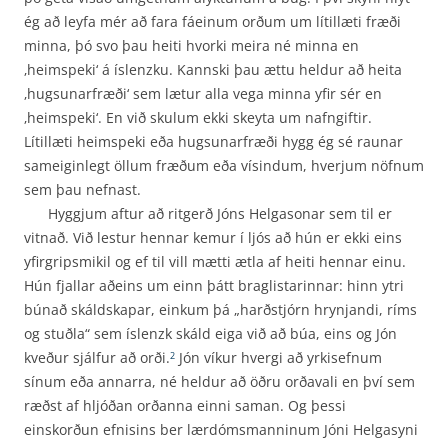
ég að leyfa mér að fara fáeinum orðum um lítillæti fræði
minna, þó svo þau heiti hvorki meira né minna en
‚heimspeki‘ á íslenzku. Kannski þau ættu heldur að heita
‚hugsunarfræði‘ sem lætur alla vega minna yfir sér en
‚heimspeki‘. En við skulum ekki skeyta um nafngiftir.
Lítillæti heimspeki eða hugsunarfræði hygg ég sé raunar
sameiginlegt öllum fræðum eða vísindum, hverjum nöfnum
sem þau nefnast.
Hyggjum aftur að ritgerð Jóns Helgasonar sem til er
vitnað. Við lestur hennar kemur í ljós að hún er ekki eins
yfirgripsmikil og ef til vill mætti ætla af heiti hennar einu.
Hún fjallar aðeins um einn þátt braglistarinnar: hinn ytri
búnað skáldskapar, einkum þá „harðstjórn hrynjandi, ríms
og stuðla“ sem íslenzk skáld eiga við að búa, eins og Jón
kveður sjálfur að orði.
Jón víkur hvergi að yrkisefnum
2
sínum eða annarra, né heldur að öðru orðavali en því sem
ræðst af hljóðan orðanna einni saman. Og þessi
einskorðun efnisins ber lærdómsmanninum Jóni Helgasyni