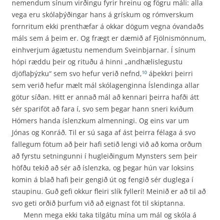
nemendum sínum virðingu fyrir hreinu og fögru máli: alla
vega eru skólaþýðingar hans á grískum og rómverskum
fornritum ekki prenthæfar á okkar dögum vegna óvandaðs
máls sem á þeim er. Og frægt er dæmið af Fjölnismönnum,
einhverjum ágætustu nemendum Sveinbjarnar. Í sínum
hópi ræddu þeir og rituðu á hinni „andhælislegustu
djöflaþýzku“ sem svo hefur verið nefnd,
áþekkri þeirri
10
sem verið hefur mælt mál skólagenginna Íslendinga allar
götur síðan. Hitt er annað mál að kennari þeirra hafði átt
sér spariföt að fara í, svo sem þegar hann sneri kviðum
Hómers handa íslenzkum almenningi. Og eins var um
Jónas og Konráð. Til er sú saga af ást þeirra félaga á svo
fallegum fötum að þeir hafi setið lengi við að koma orðum
að fyrstu setningunni í hugleiðingum Mynsters sem þeir
höfðu tekið að sér að íslenzka, og þegar hún var loksins
komin á blað hafi þeir gengið út og fengið sér duglega í
staupinu. Guð gefi okkur fleiri slík fyllerí! Meinið er að til að
svo geti orðið þurfum við að eignast föt til skiptanna.
Menn mega ekki taka tilgátu mína um mál og skóla á