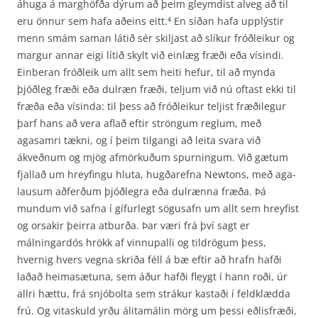
áhuga á marghöfða dýrum að þeim gleymdist alveg að til
eru önnur sem hafa aðeins eitt.
En síðan hafa upplýstir
4
menn smám saman látið sér skiljast að slíkur fróðleikur og
margur annar eigi lítið skylt við einlæg fræði eða vísindi.
Einberan fróðleik um allt sem heiti hefur, til að mynda
þjóðleg fræði eða dulræn fræði, teljum við nú oftast ekki til
fræða eða vísinda: til þess að fróðleikur teljist fræðilegur
þarf hans að vera aflað eftir ströngum reglum, með
agasamri tækni, og í þeim tilgangi að leita svara við
ákveðnum og mjög afmörkuðum spurningum. Við gætum
fjallað um hreyfingu hluta, hugðarefna Newtons, með aga­
lausum aðferðum þjóðlegra eða dulrænna fræða. Þá
mundum við safna í gífurlegt sögusafn um allt sem hreyfist
og orsakir þeirra atburða. Þar væri frá því sagt er
málningardós hrökk af vinnu­palli og tildrögum þess,
hvernig hvers vegna skriða féll á bæ eftir að hrafn hafði
laðað heima­sætuna, sem áður hafði fleygt í hann roði, úr
allri hættu, frá snjóbolta sem strákur kastaði í feld­klædda
frú. Og vitaskuld yrðu álitamálin mörg um þessi eðlisfræði,