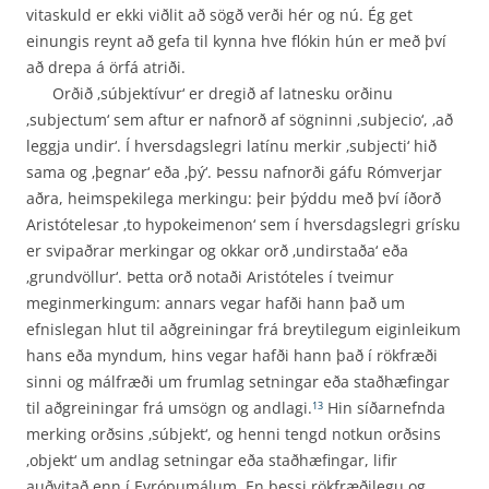
vitaskuld er ekki viðlit að sögð verði hér og nú. Ég get
einungis reynt að gefa til kynna hve flókin hún er með því
að drepa á örfá atriði.
Orðið ‚súbjektívur‘ er dregið af latnesku orðinu
‚subjectum‘ sem aftur er nafnorð af sögninni ‚subjecio‘, ‚að
leggja undir‘. Í hversdagslegri latínu merkir ‚subjecti‘ hið
sama og ‚þegnar‘ eða ‚þý‘. Þessu nafnorði gáfu Rómverjar
aðra, heimspekilega merkingu: þeir þýddu með því íðorð
Aristótelesar ‚to hypokeimenon‘ sem í hversdagslegri grísku
er svipaðrar merkingar og okkar orð ‚undirstaða‘ eða
‚grundvöllur‘. Þetta orð notaði Aristóteles í tveimur
meginmerkingum: annars vegar hafði hann það um
efnislegan hlut til aðgreiningar frá breytilegum eiginleikum
hans eða myndum, hins vegar hafði hann það í rökfræði
sinni og málfræði um frumlag setningar eða stað­hæfingar
til aðgreiningar frá umsögn og andlagi.
Hin síðarnefnda
13
merking orðsins ‚súbjekt‘, og henni tengd notkun orðsins
‚objekt‘ um andlag setningar eða staðhæfingar, lifir
auðvitað enn í Evrópumálum. En þessi rökfræðilegu og