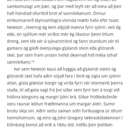
samkomulagi um þær, og þar með leyft sér að vona að þeir
hafi höndlað ofurlítið brot af sannleikanum. Önnur
einkunnarorð skynsamlegra vísinda mætti hafa eftir Isaac
Newton: „Hvernig ég kem alþjóð manna fyrir sjónir, veit ég
ekki, en sjálfum mér virðist mér ég líkastur þeim litlum
dreng, sem lék sér á sjávarströnd og fann stundum sér til
gamans og gleði óvenjulega gljáandi stein eða glitrandi
skel, þar sem fram undan hvíldi ókannað hið mikla úthaf
sannleikans.“
3
Þar sem Newton kaus að hyggja að gljáandi steini og
glitrandi skel hafa aðrir viljað fara í ferð og sigla um sjóinn
allan, gista glæstar borgir og virða fyrri sér stórmerki þeirra
staða, til að geta sagt frá því síðar sem fyrir ber á torgi við
höllina kóngsins og margri ljótri krá. Slíkar fróðleiksferðir
voru raunar köllun fræðimanna um margar aldir. Sumir
brutu skip sín. Aðrir settu saman söfn furðusagna úr öllum
heimshornum, og eins og John Gregory læknaskólakennari í
Edínborg komst að orði á 18du öld, höfðu þeir þvílíkan