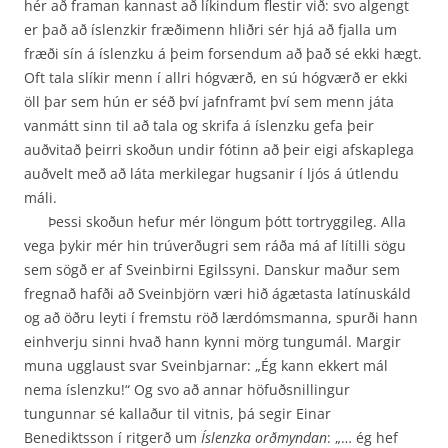
hér að framan kannast að líkindum flestir við: svo algengt
er það að íslenzkir fræðimenn hliðri sér hjá að fjalla um
fræði sín á íslenzku á þeim forsendum að það sé ekki hægt.
Oft tala slíkir menn í allri hógværð, en sú hógværð er ekki
öll þar sem hún er séð því jafnframt því sem menn játa
vanmátt sinn til að tala og skrifa á íslenzku gefa þeir
auðvitað þeirri skoðun undir fótinn að þeir eigi afskaplega
auðvelt með að láta merki­legar hugsanir í ljós á útlendu
máli.
Þessi skoðun hefur mér löngum þótt tortryggileg. Alla
vega þykir mér hin trúverðugri sem ráða má af lítilli sögu
sem sögð er af Sveinbirni Egilssyni. Danskur maður sem
fregnað hafði að Sveinbjörn væri hið ágætasta latínuskáld
og að öðru leyti í fremstu röð lærdómsmanna, spurði hann
einhverju sinni hvað hann kynni mörg tungumál. Margir
muna ugglaust svar Sveinbjarnar: „Ég kann ekkert mál
nema íslenzku!“ Og svo að annar höfuðsnillingur
tungunnar sé kallaður til vitnis, þá segir Einar
Benediktsson í ritgerð um
Íslenzka orðmyndan
: „… ég hef