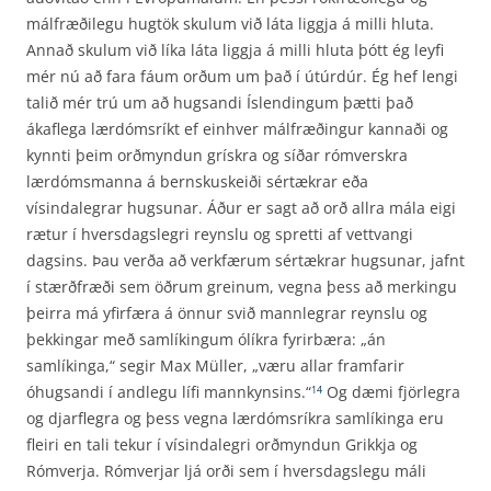
málfræðilegu hugtök skulum við láta liggja á milli hluta.
Annað skulum við líka láta liggja á milli hluta þótt ég leyfi
mér nú að fara fáum orðum um það í útúrdúr. Ég hef lengi
talið mér trú um að hugsandi Íslendingum þætti það
ákaflega lærdómsríkt ef einhver málfræðingur kannaði og
kynnti þeim orðmyndun grískra og síðar rómverskra
lærdóms­manna á bernskuskeiði sértækrar eða
vísindalegrar hugsunar. Áður er sagt að orð allra mála eigi
rætur í hversdagslegri reynslu og spretti af vettvangi
dagsins. Þau verða að verkfærum sértækrar hugsunar, jafnt
í stærðfræði sem öðrum greinum, vegna þess að merkingu
þeirra má yfirfæra á önnur svið mannlegrar reynslu og
þekkingar með samlíkingum ólíkra fyrirbæra: „án
samlíkinga,“ segir Max Müller, „væru allar framfarir
óhugsandi í andlegu lífi mannkynsins.“
Og dæmi fjörlegra
14
og djarflegra og þess vegna lærdómsríkra samlíkinga eru
fleiri en tali tekur í vísindalegri orðmyndun Grikkja og
Rómverja. Rómverjar ljá orði sem í hversdagslegu máli