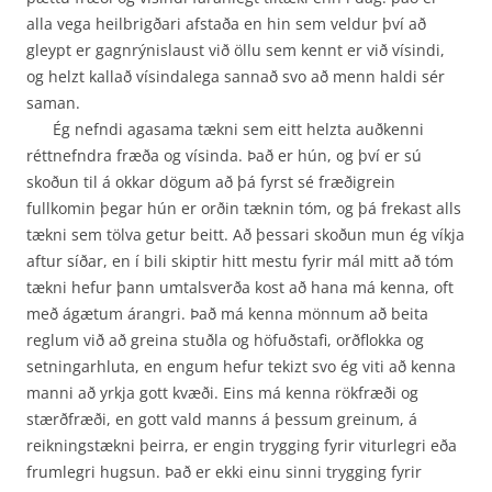
alla vega heilbrigðari afstaða en hin sem veldur því að
gleypt er gagnrýnislaust við öllu sem kennt er við vísindi,
og helzt kallað vísindalega sannað svo að menn haldi sér
saman.
Ég nefndi agasama tækni sem eitt helzta auðkenni
réttnefndra fræða og vísinda. Það er hún, og því er sú
skoðun til á okkar dögum að þá fyrst sé fræðigrein
fullkomin þegar hún er orðin tæknin tóm, og þá frekast alls
tækni sem tölva getur beitt. Að þessari skoðun mun ég víkja
aftur síðar, en í bili skiptir hitt mestu fyrir mál mitt að tóm
tækni hefur þann umtalsverða kost að hana má kenna, oft
með ágætum árangri. Það má kenna mönnum að beita
reglum við að greina stuðla og höfuðstafi, orðflokka og
setningarhluta, en engum hefur tekizt svo ég viti að kenna
manni að yrkja gott kvæði. Eins má kenna rökfræði og
stærðfræði, en gott vald manns á þessum greinum, á
reikningstækni þeirra, er engin trygging fyrir viturlegri eða
frumlegri hugsun. Það er ekki einu sinni trygging fyrir