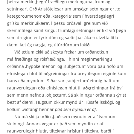
þeirra merkir ‚þegn‘ fræðilegu merkinguna ‚frumlag
setningar‘. Orð Aristótelesar um umsögn setningar er ‚to
kategoroumenon‘ eða ‚kategoria‘ sem í hversdagslegri
grísku merkir ‚ákæra‘. Í þessu orða­vali greinum við
skemmtilega samlíkingu: frumlagi setningar er líkt við þegn
sem dreginn er fyrir dóm og sætir þar ákæru. Þetta litla
dæmi læt ég nægja, og útúrdúrnum lokið.
Við ætlum ekki að skeyta frekar um orðanotkun
málfræðinga og rökfræðinga. Í hinni meginmerkingu
orðanna ‚hypokeimenon‘ og ‚subjectum‘ voru þau höfð um
efnislegan hlut til aðgreiningar frá breytilegum eiginleikum
hans eða myndum. Síðar var ‚subjectum‘ einnig haft um
raunverulegan eða efnislegan hlut til aðgreiningar frá því
sem menn nefndu ‚objectum‘. Sá skilningur orðanna skýrist
bezt af dæmi. Hugsum okkur mynd úr Húsafellsskógi, og
köllum ‚viðfang‘ hennar
það sem myndin er af
.
Nú má skilja orðin ‚það sem myndin er af‘ tvennum
skilningi. Annars vegar er það sem myndin er af
raunverulegir hlutir, tilteknar hríslur í tilteknu barði í