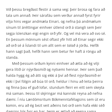
Við þessu bregðast flestir á sama veg: þeir brosa og fara að
tala um annað. Þeir sárafáu sem verður annað fyrst fyrir
vilja hins vegar andmæla Einari, og nefna þá andmælum
sínum til áréttingar einhver útlend orð á stangli sem þeir
segja íslenzkan eigi engin orð yfir. Og vel má vera að svo sé.
En þessum mönnum sést oftast yfir hitt að Einar segir ekki
að orð sé á Íslandi til um allt sem er
talað
á jörðu. Hefði
hann sagt það, hefði hann sem betur fer haft á röngu að
standa.
Með þessum orðum kynni einhver að ætla að ég vilji
gera lítið úr nýyrðasmíð og nytsemi hennar. Þeir sem það
halda hygg ég að átti sig ekki á því að flest nýyrðasmíð er
ekki í því fólgin að búa til orð, heldur í hinu að leita þeirra
og finna þau ef guð lofar, stundum fleiri en eitt sem skeyta
má saman. Þessu til skýringar má kannski reyna að nefna
dæmi. Í níu Lærdómsritum Bók­menntafélagsins sem út eru
komin, eru að ég bezt veit aðeins tvö orð sem hafa ekki séð
dagsins ljós fyrr en þar. Þeim er ætlað að gegna sama