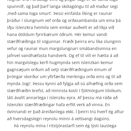
spunnið‘, og það þarf langa skólagöngu til að maður segi
‚með sama toga smurt‘. Þessi einfalda líking er raunar
þráður í slungnum vef orða og orðasambanda um eina þá
iðju íslenzkra heimila sem einkar auðvelt er að líkja við
hana ótöldum fyrirbærum öðrum. Hér kemur vandi
stærðfræðinga til sögunnar. Fræði þeirra eru líka slunginn
vefur og raunar mun margslungnari smábandsvinna en
jafnvel vand­hæfasta handverk. Og ef til vill er hætta á að
hin margvíslegu kerfi hugmynda sem íslenzkan kemur
gagnsæjum orðum að setji stærðfræðingum einum of
þröngar skorður um yfirfærða merkingu orða eins og til að
mynda ‚togi‘. Þessu kynni að fylgja að sú alhæfing orða sem
stærðfræðin krefst, að minnsta kosti í fjölmörgum tilvikum,
láti ávallt annarlega í íslenzku eyra. Af þessu má ráða að
íslenzkir stærðfræðingar hafa erfitt verk að vinna. En
óvinnandi er það áreiðan­lega ekki. Í þeirri trú hverf ég aftur
að hversdagslegri reynslu minni á vettvangi dagsins.
Þá reynslu mína í ritstjórastarfi sem ég lýsti lauslega