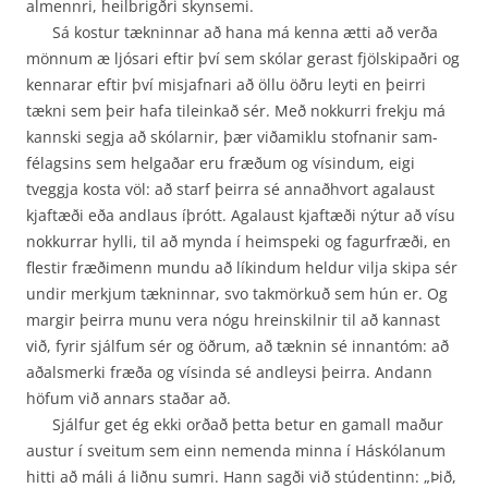
almennri, heilbrigðri skynsemi.
Sá kostur tækninnar að hana má kenna ætti að verða
mönnum æ ljósari eftir því sem skólar gerast fjölskipaðri og
kennarar eftir því misjafnari að öllu öðru leyti en þeirri
tækni sem þeir hafa tileinkað sér. Með nokkurri frekju má
kannski segja að skólarnir, þær viðamiklu stofnanir sam­
félagsins sem helgaðar eru fræðum og vísindum, eigi
tveggja kosta völ: að starf þeirra sé annað­hvort agalaust
kjaftæði eða andlaus íþrótt. Agalaust kjaftæði nýtur að vísu
nokkurrar hylli, til að mynda í heimspeki og fagurfræði, en
flestir fræðimenn mundu að líkindum heldur vilja skipa sér
undir merkjum tækninnar, svo takmörkuð sem hún er. Og
margir þeirra munu vera nógu hrein­skilnir til að kannast
við, fyrir sjálfum sér og öðrum, að tæknin sé innantóm: að
aðalsmerki fræða og vísinda sé andleysi þeirra. Andann
höfum við annars staðar að.
Sjálfur get ég ekki orðað þetta betur en gamall maður
austur í sveitum sem einn nemenda minna í Háskólanum
hitti að máli á liðnu sumri. Hann sagði við stúdentinn: „Þið,