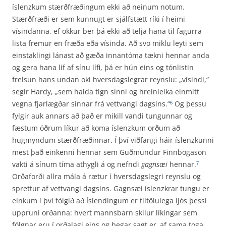
íslenzkum stærðfræðingum ekki að neinum notum.
Stærðfræði er sem kunnugt er sjálfstætt ríki í heimi
vísindanna, ef okkur ber þá ekki að telja hana til fagurra
lista fremur en fræða eða vísinda. Að svo miklu leyti sem
einstaklingi lánast að gæða innantóma tækni hennar anda
og gera hana líf af sínu lífi, þá er hún eins og tónlistin
frelsun hans undan oki hversdagslegrar reynslu: „vísindi,“
segir Hardy, „sem halda tign sinni og hreinleika einmitt
vegna fjarlægðar sinnar frá vettvangi dagsins.“
Og þessu
6
fylgir auk annars að það er mikill vandi tungunnar og
fæstum öðrum líkur að koma íslenzkum orðum að
hugmyndum stærð­fræðinnar. Í því viðfangi háir íslenzkunni
mest það einkenni hennar sem Guðmundur Finnboga­son
vakti á sínum tíma athygli á og nefndi
gagnsæi
hennar.
7
Orðaforði allra mála á rætur í hvers­dagslegri reynslu og
sprettur af vettvangi dagsins. Gagnsæi íslenzkrar tungu er
einkum í því fólgið að Íslendingum er tiltölulega ljós þessi
uppruni orðanna: hvert mannsbarn skilur líkingar sem
fólgnar eru í orðalagi eins og þegar sagt er ‚af sama toga