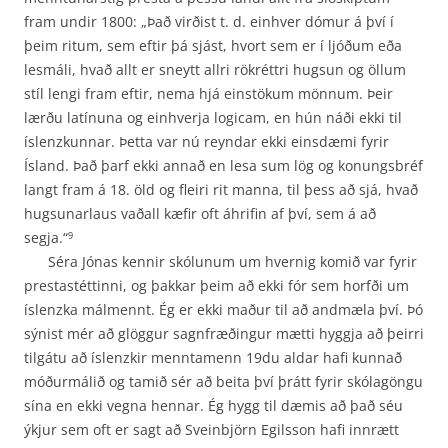
fram undir 1800: „Það virðist t. d. einhver dómur á því í
þeim ritum, sem eftir þá sjást, hvort sem er í ljóðum eða
lesmáli, hvað allt er sneytt allri rökréttri hugsun og öllum
stíl lengi fram eftir, nema hjá einstökum mönnum. Þeir
lærðu latínuna og einhverja logicam, en hún náði ekki til
íslenzkunnar. Þetta var nú reyndar ekki einsdæmi fyrir
Ísland. Það þarf ekki annað en lesa sum lög og konungsbréf
langt fram á 18. öld og fleiri rit manna, til þess að sjá, hvað
hugsunarlaus vaðall kæfir oft áhrifin af því, sem á að
segja.“
9
Séra Jónas kennir skólunum um hvernig komið var fyrir
prestastéttinni, og þakkar þeim að ekki fór sem horfði um
íslenzka málmennt. Ég er ekki maður til að andmæla því. Þó
sýnist mér að glöggur sagnfræðingur mætti hyggja að þeirri
tilgátu að íslenzkir menntamenn 19du aldar hafi kunnað
móðurmálið og tamið sér að beita því þrátt fyrir skólagöngu
sína en ekki vegna hennar. Ég hygg til dæmis að það séu
ýkjur sem oft er sagt að Sveinbjörn Egilsson hafi innrætt