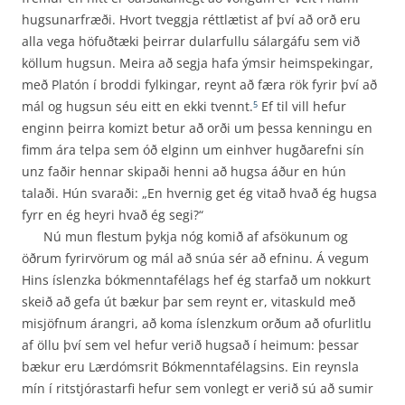
hugsunarfræði. Hvort tveggja réttlætist af því að orð eru
alla vega höfuðtæki þeirrar dularfullu sálargáfu sem við
köllum hugsun. Meira að segja hafa ýmsir heimspekingar,
með Platón í broddi fylkingar, reynt að færa rök fyrir því að
mál og hugsun séu eitt en ekki tvennt.
Ef til vill hefur
5
enginn þeirra komizt betur að orði um þessa kenningu en
fimm ára telpa sem óð elginn um einhver hugðarefni sín
unz faðir hennar skipaði henni að hugsa áður en hún
talaði. Hún svaraði: „En hvernig get ég vitað hvað ég hugsa
fyrr en ég heyri hvað ég segi?“
Nú mun flestum þykja nóg komið af afsökunum og
öðrum fyrirvörum og mál að snúa sér að efninu. Á vegum
Hins íslenzka bókmenntafélags hef ég starfað um nokkurt
skeið að gefa út bækur þar sem reynt er, vitaskuld með
misjöfnum árangri, að koma íslenzkum orðum að ofurlitlu
af öllu því sem vel hefur verið hugsað í heimum: þessar
bækur eru Lærdómsrit Bókmennta­félagsins. Ein reynsla
mín í ritstjórastarfi hefur sem vonlegt er verið sú að sumir