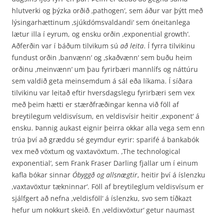
hlutverki og þýzka orðið ‚pathogen‘, sem áður var þýtt með
lýsingarhættinum ‚sjúkdómsvaldandi‘ sem óneitanlega
lætur illa í eyrum, og ensku orðin ‚exponential growth‘.
Aðferðin var í báðum tilvikum sú
að leita
. Í fyrra tilvikinu
fundust orðin ‚banvænn‘ og ‚skaðvænn‘ sem buðu heim
orðinu ‚meinvænn‘ um þau fyrirbæri mannlífs og nátt­úru
sem valdið geta meinsemdum á sál eða líkama. Í síðara
tilvikinu var leitað eftir hvers­dagslegu fyrirbæri sem vex
með þeim hætti er stærðfræðingar kenna við föll af
breytilegum veldisvísum, en veldisvísir heitir ‚exponent‘ á
ensku. Þannig aukast eignir þeirra okkar alla vega sem enn
trúa því að græddu sé geymdur eyrir: sparifé á bankabók
vex með vöxtum og vaxta­vöxtum. ‚The technological
exponential‘, sem Frank Fraser Darling fjallar um í einum
kafla bókar sinnar
Óbyggð og allsnægtir
, heitir því á íslenzku
‚vaxtavöxtur tækninnar‘. Föll af breytileglum veldisvísum er
sjálfgert að nefna ‚veldisföll‘ á íslenzku, svo sem tíðkazt
hefur um nokkurt skeið. En ‚veldixvöxtur‘ getur naumast