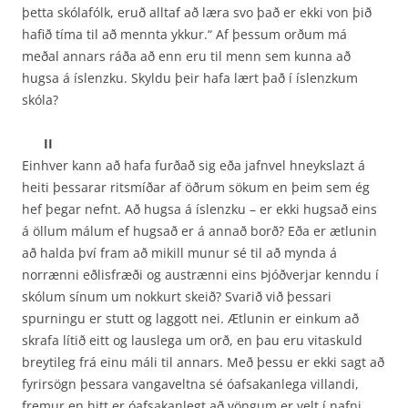
þetta skólafólk, eruð alltaf að læra svo það er ekki von þið
hafið tíma til að mennta ykkur.“ Af þessum orðum má
meðal annars ráða að enn eru til menn sem kunna að
hugsa á íslenzku. Skyldu þeir hafa lært það í íslenzkum
skóla?
II
Einhver kann að hafa furðað sig eða jafnvel hneykslazt á
heiti þessarar ritsmíðar af öðrum sökum en þeim sem ég
hef þegar nefnt. Að hugsa á íslenzku – er ekki hugsað eins
á öllum málum ef hugsað er á annað borð? Eða er ætlunin
að halda því fram að mikill munur sé til að mynda á
norrænni eðlisfræði og austrænni eins Þjóðverjar kenndu í
skólum sínum um nokkurt skeið? Svarið við þessari
spurningu er stutt og laggott nei. Ætlunin er einkum að
skrafa lítið eitt og lauslega um orð, en þau eru vitaskuld
breytileg frá einu máli til annars. Með þessu er ekki sagt að
fyrirsögn þessara vangaveltna sé óafsakanlega villandi,
fremur en hitt er óafsakanlegt að vöngum er velt í nafni