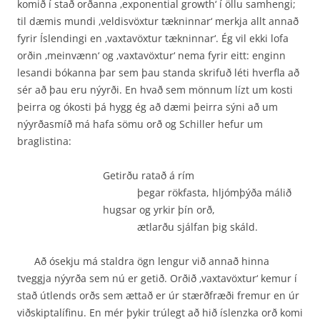
komið í stað orðanna ‚exponential growth‘ í öllu samhengi;
til dæmis mundi ‚veldisvöxtur tækninnar‘ merkja allt annað
fyrir Íslendingi en ‚vaxtavöxtur tækninnar‘. Ég vil ekki lofa
orðin ‚meinvænn‘ og ‚vaxtavöxtur‘ nema fyrir eitt: enginn
lesandi bókanna þar sem þau standa skrifuð léti hverfla að
sér að þau eru nýyrði. En hvað sem mönnum lízt um kosti
þeirra og ókosti þá hygg ég að dæmi þeirra sýni að um
nýyrðasmíð má hafa sömu orð og Schiller hefur um
braglistina:
Getirðu ratað á rím
þegar rökfasta, hljómþýða málið
hugsar og yrkir þín orð,
ætlarðu sjálfan þig skáld.
Að ósekju má staldra ögn lengur við annað hinna
tveggja nýyrða sem nú er getið. Orðið ‚vaxtavöxtur‘ kemur í
stað útlends orðs sem ættað er úr stærðfræði fremur en úr
viðskiptalífinu. En mér þykir trúlegt að hið íslenzka orð komi