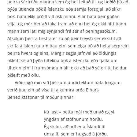
þeirra sérfróðu manna sem ég hef leitað til, og beðið þá að
þýða útlenda bók á íslenzku eða semja forspjall að slíkri
bók, hafa ekki orðið við ósk minni. Allir hafa þeir góðan
vilja, og mér ber að taka fram að enn hef ég ekki hitt þann
mann sem láti mig synjandi frá sér af peningasökum.
Afsökun þeirra flestra er sú að þeir treysti sér ekki til að
skrifa á íslenzku um þau efni sem eiga þó að heita sérgrein
þeirra hvers og eins. Margir segja jafnvel að öldungis
ókleift sé að þýða tiltekna bók á íslenzku eða fjalla um
tiltekin efni í frumsömdu máli: ekki að það sé erfitt, heldur
ókleift með öllu.
Viðbrögð mín við þessum undirtektum hafa löngum
verið þau ein að vísa til alkunnra orða Einars
Benediktssonar til móður sinnar:
Þú last – þetta mál með unað og yl
yngdan af stofnunum hörðu.
Ég skildi, að orð er á Íslandi til
um allt, sem er hugsað á jörðu.