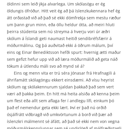
öldinni sem leið ýkja alvarlega. Um skólasögu er ég
öldungis ófróður. Hitt veit ég að þá íslenzkukennara hef ég
átt orðastað við að það sé ekki dómfrekja sem mestu ræður
um þann grun minn, eða öllu heldur ótta, að meiri hluti
þeirra stúdenta sem nú streyma á hverju vori úr æðri
skólum á Íslandi geti naumast heitið sendi­bréfsfærir á
móðurmálinu. Og þá auðvitað ekki á öðrum málum, því
eins og Einar Benediktsson hefði spurt: hvernig ætti maður
sem gefizt hefur upp við að læra móðurmálið að geta náð
tökum á útlendu máli svo að mynd sé á?
Eins og menn vita er trú séra Jónasar frá Hrafnagili á
áhrifamátt skólagöngu ekkert einsdæmi. Að vísu heyrist
skólum og skólakennurum sjaldan þakkað það sem vert
væri að þakka þeim. En hitt má heita alsiða að kenna þeim
um flest eða allt sem aflaga fer í andlegu lífi, einkum þó
það ef nemendur geta ekki lært. Því er það nú orðið
ósjálfrátt viðbragð við umkvörtunum á borð við þær að
íslenzkri málmennt sé áfátt, að það sé ekki nem von vegna
móðurmálskennslunnar sem sé undirlögð af málfræðistagli