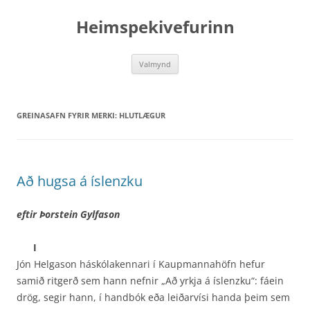
Hoppa
yfir
Heimspekivefurinn
í
efni
Valmynd
GREINASAFN FYRIR MERKI:
HLUTLÆGUR
Að hugsa á íslenzku
eftir Þorstein Gylfason
I
Jón Helgason háskólakennari í Kaupmannahöfn hefur
samið ritgerð sem hann nefnir „Að yrkja á íslenzku“: fáein
drög, segir hann, í handbók eða leiðarvísi handa þeim sem