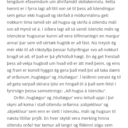
tengdum efasemdum um áhrifamátt skólakennslu. Þetta
tvennt er í fyrra lagi að lítil von sé til þess að Íslendingur
sem getur ekki hugsað og skrifað á móðurmálinu geti
nokkurn tíma tamið sér að hugsa og skrifa á útlendu máli
svo að mynd sé á, í síðara lagi að sá vandi íslenzks máls og
íslenzkrar hugsunar kunni að vera tilfinnanlegri en margur
annar þar sem við sértæk hugtök er að fást. Nú treysti ég
mér ekki til að rökstyðja þessar fullyrðingar svo að nokkurt
bragð sé að, ef það er þá yfirhöfuð hægt. En ég get freistað
þess að vekja hugboð um hvað við er átt með þeim, og eins
og fram er komið hyggst ég gera það með því að taka dæmi
af orðunum ‚huglægur‘ og ‚hlutlægur‘. Í leiðinni vonast ég til
að geta varpað skírara ljósi en hingað til á það sem felst í
fyrirsögn þessa samsetnings: „Að hugsa á íslenzku“.
Orðin ‚huglægur‘ og ‚hlutlægur‘ voru leituð uppi í því
skyni að koma í stað útlendu orðanna ‚súbjektívur‘ og
‚objektívur‘ sem enn er slett í íslenzku, máli og hugsun til
næsta lítillar prýði. En hver skyldi vera merking hinna
útlendu orða? Þar kemur að langri og flókinni sögu sem