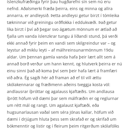
íslenzkufræðinga fyrir þau hugðarefni sín sem nú eru
nefnd. Aðalsmerki fræða þeirra, eins og minna og allra
annarra, er andleysið. Þetta andleysi getur birzt í tómleika
tækninnar við greiningu orðflokka í eddukvæði. Það getur
líka birzt í því að þegar svo ágætum mönnum er ætlað að
fjalla um vanda íslenzkrar tungu á líðandi stund, þá verði
ekki annað fyrir þeim en vandi sem skilgreindur var – og
leystur að miklu leyti – af málhreinsunarmönnum 19du
aldar. Um þennan gamla vanda hafa þeir lært allt sem á
annað borð verður um hann kennt, og hlutverk þeirra er nú
einu sinni það að koma því sem þeir hafa lært á framfæri
við aðra. Ég sagði hér að framan að ef til vill ættu
skólakennarar og fræðimenn aðeins tveggja kosta völ:
andlausrar íþróttar og agalauss kjaftæðis. Um andlausa
íþrótt höfum við dæmi þar sem málfræðin er og reglurnar
um rétt mál og rangt. Um agalaust kjaftæði, eða
hugsunarlausan vaðal sem séra Jónas kallar, höfum við
dæmi í drjúgum hluta þess sem skrafað er og skrifað um
bókmenntir og listir og í fleirum þeim ritgerðum skólafólks