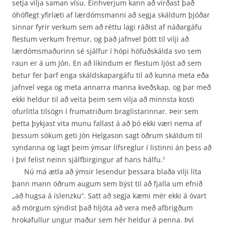
setja vilja saman vísu. Einhverjum kann að virðast það
óhóflegt yfirlæti af lærdómsmanni að segja skáldum þjóðar
sinnar fyrir verkum sem að réttu lagi ráðist af náðargáfu
flestum verkum fremur, og það jafnvel þótt til vilji að
lærdómsmaðurinn sé sjálfur í hópi höfuðskálda svo sem
raun er á um Jón. En að líkindum er flestum ljóst að sem
betur fer þarf enga skáldskapargáfu til að kunna meta eða
jafnvel vega og meta annarra manna kveðskap, og þar með
ekki heldur til að veita þeim sem vilja að minnsta kosti
ofurlitla tilsögn í frumatriðum braglistarinnar. Þeir sem
þetta þykjast vita munu fallast á að þó ekki væri nema af
þessum sökum geti Jón Helgason sagt öðrum skáldum til
syndanna og lagt þeim ýmsar lífsreglur í listinni án þess að
í því felist neinn sjálfbirgingur af hans hálfu.
1
Nú má ætla að ýmsir lesendur þessara blaða vilji líta
þann mann öðrum augum sem býst til að fjalla um efnið
„að hugsa á íslenzku“. Satt að segja kæmi mér ekki á óvart
að mörgum sýndist það hljóta að vera með afbrigðum
hrokafullur ungur maður sem hér heldur á penna. Því