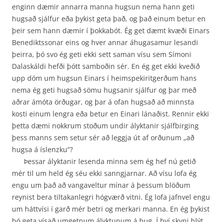
enginn dæmir annarra manna hugsun nema hann geti
hugsað sjálfur eða þykist geta það, og það einum betur en
þeir sem hann dæmir í þokkabót. Ég get dæmt kvæði Einars
Benediktssonar eins og hver annar áhugasamur lesandi
þeirra, þó svo ég geti ekki sett saman vísu sem Símoni
Dalaskáldi hefði þótt samboðin sér. En ég get ekki kveðið
upp dóm um hugsun Einars í heim­spekiritgerðum hans
nema ég geti hugsað sömu hugsanir sjálfur og þar með
aðrar ámóta örðugar, og þar á ofan hugsað að minnsta
kosti einum lengra eða betur en Einari lánaðist. Rennir ekki
þetta dæmi nokkrum stoðum undir ályktanir sjálfbirging
þess manns sem setur sér að leggja út af orðunum „að
hugsa á íslenzku“?
Þessar ályktanir lesenda minna sem ég hef nú getið
mér til um held ég séu ekki sanngjarnar. Að vísu lofa ég
engu um það að vangaveltur mínar á þessum blöðum
reynist bera tiltakanlegri hógværð vitni. Ég lofa jafnvel engu
um háttvísi í garð mér betri og merkari manna. En ég þykist
þó geta vísað umgetnum ályktunum á bug. Í því skyni hlýt