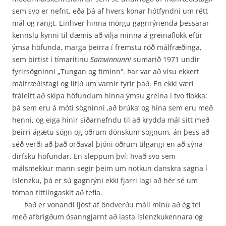
sem svo er nefnt, eða þá af hvers konar hótfyndni um rétt
mál og rangt. Einhver hinna mörgu gagnrýnenda þessarar
kennslu kynni til dæmis að vilja minna á greinaflokk eftir
ýmsa höfunda, marga þeirra í fremstu röð málfræðinga,
sem birtist í tímaritinu
Samvinnunni
sumarið 1971 undir
fyrirsögninni „Tungan og tíminn“. Þar var að vísu ekkert
mál­fræðistagl og lítið um varnir fyrir það. En ekki væri
fráleitt að skipa höfundum hinna ýmsu greina í tvo flokka:
þá sem eru á móti sögninni ‚að brúka‘ og hina sem eru með
henni, og eiga hinir síðarnefndu til að krydda mál sitt með
þeirri ágætu sögn og öðrum dönskum sögnum, án þess að
séð verði að það orðaval þjóni öðrum tilgangi en að sýna
dirfsku höfundar. En sleppum því: hvað svo sem
málsmekkur mann segir þeim um notkun danskra sagna í
íslenzku, þá er sú gagnrýni ekki fjarri lagi að hér sé um
tóman tittlingaskít að tefla.
Það er vonandi ljóst af öndverðu máli mínu að ég tel
með afbrigðum ósanngjarnt að lasta íslenzkukennara og