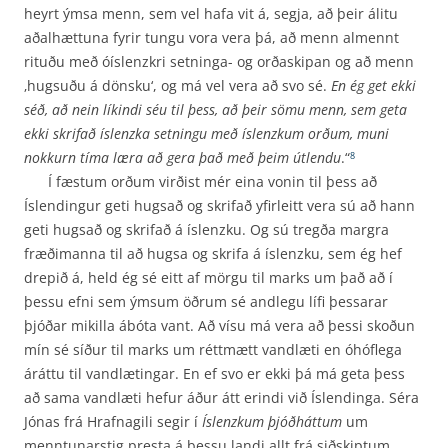
heyrt ýmsa menn, sem vel hafa vit á, segja, að þeir álitu
aðalhættuna fyrir tungu vora vera þá, að menn almennt
rituðu með óíslenzkri setninga- og orðaskipan og að menn
‚hugsuðu á dönsku‘, og má vel vera að svo sé.
En ég get ekki
séð, að nein líkindi séu til þess, að þeir sömu menn, sem geta
ekki skrifað íslenzka setningu með íslenzkum orðum, muni
nokkurn tíma læra að gera það með þeim útlendu
.“
8
Í fæstum orðum virðist mér eina vonin til þess að
Íslendingur geti hugsað og skrifað yfirleitt vera sú að hann
geti hugsað og skrifað á íslenzku. Og sú tregða margra
fræðimanna til að hugsa og skrifa á íslenzku, sem ég hef
drepið á, held ég sé eitt af mörgu til marks um það að í
þessu efni sem ýmsum öðrum sé andlegu lífi þessarar
þjóðar mikilla ábóta vant. Að vísu má vera að þessi skoðun
mín sé síður til marks um réttmætt vandlæti en óhóflega
áráttu til vandlætingar. En ef svo er ekki þá má geta þess
að sama vandlæti hefur áður átt erindi við Íslendinga. Séra
Jónas frá Hrafnagili segir í
Íslenzkum þjóðháttum
um
menntunarstig presta á þessu landi allt frá sið­skiptum