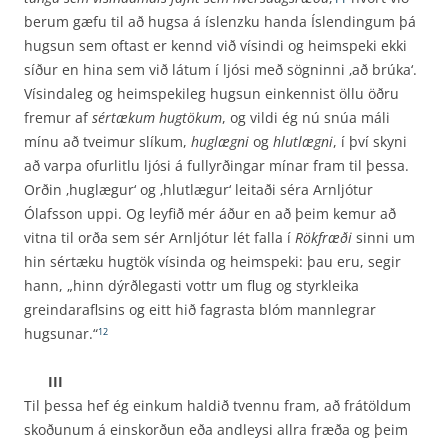
berum gæfu til að hugsa á íslenzku handa Íslendingum þá
hugsun sem oftast er kennd við vísindi og heimspeki ekki
síður en hina sem við látum í ljósi með sögninni ‚að brúka‘.
Vísindaleg og heimspekileg hugsun einkennist öllu öðru
fremur af
sértækum hugtökum
, og vildi ég nú snúa máli
mínu að tveimur slíkum,
huglægni
og
hlutlægni
, í því skyni
að varpa ofurlitlu ljósi á full­yrðingar mínar fram til þessa.
Orðin ‚huglægur‘ og ‚hlutlægur‘ leitaði séra Arnljótur
Ólafsson uppi. Og leyfið mér áður en að þeim kemur að
vitna til orða sem sér Arnljótur lét falla í
Rökfræði
sinni um
hin sértæku hugtök vísinda og heimspeki: þau eru, segir
hann, „hinn dýrðlegasti vottr um flug og styrkleika
greindaraflsins og eitt hið fagrasta blóm mannlegrar
hugsunar.“
12
III
Til þessa hef ég einkum haldið tvennu fram, að frátöldum
skoðunum á einskorðun eða andleysi allra fræða og þeim