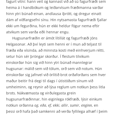
fagurt vitni: hann veit og kannast við að sú fagurfræði sem
heima á í handbókum og leiðarvísum fræðimanna varðar
hinn ytri búnað einan, andlausa íþrótt, og dregur einatt
dám af viðfangsefni sínu. Hin nytsamasta fagurfræði fjallar
ekki um fegurðina, hún er ekki heldur fögur nema eftir
atvikum sem varða eðli hennar engu.
Hugsunarfræðin er ámót lítillát og fagurfræði Jóns
Helgasonar. Að því leyti sem henni er í mun að teljast til
fræða eða vísinda, að minnsta kosti með einhverjum rétti,
setur hún sér þröngar skorður. Í flestum tilvikum
einskorðar hún sig við hinn ytri búnað mannlegrar
hugsunar: málið sem við tölum, orð sem við notum. Hún
einskorðar sig jafnvel við örlítið brot orðaforðans sem hver
maður beitir frá degi til dags í útistöðum sínum við
umheiminn, og reynir að lýsa reglum um notkun þess litla
brots. Nákvæmasta og virðulegasta grein
hugsunarfræðinnar, hin eiginlega rökfræði, lýsir einkum
notkun orðanna
og
,
eða
,
ef
,
ekki
,
allir
,
sumir
,
enginn
, en
þessi orð hafa það samkenni að verða fyllilega alhæf í þeim