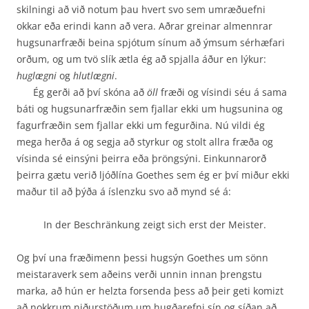
skilningi að við notum þau hvert svo sem umræðuefni
okkar eða erindi kann að vera. Aðrar greinar almennrar
hugsunarfræði beina spjótum sínum að ýmsum sérhæfari
orðum, og um tvö slík ætla ég að spjalla áður en lýkur:
huglægni
og
hlutlægni
.
Ég gerði að því skóna að
öll
fræði og vísindi séu á sama
báti og hugsunarfræðin sem fjallar ekki um hugsunina og
fagurfræðin sem fjallar ekki um fegurðina. Nú vildi ég
mega herða á og segja að styrkur og stolt allra fræða og
vísinda sé einsýni þeirra eða þröngsýni. Einkunnarorð
þeirra gætu verið ljóðlína Goethes sem ég er því miður ekki
maður til að þýða á íslenzku svo að mynd sé á:
In der Beschränkung zeigt sich erst der Meister.
Og því una fræðimenn þessi hugsýn Goethes um sönn
meistaraverk sem aðeins verði unnin innan þrengstu
marka, að hún er helzta forsenda þess að þeir geti komizt
að nokkrum niður­stöðum um hugðarefni sín og síðan að