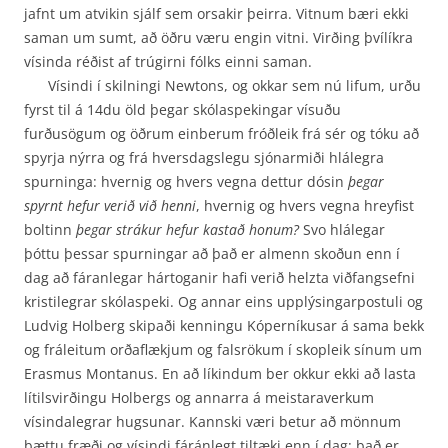
jafnt um atvikin sjálf sem or­sakir þeirra. Vitnum bæri ekki
saman um sumt, að öðru væru engin vitni. Virðing þvílíkra
vísinda réðist af trúgirni fólks einni saman.
Vísindi í skilningi Newtons, og okkar sem nú lifum, urðu
fyrst til á 14du öld þegar skóla­spekingar vísuðu
furðusögum og öðrum einberum fróðleik frá sér og tóku að
spyrja nýrra og frá hversdagslegu sjónarmiði hlálegra
spurninga: hvernig og hvers vegna dettur dósin
þegar
spyrnt hefur verið við henni
, hvernig og hvers vegna hreyfist
boltinn
þegar strákur hefur kastað honum?
Svo hlálegar
þóttu þessar spurningar að það er almenn skoðun enn í
dag að fáranlegar hár­toganir hafi verið helzta viðfangsefni
kristilegrar skólaspeki. Og annar eins upplýsingarpostuli og
Ludvig Holberg skipaði kenningu Kóperníkusar á sama bekk
og fráleitum orðaflækjum og fals­rökum í skopleik sínum um
Erasmus Montanus. En að líkindum ber okkur ekki að lasta
lítils­virðingu Holbergs og annarra á meistaraverkum
vísindalegrar hugsunar. Kannski væri betur að mönnum
þættu fræði og vísindi fáránlegt tiltæki enn í dag: það er