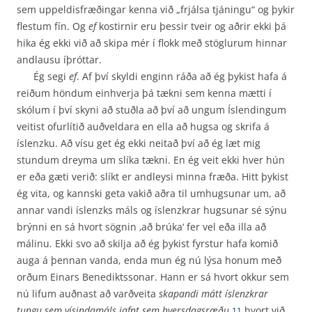
sem uppeldisfræðingar kenna við „frjálsa tjáningu“ og þykir
flestum fín. Og
ef
kostirnir eru þessir tveir og aðrir ekki þá
hika ég ekki við að skipa mér í flokk með stöglurum hinnar
andlausu íþróttar.
Ég segi
ef
. Af því skyldi enginn ráða að ég þykist hafa á
reiðum höndum einhverja þá tækni sem kenna mætti í
skólum í því skyni að stuðla að því að ungum Íslendingum
veitist ofurlítið auðveldara en ella að hugsa og skrifa á
íslenzku. Að vísu get ég ekki neitað því að ég læt mig
stundum dreyma um slíka tækni. En ég veit ekki hver hún
er eða gæti verið: slíkt er andleysi minna fræða. Hitt þykist
ég vita, og kannski geta vakið aðra til umhugsunar um, að
annar vandi íslenzks máls og íslenzkrar hugsunar sé sýnu
brýnni en sá hvort sögnin ‚að brúka‘ fer vel eða illa að
málinu. Ekki svo að skilja að ég þykist fyrstur hafa komið
auga á þennan vanda, enda mun ég nú lýsa honum með
orðum Einars Benediktssonar. Hann er sá hvort okkur sem
nú lifum auðnast að varðveita
skapandi mátt íslenzkrar
tungu sem vísindamáls jafnt sem hversdagsræðu
,
hvort við
11