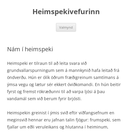
Hoppa
yfir
Heimspekivefurinn
í
efni
Valmynd
Nám í heimspeki
Heimspeki er tilraun til að leita svara við
grundvallarspurningum sem á mannkynið hafa leitað frá
öndverðu. Hún er ólík öðrum fræðigreinum samtímans á
ýmsa vegu og lætur sér ekkert óviðkomandi. En hún beitir
fyrst og fremst rökræðunni til að varpa ljósi á þau
vandamál sem við berum fyrir brjósti.
Heimspekin greinist í ýmis svið eftir viðfangsefnum en
meginsvið hennar eru jafnan talin fjögur: frumspeki, sem
fjallar um eðli veruleikans og hlutanna í heiminum,