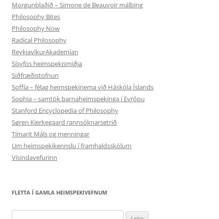
Morgunblaðið – Simone de Beauvoir málþing
Philosophy Bites
Philosophy Now
Radical Philosophy
ReykjavíkurAkademían
Sísyfos heimspekismiðja
Siðfræðistofnun
Soffía – félag heimspekinema við Háskóla Íslands
Sophia – samtök barnaheimspekinga í Evrópu
Stanford Encyclopedia of Philosophy
Søren Kierkegaard rannsóknarsetrið
Tímarit Máls og menningar
Um heimspekikennslu í framhaldsskólum
Vísindavefurinn
FLETTA Í GAMLA HEIMSPEKIVEFNUM
Leita