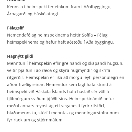
Kennsla í heimspeki fer einkum fram í Aðalbyggingu,
Árnagarði og Háskólatorgi.
Félagslíf
Nemendafélag heimspekinema heitir Soffía – Félag
heimspekinema og hefur haft aðstöðu í Aðalbyggingu.
Hagnýtt gildi
Menntun í heimspekin eflir greinandi og skapandi hugsun,
veitir þjálfun í að ræða og skýra hugmyndir og skrifa
ritgerðir. Heimspekin er líka að mörgu leyti persónulegri en
aðrar fræðigreinar. Nemendur sem lagt hafa stund á
heimspeki við Háskóla Íslands hafa haslað sér völl á
fjölmörgum sviðum þjóðlífsins. Heimspekinámið hefur
meðal annars reynst ágætt veganesti fyrir ritstörf,
blaðamennsku, störf í mennta- og menningarstofnunum,
fyrirtækjum og stjórnmálum.