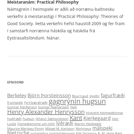
Meistaranám: Practical Philosophy
Námsgrein í heimspeki er aðili að norrænu-baltnesku
verkefni á meistarastigi í ‘Practical Philosophy: Theories of
Good Society. Þetta verkefni hefst haustið 2009 og fer fram
í samstarfi norrænna háskóla og háskóla frá
Eystrasaltslöndum. Nánar.
EFNISORÐ
Berkeley
Björn Þorsteinsson
fagurfræði
Bourriaud
dygðir
gagnrýnin hugsun
frumspeki
fyrirbærafræði
Gunnar Harðarson
Gunnar Ragnarsson
heili
Henry Alexander Henrysson
hlutverk heimspekinnar
Kant
Kierkegaard
hugfræði
hugsun
Jóhann Sæmundsson
listir
lýðræði
Locke
lýsingakenning um nöfn
Martin Heidegger
málspeki
Maurice Merleau-Ponty
Mikael M. Karlsson
Molyneux
Nietzsche
nytjastefna
postmódernismi
Páll Skúlason
R. M. Hare
Reid