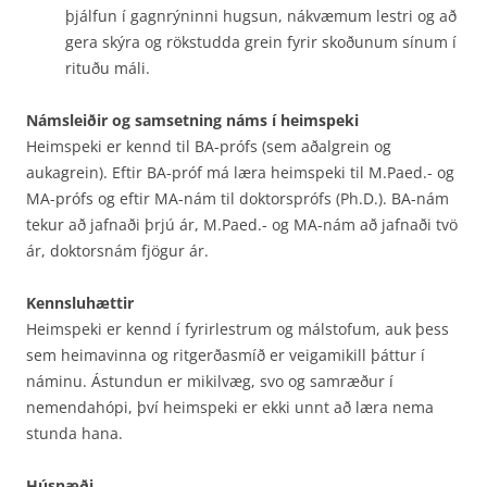
þjálfun í gagnrýninni hugsun, nákvæmum lestri og að
gera skýra og rökstudda grein fyrir skoðunum sínum í
rituðu máli.
Námsleiðir og samsetning náms í heimspeki
Heimspeki er kennd til BA-prófs (sem aðalgrein og
aukagrein). Eftir BA-próf má læra heimspeki til M.Paed.- og
MA-prófs og eftir MA-nám til doktorsprófs (Ph.D.). BA-nám
tekur að jafnaði þrjú ár, M.Paed.- og MA-nám að jafnaði tvö
ár, doktorsnám fjögur ár.
Kennsluhættir
Heimspeki er kennd í fyrirlestrum og málstofum, auk þess
sem heimavinna og ritgerðasmíð er veigamikill þáttur í
náminu. Ástundun er mikilvæg, svo og samræður í
nemendahópi, því heimspeki er ekki unnt að læra nema
stunda hana.
Húsnæði