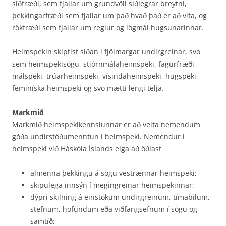
siðfræði, sem fjallar um grundvöll siðlegrar breytni,
þekkingarfræði sem fjallar um það hvað það er að vita, og
rökfræði sem fjallar um reglur og lögmál hugsunarinnar.
Heimspekin skiptist síðan í fjölmargar undirgreinar, svo
sem heimspekisögu, stjórnmálaheimspeki, fagurfræði,
málspeki, trúarheimspeki, vísindaheimspeki, hugspeki,
feminíska heimspeki og svo mætti lengi telja.
Markmið
Markmið heimspekikennslunnar er að veita nemendum
góða undirstöðumenntun í heimspeki. Nemendur í
heimspeki við Háskóla Íslands eiga að öðlast
almenna þekkingu á sögu vestrænnar heimspeki;
skipulega innsýn í megingreinar heimspekinnar;
dýpri skilning á einstökum undirgreinum, tímabilum,
stefnum, höfundum eða viðfangsefnum í sögu og
samtíð;