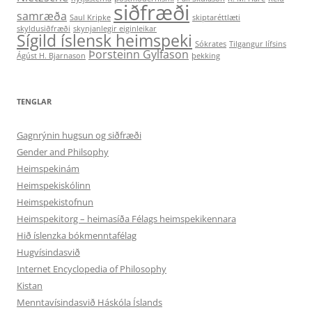
siðfræði
samræða
Saul Kripke
skiptaréttlæti
skyldusiðfræði
skynjanlegir eiginleikar
Sígild íslensk heimspeki
Sókrates
Tilgangur lífsins
Þorsteinn Gylfason
Ágúst H. Bjarnason
þekking
TENGLAR
Gagnrýnin hugsun og siðfræði
Gender and Philsophy
Heimspekinám
Heimspekiskólinn
Heimspekistofnun
Heimspekitorg – heimasíða Félags heimspekikennara
Hið íslenzka bókmenntafélag
Hugvísindasvið
Internet Encyclopedia of Philosophy
Kistan
Menntavísindasvið Háskóla Íslands