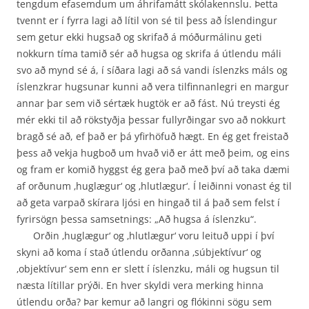
tengdum efasemdum um áhrifamátt skólakennslu. Þetta
tvennt er í fyrra lagi að lítil von sé til þess að Íslendingur
sem getur ekki hugsað og skrifað á móðurmálinu geti
nokkurn tíma tamið sér að hugsa og skrifa á útlendu máli
svo að mynd sé á, í síðara lagi að sá vandi íslenzks máls og
íslenzkrar hugsunar kunni að vera tilfinnanlegri en margur
annar þar sem við sértæk hugtök er að fást. Nú treysti ég
mér ekki til að rökstyðja þessar fullyrðingar svo að nokkurt
bragð sé að, ef það er þá yfirhöfuð hægt. En ég get freistað
þess að vekja hugboð um hvað við er átt með þeim, og eins
og fram er komið hyggst ég gera það með því að taka dæmi
af orðunum ‚huglægur‘ og ‚hlutlægur‘. Í leiðinni vonast ég til
að geta varpað skírara ljósi en hingað til á það sem felst í
fyrirsögn þessa samsetnings: „Að hugsa á íslenzku“.
Orðin ‚huglægur‘ og ‚hlutlægur‘ voru leituð uppi í því
skyni að koma í stað útlendu orðanna ‚súbjektívur‘ og
‚objektívur‘ sem enn er slett í íslenzku, máli og hugsun til
næsta lítillar prýði. En hver skyldi vera merking hinna
útlendu orða? Þar kemur að langri og flókinni sögu sem