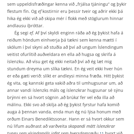
sem uppeldisfræðingar kenna við „frjálsa tjáningu“ og þykir
flestum fín. Og
ef
kostirnir eru þessir tveir og aðrir ekki þá
hika ég ekki við að skipa mér í flokk með stöglurum hinnar
andlausu íþróttar.
Ég segi
ef
. Af því skyldi enginn ráða að ég þykist hafa á
reiðum höndum einhverja þá tækni sem kenna mætti í
skólum í því skyni að stuðla að því að ungum Íslendingum
veitist ofurlítið auðveldara en ella að hugsa og skrifa á
íslenzku. Að vísu get ég ekki neitað því að ég læt mig
stundum dreyma um slíka tækni. En ég veit ekki hver hún
er eða gæti verið: slíkt er andleysi minna fræða. Hitt þykist
ég vita, og kannski geta vakið aðra til umhugsunar um, að
annar vandi íslenzks máls og íslenzkrar hugsunar sé sýnu
brýnni en sá hvort sögnin ‚að brúka‘ fer vel eða illa að
málinu. Ekki svo að skilja að ég þykist fyrstur hafa komið
auga á þennan vanda, enda mun ég nú lýsa honum með
orðum Einars Benediktssonar. Hann er sá hvort okkur sem
nú lifum auðnast að varðveita
skapandi mátt íslenzkrar
tungu sem vísindamáls jafnt sem hversdagsræðu
,
hvort við
11