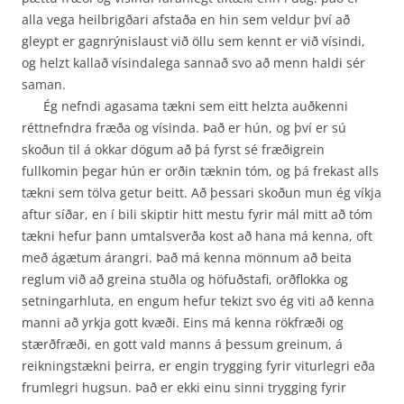
alla vega heilbrigðari afstaða en hin sem veldur því að
gleypt er gagnrýnislaust við öllu sem kennt er við vísindi,
og helzt kallað vísindalega sannað svo að menn haldi sér
saman.
Ég nefndi agasama tækni sem eitt helzta auðkenni
réttnefndra fræða og vísinda. Það er hún, og því er sú
skoðun til á okkar dögum að þá fyrst sé fræðigrein
fullkomin þegar hún er orðin tæknin tóm, og þá frekast alls
tækni sem tölva getur beitt. Að þessari skoðun mun ég víkja
aftur síðar, en í bili skiptir hitt mestu fyrir mál mitt að tóm
tækni hefur þann umtalsverða kost að hana má kenna, oft
með ágætum árangri. Það má kenna mönnum að beita
reglum við að greina stuðla og höfuðstafi, orðflokka og
setningarhluta, en engum hefur tekizt svo ég viti að kenna
manni að yrkja gott kvæði. Eins má kenna rökfræði og
stærðfræði, en gott vald manns á þessum greinum, á
reikningstækni þeirra, er engin trygging fyrir viturlegri eða
frumlegri hugsun. Það er ekki einu sinni trygging fyrir