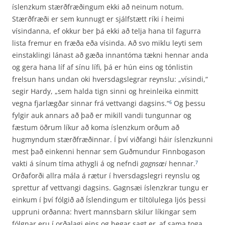
íslenzkum stærðfræðingum ekki að neinum notum.
Stærðfræði er sem kunnugt er sjálfstætt ríki í heimi
vísindanna, ef okkur ber þá ekki að telja hana til fagurra
lista fremur en fræða eða vísinda. Að svo miklu leyti sem
einstaklingi lánast að gæða innantóma tækni hennar anda
og gera hana líf af sínu lífi, þá er hún eins og tónlistin
frelsun hans undan oki hversdagslegrar reynslu: „vísindi,“
segir Hardy, „sem halda tign sinni og hreinleika einmitt
vegna fjarlægðar sinnar frá vettvangi dagsins.“
Og þessu
6
fylgir auk annars að það er mikill vandi tungunnar og
fæstum öðrum líkur að koma íslenzkum orðum að
hugmyndum stærð­fræðinnar. Í því viðfangi háir íslenzkunni
mest það einkenni hennar sem Guðmundur Finnboga­son
vakti á sínum tíma athygli á og nefndi
gagnsæi
hennar.
7
Orðaforði allra mála á rætur í hvers­dagslegri reynslu og
sprettur af vettvangi dagsins. Gagnsæi íslenzkrar tungu er
einkum í því fólgið að Íslendingum er tiltölulega ljós þessi
uppruni orðanna: hvert mannsbarn skilur líkingar sem
fólgnar eru í orðalagi eins og þegar sagt er ‚af sama toga