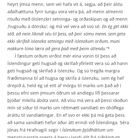
heyrt ýmsa menn, sem vel hafa vit á, segja, að þeir álitu
aðalhættuna fyrir tungu vora vera þá, að menn almennt
rituðu með óíslenzkri setninga- og orðaskipan og að menn
‚hugsuðu á dönsku‘, og má vel vera að svo sé.
En ég get ekki
séð, að nein líkindi séu til þess, að þeir sömu menn, sem geta
ekki skrifað íslenzka setningu með íslenzkum orðum, muni
nokkurn tíma læra að gera það með þeim útlendu
.“
8
Í fæstum orðum virðist mér eina vonin til þess að
Íslendingur geti hugsað og skrifað yfirleitt vera sú að hann
geti hugsað og skrifað á íslenzku. Og sú tregða margra
fræðimanna til að hugsa og skrifa á íslenzku, sem ég hef
drepið á, held ég sé eitt af mörgu til marks um það að í
þessu efni sem ýmsum öðrum sé andlegu lífi þessarar
þjóðar mikilla ábóta vant. Að vísu má vera að þessi skoðun
mín sé síður til marks um réttmætt vandlæti en óhóflega
áráttu til vandlætingar. En ef svo er ekki þá má geta þess
að sama vandlæti hefur áður átt erindi við Íslendinga. Séra
Jónas frá Hrafnagili segir í
Íslenzkum þjóðháttum
um
menntunarstig presta á þessu landi allt frá sið­skiptum