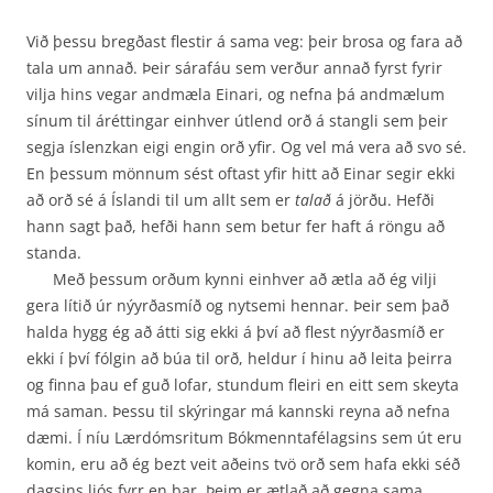
Við þessu bregðast flestir á sama veg: þeir brosa og fara að
tala um annað. Þeir sárafáu sem verður annað fyrst fyrir
vilja hins vegar andmæla Einari, og nefna þá andmælum
sínum til áréttingar einhver útlend orð á stangli sem þeir
segja íslenzkan eigi engin orð yfir. Og vel má vera að svo sé.
En þessum mönnum sést oftast yfir hitt að Einar segir ekki
að orð sé á Íslandi til um allt sem er
talað
á jörðu. Hefði
hann sagt það, hefði hann sem betur fer haft á röngu að
standa.
Með þessum orðum kynni einhver að ætla að ég vilji
gera lítið úr nýyrðasmíð og nytsemi hennar. Þeir sem það
halda hygg ég að átti sig ekki á því að flest nýyrðasmíð er
ekki í því fólgin að búa til orð, heldur í hinu að leita þeirra
og finna þau ef guð lofar, stundum fleiri en eitt sem skeyta
má saman. Þessu til skýringar má kannski reyna að nefna
dæmi. Í níu Lærdómsritum Bók­menntafélagsins sem út eru
komin, eru að ég bezt veit aðeins tvö orð sem hafa ekki séð
dagsins ljós fyrr en þar. Þeim er ætlað að gegna sama