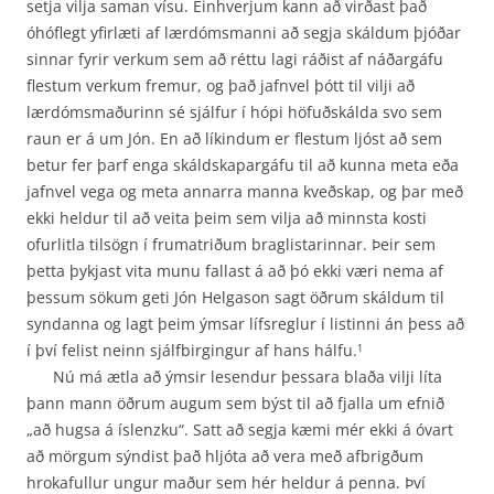
setja vilja saman vísu. Einhverjum kann að virðast það
óhóflegt yfirlæti af lærdómsmanni að segja skáldum þjóðar
sinnar fyrir verkum sem að réttu lagi ráðist af náðargáfu
flestum verkum fremur, og það jafnvel þótt til vilji að
lærdómsmaðurinn sé sjálfur í hópi höfuðskálda svo sem
raun er á um Jón. En að líkindum er flestum ljóst að sem
betur fer þarf enga skáldskapargáfu til að kunna meta eða
jafnvel vega og meta annarra manna kveðskap, og þar með
ekki heldur til að veita þeim sem vilja að minnsta kosti
ofurlitla tilsögn í frumatriðum braglistarinnar. Þeir sem
þetta þykjast vita munu fallast á að þó ekki væri nema af
þessum sökum geti Jón Helgason sagt öðrum skáldum til
syndanna og lagt þeim ýmsar lífsreglur í listinni án þess að
í því felist neinn sjálfbirgingur af hans hálfu.
1
Nú má ætla að ýmsir lesendur þessara blaða vilji líta
þann mann öðrum augum sem býst til að fjalla um efnið
„að hugsa á íslenzku“. Satt að segja kæmi mér ekki á óvart
að mörgum sýndist það hljóta að vera með afbrigðum
hrokafullur ungur maður sem hér heldur á penna. Því