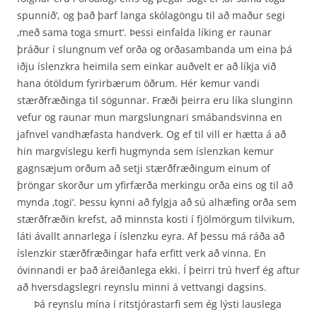
spunnið‘, og það þarf langa skólagöngu til að maður segi
‚með sama toga smurt‘. Þessi einfalda líking er raunar
þráður í slungnum vef orða og orðasambanda um eina þá
iðju íslenzkra heimila sem einkar auðvelt er að líkja við
hana ótöldum fyrirbærum öðrum. Hér kemur vandi
stærðfræðinga til sögunnar. Fræði þeirra eru líka slunginn
vefur og raunar mun margslungnari smábandsvinna en
jafnvel vand­hæfasta handverk. Og ef til vill er hætta á að
hin margvíslegu kerfi hugmynda sem íslenzkan kemur
gagnsæjum orðum að setji stærðfræðingum einum of
þröngar skorður um yfirfærða merkingu orða eins og til að
mynda ‚togi‘. Þessu kynni að fylgja að sú alhæfing orða sem
stærðfræðin krefst, að minnsta kosti í fjölmörgum tilvikum,
láti ávallt annarlega í íslenzku eyra. Af þessu má ráða að
íslenzkir stærðfræðingar hafa erfitt verk að vinna. En
óvinnandi er það áreiðan­lega ekki. Í þeirri trú hverf ég aftur
að hversdagslegri reynslu minni á vettvangi dagsins.
Þá reynslu mína í ritstjórastarfi sem ég lýsti lauslega