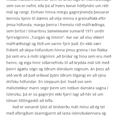
sem svo er nefnt, eða þá af hvers konar hótfyndni um rétt
mál og rangt. Einhver hinna mörgu gagnrýnenda þessarar
kennslu kynni til dæmis að vilja minna á greinaflokk eftir
ýmsa höfunda, marga þeirra í fremstu röð málfræðinga,
sem birtist í tímaritinu
Samvinnunni
sumarið 1971 undir
fyrirsögninni „Tungan og tíminn“. Þar var að vísu ekkert
mál­fræðistagl og lítið um varnir fyrir það. En ekki væri
fráleitt að skipa höfundum hinna ýmsu greina í tvo flokka:
þá sem eru á móti sögninni ‚að brúka‘ og hina sem eru með
henni, og eiga hinir síðarnefndu til að krydda mál sitt með
þeirri ágætu sögn og öðrum dönskum sögnum, án þess að
séð verði að það orðaval þjóni öðrum tilgangi en að sýna
dirfsku höfundar. En sleppum því: hvað svo sem
málsmekkur mann segir þeim um notkun danskra sagna í
íslenzku, þá er sú gagnrýni ekki fjarri lagi að hér sé um
tóman tittlingaskít að tefla.
Það er vonandi ljóst af öndverðu máli mínu að ég tel
með afbrigðum ósanngjarnt að lasta íslenzkukennara og