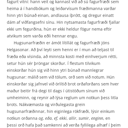
fagurt vitni: hann veit og kannast við að sú fagurfræði sem
heima á í handbókum og leiðarvísum fræðimanna varðar
hinn ytri búnað einan, andlausa íþrótt, og dregur einatt
dám af viðfangsefni sínu. Hin nytsamasta fagurfræði fjallar
ekki um fegurðina, hún er ekki heldur fögur nema eftir
atvikum sem varða eðli hennar engu.
Hugsunarfræðin er ámót lítillát og fagurfræði Jóns
Helgasonar. Að því leyti sem henni er í mun að teljast til
fræða eða vísinda, að minnsta kosti með einhverjum rétti,
setur hún sér þröngar skorður. Í flestum tilvikum
einskorðar hún sig við hinn ytri búnað mannlegrar
hugsunar: málið sem við tölum, orð sem við notum. Hún
einskorðar sig jafnvel við örlítið brot orðaforðans sem hver
maður beitir frá degi til dags í útistöðum sínum við
umheiminn, og reynir að lýsa reglum um notkun þess litla
brots. Nákvæmasta og virðulegasta grein
hugsunarfræðinnar, hin eiginlega rökfræði, lýsir einkum
notkun orðanna
og
,
eða
,
ef
,
ekki
,
allir
,
sumir
,
enginn
, en
þessi orð hafa það samkenni að verða fyllilega alhæf í þeim