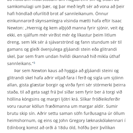
samkomulagi um þær, og þar með leyft sér að vona að þeir
hafi höndlað ofurlítið brot af sannleikanum. Önnur
einkunnarorð skynsamlegra vísinda mætti hafa eftir Isaac
Newton: „Hvernig ég kem alþjóð manna fyrir sjónir, veit ég
ekki, en sjálfum mér virðist mér ég líkastur þeim litlum
dreng, sem lék sér á sjávarströnd og fann stundum sér til
gamans og gleði óvenjulega gljáandi stein eða glitrandi
skel, þar sem fram undan hvíldi ókannað hið mikla úthaf
sannleikans.“
3
Þar sem Newton kaus að hyggja að gljáandi steini og
glitrandi skel hafa aðrir viljað fara í ferð og sigla um sjóinn
allan, gista glæstar borgir og virða fyrri sér stórmerki þeirra
staða, til að geta sagt frá því síðar sem fyrir ber á torgi við
höllina kóngsins og margri ljótri krá. Slíkar fróðleiksferðir
voru raunar köllun fræðimanna um margar aldir. Sumir
brutu skip sín. Aðrir settu saman söfn furðusagna úr öllum
heimshornum, og eins og John Gregory læknaskólakennari í
Edínborg komst að orði á 18du öld, höfðu þeir þvílíkan