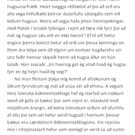
hugsunarfræði. Hvort tveggja réttlætist af því að orð eru
alla vega höfuðtæki þeirrar dularfullu sálargáfu sem við
köllum hugsun. Meira að segja hafa ýmsir heimspekingar,
með Platón í broddi fylkingar, reynt að færa rök fyrir því að
mál og hugsun séu eitt en ekki tvennt.
Ef til vill hefur
5
enginn þeirra komizt betur að orði um þessa kenningu en
fimm ára telpa sem óð elginn um einhver hugðarefni sín
unz faðir hennar skipaði henni að hugsa áður en hún
talaði. Hún svaraði: „En hvernig get ég vitað hvað ég hugsa
fyrr en ég heyri hvað ég segi?“
Nú mun flestum þykja nóg komið af afsökunum og
öðrum fyrirvörum og mál að snúa sér að efninu. Á vegum
Hins íslenzka bókmenntafélags hef ég starfað um nokkurt
skeið að gefa út bækur þar sem reynt er, vitaskuld með
misjöfnum árangri, að koma íslenzkum orðum að ofurlitlu
af öllu því sem vel hefur verið hugsað í heimum: þessar
bækur eru Lærdómsrit Bókmennta­félagsins. Ein reynsla
mín í ritstjórastarfi hefur sem vonlegt er verið sú að sumir