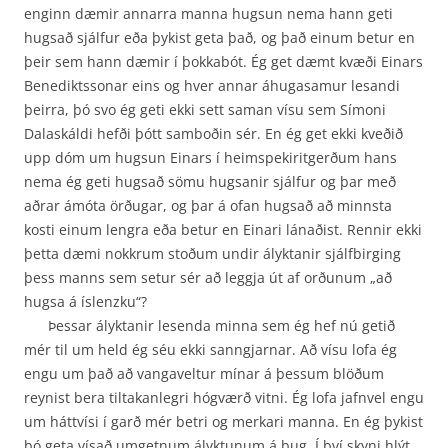
enginn dæmir annarra manna hugsun nema hann geti
hugsað sjálfur eða þykist geta það, og það einum betur en
þeir sem hann dæmir í þokkabót. Ég get dæmt kvæði Einars
Benediktssonar eins og hver annar áhugasamur lesandi
þeirra, þó svo ég geti ekki sett saman vísu sem Símoni
Dalaskáldi hefði þótt samboðin sér. En ég get ekki kveðið
upp dóm um hugsun Einars í heim­spekiritgerðum hans
nema ég geti hugsað sömu hugsanir sjálfur og þar með
aðrar ámóta örðugar, og þar á ofan hugsað að minnsta
kosti einum lengra eða betur en Einari lánaðist. Rennir ekki
þetta dæmi nokkrum stoðum undir ályktanir sjálfbirging
þess manns sem setur sér að leggja út af orðunum „að
hugsa á íslenzku“?
Þessar ályktanir lesenda minna sem ég hef nú getið
mér til um held ég séu ekki sanngjarnar. Að vísu lofa ég
engu um það að vangaveltur mínar á þessum blöðum
reynist bera tiltakanlegri hógværð vitni. Ég lofa jafnvel engu
um háttvísi í garð mér betri og merkari manna. En ég þykist
þó geta vísað umgetnum ályktunum á bug. Í því skyni hlýt