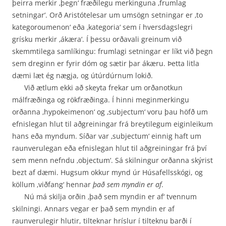
þeirra merkir ‚þegn‘ fræðilegu merkinguna ‚frumlag
setningar‘. Orð Aristótelesar um umsögn setningar er ‚to
kategoroumenon‘ eða ‚kategoria‘ sem í hversdagslegri
grísku merkir ‚ákæra‘. Í þessu orða­vali greinum við
skemmtilega samlíkingu: frumlagi setningar er líkt við þegn
sem dreginn er fyrir dóm og sætir þar ákæru. Þetta litla
dæmi læt ég nægja, og útúrdúrnum lokið.
Við ætlum ekki að skeyta frekar um orðanotkun
málfræðinga og rökfræðinga. Í hinni meginmerkingu
orðanna ‚hypokeimenon‘ og ‚subjectum‘ voru þau höfð um
efnislegan hlut til aðgreiningar frá breytilegum eiginleikum
hans eða myndum. Síðar var ‚subjectum‘ einnig haft um
raunverulegan eða efnislegan hlut til aðgreiningar frá því
sem menn nefndu ‚objectum‘. Sá skilningur orðanna skýrist
bezt af dæmi. Hugsum okkur mynd úr Húsafellsskógi, og
köllum ‚viðfang‘ hennar
það sem myndin er af
.
Nú má skilja orðin ‚það sem myndin er af‘ tvennum
skilningi. Annars vegar er það sem myndin er af
raunverulegir hlutir, tilteknar hríslur í tilteknu barði í