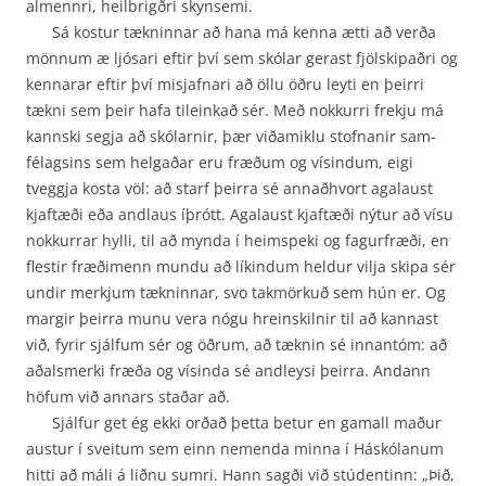
almennri, heilbrigðri skynsemi.
Sá kostur tækninnar að hana má kenna ætti að verða
mönnum æ ljósari eftir því sem skólar gerast fjölskipaðri og
kennarar eftir því misjafnari að öllu öðru leyti en þeirri
tækni sem þeir hafa tileinkað sér. Með nokkurri frekju má
kannski segja að skólarnir, þær viðamiklu stofnanir sam­
félagsins sem helgaðar eru fræðum og vísindum, eigi
tveggja kosta völ: að starf þeirra sé annað­hvort agalaust
kjaftæði eða andlaus íþrótt. Agalaust kjaftæði nýtur að vísu
nokkurrar hylli, til að mynda í heimspeki og fagurfræði, en
flestir fræðimenn mundu að líkindum heldur vilja skipa sér
undir merkjum tækninnar, svo takmörkuð sem hún er. Og
margir þeirra munu vera nógu hrein­skilnir til að kannast
við, fyrir sjálfum sér og öðrum, að tæknin sé innantóm: að
aðalsmerki fræða og vísinda sé andleysi þeirra. Andann
höfum við annars staðar að.
Sjálfur get ég ekki orðað þetta betur en gamall maður
austur í sveitum sem einn nemenda minna í Háskólanum
hitti að máli á liðnu sumri. Hann sagði við stúdentinn: „Þið,