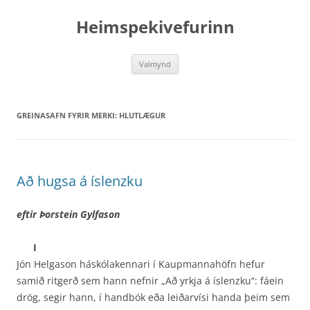
Hoppa
yfir
Heimspekivefurinn
í
efni
Valmynd
GREINASAFN FYRIR MERKI:
HLUTLÆGUR
Að hugsa á íslenzku
eftir Þorstein Gylfason
I
Jón Helgason háskólakennari í Kaupmannahöfn hefur
samið ritgerð sem hann nefnir „Að yrkja á íslenzku“: fáein
drög, segir hann, í handbók eða leiðarvísi handa þeim sem