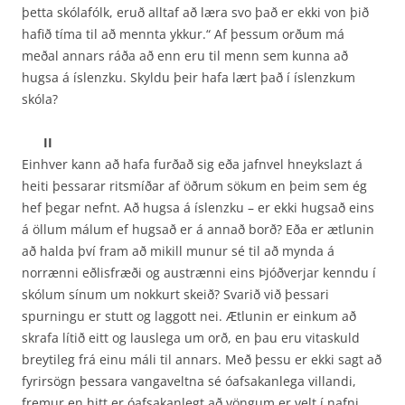
þetta skólafólk, eruð alltaf að læra svo það er ekki von þið
hafið tíma til að mennta ykkur.“ Af þessum orðum má
meðal annars ráða að enn eru til menn sem kunna að
hugsa á íslenzku. Skyldu þeir hafa lært það í íslenzkum
skóla?
II
Einhver kann að hafa furðað sig eða jafnvel hneykslazt á
heiti þessarar ritsmíðar af öðrum sökum en þeim sem ég
hef þegar nefnt. Að hugsa á íslenzku – er ekki hugsað eins
á öllum málum ef hugsað er á annað borð? Eða er ætlunin
að halda því fram að mikill munur sé til að mynda á
norrænni eðlisfræði og austrænni eins Þjóðverjar kenndu í
skólum sínum um nokkurt skeið? Svarið við þessari
spurningu er stutt og laggott nei. Ætlunin er einkum að
skrafa lítið eitt og lauslega um orð, en þau eru vitaskuld
breytileg frá einu máli til annars. Með þessu er ekki sagt að
fyrirsögn þessara vangaveltna sé óafsakanlega villandi,
fremur en hitt er óafsakanlegt að vöngum er velt í nafni