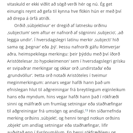
vitaskuld er ekki viðlit að sögð verði hér og nú. Ég get
einungis reynt að gefa til kynna hve flókin hún er með því
að drepa á örfá atriði.
Orðið ‚súbjektívur‘ er dregið af latnesku orðinu
‚subjectum‘ sem aftur er nafnorð af sögninni ‚subjecio‘, ‚að
leggja undir‘. Í hversdagslegri latínu merkir ‚subjecti‘ hið
sama og ‚þegnar‘ eða ‚þý‘. Þessu nafnorði gáfu Rómverjar
aðra, heimspekilega merkingu: þeir þýddu með því íðorð
Aristótelesar ‚to hypokeimenon‘ sem í hversdagslegri grísku
er svipaðrar merkingar og okkar orð ‚undirstaða‘ eða
‚grundvöllur‘. Þetta orð notaði Aristóteles í tveimur
meginmerkingum: annars vegar hafði hann það um
efnislegan hlut til aðgreiningar frá breytilegum eiginleikum
hans eða myndum, hins vegar hafði hann það í rökfræði
sinni og málfræði um frumlag setningar eða stað­hæfingar
til aðgreiningar frá umsögn og andlagi.
Hin síðarnefnda
13
merking orðsins ‚súbjekt‘, og henni tengd notkun orðsins
‚objekt‘ um andlag setningar eða staðhæfingar, lifir
auðvitað enn í Evrópumálum. En þessi rökfræðilegu og