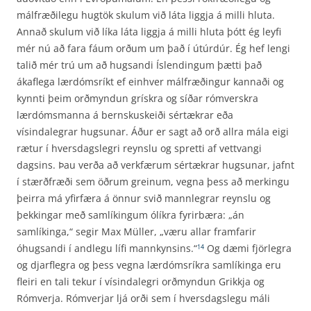
málfræðilegu hugtök skulum við láta liggja á milli hluta.
Annað skulum við líka láta liggja á milli hluta þótt ég leyfi
mér nú að fara fáum orðum um það í útúrdúr. Ég hef lengi
talið mér trú um að hugsandi Íslendingum þætti það
ákaflega lærdómsríkt ef einhver málfræðingur kannaði og
kynnti þeim orðmyndun grískra og síðar rómverskra
lærdóms­manna á bernskuskeiði sértækrar eða
vísindalegrar hugsunar. Áður er sagt að orð allra mála eigi
rætur í hversdagslegri reynslu og spretti af vettvangi
dagsins. Þau verða að verkfærum sértækrar hugsunar, jafnt
í stærðfræði sem öðrum greinum, vegna þess að merkingu
þeirra má yfirfæra á önnur svið mannlegrar reynslu og
þekkingar með samlíkingum ólíkra fyrirbæra: „án
samlíkinga,“ segir Max Müller, „væru allar framfarir
óhugsandi í andlegu lífi mannkynsins.“
Og dæmi fjörlegra
14
og djarflegra og þess vegna lærdómsríkra samlíkinga eru
fleiri en tali tekur í vísindalegri orðmyndun Grikkja og
Rómverja. Rómverjar ljá orði sem í hversdagslegu máli