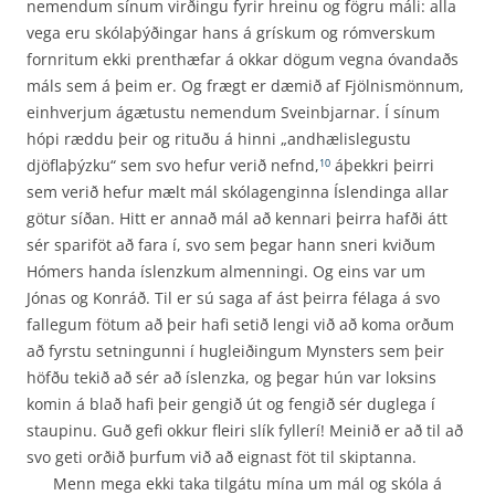
nemendum sínum virðingu fyrir hreinu og fögru máli: alla
vega eru skólaþýðingar hans á grískum og rómverskum
fornritum ekki prenthæfar á okkar dögum vegna óvandaðs
máls sem á þeim er. Og frægt er dæmið af Fjölnismönnum,
einhverjum ágætustu nemendum Sveinbjarnar. Í sínum
hópi ræddu þeir og rituðu á hinni „andhælislegustu
djöflaþýzku“ sem svo hefur verið nefnd,
áþekkri þeirri
10
sem verið hefur mælt mál skólagenginna Íslendinga allar
götur síðan. Hitt er annað mál að kennari þeirra hafði átt
sér spariföt að fara í, svo sem þegar hann sneri kviðum
Hómers handa íslenzkum almenningi. Og eins var um
Jónas og Konráð. Til er sú saga af ást þeirra félaga á svo
fallegum fötum að þeir hafi setið lengi við að koma orðum
að fyrstu setningunni í hugleiðingum Mynsters sem þeir
höfðu tekið að sér að íslenzka, og þegar hún var loksins
komin á blað hafi þeir gengið út og fengið sér duglega í
staupinu. Guð gefi okkur fleiri slík fyllerí! Meinið er að til að
svo geti orðið þurfum við að eignast föt til skiptanna.
Menn mega ekki taka tilgátu mína um mál og skóla á