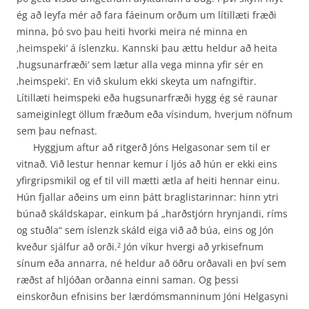
ég að leyfa mér að fara fáeinum orðum um lítillæti fræði
minna, þó svo þau heiti hvorki meira né minna en
‚heimspeki‘ á íslenzku. Kannski þau ættu heldur að heita
‚hugsunarfræði‘ sem lætur alla vega minna yfir sér en
‚heimspeki‘. En við skulum ekki skeyta um nafngiftir.
Lítillæti heimspeki eða hugsunarfræði hygg ég sé raunar
sameiginlegt öllum fræðum eða vísindum, hverjum nöfnum
sem þau nefnast.
Hyggjum aftur að ritgerð Jóns Helgasonar sem til er
vitnað. Við lestur hennar kemur í ljós að hún er ekki eins
yfirgripsmikil og ef til vill mætti ætla af heiti hennar einu.
Hún fjallar aðeins um einn þátt braglistarinnar: hinn ytri
búnað skáldskapar, einkum þá „harðstjórn hrynjandi, ríms
og stuðla“ sem íslenzk skáld eiga við að búa, eins og Jón
kveður sjálfur að orði.
Jón víkur hvergi að yrkisefnum
2
sínum eða annarra, né heldur að öðru orðavali en því sem
ræðst af hljóðan orðanna einni saman. Og þessi
einskorðun efnisins ber lærdómsmanninum Jóni Helgasyni