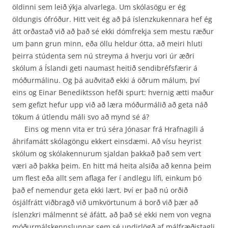
öldinni sem leið ýkja alvarlega. Um skólasögu er ég
öldungis ófróður. Hitt veit ég að þá íslenzkukennara hef ég
átt orðastað við að það sé ekki dómfrekja sem mestu ræður
um þann grun minn, eða öllu heldur ótta, að meiri hluti
þeirra stúdenta sem nú streyma á hverju vori úr æðri
skólum á Íslandi geti naumast heitið sendi­bréfsfærir á
móðurmálinu. Og þá auðvitað ekki á öðrum málum, því
eins og Einar Benediktsson hefði spurt: hvernig ætti maður
sem gefizt hefur upp við að læra móðurmálið að geta náð
tökum á útlendu máli svo að mynd sé á?
Eins og menn vita er trú séra Jónasar frá Hrafnagili á
áhrifamátt skólagöngu ekkert einsdæmi. Að vísu heyrist
skólum og skólakennurum sjaldan þakkað það sem vert
væri að þakka þeim. En hitt má heita alsiða að kenna þeim
um flest eða allt sem aflaga fer í andlegu lífi, einkum þó
það ef nemendur geta ekki lært. Því er það nú orðið
ósjálfrátt viðbragð við umkvörtunum á borð við þær að
íslenzkri málmennt sé áfátt, að það sé ekki nem von vegna
móðurmálskennslunnar sem sé undirlögð af málfræðistagli