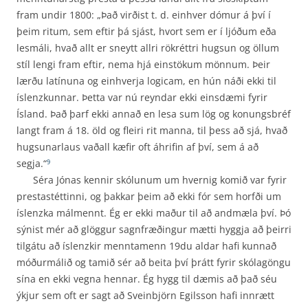
fram undir 1800: „Það virðist t. d. einhver dómur á því í
þeim ritum, sem eftir þá sjást, hvort sem er í ljóðum eða
lesmáli, hvað allt er sneytt allri rökréttri hugsun og öllum
stíl lengi fram eftir, nema hjá einstökum mönnum. Þeir
lærðu latínuna og einhverja logicam, en hún náði ekki til
íslenzkunnar. Þetta var nú reyndar ekki einsdæmi fyrir
Ísland. Það þarf ekki annað en lesa sum lög og konungsbréf
langt fram á 18. öld og fleiri rit manna, til þess að sjá, hvað
hugsunarlaus vaðall kæfir oft áhrifin af því, sem á að
segja.“
9
Séra Jónas kennir skólunum um hvernig komið var fyrir
prestastéttinni, og þakkar þeim að ekki fór sem horfði um
íslenzka málmennt. Ég er ekki maður til að andmæla því. Þó
sýnist mér að glöggur sagnfræðingur mætti hyggja að þeirri
tilgátu að íslenzkir menntamenn 19du aldar hafi kunnað
móðurmálið og tamið sér að beita því þrátt fyrir skólagöngu
sína en ekki vegna hennar. Ég hygg til dæmis að það séu
ýkjur sem oft er sagt að Sveinbjörn Egilsson hafi innrætt