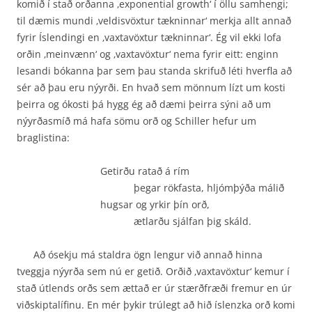
komið í stað orðanna ‚exponential growth‘ í öllu samhengi;
til dæmis mundi ‚veldisvöxtur tækninnar‘ merkja allt annað
fyrir Íslendingi en ‚vaxtavöxtur tækninnar‘. Ég vil ekki lofa
orðin ‚meinvænn‘ og ‚vaxtavöxtur‘ nema fyrir eitt: enginn
lesandi bókanna þar sem þau standa skrifuð léti hverfla að
sér að þau eru nýyrði. En hvað sem mönnum lízt um kosti
þeirra og ókosti þá hygg ég að dæmi þeirra sýni að um
nýyrðasmíð má hafa sömu orð og Schiller hefur um
braglistina:
Getirðu ratað á rím
þegar rökfasta, hljómþýða málið
hugsar og yrkir þín orð,
ætlarðu sjálfan þig skáld.
Að ósekju má staldra ögn lengur við annað hinna
tveggja nýyrða sem nú er getið. Orðið ‚vaxtavöxtur‘ kemur í
stað útlends orðs sem ættað er úr stærðfræði fremur en úr
viðskiptalífinu. En mér þykir trúlegt að hið íslenzka orð komi