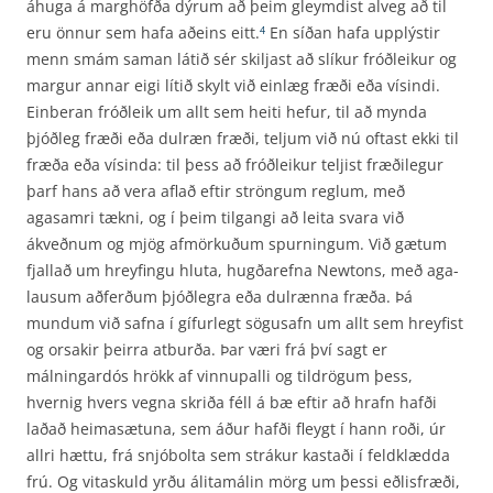
áhuga á marghöfða dýrum að þeim gleymdist alveg að til
eru önnur sem hafa aðeins eitt.
En síðan hafa upplýstir
4
menn smám saman látið sér skiljast að slíkur fróðleikur og
margur annar eigi lítið skylt við einlæg fræði eða vísindi.
Einberan fróðleik um allt sem heiti hefur, til að mynda
þjóðleg fræði eða dulræn fræði, teljum við nú oftast ekki til
fræða eða vísinda: til þess að fróðleikur teljist fræðilegur
þarf hans að vera aflað eftir ströngum reglum, með
agasamri tækni, og í þeim tilgangi að leita svara við
ákveðnum og mjög afmörkuðum spurningum. Við gætum
fjallað um hreyfingu hluta, hugðarefna Newtons, með aga­
lausum aðferðum þjóðlegra eða dulrænna fræða. Þá
mundum við safna í gífurlegt sögusafn um allt sem hreyfist
og orsakir þeirra atburða. Þar væri frá því sagt er
málningardós hrökk af vinnu­palli og tildrögum þess,
hvernig hvers vegna skriða féll á bæ eftir að hrafn hafði
laðað heima­sætuna, sem áður hafði fleygt í hann roði, úr
allri hættu, frá snjóbolta sem strákur kastaði í feld­klædda
frú. Og vitaskuld yrðu álitamálin mörg um þessi eðlisfræði,