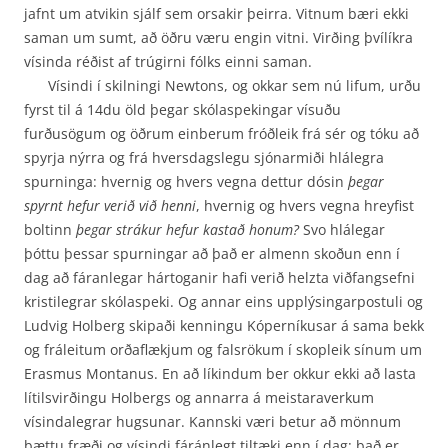
jafnt um atvikin sjálf sem or­sakir þeirra. Vitnum bæri ekki
saman um sumt, að öðru væru engin vitni. Virðing þvílíkra
vísinda réðist af trúgirni fólks einni saman.
Vísindi í skilningi Newtons, og okkar sem nú lifum, urðu
fyrst til á 14du öld þegar skóla­spekingar vísuðu
furðusögum og öðrum einberum fróðleik frá sér og tóku að
spyrja nýrra og frá hversdagslegu sjónarmiði hlálegra
spurninga: hvernig og hvers vegna dettur dósin
þegar
spyrnt hefur verið við henni
, hvernig og hvers vegna hreyfist
boltinn
þegar strákur hefur kastað honum?
Svo hlálegar
þóttu þessar spurningar að það er almenn skoðun enn í
dag að fáranlegar hár­toganir hafi verið helzta viðfangsefni
kristilegrar skólaspeki. Og annar eins upplýsingarpostuli og
Ludvig Holberg skipaði kenningu Kóperníkusar á sama bekk
og fráleitum orðaflækjum og fals­rökum í skopleik sínum um
Erasmus Montanus. En að líkindum ber okkur ekki að lasta
lítils­virðingu Holbergs og annarra á meistaraverkum
vísindalegrar hugsunar. Kannski væri betur að mönnum
þættu fræði og vísindi fáránlegt tiltæki enn í dag: það er