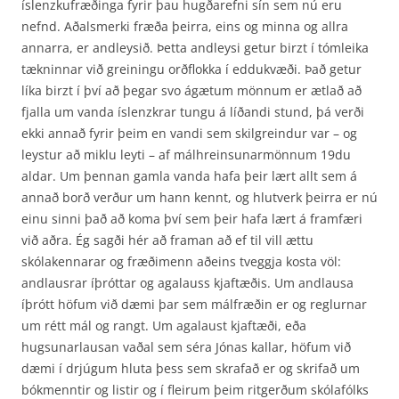
íslenzkufræðinga fyrir þau hugðarefni sín sem nú eru
nefnd. Aðalsmerki fræða þeirra, eins og minna og allra
annarra, er andleysið. Þetta andleysi getur birzt í tómleika
tækninnar við greiningu orðflokka í eddukvæði. Það getur
líka birzt í því að þegar svo ágætum mönnum er ætlað að
fjalla um vanda íslenzkrar tungu á líðandi stund, þá verði
ekki annað fyrir þeim en vandi sem skilgreindur var – og
leystur að miklu leyti – af málhreinsunarmönnum 19du
aldar. Um þennan gamla vanda hafa þeir lært allt sem á
annað borð verður um hann kennt, og hlutverk þeirra er nú
einu sinni það að koma því sem þeir hafa lært á framfæri
við aðra. Ég sagði hér að framan að ef til vill ættu
skólakennarar og fræðimenn aðeins tveggja kosta völ:
andlausrar íþróttar og agalauss kjaftæðis. Um andlausa
íþrótt höfum við dæmi þar sem málfræðin er og reglurnar
um rétt mál og rangt. Um agalaust kjaftæði, eða
hugsunarlausan vaðal sem séra Jónas kallar, höfum við
dæmi í drjúgum hluta þess sem skrafað er og skrifað um
bókmenntir og listir og í fleirum þeim ritgerðum skólafólks