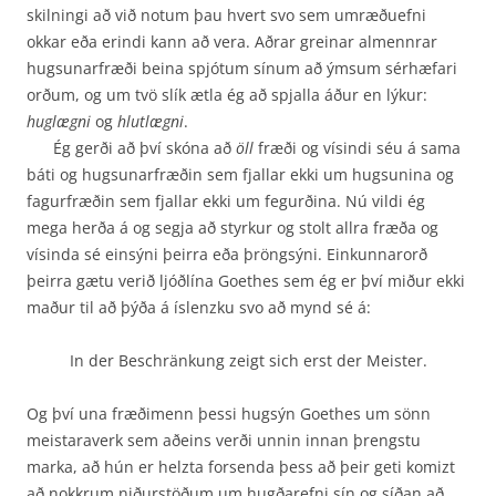
skilningi að við notum þau hvert svo sem umræðuefni
okkar eða erindi kann að vera. Aðrar greinar almennrar
hugsunarfræði beina spjótum sínum að ýmsum sérhæfari
orðum, og um tvö slík ætla ég að spjalla áður en lýkur:
huglægni
og
hlutlægni
.
Ég gerði að því skóna að
öll
fræði og vísindi séu á sama
báti og hugsunarfræðin sem fjallar ekki um hugsunina og
fagurfræðin sem fjallar ekki um fegurðina. Nú vildi ég
mega herða á og segja að styrkur og stolt allra fræða og
vísinda sé einsýni þeirra eða þröngsýni. Einkunnarorð
þeirra gætu verið ljóðlína Goethes sem ég er því miður ekki
maður til að þýða á íslenzku svo að mynd sé á:
In der Beschränkung zeigt sich erst der Meister.
Og því una fræðimenn þessi hugsýn Goethes um sönn
meistaraverk sem aðeins verði unnin innan þrengstu
marka, að hún er helzta forsenda þess að þeir geti komizt
að nokkrum niður­stöðum um hugðarefni sín og síðan að