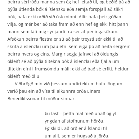
þeirra sérfróðu manna sem ég hef leitað til, og beðið þá að
þýða útlenda bók á íslenzku eða semja forspjall að slíkri
bók, hafa ekki orðið við ósk minni. Allir hafa þeir góðan
vilja, og mér ber að taka fram að enn hef ég ekki hitt þann
mann sem láti mig synjandi frá sér af peningasökum.
Afsökun þeirra flestra er sú að þeir treysti sér ekki til að
skrifa á íslenzku um þau efni sem eiga þó að heita sérgrein
þeirra hvers og eins. Margir segja jafnvel að öldungis
ókleift sé að þýða tiltekna bók á íslenzku eða fjalla um
tiltekin efni í frumsömdu máli: ekki að það sé erfitt, heldur
ókleift með öllu.
Viðbrögð mín við þessum undirtektum hafa löngum
verið þau ein að vísa til alkunnra orða Einars
Benediktssonar til móður sinnar:
Þú last – þetta mál með unað og yl
yngdan af stofnunum hörðu.
Ég skildi, að orð er á Íslandi til
um allt, sem er hugsað á jörðu.