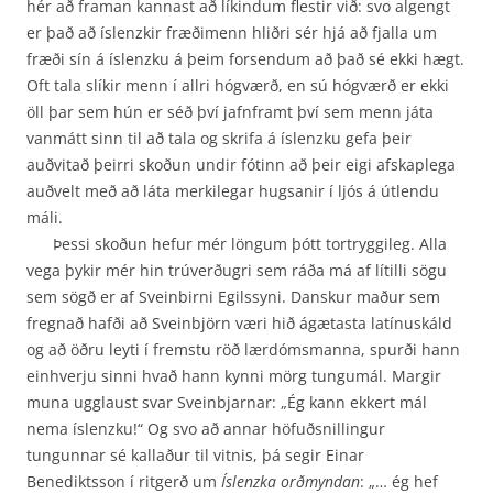
hér að framan kannast að líkindum flestir við: svo algengt
er það að íslenzkir fræðimenn hliðri sér hjá að fjalla um
fræði sín á íslenzku á þeim forsendum að það sé ekki hægt.
Oft tala slíkir menn í allri hógværð, en sú hógværð er ekki
öll þar sem hún er séð því jafnframt því sem menn játa
vanmátt sinn til að tala og skrifa á íslenzku gefa þeir
auðvitað þeirri skoðun undir fótinn að þeir eigi afskaplega
auðvelt með að láta merki­legar hugsanir í ljós á útlendu
máli.
Þessi skoðun hefur mér löngum þótt tortryggileg. Alla
vega þykir mér hin trúverðugri sem ráða má af lítilli sögu
sem sögð er af Sveinbirni Egilssyni. Danskur maður sem
fregnað hafði að Sveinbjörn væri hið ágætasta latínuskáld
og að öðru leyti í fremstu röð lærdómsmanna, spurði hann
einhverju sinni hvað hann kynni mörg tungumál. Margir
muna ugglaust svar Sveinbjarnar: „Ég kann ekkert mál
nema íslenzku!“ Og svo að annar höfuðsnillingur
tungunnar sé kallaður til vitnis, þá segir Einar
Benediktsson í ritgerð um
Íslenzka orðmyndan
: „… ég hef