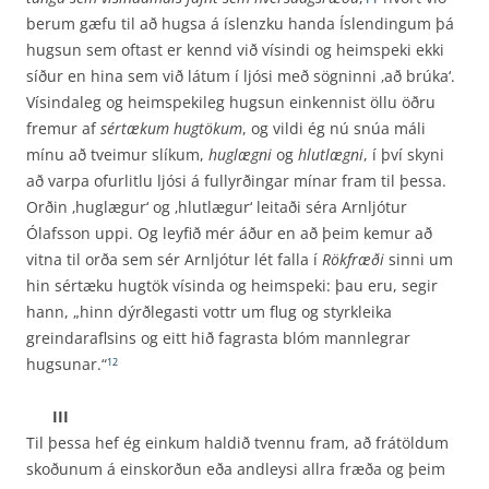
berum gæfu til að hugsa á íslenzku handa Íslendingum þá
hugsun sem oftast er kennd við vísindi og heimspeki ekki
síður en hina sem við látum í ljósi með sögninni ‚að brúka‘.
Vísindaleg og heimspekileg hugsun einkennist öllu öðru
fremur af
sértækum hugtökum
, og vildi ég nú snúa máli
mínu að tveimur slíkum,
huglægni
og
hlutlægni
, í því skyni
að varpa ofurlitlu ljósi á full­yrðingar mínar fram til þessa.
Orðin ‚huglægur‘ og ‚hlutlægur‘ leitaði séra Arnljótur
Ólafsson uppi. Og leyfið mér áður en að þeim kemur að
vitna til orða sem sér Arnljótur lét falla í
Rökfræði
sinni um
hin sértæku hugtök vísinda og heimspeki: þau eru, segir
hann, „hinn dýrðlegasti vottr um flug og styrkleika
greindaraflsins og eitt hið fagrasta blóm mannlegrar
hugsunar.“
12
III
Til þessa hef ég einkum haldið tvennu fram, að frátöldum
skoðunum á einskorðun eða andleysi allra fræða og þeim