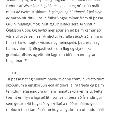
fremur af
sértækum hugtökum
, og vildi ég nú snúa máli
mínu að tveimur slíkum,
huglægni
og
hlutlægni
, í því skyni
að varpa ofurlitlu ljósi á full­yrðingar mínar fram til þessa.
Orðin ‚huglægur‘ og ‚hlutlægur‘ leitaði séra Arnljótur
Ólafsson uppi. Og leyfið mér áður en að þeim kemur að
vitna til orða sem sér Arnljótur lét falla í
Rökfræði
sinni um
hin sértæku hugtök vísinda og heimspeki: þau eru, segir
hann, „hinn dýrðlegasti vottr um flug og styrkleika
greindaraflsins og eitt hið fagrasta blóm mannlegrar
hugsunar.“
12
III
Til þessa hef ég einkum haldið tvennu fram, að frátöldum
skoðunum á einskorðun eða andleysi allra fræða og þeim
tengdum efasemdum um áhrifamátt skólakennslu. Þetta
tvennt er í fyrra lagi að lítil von sé til þess að Íslendingur
sem getur ekki hugsað og skrifað á móðurmálinu geti
nokkurn tíma tamið sér að hugsa og skrifa á útlendu máli