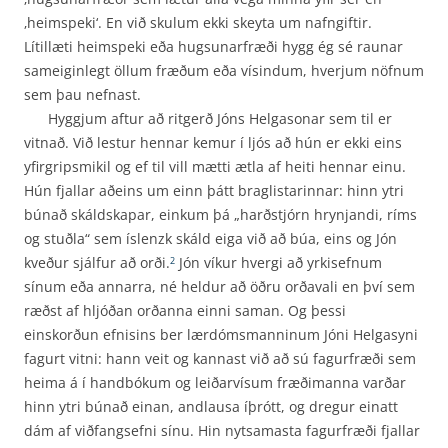
‚heimspeki‘. En við skulum ekki skeyta um nafngiftir.
Lítillæti heimspeki eða hugsunarfræði hygg ég sé raunar
sameiginlegt öllum fræðum eða vísindum, hverjum nöfnum
sem þau nefnast.
Hyggjum aftur að ritgerð Jóns Helgasonar sem til er
vitnað. Við lestur hennar kemur í ljós að hún er ekki eins
yfirgripsmikil og ef til vill mætti ætla af heiti hennar einu.
Hún fjallar aðeins um einn þátt braglistarinnar: hinn ytri
búnað skáldskapar, einkum þá „harðstjórn hrynjandi, ríms
og stuðla“ sem íslenzk skáld eiga við að búa, eins og Jón
kveður sjálfur að orði.
Jón víkur hvergi að yrkisefnum
2
sínum eða annarra, né heldur að öðru orðavali en því sem
ræðst af hljóðan orðanna einni saman. Og þessi
einskorðun efnisins ber lærdómsmanninum Jóni Helgasyni
fagurt vitni: hann veit og kannast við að sú fagurfræði sem
heima á í handbókum og leiðarvísum fræðimanna varðar
hinn ytri búnað einan, andlausa íþrótt, og dregur einatt
dám af viðfangsefni sínu. Hin nytsamasta fagurfræði fjallar