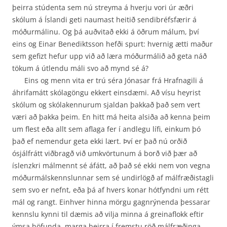
þeirra stúdenta sem nú streyma á hverju vori úr æðri
skólum á Íslandi geti naumast heitið sendi­bréfsfærir á
móðurmálinu. Og þá auðvitað ekki á öðrum málum, því
eins og Einar Benediktsson hefði spurt: hvernig ætti maður
sem gefizt hefur upp við að læra móðurmálið að geta náð
tökum á útlendu máli svo að mynd sé á?
Eins og menn vita er trú séra Jónasar frá Hrafnagili á
áhrifamátt skólagöngu ekkert einsdæmi. Að vísu heyrist
skólum og skólakennurum sjaldan þakkað það sem vert
væri að þakka þeim. En hitt má heita alsiða að kenna þeim
um flest eða allt sem aflaga fer í andlegu lífi, einkum þó
það ef nemendur geta ekki lært. Því er það nú orðið
ósjálfrátt viðbragð við umkvörtunum á borð við þær að
íslenzkri málmennt sé áfátt, að það sé ekki nem von vegna
móðurmálskennslunnar sem sé undirlögð af málfræðistagli
sem svo er nefnt, eða þá af hvers konar hótfyndni um rétt
mál og rangt. Einhver hinna mörgu gagnrýnenda þessarar
kennslu kynni til dæmis að vilja minna á greinaflokk eftir
ýmsa höfunda, marga þeirra í fremstu röð málfræðinga,