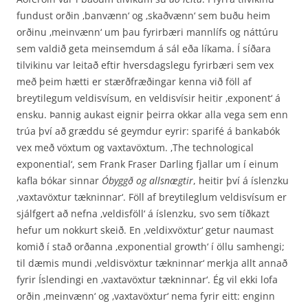
fundust orðin ‚banvænn‘ og ‚skaðvænn‘ sem buðu heim
orðinu ‚meinvænn‘ um þau fyrirbæri mannlífs og nátt­úru
sem valdið geta meinsemdum á sál eða líkama. Í síðara
tilvikinu var leitað eftir hvers­dagslegu fyrirbæri sem vex
með þeim hætti er stærðfræðingar kenna við föll af
breytilegum veldisvísum, en veldisvísir heitir ‚exponent‘ á
ensku. Þannig aukast eignir þeirra okkar alla vega sem enn
trúa því að græddu sé geymdur eyrir: sparifé á bankabók
vex með vöxtum og vaxta­vöxtum. ‚The technological
exponential‘, sem Frank Fraser Darling fjallar um í einum
kafla bókar sinnar
Óbyggð og allsnægtir
, heitir því á íslenzku
‚vaxtavöxtur tækninnar‘. Föll af breytileglum veldisvísum er
sjálfgert að nefna ‚veldisföll‘ á íslenzku, svo sem tíðkazt
hefur um nokkurt skeið. En ‚veldixvöxtur‘ getur naumast
komið í stað orðanna ‚exponential growth‘ í öllu samhengi;
til dæmis mundi ‚veldisvöxtur tækninnar‘ merkja allt annað
fyrir Íslendingi en ‚vaxtavöxtur tækninnar‘. Ég vil ekki lofa
orðin ‚meinvænn‘ og ‚vaxtavöxtur‘ nema fyrir eitt: enginn