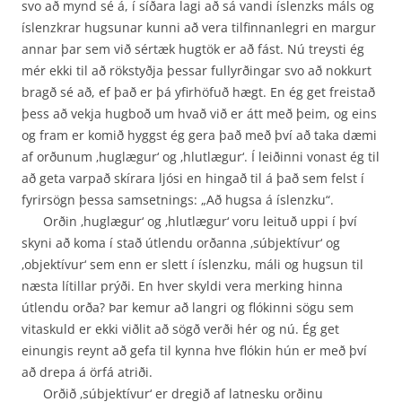
svo að mynd sé á, í síðara lagi að sá vandi íslenzks máls og
íslenzkrar hugsunar kunni að vera tilfinnanlegri en margur
annar þar sem við sértæk hugtök er að fást. Nú treysti ég
mér ekki til að rökstyðja þessar fullyrðingar svo að nokkurt
bragð sé að, ef það er þá yfirhöfuð hægt. En ég get freistað
þess að vekja hugboð um hvað við er átt með þeim, og eins
og fram er komið hyggst ég gera það með því að taka dæmi
af orðunum ‚huglægur‘ og ‚hlutlægur‘. Í leiðinni vonast ég til
að geta varpað skírara ljósi en hingað til á það sem felst í
fyrirsögn þessa samsetnings: „Að hugsa á íslenzku“.
Orðin ‚huglægur‘ og ‚hlutlægur‘ voru leituð uppi í því
skyni að koma í stað útlendu orðanna ‚súbjektívur‘ og
‚objektívur‘ sem enn er slett í íslenzku, máli og hugsun til
næsta lítillar prýði. En hver skyldi vera merking hinna
útlendu orða? Þar kemur að langri og flókinni sögu sem
vitaskuld er ekki viðlit að sögð verði hér og nú. Ég get
einungis reynt að gefa til kynna hve flókin hún er með því
að drepa á örfá atriði.
Orðið ‚súbjektívur‘ er dregið af latnesku orðinu