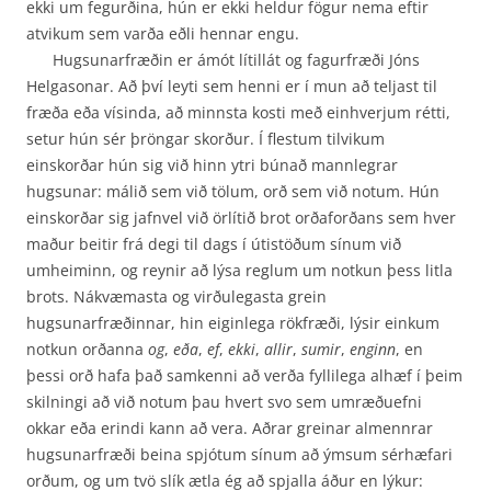
ekki um fegurðina, hún er ekki heldur fögur nema eftir
atvikum sem varða eðli hennar engu.
Hugsunarfræðin er ámót lítillát og fagurfræði Jóns
Helgasonar. Að því leyti sem henni er í mun að teljast til
fræða eða vísinda, að minnsta kosti með einhverjum rétti,
setur hún sér þröngar skorður. Í flestum tilvikum
einskorðar hún sig við hinn ytri búnað mannlegrar
hugsunar: málið sem við tölum, orð sem við notum. Hún
einskorðar sig jafnvel við örlítið brot orðaforðans sem hver
maður beitir frá degi til dags í útistöðum sínum við
umheiminn, og reynir að lýsa reglum um notkun þess litla
brots. Nákvæmasta og virðulegasta grein
hugsunarfræðinnar, hin eiginlega rökfræði, lýsir einkum
notkun orðanna
og
,
eða
,
ef
,
ekki
,
allir
,
sumir
,
enginn
, en
þessi orð hafa það samkenni að verða fyllilega alhæf í þeim
skilningi að við notum þau hvert svo sem umræðuefni
okkar eða erindi kann að vera. Aðrar greinar almennrar
hugsunarfræði beina spjótum sínum að ýmsum sérhæfari
orðum, og um tvö slík ætla ég að spjalla áður en lýkur: