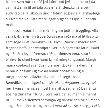
öll þar sem hún er séð því jafnframt því sem menn játa
vanmátt sinn til að tala og skrifa á íslenzku gefa þeir
auðvitað þeirri skoðun undir fótinn að þeir eigi afskaplega
auðvelt með að láta merki­legar hugsanir í ljós á útlendu
máli.
Þessi skoðun hefur mér löngum þótt tortryggileg. Alla
vega þykir mér hin trúverðugri sem ráða má af lítilli sögu
sem sögð er af Sveinbirni Egilssyni. Danskur maður sem
fregnað hafði að Sveinbjörn væri hið ágætasta latínuskáld
og að öðru leyti í fremstu röð lærdómsmanna, spurði hann
einhverju sinni hvað hann kynni mörg tungumál. Margir
muna ugglaust svar Sveinbjarnar: „Ég kann ekkert mál
nema íslenzku!“ Og svo að annar höfuðsnillingur
tungunnar sé kallaður til vitnis, þá segir Einar
Benediktsson í ritgerð um
Íslenzka orðmyndan
: „… ég hef
heyrt ýmsa menn, sem vel hafa vit á, segja, að þeir álitu
aðalhættuna fyrir tungu vora vera þá, að menn almennt
rituðu með óíslenzkri setninga- og orðaskipan og að menn
‚hugsuðu á dönsku‘, og má vel vera að svo sé.
En ég get ekki