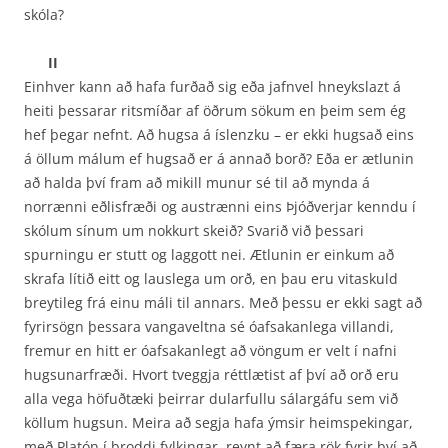
skóla?
II
Einhver kann að hafa furðað sig eða jafnvel hneykslazt á
heiti þessarar ritsmíðar af öðrum sökum en þeim sem ég
hef þegar nefnt. Að hugsa á íslenzku – er ekki hugsað eins
á öllum málum ef hugsað er á annað borð? Eða er ætlunin
að halda því fram að mikill munur sé til að mynda á
norrænni eðlisfræði og austrænni eins Þjóðverjar kenndu í
skólum sínum um nokkurt skeið? Svarið við þessari
spurningu er stutt og laggott nei. Ætlunin er einkum að
skrafa lítið eitt og lauslega um orð, en þau eru vitaskuld
breytileg frá einu máli til annars. Með þessu er ekki sagt að
fyrirsögn þessara vangaveltna sé óafsakanlega villandi,
fremur en hitt er óafsakanlegt að vöngum er velt í nafni
hugsunarfræði. Hvort tveggja réttlætist af því að orð eru
alla vega höfuðtæki þeirrar dularfullu sálargáfu sem við
köllum hugsun. Meira að segja hafa ýmsir heimspekingar,
með Platón í broddi fylkingar, reynt að færa rök fyrir því að