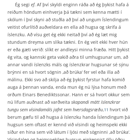
Ég segi
ef
. Af því skyldi enginn ráða að ég þykist hafa á
reiðum höndum einhverja þá tækni sem kenna mætti í
skólum í því skyni að stuðla að því að ungum Íslendingum
veitist ofurlítið auðveldara en ella að hugsa og skrifa á
íslenzku. Að vísu get ég ekki neitað því að ég læt mig
stundum dreyma um slíka tækni. En ég veit ekki hver hún
er eða gæti verið: slíkt er andleysi minna fræða. Hitt þykist
ég vita, og kannski geta vakið aðra til umhugsunar um, að
annar vandi íslenzks máls og íslenzkrar hugsunar sé sýnu
brýnni en sá hvort sögnin ‚að brúka‘ fer vel eða illa að
málinu. Ekki svo að skilja að ég þykist fyrstur hafa komið
auga á þennan vanda, enda mun ég nú lýsa honum með
orðum Einars Benediktssonar. Hann er sá hvort okkur sem
nú lifum auðnast að varðveita
skapandi mátt íslenzkrar
tungu sem vísindamáls jafnt sem hversdagsræðu
,
hvort við
11
berum gæfu til að hugsa á íslenzku handa Íslendingum þá
hugsun sem oftast er kennd við vísindi og heimspeki ekki
síður en hina sem við látum í ljósi með sögninni ‚að brúka‘.
Vísindaleg og heimspekileg hugsun einkennist öllu öðru