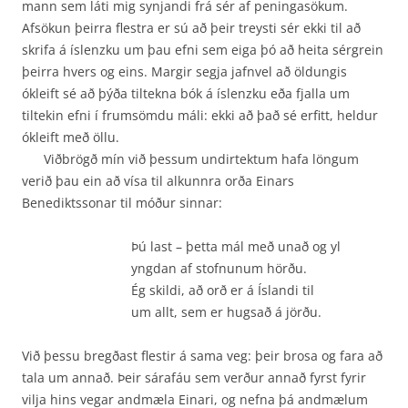
mann sem láti mig synjandi frá sér af peningasökum.
Afsökun þeirra flestra er sú að þeir treysti sér ekki til að
skrifa á íslenzku um þau efni sem eiga þó að heita sérgrein
þeirra hvers og eins. Margir segja jafnvel að öldungis
ókleift sé að þýða tiltekna bók á íslenzku eða fjalla um
tiltekin efni í frumsömdu máli: ekki að það sé erfitt, heldur
ókleift með öllu.
Viðbrögð mín við þessum undirtektum hafa löngum
verið þau ein að vísa til alkunnra orða Einars
Benediktssonar til móður sinnar:
Þú last – þetta mál með unað og yl
yngdan af stofnunum hörðu.
Ég skildi, að orð er á Íslandi til
um allt, sem er hugsað á jörðu.
Við þessu bregðast flestir á sama veg: þeir brosa og fara að
tala um annað. Þeir sárafáu sem verður annað fyrst fyrir
vilja hins vegar andmæla Einari, og nefna þá andmælum