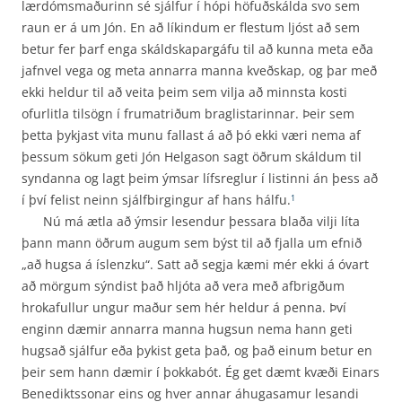
lærdómsmaðurinn sé sjálfur í hópi höfuðskálda svo sem
raun er á um Jón. En að líkindum er flestum ljóst að sem
betur fer þarf enga skáldskapargáfu til að kunna meta eða
jafnvel vega og meta annarra manna kveðskap, og þar með
ekki heldur til að veita þeim sem vilja að minnsta kosti
ofurlitla tilsögn í frumatriðum braglistarinnar. Þeir sem
þetta þykjast vita munu fallast á að þó ekki væri nema af
þessum sökum geti Jón Helgason sagt öðrum skáldum til
syndanna og lagt þeim ýmsar lífsreglur í listinni án þess að
í því felist neinn sjálfbirgingur af hans hálfu.
1
Nú má ætla að ýmsir lesendur þessara blaða vilji líta
þann mann öðrum augum sem býst til að fjalla um efnið
„að hugsa á íslenzku“. Satt að segja kæmi mér ekki á óvart
að mörgum sýndist það hljóta að vera með afbrigðum
hrokafullur ungur maður sem hér heldur á penna. Því
enginn dæmir annarra manna hugsun nema hann geti
hugsað sjálfur eða þykist geta það, og það einum betur en
þeir sem hann dæmir í þokkabót. Ég get dæmt kvæði Einars
Benediktssonar eins og hver annar áhugasamur lesandi