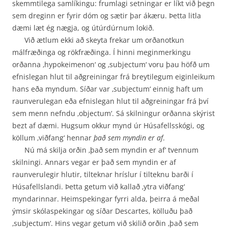
skemmtilega samlíkingu: frumlagi setningar er líkt við þegn
sem dreginn er fyrir dóm og sætir þar ákæru. Þetta litla
dæmi læt ég nægja, og útúrdúrnum lokið.
Við ætlum ekki að skeyta frekar um orðanotkun
málfræðinga og rökfræðinga. Í hinni meginmerkingu
orðanna ‚hypokeimenon‘ og ‚subjectum‘ voru þau höfð um
efnislegan hlut til aðgreiningar frá breytilegum eiginleikum
hans eða myndum. Síðar var ‚subjectum‘ einnig haft um
raunverulegan eða efnislegan hlut til aðgreiningar frá því
sem menn nefndu ‚objectum‘. Sá skilningur orðanna skýrist
bezt af dæmi. Hugsum okkur mynd úr Húsafellsskógi, og
köllum ‚viðfang‘ hennar
það sem myndin er af
.
Nú má skilja orðin ‚það sem myndin er af‘ tvennum
skilningi. Annars vegar er það sem myndin er af
raunverulegir hlutir, tilteknar hríslur í tilteknu barði í
Húsafellslandi. Þetta getum við kallað ‚ytra viðfang‘
myndarinnar. Heimspekingar fyrri alda, þeirra á meðal
ýmsir skólaspekingar og síðar Descartes, kölluðu það
‚subjectum‘. Hins vegar getum við skilið orðin ‚það sem