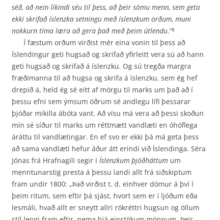
séð, að nein líkindi séu til þess, að þeir sömu menn, sem geta
ekki skrifað íslenzka setningu með íslenzkum orðum, muni
nokkurn tíma læra að gera það með þeim útlendu
.“
8
Í fæstum orðum virðist mér eina vonin til þess að
Íslendingur geti hugsað og skrifað yfirleitt vera sú að hann
geti hugsað og skrifað á íslenzku. Og sú tregða margra
fræðimanna til að hugsa og skrifa á íslenzku, sem ég hef
drepið á, held ég sé eitt af mörgu til marks um það að í
þessu efni sem ýmsum öðrum sé andlegu lífi þessarar
þjóðar mikilla ábóta vant. Að vísu má vera að þessi skoðun
mín sé síður til marks um réttmætt vandlæti en óhóflega
áráttu til vandlætingar. En ef svo er ekki þá má geta þess
að sama vandlæti hefur áður átt erindi við Íslendinga. Séra
Jónas frá Hrafnagili segir í
Íslenzkum þjóðháttum
um
menntunarstig presta á þessu landi allt frá sið­skiptum
fram undir 1800: „Það virðist t. d. einhver dómur á því í
þeim ritum, sem eftir þá sjást, hvort sem er í ljóðum eða
lesmáli, hvað allt er sneytt allri rökréttri hugsun og öllum
stíl lengi fram eftir, nema hjá einstökum mönnum. Þeir