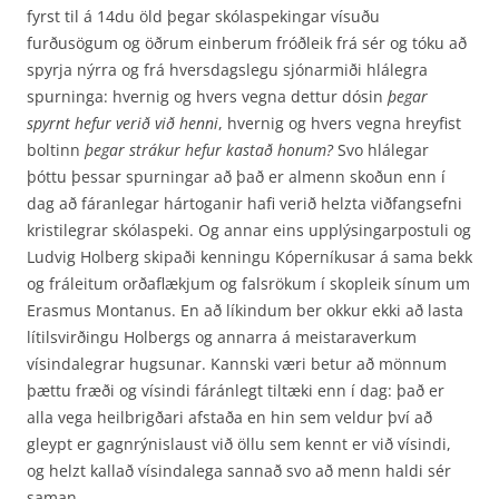
fyrst til á 14du öld þegar skóla­spekingar vísuðu
furðusögum og öðrum einberum fróðleik frá sér og tóku að
spyrja nýrra og frá hversdagslegu sjónarmiði hlálegra
spurninga: hvernig og hvers vegna dettur dósin
þegar
spyrnt hefur verið við henni
, hvernig og hvers vegna hreyfist
boltinn
þegar strákur hefur kastað honum?
Svo hlálegar
þóttu þessar spurningar að það er almenn skoðun enn í
dag að fáranlegar hár­toganir hafi verið helzta viðfangsefni
kristilegrar skólaspeki. Og annar eins upplýsingarpostuli og
Ludvig Holberg skipaði kenningu Kóperníkusar á sama bekk
og fráleitum orðaflækjum og fals­rökum í skopleik sínum um
Erasmus Montanus. En að líkindum ber okkur ekki að lasta
lítils­virðingu Holbergs og annarra á meistaraverkum
vísindalegrar hugsunar. Kannski væri betur að mönnum
þættu fræði og vísindi fáránlegt tiltæki enn í dag: það er
alla vega heilbrigðari afstaða en hin sem veldur því að
gleypt er gagnrýnislaust við öllu sem kennt er við vísindi,
og helzt kallað vísindalega sannað svo að menn haldi sér
saman.