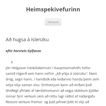
Hoppa
yfir
Heimspekivefurinn
í
efni
Valmynd
Að hugsa á íslenzku
eftir Þorstein Gylfason
I
Jón Helgason háskólakennari í Kaupmannahöfn hefur
samið ritgerð sem hann nefnir „Að yrkja á íslenzku“: fáein
drög, segir hann, í handbók eða leiðarvísi handa þeim sem
setja vilja saman vísu. Einhverjum kann að virðast það
óhóflegt yfirlæti af lærdómsmanni að segja skáldum þjóðar
sinnar fyrir verkum sem að réttu lagi ráðist af náðargáfu
flestum verkum fremur, og það jafnvel þótt til vilji að