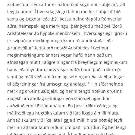
‚subjectum‘ sem aftur er nafnorð af sögninni ‚subjecio‘, ‚að
leggja undir‘. Í hversdagslegri latínu merkir ‚subjecti‘ hið
sama og ‚þegnar‘ eða ‚þý‘. Þessu nafnorði gáfu Rómverjar
aðra, heimspekilega merkingu: þeir þýddu með því íðorð
Aristótelesar ‚to hypokeimenon‘ sem í hversdagslegri grísku
er svipaðrar merkingar og okkar orð ‚undirstaða‘ eða
‚grundvöllur‘. Þetta orð notaði Aristóteles í tveimur
meginmerkingum: annars vegar hafði hann það um
efnislegan hlut til aðgreiningar frá breytilegum eiginleikum
hans eða myndum, hins vegar hafði hann það í rökfræði
sinni og málfræði um frumlag setningar eða stað­hæfingar
til aðgreiningar frá umsögn og andlagi.
Hin síðarnefnda
13
merking orðsins ‚súbjekt‘, og henni tengd notkun orðsins
‚objekt‘ um andlag setningar eða staðhæfingar, lifir
auðvitað enn í Evrópumálum. En þessi rökfræðilegu og
málfræðilegu hugtök skulum við láta liggja á milli hluta.
Annað skulum við líka láta liggja á milli hluta þótt ég leyfi
mér nú að fara fáum orðum um það í útúrdúr. Ég hef lengi
talið mér trú um að hugsandi Íslendingum þætti það