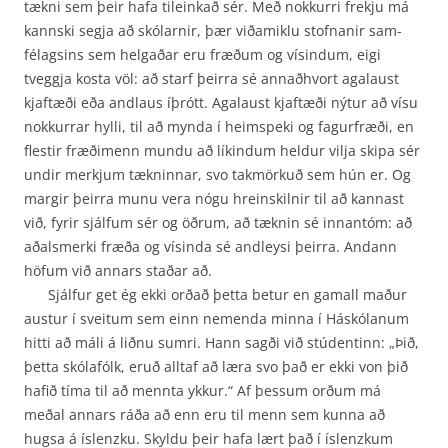
tækni sem þeir hafa tileinkað sér. Með nokkurri frekju má
kannski segja að skólarnir, þær viðamiklu stofnanir sam­
félagsins sem helgaðar eru fræðum og vísindum, eigi
tveggja kosta völ: að starf þeirra sé annað­hvort agalaust
kjaftæði eða andlaus íþrótt. Agalaust kjaftæði nýtur að vísu
nokkurrar hylli, til að mynda í heimspeki og fagurfræði, en
flestir fræðimenn mundu að líkindum heldur vilja skipa sér
undir merkjum tækninnar, svo takmörkuð sem hún er. Og
margir þeirra munu vera nógu hrein­skilnir til að kannast
við, fyrir sjálfum sér og öðrum, að tæknin sé innantóm: að
aðalsmerki fræða og vísinda sé andleysi þeirra. Andann
höfum við annars staðar að.
Sjálfur get ég ekki orðað þetta betur en gamall maður
austur í sveitum sem einn nemenda minna í Háskólanum
hitti að máli á liðnu sumri. Hann sagði við stúdentinn: „Þið,
þetta skólafólk, eruð alltaf að læra svo það er ekki von þið
hafið tíma til að mennta ykkur.“ Af þessum orðum má
meðal annars ráða að enn eru til menn sem kunna að
hugsa á íslenzku. Skyldu þeir hafa lært það í íslenzkum