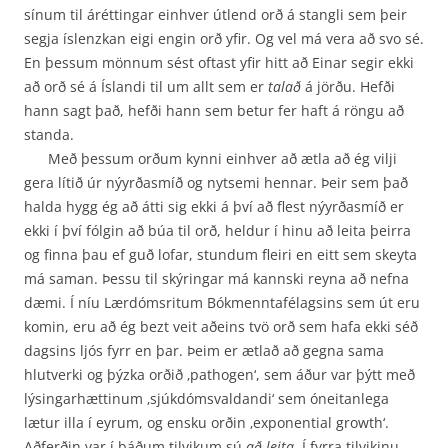
sínum til áréttingar einhver útlend orð á stangli sem þeir
segja íslenzkan eigi engin orð yfir. Og vel má vera að svo sé.
En þessum mönnum sést oftast yfir hitt að Einar segir ekki
að orð sé á Íslandi til um allt sem er
talað
á jörðu. Hefði
hann sagt það, hefði hann sem betur fer haft á röngu að
standa.
Með þessum orðum kynni einhver að ætla að ég vilji
gera lítið úr nýyrðasmíð og nytsemi hennar. Þeir sem það
halda hygg ég að átti sig ekki á því að flest nýyrðasmíð er
ekki í því fólgin að búa til orð, heldur í hinu að leita þeirra
og finna þau ef guð lofar, stundum fleiri en eitt sem skeyta
má saman. Þessu til skýringar má kannski reyna að nefna
dæmi. Í níu Lærdómsritum Bók­menntafélagsins sem út eru
komin, eru að ég bezt veit aðeins tvö orð sem hafa ekki séð
dagsins ljós fyrr en þar. Þeim er ætlað að gegna sama
hlutverki og þýzka orðið ‚pathogen‘, sem áður var þýtt með
lýsingarhættinum ‚sjúkdómsvaldandi‘ sem óneitanlega
lætur illa í eyrum, og ensku orðin ‚exponential growth‘.
Aðferðin var í báðum tilvikum sú
að leita
. Í fyrra tilvikinu