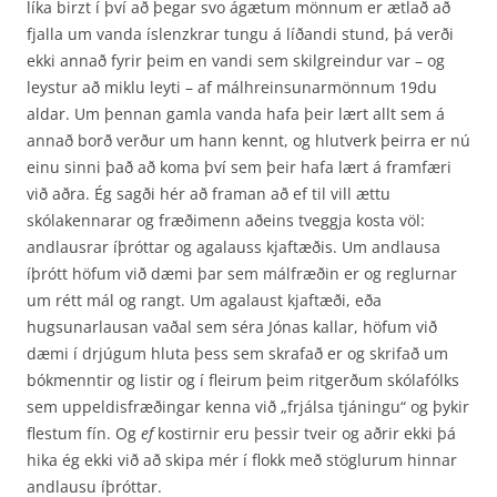
líka birzt í því að þegar svo ágætum mönnum er ætlað að
fjalla um vanda íslenzkrar tungu á líðandi stund, þá verði
ekki annað fyrir þeim en vandi sem skilgreindur var – og
leystur að miklu leyti – af málhreinsunarmönnum 19du
aldar. Um þennan gamla vanda hafa þeir lært allt sem á
annað borð verður um hann kennt, og hlutverk þeirra er nú
einu sinni það að koma því sem þeir hafa lært á framfæri
við aðra. Ég sagði hér að framan að ef til vill ættu
skólakennarar og fræðimenn aðeins tveggja kosta völ:
andlausrar íþróttar og agalauss kjaftæðis. Um andlausa
íþrótt höfum við dæmi þar sem málfræðin er og reglurnar
um rétt mál og rangt. Um agalaust kjaftæði, eða
hugsunarlausan vaðal sem séra Jónas kallar, höfum við
dæmi í drjúgum hluta þess sem skrafað er og skrifað um
bókmenntir og listir og í fleirum þeim ritgerðum skólafólks
sem uppeldisfræðingar kenna við „frjálsa tjáningu“ og þykir
flestum fín. Og
ef
kostirnir eru þessir tveir og aðrir ekki þá
hika ég ekki við að skipa mér í flokk með stöglurum hinnar
andlausu íþróttar.