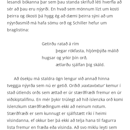
lesandi bókanna þar sem þau standa skrifuð léti hverfla að
sér að þau eru nýyrði. En hvað sem mönnum lízt um kosti
þeirra og ókosti þá hygg ég að dæmi þeirra sýni að um
nýyrðasmíð má hafa sömu orð og Schiller hefur um
braglistina:
Getirðu ratað á rím
þegar rökfasta, hljómþýða málið
hugsar og yrkir þín orð,
ætlarðu sjálfan þig skáld.
Að ósekju má staldra ögn lengur við annað hinna
tveggja nýyrða sem nú er getið. Orðið ‚vaxtavöxtur‘ kemur í
stað útlends orðs sem ættað er úr stærðfræði fremur en úr
viðskiptalífinu. En mér þykir trúlegt að hið íslenzka orð komi
íslenzkum stærðfræðingum ekki að neinum notum.
Stærðfræði er sem kunnugt er sjálfstætt ríki í heimi
vísindanna, ef okkur ber þá ekki að telja hana til fagurra
lista fremur en fræða eða vísinda. Að svo miklu leyti sem