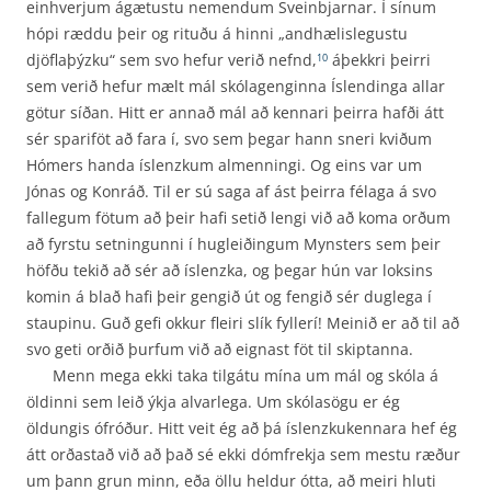
einhverjum ágætustu nemendum Sveinbjarnar. Í sínum
hópi ræddu þeir og rituðu á hinni „andhælislegustu
djöflaþýzku“ sem svo hefur verið nefnd,
áþekkri þeirri
10
sem verið hefur mælt mál skólagenginna Íslendinga allar
götur síðan. Hitt er annað mál að kennari þeirra hafði átt
sér spariföt að fara í, svo sem þegar hann sneri kviðum
Hómers handa íslenzkum almenningi. Og eins var um
Jónas og Konráð. Til er sú saga af ást þeirra félaga á svo
fallegum fötum að þeir hafi setið lengi við að koma orðum
að fyrstu setningunni í hugleiðingum Mynsters sem þeir
höfðu tekið að sér að íslenzka, og þegar hún var loksins
komin á blað hafi þeir gengið út og fengið sér duglega í
staupinu. Guð gefi okkur fleiri slík fyllerí! Meinið er að til að
svo geti orðið þurfum við að eignast föt til skiptanna.
Menn mega ekki taka tilgátu mína um mál og skóla á
öldinni sem leið ýkja alvarlega. Um skólasögu er ég
öldungis ófróður. Hitt veit ég að þá íslenzkukennara hef ég
átt orðastað við að það sé ekki dómfrekja sem mestu ræður
um þann grun minn, eða öllu heldur ótta, að meiri hluti