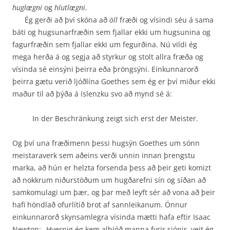
huglægni
og
hlutlægni
.
Ég gerði að því skóna að
öll
fræði og vísindi séu á sama
báti og hugsunarfræðin sem fjallar ekki um hugsunina og
fagurfræðin sem fjallar ekki um fegurðina. Nú vildi ég
mega herða á og segja að styrkur og stolt allra fræða og
vísinda sé einsýni þeirra eða þröngsýni. Einkunnarorð
þeirra gætu verið ljóðlína Goethes sem ég er því miður ekki
maður til að þýða á íslenzku svo að mynd sé á:
In der Beschränkung zeigt sich erst der Meister.
Og því una fræðimenn þessi hugsýn Goethes um sönn
meistaraverk sem aðeins verði unnin innan þrengstu
marka, að hún er helzta forsenda þess að þeir geti komizt
að nokkrum niður­stöðum um hugðarefni sín og síðan að
samkomulagi um þær, og þar með leyft sér að vona að þeir
hafi höndlað ofurlítið brot af sannleikanum. Önnur
einkunnarorð skynsamlegra vísinda mætti hafa eftir Isaac
Newton: „Hvernig ég kem alþjóð manna fyrir sjónir, veit ég