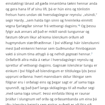
einstaklingi lánast að gæða innantóma tækni hennar anda
og gera hana líf af sínu lífi, þá er hún eins og tónlistin
frelsun hans undan oki hversdagslegrar reynslu: „vísindi,“
segir Hardy, „sem halda tign sinni og hreinleika einmitt
vegna fjarlægðar sinnar frá vettvangi dagsins.“
Og þessu
6
fylgir auk annars að það er mikill vandi tungunnar og
fæstum öðrum líkur að koma íslenzkum orðum að
hugmyndum stærð­fræðinnar. Í því viðfangi háir íslenzkunni
mest það einkenni hennar sem Guðmundur Finnboga­son
vakti á sínum tíma athygli á og nefndi
gagnsæi
hennar.
7
Orðaforði allra mála á rætur í hvers­dagslegri reynslu og
sprettur af vettvangi dagsins. Gagnsæi íslenzkrar tungu er
einkum í því fólgið að Íslendingum er tiltölulega ljós þessi
uppruni orðanna: hvert mannsbarn skilur líkingar sem
fólgnar eru í orðalagi eins og þegar sagt er ‚af sama toga
spunnið‘, og það þarf langa skólagöngu til að maður segi
‚með sama toga smurt‘. Þessi einfalda líking er raunar
þráður í slungnum vef orða og orðasambanda um eina þá
iðju íslenzkra heimila sem einkar auðvelt er að líkja við