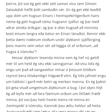
þeirra, þó svo ég geti ekki sett saman vísu sem Símoni
Dalaskáldi hefði þótt samboðin sér. En ég get ekki kveðið
upp dóm um hugsun Einars í heim­spekiritgerðum hans
nema ég geti hugsað sömu hugsanir sjálfur og þar með
aðrar ámóta örðugar, og þar á ofan hugsað að minnsta
kosti einum lengra eða betur en Einari lánaðist. Rennir ekki
þetta dæmi nokkrum stoðum undir ályktanir sjálfbirging
þess manns sem setur sér að leggja út af orðunum „að
hugsa á íslenzku“?
Þessar ályktanir lesenda minna sem ég hef nú getið
mér til um held ég séu ekki sanngjarnar. Að vísu lofa ég
engu um það að vangaveltur mínar á þessum blöðum
reynist bera tiltakanlegri hógværð vitni. Ég lofa jafnvel engu
um háttvísi í garð mér betri og merkari manna. En ég þykist
þó geta vísað umgetnum ályktunum á bug. Í því skyni hlýt
ég að leyfa mér að fara fáeinum orðum um lítillæti fræði
minna, þó svo þau heiti hvorki meira né minna en
‚heimspeki‘ á íslenzku. Kannski þau ættu heldur að heita
‚hugsunarfræði‘ sem lætur alla vega minna yfir sér en