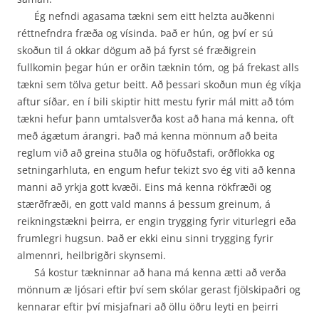
Ég nefndi agasama tækni sem eitt helzta auðkenni
réttnefndra fræða og vísinda. Það er hún, og því er sú
skoðun til á okkar dögum að þá fyrst sé fræðigrein
fullkomin þegar hún er orðin tæknin tóm, og þá frekast alls
tækni sem tölva getur beitt. Að þessari skoðun mun ég víkja
aftur síðar, en í bili skiptir hitt mestu fyrir mál mitt að tóm
tækni hefur þann umtalsverða kost að hana má kenna, oft
með ágætum árangri. Það má kenna mönnum að beita
reglum við að greina stuðla og höfuðstafi, orðflokka og
setningarhluta, en engum hefur tekizt svo ég viti að kenna
manni að yrkja gott kvæði. Eins má kenna rökfræði og
stærðfræði, en gott vald manns á þessum greinum, á
reikningstækni þeirra, er engin trygging fyrir viturlegri eða
frumlegri hugsun. Það er ekki einu sinni trygging fyrir
almennri, heilbrigðri skynsemi.
Sá kostur tækninnar að hana má kenna ætti að verða
mönnum æ ljósari eftir því sem skólar gerast fjölskipaðri og
kennarar eftir því misjafnari að öllu öðru leyti en þeirri