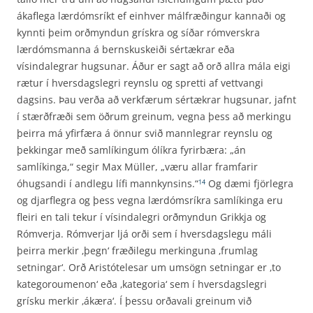
ákaflega lærdómsríkt ef einhver málfræðingur kannaði og
kynnti þeim orðmyndun grískra og síðar rómverskra
lærdóms­manna á bernskuskeiði sértækrar eða
vísindalegrar hugsunar. Áður er sagt að orð allra mála eigi
rætur í hversdagslegri reynslu og spretti af vettvangi
dagsins. Þau verða að verkfærum sértækrar hugsunar, jafnt
í stærðfræði sem öðrum greinum, vegna þess að merkingu
þeirra má yfirfæra á önnur svið mannlegrar reynslu og
þekkingar með samlíkingum ólíkra fyrirbæra: „án
samlíkinga,“ segir Max Müller, „væru allar framfarir
óhugsandi í andlegu lífi mannkynsins.“
Og dæmi fjörlegra
14
og djarflegra og þess vegna lærdómsríkra samlíkinga eru
fleiri en tali tekur í vísindalegri orðmyndun Grikkja og
Rómverja. Rómverjar ljá orði sem í hversdagslegu máli
þeirra merkir ‚þegn‘ fræðilegu merkinguna ‚frumlag
setningar‘. Orð Aristótelesar um umsögn setningar er ‚to
kategoroumenon‘ eða ‚kategoria‘ sem í hversdagslegri
grísku merkir ‚ákæra‘. Í þessu orða­vali greinum við