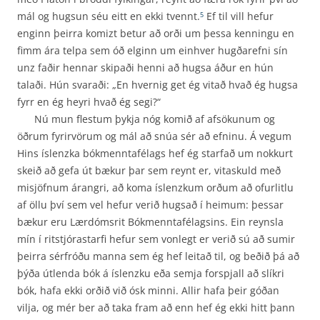
mál og hugsun séu eitt en ekki tvennt.
Ef til vill hefur
5
enginn þeirra komizt betur að orði um þessa kenningu en
fimm ára telpa sem óð elginn um einhver hugðarefni sín
unz faðir hennar skipaði henni að hugsa áður en hún
talaði. Hún svaraði: „En hvernig get ég vitað hvað ég hugsa
fyrr en ég heyri hvað ég segi?“
Nú mun flestum þykja nóg komið af afsökunum og
öðrum fyrirvörum og mál að snúa sér að efninu. Á vegum
Hins íslenzka bókmenntafélags hef ég starfað um nokkurt
skeið að gefa út bækur þar sem reynt er, vitaskuld með
misjöfnum árangri, að koma íslenzkum orðum að ofurlitlu
af öllu því sem vel hefur verið hugsað í heimum: þessar
bækur eru Lærdómsrit Bókmennta­félagsins. Ein reynsla
mín í ritstjórastarfi hefur sem vonlegt er verið sú að sumir
þeirra sérfróðu manna sem ég hef leitað til, og beðið þá að
þýða útlenda bók á íslenzku eða semja forspjall að slíkri
bók, hafa ekki orðið við ósk minni. Allir hafa þeir góðan
vilja, og mér ber að taka fram að enn hef ég ekki hitt þann