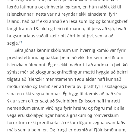
lærðu latínuna og einhverja logicam, en hún náði ekki til
íslenzkunnar. Þetta var nú reyndar ekki einsdæmi fyrir
Ísland. Það þarf ekki annað en lesa sum lög og konungsbréf
langt fram á 18. öld og fleiri rit manna, til þess að sjá, hvað
hugsunarlaus vaðall kæfir oft áhrifin af því, sem á að
segja.“
9
Séra Jónas kennir skólunum um hvernig komið var fyrir
prestastéttinni, og þakkar þeim að ekki fór sem horfði um
íslenzka málmennt. Ég er ekki maður til að andmæla því. Þó
sýnist mér að glöggur sagnfræðingur mætti hyggja að þeirri
tilgátu að íslenzkir menntamenn 19du aldar hafi kunnað
móðurmálið og tamið sér að beita því þrátt fyrir skólagöngu
sína en ekki vegna hennar. Ég hygg til dæmis að það séu
ýkjur sem oft er sagt að Sveinbjörn Egilsson hafi innrætt
nemendum sínum virðingu fyrir hreinu og fögru máli: alla
vega eru skólaþýðingar hans á grískum og rómverskum
fornritum ekki prenthæfar á okkar dögum vegna óvandaðs
máls sem á þeim er. Og frægt er dæmið af Fjölnismönnum,