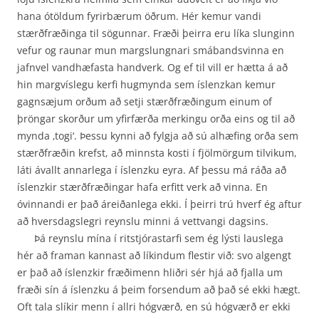
hana ótöldum fyrirbærum öðrum. Hér kemur vandi
stærðfræðinga til sögunnar. Fræði þeirra eru líka slunginn
vefur og raunar mun margslungnari smábandsvinna en
jafnvel vand­hæfasta handverk. Og ef til vill er hætta á að
hin margvíslegu kerfi hugmynda sem íslenzkan kemur
gagnsæjum orðum að setji stærðfræðingum einum of
þröngar skorður um yfirfærða merkingu orða eins og til að
mynda ‚togi‘. Þessu kynni að fylgja að sú alhæfing orða sem
stærðfræðin krefst, að minnsta kosti í fjölmörgum tilvikum,
láti ávallt annarlega í íslenzku eyra. Af þessu má ráða að
íslenzkir stærðfræðingar hafa erfitt verk að vinna. En
óvinnandi er það áreiðan­lega ekki. Í þeirri trú hverf ég aftur
að hversdagslegri reynslu minni á vettvangi dagsins.
Þá reynslu mína í ritstjórastarfi sem ég lýsti lauslega
hér að framan kannast að líkindum flestir við: svo algengt
er það að íslenzkir fræðimenn hliðri sér hjá að fjalla um
fræði sín á íslenzku á þeim forsendum að það sé ekki hægt.
Oft tala slíkir menn í allri hógværð, en sú hógværð er ekki