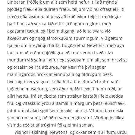
Einberan fróðleik um allt sem heiti hefur, til að mynda
þjóðleg fræði eða dulræn fræði, teljum við nú oftast ekki til
fræða eða vísinda: til þess að fróðleikur teljist fræðilegur
þarf hans að vera aflað eftir ströngum reglum, með
agasamri tækni, og í þeim tilgangi að leita svara við
ákveðnum og mjög afmörkuðum spurningum. Við gætum
fjallað um hreyfingu hluta, hugðarefna Newtons, með aga­
lausum aðferðum þjóðlegra eða dulrænna fræða. Þá
mundum við safna í gífurlegt sögusafn um allt sem hreyfist
og orsakir þeirra atburða. Þar væri frá því sagt er
málningardós hrökk af vinnu­palli og tildrögum þess,
hvernig hvers vegna skriða féll á bæ eftir að hrafn hafði
laðað heima­sætuna, sem áður hafði fleygt í hann roði, úr
allri hættu, frá snjóbolta sem strákur kastaði í feld­klædda
frú. Og vitaskuld yrðu álitamálin mörg um þessi eðlisfræði,
jafnt um atvikin sjálf sem or­sakir þeirra. Vitnum bæri ekki
saman um sumt, að öðru væru engin vitni. Virðing þvílíkra
vísinda réðist af trúgirni fólks einni saman.
Vísindi í skilningi Newtons, og okkar sem nú lifum, urðu