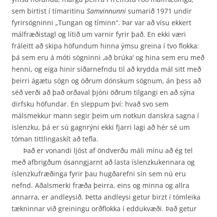
sem birtist í tímaritinu
Samvinnunni
sumarið 1971 undir
fyrirsögninni „Tungan og tíminn“. Þar var að vísu ekkert
mál­fræðistagl og lítið um varnir fyrir það. En ekki væri
fráleitt að skipa höfundum hinna ýmsu greina í tvo flokka:
þá sem eru á móti sögninni ‚að brúka‘ og hina sem eru með
henni, og eiga hinir síðarnefndu til að krydda mál sitt með
þeirri ágætu sögn og öðrum dönskum sögnum, án þess að
séð verði að það orðaval þjóni öðrum tilgangi en að sýna
dirfsku höfundar. En sleppum því: hvað svo sem
málsmekkur mann segir þeim um notkun danskra sagna í
íslenzku, þá er sú gagnrýni ekki fjarri lagi að hér sé um
tóman tittlingaskít að tefla.
Það er vonandi ljóst af öndverðu máli mínu að ég tel
með afbrigðum ósanngjarnt að lasta íslenzkukennara og
íslenzkufræðinga fyrir þau hugðarefni sín sem nú eru
nefnd. Aðalsmerki fræða þeirra, eins og minna og allra
annarra, er andleysið. Þetta andleysi getur birzt í tómleika
tækninnar við greiningu orðflokka í eddukvæði. Það getur