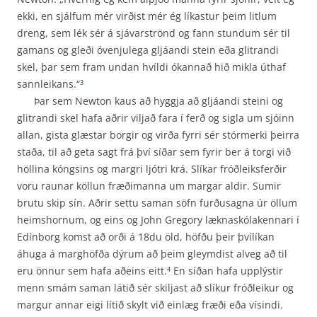
ekki, en sjálfum mér virðist mér ég líkastur þeim litlum
dreng, sem lék sér á sjávarströnd og fann stundum sér til
gamans og gleði óvenjulega gljáandi stein eða glitrandi
skel, þar sem fram undan hvíldi ókannað hið mikla úthaf
sannleikans.“
3
Þar sem Newton kaus að hyggja að gljáandi steini og
glitrandi skel hafa aðrir viljað fara í ferð og sigla um sjóinn
allan, gista glæstar borgir og virða fyrri sér stórmerki þeirra
staða, til að geta sagt frá því síðar sem fyrir ber á torgi við
höllina kóngsins og margri ljótri krá. Slíkar fróðleiksferðir
voru raunar köllun fræðimanna um margar aldir. Sumir
brutu skip sín. Aðrir settu saman söfn furðusagna úr öllum
heimshornum, og eins og John Gregory læknaskólakennari í
Edínborg komst að orði á 18du öld, höfðu þeir þvílíkan
áhuga á marghöfða dýrum að þeim gleymdist alveg að til
eru önnur sem hafa aðeins eitt.
En síðan hafa upplýstir
4
menn smám saman látið sér skiljast að slíkur fróðleikur og
margur annar eigi lítið skylt við einlæg fræði eða vísindi.