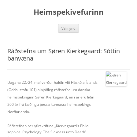
Hoppa
yfir
Heimspekivefurinn
í
efni
Valmynd
Ráðstefna um Søren Kierkegaard: Sóttin
banvæna
Dagana 22.-24. maí verður haldin við Háskóla Íslands
(Odda, stofu 101) alþjóðleg ráðstefna um danska
heim­spekinginn Søren Kierkegaard, en í ár eru liðin
200 ár frá fæðingu þessa kunnasta heimspekings
Norður­landa.
Ráðstefnan ber yfirskriftina „Kierkegaard’s Philo­
sophical Psychology: The Sickness unto Death“.