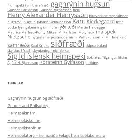
gagnrýnin hugsun
frumspeki
fyrirbærafræði
Gunnar Harðarson
Gunnar Ragnarsson
heili
Henry Alexander Henrysson
hlutverk heimspekinnar
Kant
Kierkegaard
hugfræði
hugsun
Jóhann Sæmundsson
listir
lýðræði
Locke
lýsingakenning um nöfn
Martin Heidegger
málspeki
Maurice Merleau-Ponty
Mikael M. Karlsson
Molyneux
Nietzsche
nytjastefna
postmódernismi
Páll Skúlason
R. M. Hare
Reid
siðfræði
samræða
Saul Kripke
skiptaréttlæti
skyldusiðfræði
skynjanlegir eiginleikar
Sígild íslensk heimspeki
Sókrates
Tilgangur lífsins
Þorsteinn Gylfason
Ágúst H. Bjarnason
þekking
TENGLAR
Gagnrýnin hugsun og siðfræði
Gender and Philsophy
Heimspekinám
Heimspekiskólinn
Heimspekistofnun
Heimspekitorg – heimasíða Félags heimspekikennara