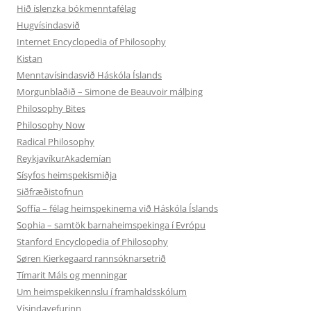
Hið íslenzka bókmenntafélag
Hugvísindasvið
Internet Encyclopedia of Philosophy
Kistan
Menntavísindasvið Háskóla Íslands
Morgunblaðið – Simone de Beauvoir málþing
Philosophy Bites
Philosophy Now
Radical Philosophy
ReykjavíkurAkademían
Sísyfos heimspekismiðja
Siðfræðistofnun
Soffía – félag heimspekinema við Háskóla Íslands
Sophia – samtök barnaheimspekinga í Evrópu
Stanford Encyclopedia of Philosophy
Søren Kierkegaard rannsóknarsetrið
Tímarit Máls og menningar
Um heimspekikennslu í framhaldsskólum
Vísindavefurinn