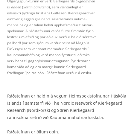
Útgangspunkturinn er verk Kierkegaards
Sygdommen
til døden
(
Sóttin banvæna
), sem væntanlegt er í
íslenskri þýðingu Kristians Guttesen. Kierkegaard var
einhver gleggsti greinandi sálarástands nútíma­
mannsins og er talinn helsti upphafsmaður tilvistar­
spekinnar. Á ráðstefnunni verða fluttir fimmtán fyrir­
lestrar um efnið og þar að auki verður haldið sérstakt
pallborð þar sem sjónum verður beint að Magnúsi
Eiríkssyni sem var samtímamaður Kierkegaards í
Kaupmannahöfn og varð manna fyrstur til að taka
verk hans til gagnrýninnar athugunar. Fyrirlesarar
koma víða að og eru margir kunnir Kierkegaard-
fræðingar í þeirra hópi. Ráðstefnan verður á ensku.
Ráðstefnan er haldin á vegum Heimspekistofnunar Háskóla
Íslands í samstarfi við The Nordic Network of Kierkegaard
Research (NordForsk) og Søren Kierkegaard
rannsóknarsetrið við Kaupmannahafnarháskóla.
Ráðstefnan er öllum opin.