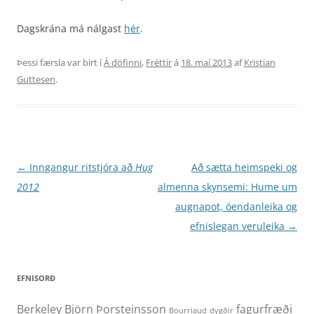
Dagskrána má nálgast
hér
.
Þessi færsla var birt í
Á döfinni
,
Fréttir
á
18. maí 2013
af
Kristian
Guttesen
.
Leiðarkerfi
←
Inngangur ritstjóra að
Hug
Að sætta heimspeki og
færslna
2012
almenna skynsemi: Hume um
augnapot, óendanleika og
efnislegan veruleika
→
EFNISORÐ
Berkeley
Björn Þorsteinsson
fagurfræði
Bourriaud
dygðir