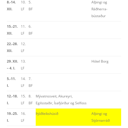
8.-14.
10.
5.
Alþingi og
XII.
LF
BF
Ráðherra­
bústaður
15.-21.
11.
6.
XII.
LF
BF
22.-28.
12.
XII.
LF
29. XII.
13.
Hótel Borg
– 4. I.
LF
5.-11.
14.
7.
I.
LF
BF
12.-18.
15.
8.
Mývatnssveit, Akureyri,
I.
LF
BF
Egilsstaðir, Ísafjörður og Selfoss
19.-25.
16.
Þjóðleikshúsið
Alþingi og
I.
LF
Stjórnarráð