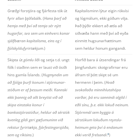
Græðgi
forstjóra og fjárfesta tók út
Kapítalisminn lýtur eigin rökvísi
fyrir allan þjófa­bálk. (
Hana þarf að
og lög­málum, ekki góðum vilja.
hemja með því að temja sér nýtt
Það þýðir ekkert að ætla að
hugarfar, svo sem um einhvers konar
siðvæða hann með því að eyða
sjálf­bæran kapítalisma, eins og í
einmitt hugsunarhættinum
fjölskyldu­fyrirtækjum
.)
sem heldur honum gangandi.
Skipta út
gömlu liði
og setja t.d. ungt
Horfið bara á útsendingar frá
fólk í staðinn sem er laust við ósiði
þingfundum: skotgrafirnar eru
hins gamla Íslands. (
Hug­myndin um
áfram til þótt skipt sé um
að fjölga þurfi konum í stjórnunar­
hermenn í þeim. (
Hvað
stöðum er af þessum meiði. Kannski
svokallaða minni­hlutahópa
ekki þannig að allt breytist við að
varðar, þá eru sannindi algild í
skipa einstaka konur í
eðli sínu, þ.e. ekki lokuð neinum.
bankastjórastöður, heldur að sérstök
Stjórnmál sem byggja á
kvenleg gildi geri gæfumuninn við
sérstökum lokuðum reynslu­
rekstur fyrirtækja, fjár­festingarsjóða,
heimum geta því á endanum
sem og ríkisins
.)
ekki verið frelsandi
.
)
8