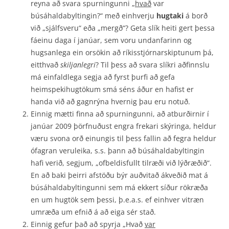
reyna að svara spurningunni „
hvað
var
búsáhaldabyltingin?“ með einhverju
hugtaki
á borð
við „sjálfsveru“ eða „mergð“? Geta slík heiti gert þessa
fáeinu daga í janúar, sem voru undanfarinn og
hugsanlega ein or­sökin að ríkisstjórnarskiptunum þá,
eitthvað
skiljanlegri
? Til þess að svara slíkri að­finnslu
má einfaldlega segja að fyrst þurfi að gefa
heimspekihugtökum smá séns áður en hafist er
handa við að gagnrýna hvernig þau eru notuð.
Einnig mætti finna að spurningunni, að atburðirnir í
janúar 2009 þörfnuðust engra frekari skýringa, heldur
væru svona orð einungis til þess fallin að fegra heldur
ófagran veru­leika, s.s. þann að búsáhaldabyltingin
hafi verið, segjum, „ofbeldisfullt tilræði við lýð­ræðið“.
En að baki þeirri afstöðu býr auðvitað ákveðið mat á
búsáhaldabyltingunni sem má ekkert síður rökræða
en um hugtök sem þessi, þ.e.a.s. ef einhver vitræn
umræða um efnið á að eiga sér stað.
Einnig gefur það að spyrja „Hvað
var