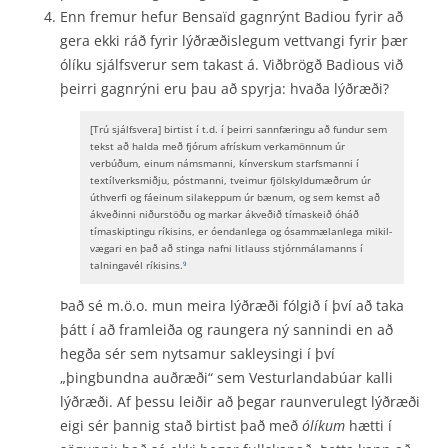
Enn fremur hefur Bensaïd gagnrýnt Badiou fyrir að
gera ekki ráð fyrir lýðræðislegum vettvangi fyrir þær
ólíku sjálfsverur sem takast á. Viðbrögð Badious við
þeirri gagnrýni eru þau að spyrja: hvaða lýðræði?
[Trú sjálfsvera] birtist í t.d. í þeirri sannfæringu að fundur sem
tekst að halda með fjórum afrískum verkamönnum úr
verbúðum, einum náms­manni, kínverskum starfsmanni í
textílverksmiðju, póstmanni, tveimur fjölskyldumæðrum úr
úthverfi og fáeinum silakeppum úr bænum, og sem kemst að
ákveðinni niðurstöðu og markar ákveðið tímaskeið óháð
tímaskiptingu ríkisins, er óendanlega og ósammælanlega mikil­
vægari en það að stinga nafni litlauss stjórnmálamanns í
talningavél ríkisins.
9
Það sé m.ö.o. mun meira lýðræði fólgið í því að taka
þátt í að framleiða og raungera ný sannindi en að
hegða sér sem nytsamur sakleysingi í því
„þingbundna auðræði“ sem Vesturlandabúar kalli
lýðræði. Af þessu leiðir að þegar raunverulegt lýðræði
eigi sér þannig stað birtist það með
ólíkum
hætti í