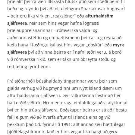
þrælalíf þeirra væri illskásta hlutskiptið sem stæði þeim til
boða og reyndu því að telja félögum Spartakusar hughvarf
– þeir eru líka virk en „reaksjóner“ eða
afturhaldsöm
sjálfsvera
. Þeir sem hins vegar hafna lögmæti
þrælauppreisnarinnar – rómverska valda- og
auðmannastéttin og embættismenn þeirra – og reyna að
kæfa hana í fæðingu kallast hins vegar „obskúr“ eða
myrk
sjálfsvera
því að vinna þeirra er í nafni æðri veru, á borð
við rómverska ríkið, sem er tákn um óbreytta stöðu og
réttlæting fyrir henni.
Frá sjónarhóli búsáhaldabyltingarinnar væru þeir sem
gjalda varhug við hugmyndinni um Nýtt Ísland dæmi um
afturhaldssama sjálfsveru. Þeir viðurkenna flestir að hér
hafi orðið víðtækt Hrun en draga einfaldlega aðra ályktun af
því en hin trúa sjálfsvera. Boðskapur þeirra er sá að í besta
falli eigum við að hverfa aftur til Íslands eins og við
þekktum það t.d. fyrir árið 1991; allt annað séu hættulegar
þjóðfélagstilraunir. Það er hins vegar líka hægt að
gera