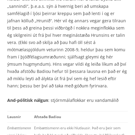
„sannindi“, þ.e.a.s. sýn á hvernig beri að umskapa
samfélagið í ljósi þeirrar kreppu sem það lenti í og er
jafnan kölluð „Hrunið“. Hér vil ég annars vegar gera tilraun
til þess að greina þessi viðbrögð í nokkra meginflokka sem
ég skilgreini út frá því hver meginástæða Hrunsins er talin
vera. (Ekki svo að skilja að þau hafi öll sést á
mótmælaspjöldum veturinn 2008-9, heldur þau sem komu
fram í þjóðfélagsumræðunni; sjálfsagt gleymi ég hér
ýmsum hugmyndum). Hins vegar vildi ég leiða líkum að því
hvaða afstöðu Badiou hefur til þessara lausna en það er ég
að miklu leyti að álykta út frá því sem ég hef lesið eftir
hann; þessu ber því að taka með góðum fyrirvara.
And-pólitísk nálgun
: stjórnmálaflokkar eru vandamálið
Lausnir
Afstaða Badiou
Embættismenn
Embættismenn eru ekki hlutlausir. Það eru þeir sem