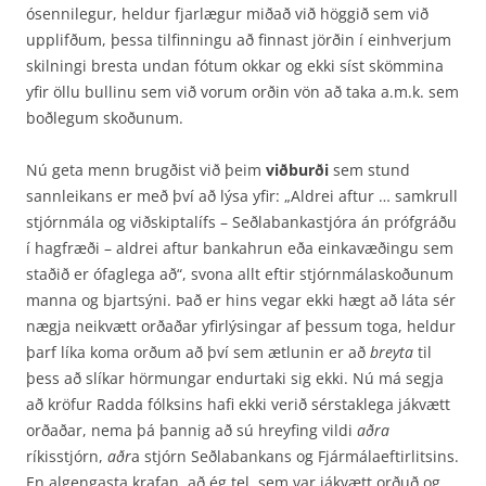
ósennilegur, heldur fjarlægur miðað við höggið sem við
upp­lifðum, þessa tilfinningu að finnast jörðin í einhverjum
skilningi bresta undan fótum okkar og ekki síst skömmina
yfir öllu bullinu sem við vorum orðin vön að taka a.m.k. sem
boðlegum skoðunum.
Nú geta menn brugðist við þeim
viðburði
sem stund
sannleikans er með því að lýsa yfir: „Aldrei aftur … samkrull
stjórnmála og viðskiptalífs – Seðlabankastjóra án prófgráðu
í hagfræði – aldrei aftur bankahrun eða einkavæðingu sem
staðið er ófaglega að“, svona allt eftir stjórnmála­skoðunum
manna og bjartsýni. Það er hins vegar ekki hægt að láta sér
nægja neikvætt orðaðar yfirlýsingar af þessum toga, heldur
þarf líka koma orðum að því sem ætlunin er að
breyta
til
þess að slíkar hörmungar endurtaki sig ekki. Nú má segja
að kröfur Radda fólksins hafi ekki verið sérstaklega jákvætt
orðaðar, nema þá þannig að sú hreyfing vildi
aðra
ríkisstjórn,
aðr
a stjórn Seðlabankans og Fjármálaeftirlitsins.
En algengasta krafan, að ég tel, sem var jákvætt orðuð og