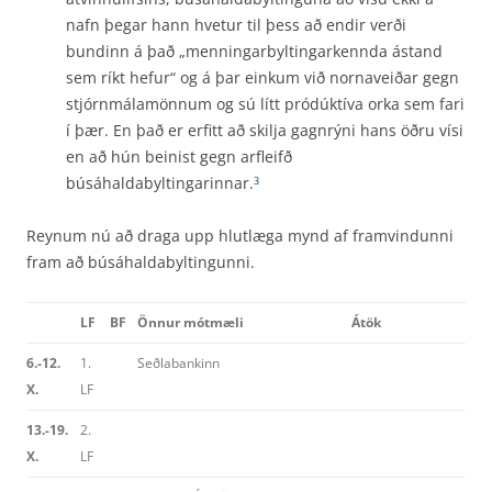
nafn þegar hann hvetur til þess að endir verði
bundinn á það „menningarbyltingarkennda ástand
sem ríkt hefur“ og á þar einkum við nornaveiðar gegn
stjórnmálamönnum og sú lítt pródúktíva orka sem fari
í þær. En það er erfitt að skilja gagnrýni hans öðru vísi
en að hún beinist gegn arfleifð
búsáhaldabyltingarinnar.
3
Reynum nú að draga upp hlutlæga mynd af framvindunni
fram að búsáhaldabyltingunni.
LF
BF
Önnur mótmæli
Átök
6.-12.
1.
Seðlabankinn
X.
LF
13.-19.
2.
X.
LF