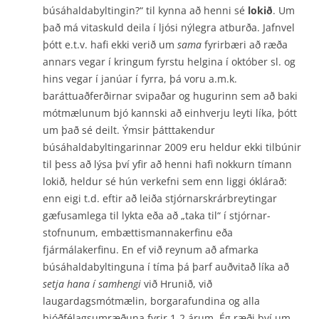
búsáhaldabyltingin?“ til kynna að henni sé
lokið
. Um
það má vitaskuld deila í ljósi nýlegra atburða. Jafnvel
þótt e.t.v. hafi ekki verið um
sama
fyrirbæri að ræða
annars vegar í kringum fyrstu helgina í október sl. og
hins vegar í janúar í fyrra, þá voru a.m.k.
baráttuaðferðirnar svipaðar og hugurinn sem að baki
mót­mælunum bjó kannski að einhverju leyti líka, þótt
um það sé deilt. Ýmsir þátttakendur
búsáhaldabyltingarinnar 2009 eru heldur ekki tilbúnir
til þess að lýsa því yfir að henni hafi nokkurn tímann
lokið, heldur sé hún verkefni sem enn liggi óklárað:
enn eigi t.d. eftir að leiða stjórnarskrárbreytingar
gæfusamlega til lykta eða að „taka til“ í stjórnar­
stofnunum, embættismannakerfinu eða
fjármálakerfinu. En ef við reynum að afmarka
búsáhaldabyltinguna í tíma þá þarf auðvitað líka að
setja hana í samhengi
við Hrunið, við
laugardagsmótmælin, borgarafundina og alla
þjóðfélagsumræðuna fyrir 1-2 árum. Ég ræði því um