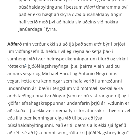
búsáhaldabyltinguna í þessum
víðari
tímaramma því
það er ekki hægt að skýra
hvað
búsáhaldabyltingin
hafi verið með því að halda sig aðeins við nokkra
janúardaga í fyrra.
Aðferð
mín verður ekki sú að tjá það sem
mér
býr í brjósti
um viðfangsefnið, heldur vil ég reyna að setja það í
samhengi við tvær heimspekikenningar um tilurð og virkni
róttækra
þjóðfélags­hreyfinga, þ.e. þeirra Alain Badiou
2
annars vegar og Michael Hardt og Antonio Negri hins
vegar. Þetta eru kenningar sem hafa verið í umræðunni
undanfarin ár, bæði í tengslum við mótmæli svokallaðra
andstæðinga hnattvæðingar (sem er nú víst rangnefni) og í
kjölfar efnahags­kreppunnar undanfarin þrjú ár. Ætlunin er
að skoða – þó ekki væri nema fyrir forvitni sakir – hversu vel
eða illa þær kenningar eiga við til þess að lýsa
búsáhaldabyltingunni. Það er til dæmis alls ekki sjálfgefið
að rétt sé að lýsa henni sem „róttækri þjóðfélagshreyfingu“.