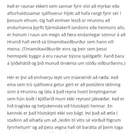
Það er raunar ekkert sem sannar fyrir víst að myrkar eða
afturhaldssamar sjálfsverur hljóti að hafa rangt fyrir sér í
þessum efnum. Og hafi einhver lesið úr Hruninu að
endurhanna þyrfti fjármálakerfi landsins eða heimsins alls,
er honum í raun um megn að færa endanlegar sönnur á að
Hrunið hafi verið sá tímamótaviðburður sem hann vill
meina. (Tímamótaviðburðir eins og þeir sem þessi
heimspeki byggir á eru raunar býsna sjaldgæfir. Farið bara
á ljóðahátíð og þið munuð örvænta um stöðu viðburðarins.)
Hér er því að einhverju leyti um
trúaratriði
að ræða. Það
eina sem trú sjálfsvera getur gert er að
postúlera
skilning
sinn á Hruninu og láta á það reyna hvort breytingarnar
sem hún boði í kjölfarið muni ekki reynast jákvæðar. Það er
hið tragíska og hetjukennda við hlutskipti hennar. En
kannski er það hlutskipti ekki svo bágt. Því það að ætla í
staðinn að alhæfa um að „leiðin til vítis sé vörðuð fögrum
fyrirheitum“ og að þess vegna hafi öll barátta af þeim toga