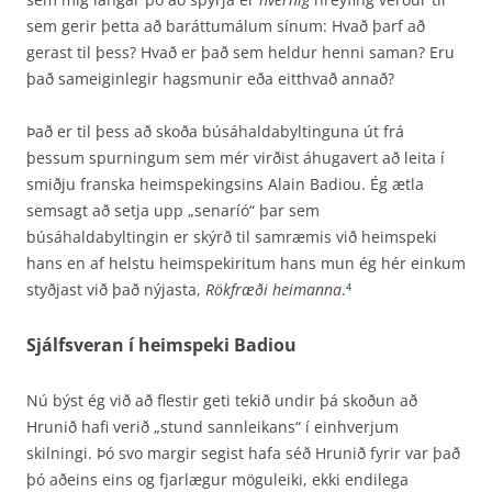
sem gerir þetta að baráttumálum sínum: Hvað þarf að
gerast til þess? Hvað er það sem heldur henni saman? Eru
það sameiginlegir hagsmunir eða eitthvað annað?
Það er til þess að skoða búsáhaldabyltinguna út frá
þessum spurningum sem mér virðist áhugavert að leita í
smiðju franska heimspekingsins Alain Badiou. Ég ætla
semsagt að setja upp „senaríó“ þar sem
búsáhaldabyltingin er skýrð til samræmis við heimspeki
hans en af helstu heimspekiritum hans mun ég hér einkum
styðjast við það nýjasta,
Rökfræði heimanna
.
4
Sjálfsveran í heimspeki Badiou
Nú býst ég við að flestir geti tekið undir þá skoðun að
Hrunið hafi verið „stund sannleikans“ í einhverjum
skilningi. Þó svo margir segist hafa séð Hrunið fyrir var það
þó aðeins eins og fjar­lægur möguleiki, ekki endilega