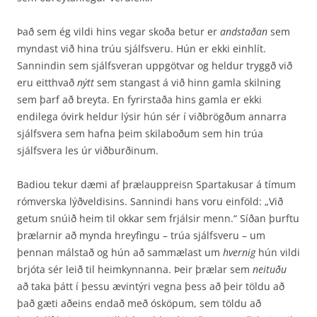
Það sem ég vildi hins vegar skoða betur er
andstaðan
sem
myndast við hina trúu sjálfsveru. Hún er ekki einhlít.
Sannindin sem sjálfsveran uppgötvar og heldur tryggð við
eru eitthvað
nýtt
sem stangast á við hinn gamla skilning
sem þarf að breyta. En fyrirstaða hins gamla er ekki
endilega óvirk heldur lýsir hún sér í viðbrögðum annarra
sjálfsvera sem hafna þeim skilaboðum sem hin trúa
sjálfsvera les úr viðburðinum.
Badiou tekur dæmi af þrælauppreisn Spartakusar á tímum
rómverska lýðveldisins. Sannindi hans voru einföld: „Við
getum snúið heim til okkar sem frjálsir menn.“ Síðan þurftu
þrælarnir að mynda hreyfingu – trúa sjálfsveru – um
þennan málstað og hún að sammælast um
hvernig
hún vildi
brjóta sér leið til heimkynnanna. Þeir þrælar sem
neituðu
að taka þátt í þessu ævintýri vegna þess að þeir töldu að
það gæti aðeins endað með ósköpum, sem töldu að