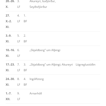
20.-26.
3.
Akureyri, Ísafjörður,
X.
LF
Seyðisfjörður
27.
4.
1.
X.-2.
LF
BF
XI.
3.-9.
5.
2.
XI.
LF
BF
10.-16.
6.
„Skjaldborg“ um Alþingi
XI.
LF
17.-23.
7.
3.
„Skjaldborg“ um Alþingi; Akureyri
Lögreglustöðin
XI.
LF
BF
24.-30.
8.
4.
Ingólfstorg
XI.
LF
BF
1.-7.
9.
Arnarhóll
XII.
LF