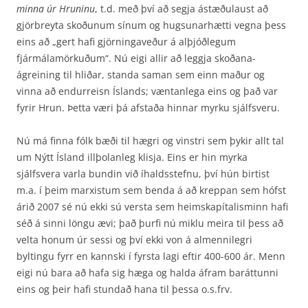
minna úr Hruninu
, t.d. með því að segja ástæðulaust að
gjörbreyta skoðunum sínum og hugsunarhætti vegna þess
eins að „gert hafi gjörningaveður á alþjóðlegum
fjármálamörkuðum“. Nú eigi allir að leggja skoðana­
ágreining til hliðar, standa saman sem einn maður og
vinna að endurreisn Íslands; væntanlega eins og það var
fyrir Hrun. Þetta væri þá afstaða hinnar myrku sjálfsveru.
Nú má finna fólk bæði til hægri og vinstri sem þykir allt tal
um Nýtt Ísland illþolanleg klisja. Eins er hin myrka
sjálfsvera varla bundin við íhaldsstefnu, því hún birtist
m.a. í þeim marxistum sem benda á að kreppan sem hófst
árið 2007 sé nú ekki sú versta sem heimskapítalisminn hafi
séð á sinni löngu ævi; það þurfi nú miklu meira til þess að
velta honum úr sessi og því ekki von á almennilegri
byltingu fyrr en kannski í fyrsta lagi eftir 400-600 ár. Menn
eigi nú bara að hafa sig hæga og halda áfram baráttunni
eins og þeir hafi stundað hana til þessa o.s.frv.