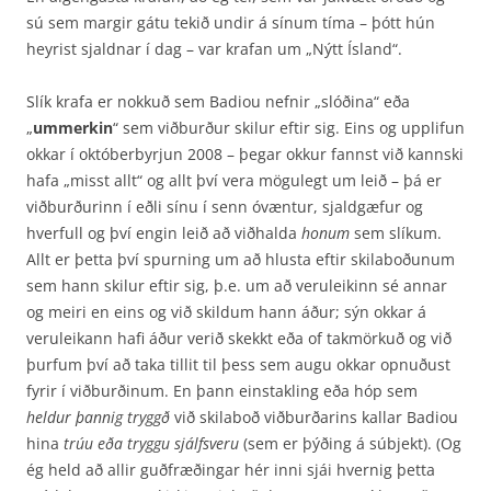
sú sem margir gátu tekið undir á sínum tíma – þótt hún
heyrist sjaldnar í dag – var krafan um „Nýtt Ísland“.
Slík krafa er nokkuð sem Badiou nefnir „slóðina“ eða
„
ummerkin
“ sem viðburður skilur eftir sig. Eins og upplifun
okkar í októberbyrjun 2008 – þegar okkur fannst við kannski
hafa „misst allt“ og allt því vera mögulegt um leið – þá er
viðburðurinn í eðli sínu í senn óvæntur, sjaldgæfur og
hverfull og því engin leið að viðhalda
honum
sem slíkum.
Allt er þetta því spurning um að hlusta eftir skilaboðunum
sem hann skilur eftir sig, þ.e. um að veruleikinn sé annar
og meiri en eins og við skildum hann áður; sýn okkar á
veruleikann hafi áður verið skekkt eða of takmörkuð og við
þurfum því að taka tillit til þess sem augu okkar opnuðust
fyrir í viðburðinum. En þann einstakling eða hóp sem
heldur þannig tryggð
við skilaboð viðburðarins kallar Badiou
hina
trúu eða tryggu sjálfsveru
(sem er þýðing á súbjekt). (Og
ég held að allir guðfræðingar hér inni sjái hvernig þetta