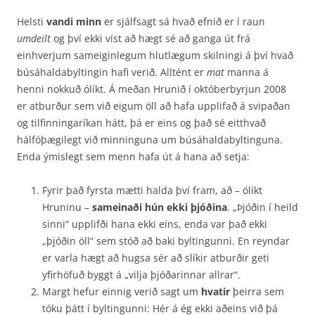
Helsti
vandi minn
er sjálfsagt sá hvað efnið er í raun
umdeilt
og því ekki víst að hægt sé að ganga út frá
einhverjum sameiginlegum hlutlægum skilningi á því hvað
búsáhaldabyltingin hafi verið. Alltént er
mat
manna á
henni nokkuð ólíkt. Á meðan Hrunið í októberbyrjun 2008
er atburður sem við eigum öll að hafa upplifað á svipaðan
og tilfinningaríkan hátt, þá er eins og það sé eitthvað
hálfóþægilegt við minninguna um búsáhaldabyltinguna.
Enda ýmislegt sem menn hafa út á hana að setja:
Fyrir það fyrsta mætti halda því fram, að – ólíkt
Hruninu –
sameinaði hún ekki þjóðina
. „Þjóðin í heild
sinni“ upplifði hana ekki eins, enda var það ekki
„þjóðin öll“ sem stóð að baki byltingunni. En reyndar
er varla hægt að hugsa sér að slíkir atburðir geti
yfirhöfuð byggt á „vilja þjóðarinnar allrar“.
Margt hefur einnig verið sagt um
hvatir
þeirra sem
tóku þátt í byltingunni: Hér á ég ekki aðeins við þá