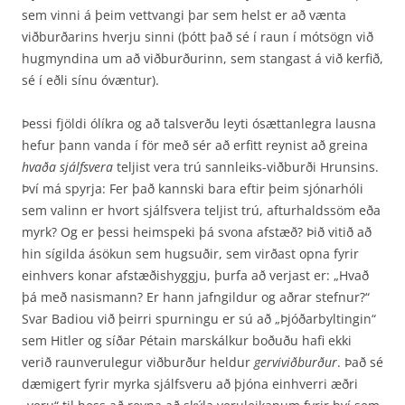
sem vinni á þeim vettvangi þar sem helst er að vænta
viðburðarins hverju sinni (þótt það sé í raun í mótsögn við
hugmyndina um að viðburðurinn, sem stangast á við kerfið,
sé í eðli sínu óvæntur).
Þessi fjöldi ólíkra og að talsverðu leyti ósættanlegra lausna
hefur þann vanda í för með sér að erfitt reynist að greina
hvaða sjálfsvera
teljist vera trú sannleiks-viðburði Hrunsins.
Því má spyrja: Fer það kannski bara eftir þeim sjónarhóli
sem valinn er hvort sjálfsvera teljist trú, afturhaldssöm eða
myrk? Og er þessi heimspeki þá svona afstæð? Þið vitið að
hin sígilda ásökun sem hugsuðir, sem virðast opna fyrir
einhvers konar afstæðishyggju, þurfa að verjast er: „Hvað
þá með nasismann? Er hann jafngildur og aðrar stefnur?“
Svar Badiou við þeirri spurningu er sú að „Þjóðarbyltingin“
sem Hitler og síðar Pétain marskálkur boðuðu hafi ekki
verið raunverulegur viðburður heldur
gerviviðburður
. Það sé
dæmigert fyrir myrka sjálfsveru að þjóna einhverri æðri