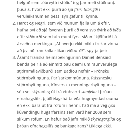
helguð sem „óbreyttri stöðu“ (og þar með stöðnun),
þ.e.a.s. hvort ekki þurfi að sjá
fleiri tilbrigði
í
veruleikanum en þessi sýn gefur til kynna.
Hardt og Negri, sem við munum fjalla um á eftir,
hafna því að sjálfsveran þurfi að vera svo óvirk að
bíð
a
eftir viðburði sem hún muni fyrst síðan í kjölfarið ljá
ákveðna merkingu. „Af hverju ekki miklu frekar vinna
að því að framkalla slíkan viðburð?“, spyrja þeir.
Ásamt franska heimspekingurinn Daniel Bensaïd
benda þeir á að einmitt þau dæmi um raunverulega
stjórnmálaviðburði sem Badiou nefnir – Frönsku
stjórnbyltinguna, Parísarkommúnuna, Rússnesku
stjórnbyltinguna, Kínversku menningarbyltinguna –
séu vel skýranleg út frá einhverri
samfellu
í þróun
efnahagslífs, þjóðfélagshátta eða hugmyndastrauma
en ekki bara út frá rofum í henni. Það má alveg
lýsa
kúvendingu hugarfarsins sem varð hér 2008 sem
slíkum rofum. En hefur það jafn mikið
skýringargildi
og
þróun efnahagslífs og bankageirans? Líklega ekki.