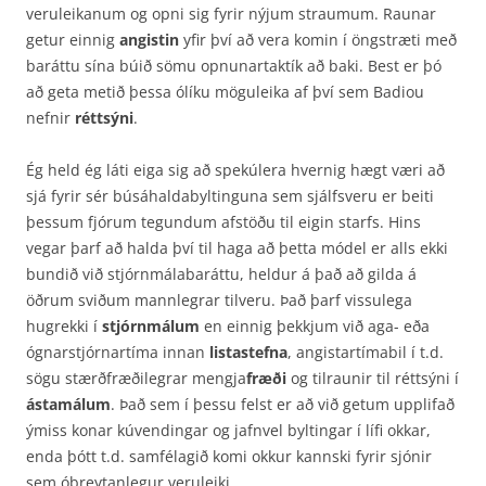
veruleikanum og opni sig fyrir nýjum straumum. Raunar
getur einnig
angistin
yfir því að vera komin í öngstræti með
baráttu sína búið sömu opnunartaktík að baki. Best er þó
að geta metið þessa ólíku möguleika af því sem Badiou
nefnir
réttsýni
.
Ég held ég láti eiga sig að spekúlera hvernig hægt væri að
sjá fyrir sér búsáhaldabyltinguna sem sjálfsveru er beiti
þessum fjórum tegundum afstöðu til eigin starfs. Hins
vegar þarf að halda því til haga að þetta módel er alls ekki
bundið við stjórnmálabaráttu, heldur á það að gilda á
öðrum sviðum mannlegrar tilveru. Það þarf vissulega
hugrekki í
stjórnmálum
en einnig þekkjum við aga- eða
ógnarstjórnartíma innan
listastefna
, angistartímabil í t.d.
sögu stærðfræðilegrar mengja
fræði
og tilraunir til réttsýni í
ástamálum
. Það sem í þessu felst er að við getum upplifað
ýmiss konar kúvendingar og jafnvel byltingar í lífi okkar,
enda þótt t.d. samfélagið komi okkur kannski fyrir sjónir
sem óbreytanlegur veruleiki.