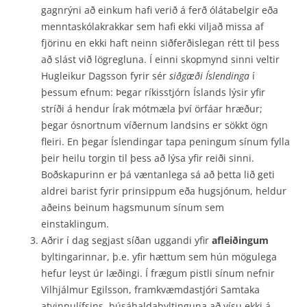
gagnrýni að einkum hafi verið á ferð ólátabelgir eða
menntaskólakrakkar sem hafi ekki viljað missa af
fjörinu en ekki haft neinn siðferðislegan rétt til þess
að slást við lögregluna. Í einni skopmynd sinni veltir
Hugleikur Dagsson fyrir sér
siðgæði Íslendinga
í
þessum efnum: Þegar ríkisstjórn Íslands lýsir yfir
stríði á hendur Írak mótmæla því örfáar hræður;
þegar ósnortnum víðernum landsins er sökkt ögn
fleiri. En þegar Íslendingar tapa peningum sínum fylla
þeir heilu torgin til þess að lýsa yfir reiði sinni.
Boðskapurinn er þá væntanlega sá að þetta lið geti
aldrei barist fyrir prinsippum eða hugsjónum, heldur
aðeins beinum hagsmunum sínum sem
einstaklingum.
Aðrir í dag segjast síðan uggandi yfir
afleiðingum
byltingarinnar, þ.e. yfir hættum sem hún mögulega
hefur leyst úr læðingi. Í frægum pistli sínum nefnir
Vilhjálmur Egilsson, framkvæmdastjóri Samtaka
atvinnulífsins, búsáhaldabyltinguna að vísu ekki á