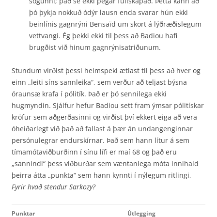
sögunni; það sé ekki þegar fullskapað. Þetta kann að
þó þykja nokkuð ódýr lausn enda svarar hún ekki
beinlínis gagnrýni Bensaïd um skort á lýðræðislegum
vettvangi. Ég þekki ekki til þess að Badiou hafi
brugðist við hinum gagnrýnisatriðunum.
Stundum virðist þessi heimspeki ætlast til þess að hver og
einn „leiti síns sannleika“, sem verður að teljast býsna
óraunsæ krafa í pólitík. Það er þó sennilega ekki
hugmyndin. Sjálfur hefur Badiou sett fram ýmsar pólitískar
kröfur sem aðgerðasinni og virðist því ekkert eiga að vera
óheiðarlegt við það að fallast á þær án undangenginnar
persónulegrar endurskírnar. Það sem hann lítur á sem
tímamótaviðburðinn í sínu lífi er maí 68 og það eru
„sannindi“ þess viðburðar sem væntanlega móta innihald
þeirra átta „punkta“ sem hann kynnti í nýlegum ritlingi,
Fyrir hvað stendur Sarkozy?
Punktar
Útlegging