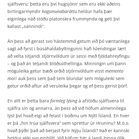
sjálfsveru; þetta eru því hugsjónir sem eru ekki aðeins
birtingarmyndir
hagsmunabaráttu
heldur hafa þær
eiginlega náð stöðu platonskra frummynda og geti því
kallast „sannindi“.
Án þess að gerast svo hástemmd getum við þó væntanlega
sagt að fyrst í búsáhaldabyltingunni hafi Íslendingar lært
að velta sitjandi stjórnvöldum úr sessi með fjöldahreyfingu
– og það án teljandi blóðsúthellinga. Minningin um þann
möguleika getur bæði orðið stjórnvöldum visst
memento
mori
auk þess sem það sem blundar sem möguleiki sem
getur orðið aftur að veru­leika þegar og ef þess gerist þörf.
En allt er þetta bara
formleg lýsing
á afstöðu sjálfsvera til
sjálfra sín og annarra, án þess að við höfum almennilega
lýst því hvað eigi að felast í boðinu um Nýtt Ísland. En hver
er þá „hin trúa sjálfsvera“ sem sprettur úr Hruninu? M.ö.o.
hvað þýðir það að berjast fyrir Nýju Íslandi? Það er kannski
heldur ekki svo einhlítt. Við höfum hér á landi býsna ólík