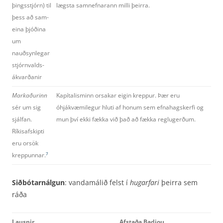
þingsstjórn) til
lægsta samnefnarann milli þeirra.
þess að sam­
eina þjóðina
um
nauðsynlegar
stjórnvalds­
ákvarðanir
Markaðurinn
Kapítalisminn orsakar eigin kreppur. Þær eru
sér um sig
óhjákvæmilegur hluti af honum sem efnahagskerfi og
sjálfan.
mun því ekki fækka við það að fækka reglugerðum.
Ríkisafskipti
eru orsök
kreppunnar.
7
Siðbótarnálgun
: vandamálið felst í
hugarfari
þeirra sem
ráða
Lausnir
Afstaða Badiou