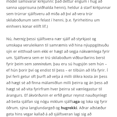
módel samsvarar kirkjunni: það dettur engum í hug að
sanna upprisuna (viðhalda henni), heldur á starf kirkjunnar
sem trúrrar sjálfsveru að miða að því að vera trúr
skilaboðunum sem felast í henni, þ.e. fyrirheitinu um
einhvers konar eilíft líf.)
Nú,
hvernig
þessi sjálfsvera nær sjálf að styrkjast og
umskapa veruleikann til samræmis við hina nýuppgötvuðu
sýn er eitthvað sem ekki er hægt að segja nákvæmlega fyrir
um. Sjálfsvera sem er trú skilaboðum viðburðarins berst
fyrir þeim sem
sannindum
, þau eru sú hugsjón sem hún –
ef hún þorir því og endist til þess – er tilbúin að lifa fyrir. Í
því ferli getur oft þurft að velja á milli ólíkra kosta án þess
að hægt sé að finna málamiðlun milli þeirra og án þess að
hægt sé að vita fyrirfram hver þeirra sé vænlegastur til
árangurs. Ef ákvörðunin er erfið getur reynst nauðsynlegt
að beita sjálfan sig nógu miklum sjálfs
aga
og loka sig fyrir
öðrum, sýna langlundargeð og
hugrekki
. Aðrar aðstæður
geta hins vegar kallað á að sjálfsveran lagi sig að