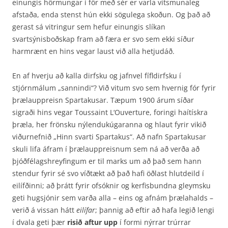
einungis hörmungar í för með sér er varla vitsmunaleg
afstaða, enda stenst hún ekki sögulega skoðun. Og það að
gerast sá vitringur sem hefur einungis slíkan
svartsýnisboðskap fram að færa er svo sem ekki síður
harmrænt en hins vegar laust við alla hetjudáð.
En af hverju að kalla dirfsku og jafnvel fífldirfsku í
stjórnmálum „sannindi“? Við vitum svo sem hvernig fór fyrir
þrælauppreisn Spartakusar. Tæpum 1900 árum síðar
sigraði hins vegar Toussaint L‘Ouverture, foringi haítískra
þræla, her frönsku nýlendukúgaranna og hlaut fyrir vikið
viðurnefnið „Hinn svarti Spartakus“. Að nafn Spartakusar
skuli lifa áfram í þrælauppreisnum sem ná að verða að
þjóðfélagshreyfingum er til marks um að það sem hann
stendur fyrir sé svo víðtækt að það hafi öðlast hlutdeild í
eilífðinni; að þrátt fyrir ofsóknir og kerfisbundna gleymsku
geti hugsjónir sem varða alla – eins og afnám þrælahalds –
verið á vissan hátt
eilífar
; þannig að eftir að hafa legið lengi
í dvala geti þær
risið aftur upp
í formi nýrrar trúrrar