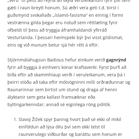
„veru“ til þess að reyna að skýla veruleikanum fyrir því sem
gæti í raun breytt honum. Sú æðri vera geti t.d. birst í
guðsmynd svokallaðs „íslamó-fasisma“ en einnig í formi
vestrænna gilda þegar eru notuð sem réttlæting fyrir
ofbeldi til þess að tryggja áframhaldandi yfirráð
Vesturlanda. Í þessari heimspeki býr því visst gildismat,
eins og við munum betur sjá hér rétt á eftir.
Stjórnmálahugsun Badious hefur einkum verið
gagnrýnd
fyrir að byggja á einhvers konar krafta­verki: Fyrst þurfi að
bíða eftir að skammhlaup verði í veruleikanum, vera þá í
þeirri stöðu að taka eftir mótsögninni milli orðræðunnar og
Raunarinnar sem birtist um stund og draga af henni
ályktanir sem geta kallast framsæknar eða
byltingarkenndar; annað sé eiginlega röng pólitík.
Slavoj Žižek spyr þannig hvort það sé ekki of mikil
einföldun að lýsa öllu því sem
ekki
telst til
raunverulegs viðburðar og baráttu sem honum er