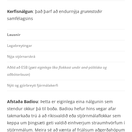
Kerfisnálgun
: það þarf að endurnýja
grunnstoðir
samfélagsins
Lausnir
Lagabreytingar
Nýja stjórnarskrá
Aðild að ESB (
gæti eiginlega líka flokkast undir and-pólitíska og
siðbótarlausn
)
Nýtt og gjörbreytt fjármálakerfi
Afstaða Badiou
: Þetta er eiginlega eina nálgunin sem
stendur okkur þá til boða. Badiou hefur hins vegar afar
takmarkaða trú á að ríkisvaldið eða stjórnmálaflokkar sem
keppa um þingsæti geti valdið einhverjum straumhvörfum í
stjórnmálum. Meira sé að vænta af frjálsum aðgerða­hópum