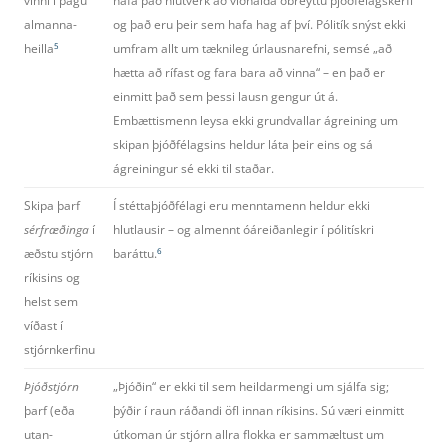
vinni í þágu
hafa það hlutverk að viðhalda óbreyttu þjóðfélagskerfi
almanna­
og það eru þeir sem hafa hag af því. Pólitík snýst ekki
heilla
umfram allt um tæknileg úrlausnarefni, semsé „að
5
hætta að rífast og fara bara að vinna“ – en það er
einmitt það sem þessi lausn gengur út á.
Embættismenn leysa ekki grundvallar ágreining um
skipan þjóðfélagsins heldur láta þeir eins og sá
ágreiningur sé ekki til staðar.
Skipa þarf
Í stéttaþjóðfélagi eru menntamenn heldur ekki
sérfræðinga
í
hlutlausir – og almennt óáreiðanlegir í pólitískri
æðstu stjórn
baráttu.
6
ríkisins og
helst sem
víðast í
stjórnkerfinu
Þjóðstjórn
„Þjóðin“ er ekki til sem heildarmengi um sjálfa sig;
þarf (eða
þýðir í raun ráðandi öfl innan ríkisins. Sú væri einmitt
utan­
útkoman úr stjórn allra flokka er sammæltust um