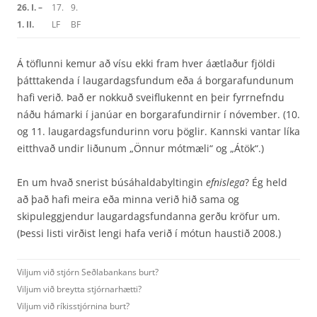
26. I. –
17.
9.
1. II.
LF
BF
Á töflunni kemur að vísu ekki fram hver áætlaður fjöldi
þátttakenda í laugardagsfundum eða á borgarafundunum
hafi verið. Það er nokkuð sveiflukennt en þeir fyrrnefndu
náðu hámarki í janúar en borgarafundirnir í nóvember. (10.
og 11. laugardagsfundurinn voru þöglir. Kannski vantar líka
eitthvað undir liðunum „Önnur mótmæli“ og „Átök“.)
En um hvað snerist búsáhaldabyltingin
efnislega
? Ég held
að það hafi meira eða minna verið hið sama og
skipuleggjendur laugardagsfundanna gerðu kröfur um.
(Þessi listi virðist lengi hafa verið í mótun haustið 2008.)
Viljum við stjórn Seðlabankans burt?
Viljum við breytta stjórnarhætti?
Viljum við ríkisstjórnina burt?