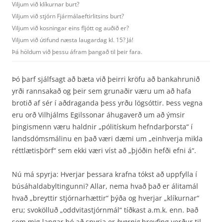
Viljum við klíkurnar burt?
Viljum við stjórn Fjármálaeftirlitsins burt?
Viljum við kosningar eins fljótt og auðið er?
Viljum við útifund næsta laugardag kl. 15? Já!
Þá höldum við þessu áfram þangað til þeir fara.
Þó þarf sjálfsagt að bæta við þeirri kröfu að bankahrunið
yrði rannsakað og þeir sem grunaðir væru um að hafa
brotið af sér í aðdraganda þess yrðu lögsóttir. Þess vegna
eru orð Vilhjálms Egilssonar áhugaverð um að ýmsir
þingismenn væru haldnir „pólitískum hefndarþorsta“ í
lands­dómsmálinu en það væri dæmi um „einhverja mikla
réttlætisþörf“ sem ekki væri víst að „þjóðin hefði efni á“.
Nú má spyrja: Hverjar þessara krafna tókst að uppfylla í
búsáhaldabyltingunni? Allar, nema hvað það er álitamál
hvað „breyttir stjórnarhættir“ þýða og hverjar „klíkurnar“
eru; svokölluð „oddvita­stjórnmál“ tíðkast a.m.k. enn. Það
sem mig langar þó að spyrja er
hvernig
hreyfing verður til