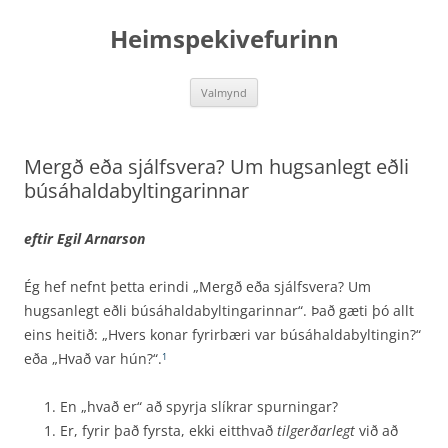
Hoppa
yfir
Heimspekivefurinn
í
efni
Valmynd
Mergð eða sjálfsvera? Um hugsanlegt eðli
búsáhaldabyltingarinnar
eftir Egil Arnarson
Ég hef nefnt þetta erindi „Mergð eða sjálfsvera? Um
hugsanlegt eðli búsáhaldabyltingarinnar“. Það gæti þó allt
eins heitið: „Hvers konar fyrirbæri var búsáhaldabyltingin?“
eða „Hvað var hún?“.
1
En „hvað er“ að spyrja slíkrar spurningar?
Er, fyrir það fyrsta, ekki eitthvað
tilgerðarlegt
við að