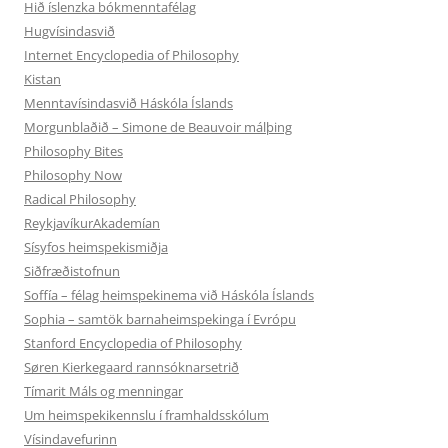
Hið íslenzka bókmenntafélag
Hugvísindasvið
Internet Encyclopedia of Philosophy
Kistan
Menntavísindasvið Háskóla Íslands
Morgunblaðið – Simone de Beauvoir málþing
Philosophy Bites
Philosophy Now
Radical Philosophy
ReykjavíkurAkademían
Sísyfos heimspekismiðja
Siðfræðistofnun
Soffía – félag heimspekinema við Háskóla Íslands
Sophia – samtök barnaheimspekinga í Evrópu
Stanford Encyclopedia of Philosophy
Søren Kierkegaard rannsóknarsetrið
Tímarit Máls og menningar
Um heimspekikennslu í framhaldsskólum
Vísindavefurinn