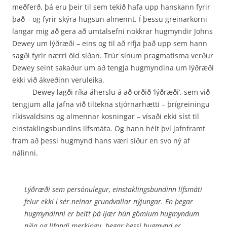
meðferð, þá eru þeir til sem tekið hafa upp hanskann fyrir
það – og fyrir skýra hugsun almennt. Í þessu greinarkorni
langar mig að gera að umtalsefni nokkrar hugmyndir Johns
Dewey um lýðræði – eins og til að rifja það upp sem hann
sagði fyrir nærri öld síðan. Trúr sínum pragmatisma verður
Dewey seint sakaður um að tengja hugmyndina um lýðræði
ekki við ákveðinn veruleika.
Dewey lagði ríka áherslu á að orðið ‘lýðræði’, sem við
tengjum alla jafna við tiltekna stjórnarhætti – þrígreiningu
ríkisvaldsins og almennar kosningar – vísaði ekki síst til
einstak­lingsbundins lífsmáta. Og hann hélt því jafnframt
fram að þessi hugmynd hans væri síður en svo ný af
nálinni.
Lýðræði sem persónulegur, einstaklingsbundinn lífsmáti
felur ekki í sér neinar grundvallar nýjungar. En þegar
hugmyndinni er beitt þá ljær hún gömlum hug­myndum
nýja og lifandi merkingu. Þegar þessi hugmynd er