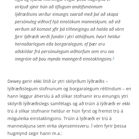
virkjuð sýnir hún að öflugum andófsmönnum
lýðræðisins verður einungis svarað með því að skapa
persónuleg viðhorf hjá einstökum manneskjum; að við
verðum að komast yfir þá tilhneigingu að halda að vörn
fyrir lýðræði verði fundin í ytri athöfnum, hvort heldur
hernaðarlegum eða borgaralegum, ef þær eru
aðskildar frá persónu­legum viðhorfum sem eru svo
inngróin að þau mynda manngerð einstak­lingsins.
2
Dewey gerir ekki lítið úr ytri skilyrðum lýðræðis –
lýðræðislegum stofnunum og borgaralegum rétt­indum – en
hann leggur áherslu á að slíkar stofnanir eru einungis ytri
skilyrði lýðræðislegs samfélags og að trúin á lýðræði er ekki
trú á slíkar stofnanir heldur er hún fyrst og fremst trú á
möguleika einstaklingsins. Trúin á lýðræði er trú á
manneskjuna sem virka skynsemisveru. Í vörn fyrir þessa
hugmynd segir hann m.a.: