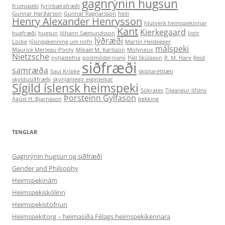
gagnrýnin hugsun
frumspeki
fyrirbærafræði
Gunnar Harðarson
Gunnar Ragnarsson
heili
Henry Alexander Henrysson
hlutverk heimspekinnar
Kant
Kierkegaard
hugfræði
hugsun
Jóhann Sæmundsson
listir
lýðræði
Locke
lýsingakenning um nöfn
Martin Heidegger
málspeki
Maurice Merleau-Ponty
Mikael M. Karlsson
Molyneux
Nietzsche
nytjastefna
postmódernismi
Páll Skúlason
R. M. Hare
Reid
siðfræði
samræða
Saul Kripke
skiptaréttlæti
skyldusiðfræði
skynjanlegir eiginleikar
Sígild íslensk heimspeki
Sókrates
Tilgangur lífsins
Þorsteinn Gylfason
Ágúst H. Bjarnason
þekking
TENGLAR
Gagnrýnin hugsun og siðfræði
Gender and Philsophy
Heimspekinám
Heimspekiskólinn
Heimspekistofnun
Heimspekitorg – heimasíða Félags heimspekikennara