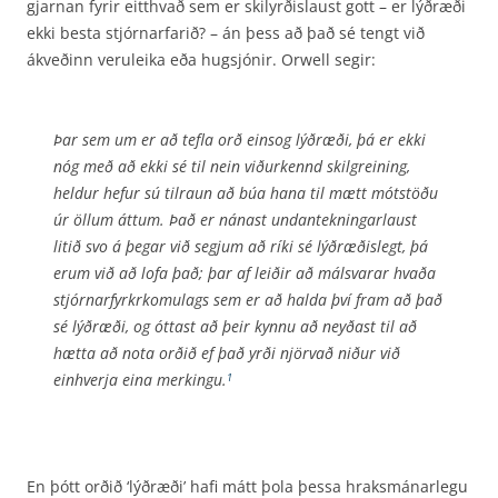
gjarnan fyrir eitthvað sem er skilyrðislaust gott – er lýðræði
ekki besta stjórnarfarið? – án þess að það sé tengt við
ákveðinn veruleika eða hugsjónir. Orwell segir:
Þar sem um er að tefla orð einsog lýðræði, þá er ekki
nóg með að ekki sé til nein viðurkennd skilgreining,
heldur hefur sú tilraun að búa hana til mætt mót­stöðu
úr öllum áttum. Það er nánast undantekningarlaust
litið svo á þegar við segjum að ríki sé lýðræðislegt, þá
erum við að lofa það; þar af leiðir að málsvarar hvaða
stjórnarfyrkrkomulags sem er að halda því fram að það
sé lýðræði, og óttast að þeir kynnu að neyðast til að
hætta að nota orðið ef það yrði njörvað niður við
einhverja eina merkingu.
1
En þótt orðið ‘lýðræði’ hafi mátt þola þessa hraksmánarlegu