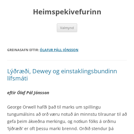
Hoppa
yfir
Heimspekivefurinn
í
efni
Valmynd
GREINASAFN EFTIR:
ÓLAFUR PÁLL JÓNSSON
Lýðræði, Dewey og einstaklingsbundinn
lífsmáti
eftir Ólaf Pál Jónsson
George Orwell hafði það til marks um spillingu
tungumálsins að orð væru notuð án minnstu tilraunar til að
gefa þeim ákveðna merkingu, og notkun fólks á orðinu
‘lýðræði’ er oft þessu marki brennd. Orðið stendur þá