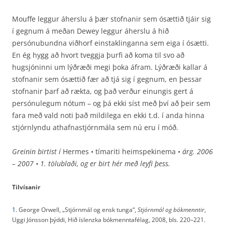
Mouffe leggur áherslu á þær stofnanir sem ósættið tjáir sig
í gegnum á meðan Dewey leggur áherslu á hið
persónubundna viðhorf einstaklinganna sem eiga í ósætti.
En ég hygg að hvort tveggja þurfi að koma til svo að
hugsjóninni um lýðræði megi þoka áfram. Lýðræði kallar á
stofnanir sem ósættið fær að tjá sig í gegnum, en þessar
stofnanir þarf að rækta, og það verður einungis gert á
persónulegum nótum – og þá ekki síst með því að þeir sem
fara með vald noti það mildilega en ekki t.d. í anda hinna
stjórnlyndu athafnastjórnmála sem nú eru í móð.
Greinin birtist í
Hermes • tímariti heimspekinema •
árg. 2006
– 2007 • 1. tölublaði, og er birt hér með leyfi þess.
Tilvísanir
1.
George Orwell, „Stjórnmál og ensk tunga“,
Stjórnmál og bókmenntir
,
Uggi Jónsson þýddi, Hið íslenzka bókmenntafélag, 2008, bls. 220–221.