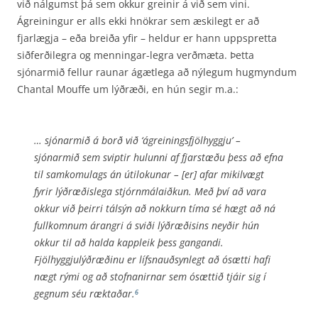
við nálgumst þá sem okkur greinir á við sem vini.
Ágreiningur er alls ekki hnökrar sem æskilegt er að
fjarlægja – eða breiða yfir – heldur er hann uppspretta
siðferðilegra og menningar-legra verðmæta. Þetta
sjónarmið fellur raunar ágætlega að nýlegum hugmyndum
Chantal Mouffe um lýðræði, en hún segir m.a.:
… sjónarmið á borð við ‘ágreiningsfjölhyggju’ –
sjónarmið sem sviptir hulunni af fjarstæðu þess að efna
til samkomulags án útilokunar – [er] afar mikilvægt
fyrir lýðræðislega stjórnmálaiðkun. Með því að vara
okkur við þeirri tálsýn að nokkurn tíma sé hægt að ná
fullkomnum árangri á sviði lýðræðisins neyðir hún
okkur til að halda kappleik þess gangandi.
Fjölhyggjulýðræðinu er lífsnauð­synlegt að ósætti hafi
nægt rými og að stofnanirnar sem ósættið tjáir sig í
gegnum séu ræktaðar.
6