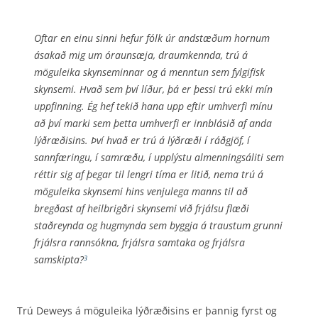
Oftar en einu sinni hefur fólk úr andstæðum hornum
ásakað mig um óraun­sæja, draumkennda, trú á
möguleika skynseminnar og á menntun sem fylgi­fisk
skynsemi. Hvað sem því líður, þá er þessi trú ekki mín
uppfinning. Ég hef tekið hana upp eftir umhverfi mínu
að því marki sem þetta umhverfi er innblásið af anda
lýðræðisins. Því hvað er trú á lýðræði í ráðgjöf, í
sannfæringu, í sam­ræðu, í upplýstu almenningsáliti sem
réttir sig af þegar til lengri tíma er litið, nema trú á
möguleika skynsemi hins venjulega manns til að
bregðast af heilbrigðri skynsemi við frjálsu flæði
staðreynda og hugmynda sem byggja á traustum grunni
frjálsra rannsókna, frjálsra samtaka og frjálsra
samskipta?
3
Trú Deweys á möguleika lýðræðisins er þannig fyrst og