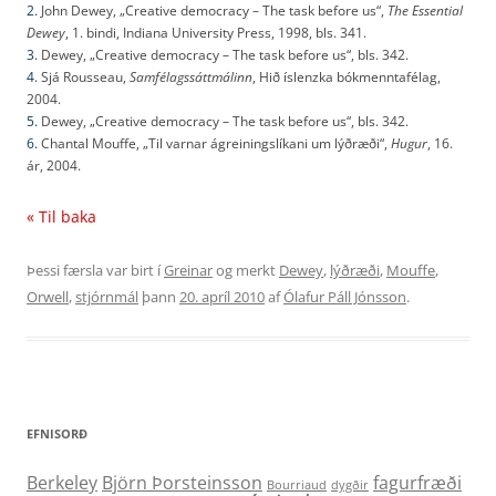
2.
John Dewey, „Creative democracy – The task before us“,
The Essential
Dewey
, 1. bindi, Indiana University Press, 1998, bls. 341.
3.
Dewey, „Creative democracy – The task before us“, bls. 342.
4.
Sjá Rousseau,
Samfélagssáttmálinn
, Hið íslenzka bókmenntafélag,
2004.
5.
Dewey, „Creative democracy – The task before us“, bls. 342.
6.
Chantal Mouffe, „Til varnar ágreiningslíkani um lýðræði“,
Hugur
, 16.
ár, 2004.
« Til baka
Þessi færsla var birt í
Greinar
og merkt
Dewey
,
lýðræði
,
Mouffe
,
Orwell
,
stjórnmál
þann
20. apríl 2010
af
Ólafur Páll Jónsson
.
EFNISORÐ
Berkeley
Björn Þorsteinsson
fagurfræði
Bourriaud
dygðir