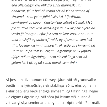
eða afleiðingar eru ólík frá einni manneskju til
annarrar, felur það að temja sér að vinna saman af
vinsemd – sem getur falið í sér, t.d. í íþróttum,
samkeppni og kapp – ómetanlega viðbót við lífið. Með
því að taka sérhvern ásteitingarstein – og þeir hljóta að
verða fjölmargir – eftir því sem nokkur kostur er, út úr
andrúmslofti og umhverfi valds og aflsmunar sem leið
til úrlausnar og inn í umhverfi rökræðu og skynsemi, þá
lítum við á þá sem við eigum í ágreiningi við – jafnvel
djúpstæðum ágreiningi – sem einstaklinga sem við
getum lært af, og að sama marki, sem vini.
5
Af þessum tilvitnunum í Dewey sjáum við að grundvallar
þættir hins lýðræðislega einstaklings-eðlis, eins og hann
skilur það, eru bæði af toga skynsemi og tilfinninga. Þegar
við eigum í ágreiningi við aðra þá leitum við lausna á
vettvangi skynseminnar en, og þetta skiptir ekki síður máli,