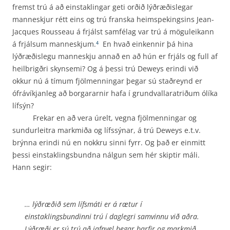
fremst trú á að einstaklingar geti orðið lýðræðislegar
manneskjur rétt eins og trú franska heimspekingsins Jean-
Jacques Rousseau á frjálst samfélag var trú á möguleikann
á frjálsum manneskjum.
En hvað einkennir þá hina
4
lýðræðislegu manneskju annað en að hún er frjáls og full af
heilbrigðri skynsemi? Og á þessi trú Deweys erindi við
okkur nú á tímum fjölmenningar þegar sú staðreynd er
ófrávíkjanleg að borgararnir hafa í grundvallaratriðum ólíka
lífsýn?
Frekar en að vera úrelt, vegna fjölmenningar og
sundurleitra markmiða og lífssýnar, á trú Deweys e.t.v.
brýnna erindi nú en nokkru sinni fyrr. Og það er einmitt
þessi einstaklingsbundna nálgun sem hér skiptir máli.
Hann segir:
… lýðræðið sem lífsmáti er á rætur í
einstaklingsbundinni trú í daglegri sam­vinnu við aðra.
Lýðræði er sú trú að jafnvel þegar þarfir og markmið