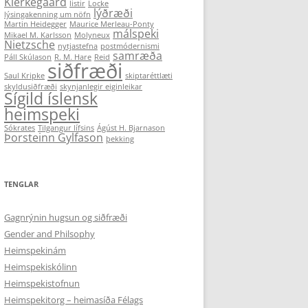
Kierkegaard
listir
Locke
lýðræði
lýsingakenning um nöfn
Martin Heidegger
Maurice Merleau-Ponty
málspeki
Mikael M. Karlsson
Molyneux
Nietzsche
nytjastefna
postmódernismi
samræða
Páll Skúlason
R. M. Hare
Reid
siðfræði
Saul Kripke
skiptaréttlæti
skyldusiðfræði
skynjanlegir eiginleikar
Sígild íslensk
heimspeki
Sókrates
Tilgangur lífsins
Ágúst H. Bjarnason
Þorsteinn Gylfason
þekking
TENGLAR
Gagnrýnin hugsun og siðfræði
Gender and Philsophy
Heimspekinám
Heimspekiskólinn
Heimspekistofnun
Heimspekitorg – heimasíða Félags