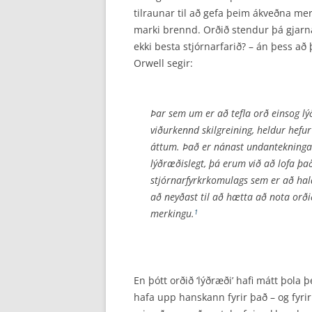
tilraunar til að gefa þeim ákveðna mer
marki brennd. Orðið stendur þá gjarnan
ekki besta stjórnarfarið? – án þess að
Orwell segir:
Þar sem um er að tefla orð einsog lýð
viðurkennd skilgreining, heldur hefu
áttum. Það er nánast undantekningarl
lýðræðislegt, þá erum við að lofa þa
stjórnarfyrkrkomulags sem er að hald
að neyðast til að hætta að nota orðið
merkingu.
1
En þótt orðið ‘lýðræði’ hafi mátt þola
hafa upp hanskann fyrir það – og fyri