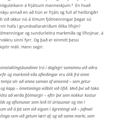
á möguleikann á frjálsum manneskjum.
En hvað
4
ju annað en að hún er frjáls og full af heilbrigðri
di við okkur nú á tímum fjölmenningar þegar sú
nir hafa í grundvallaratriðum ólíka lífsýn?
menningar og sundurleitra markmiða og lífssýnar, á
nokkru sinni fyrr. Og það er einmitt þessi
ptir máli. Hann segir:
einstaklingsbundinni trú í daglegri sam­vinnu við aðra.
rfir og markmið eða afleiðingar eru ólík frá einni
ð temja sér að vinna saman af vinsemd – sem getur
ni og kapp – ómetanlega viðbót við lífið. Með því að taka
ljóta að verða fjölmargir – eftir því sem nokkur kostur
lds og aflsmunar sem leið til úrlausnar og inn í
um við á þá sem við eigum í ágreiningi við – jafnvel
linga sem við getum lært af, og að sama marki, sem