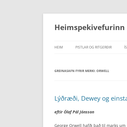
Hoppa
yfir
í
Heimspekivefurinn
efni
HEIM
PISTLAR OG RITGERÐIR
Í
PISTLAR
GREINASAFN FYRIR MERKI:
RITDÓMAR
ORWELL
RITGERÐIR
Lýðræði, Dewey og einsta
eftir Ólaf Pál Jónsson
George Orwell hafði það til marks um