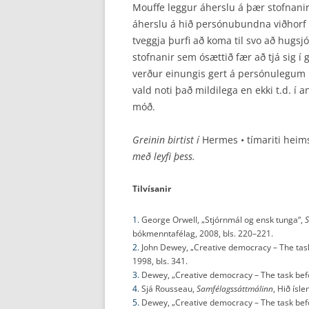
Mouffe leggur áherslu á þær stofnani
áherslu á hið persónubundna viðhorf e
tveggja þurfi að koma til svo að hugs
stofnanir sem ósættið fær að tjá sig í
verður einungis gert á persónulegum 
vald noti það mildilega en ekki t.d. í
móð.
Greinin birtist í
Hermes • tímariti hei
með leyfi þess.
Tilvísanir
1.
George Orwell, „Stjórnmál og ensk tunga“,
S
bókmenntafélag, 2008, bls. 220–221.
2.
John Dewey, „Creative democracy – The tas
1998, bls. 341.
3.
Dewey, „Creative democracy – The task befor
4.
Sjá Rousseau,
Samfélagssáttmálinn
, Hið ísl
5.
Dewey, „Creative democracy – The task befor