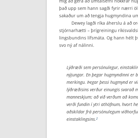
mig að gera að umtalsefni nokkrar hug
það upp sem hann sagði fyrir nærri ö
sakaður um að tengja hugmyndina um l
Dewey lagði ríka áherslu á að orðið ‘
stjórnarhætti – þrígreiningu ríkisvalds
lingsbundins lífsmáta. Og hann hélt 
svo ný af nálinni.
Lýðræði sem persónulegur, einstaklin
nýjungar. En þegar hugmyndinni er b
merkingu. Þegar þessi hugmynd er v
lýðræðisins verður einungis svarað 
manneskjum; að við verðum að komast
verði fundin í ytri athöfnum, hvort
aðskildar frá persónu­legum viðhor
einstak­lingsins.
2