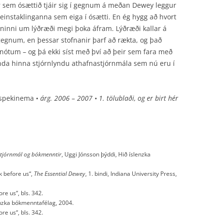
r sem ósættið tjáir sig í gegnum á meðan Dewey leggur
instaklinganna sem eiga í ósætti. En ég hygg að hvort
jóninni um lýðræði megi þoka áfram. Lýðræði kallar á
 gegnum, en þessar stofnanir þarf að rækta, og það
nótum – og þá ekki síst með því að þeir sem fara með
 anda hinna stjórnlyndu athafnastjórnmála sem nú eru í
mspekinema •
árg. 2006 – 2007 • 1. tölublaði, og er birt hér
tjórnmál og bókmenntir
, Uggi Jónsson þýddi, Hið íslenzka
k before us“,
The Essential Dewey
, 1. bindi, Indiana University Press,
e us“, bls. 342.
enzka bókmenntafélag, 2004.
e us“, bls. 342.