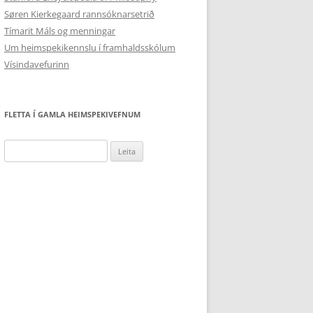
Søren Kierkegaard rannsóknarsetrið
Tímarit Máls og menningar
Um heimspekikennslu í framhaldsskólum
Vísindavefurinn
FLETTA Í GAMLA HEIMSPEKIVEFNUM
Leita
að: