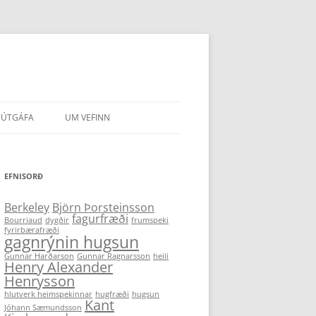
ÚTGÁFA
UM VEFINN
IR HÖFUNDA
EFNISORÐ
Berkeley
Björn Þorsteinsson
fagurfræði
Bourriaud
dygðir
frumspeki
fyrirbærafræði
gagnrýnin hugsun
Gunnar Harðarson
Gunnar Ragnarsson
heili
Henry Alexander
Henrysson
hlutverk heimspekinnar
hugfræði
hugsun
Kant
Jóhann Sæmundsson