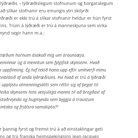
ðum lýðræðis – lýðræðislegum stofnunum og borgaralegum
ð slíkar stofnanir eru einungis ytri skilyrði
ðræði er ekki trú á slíkar stofnanir heldur er hún fyrst
sins. Trúin á lýðræði er trú á manneskjuna sem virka
mynd segir hann m.a.:
andstæðum hornum ásakað mig um óraun­sæja,
minnar og á menntun sem fylgi­fisk skynsemi. Hvað
ín uppfinning. Ég hef tekið hana upp eftir umhverfi mínu
nnblásið af anda lýðræðisins. Því hvað er trú á lýðræði
í upplýstu almenningsáliti sem réttir sig af þegar til
uleika skynsemi hins venjulega manns til að bregðast af
æði staðreynda og hugmynda sem byggja á traustum
samtaka og frjálsra samskipta?
3
þannig fyrst og fremst trú á að einstaklingar geti
ins og trú franska heimspekingsins Jean-Jacques