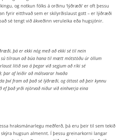
kingu, og notkun fólks á orðinu ‘lýðræði’ er oft þessu
 fyrir eitthvað sem er skilyrðislaust gott – er lýðræði
 það sé tengt við ákveðinn veruleika eða hugsjónir.
ræði, þá er ekki nóg með að ekki sé til nein
r sú tilraun að búa hana til mætt mót­stöðu úr öllum
aust litið svo á þegar við segjum að ríki sé
ð; þar af leiðir að málsvarar hvaða
a því fram að það sé lýðræði, og óttast að þeir kynnu
 ef það yrði njörvað niður við einhverja eina
 þessa hraksmánarlegu meðferð, þá eru þeir til sem tekið
r skýra hugsun almennt. Í þessu greinarkorni langar