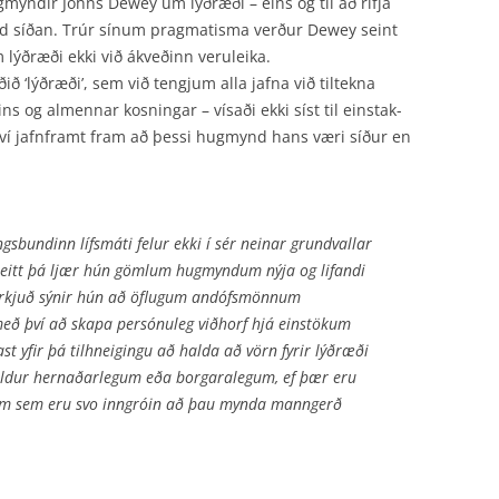
myndir Johns Dewey um lýðræði – eins og til að rifja
ld síðan. Trúr sínum pragmatisma verður Dewey seint
ýðræði ekki við ákveðinn veruleika.
lýðræði’, sem við tengjum alla jafna við tiltekna
ins og almennar kosningar – vísaði ekki síst til einstak­
því jafnframt fram að þessi hugmynd hans væri síður en
gsbundinn lífsmáti felur ekki í sér neinar grundvallar
eitt þá ljær hún gömlum hug­myndum nýja og lifandi
irkjuð sýnir hún að öflugum andófsmönnum
með því að skapa persónuleg viðhorf hjá einstökum
 yfir þá tilhneigingu að halda að vörn fyrir lýðræði
 heldur hernaðarlegum eða borgaralegum, ef þær eru
fum sem eru svo inngróin að þau mynda manngerð