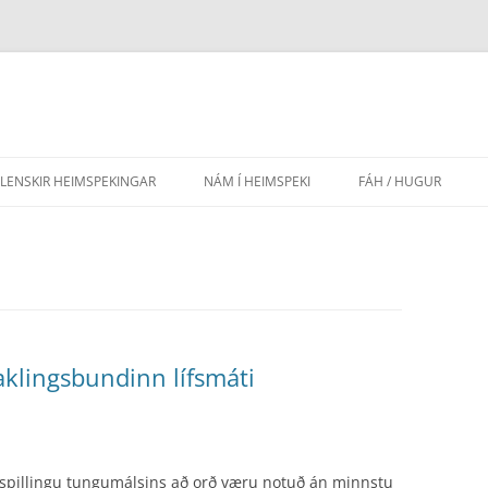
SLENSKIR HEIMSPEKINGAR
NÁM Í HEIMSPEKI
FÁH / HUGUR
AÐRIR HÁSKÓLAR
EFNISYFIRLIT HUGAR
FRAMHALDSSKÓLAR
LEIÐBEININGAR FYR
GRUNNSKÓLAR
LÖG FÉLAGSINS
LEIKSKÓLAR
klingsbundinn lífsmáti
 spillingu tungumálsins að orð væru notuð án minnstu