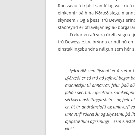
Rousseau á frjálst samfélag var trú 
einkennir þá hina lýðræðislegu mannesk
skynsemi? Og á þessi trú Deweys erin
staðreynd er ófrávíkjanleg að borgarar
Frekar en að vera úrelt, vegna fjöl
trú Deweys e.t.v. brýnna erindi nú en 
einstaklingsbundna nálgun sem hér ski
… lýðræðið sem lífsmáti er á rætur í 
Lýðræði er sú trú að jafnvel þegar þa
manneskju til annarrar, felur það a
falið í sér, t.d. í íþróttum, samkepp
sérhvern ásteitingarstein – og þeir h
er, út úr andrúmslofti og umhverfi va
umhverfi rökræðu og skynsemi, þá lít
djúpstæðum ágreiningi – sem einstak
vini.
5