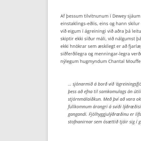
Af þessum tilvitnunum í Dewey sjáum v
einstaklings-eðlis, eins og hann skilur
við eigum í ágreiningi við aðra þá lei
skiptir ekki síður máli, við nálgumst þ
ekki hnökrar sem æskilegt er að fjarlæ
siðferðilegra og menningar-legra verð
nýlegum hugmyndum Chantal Mouffe u
… sjónarmið á borð við ‘ágreiningsfjö
þess að efna til samkomulags án útilo
stjórnmálaiðkun. Með því að vara ok
fullkomnum árangri á sviði lýðræðisi
gangandi. Fjölhyggjulýðræðinu er líf
stofnanirnar sem ósættið tjáir sig í