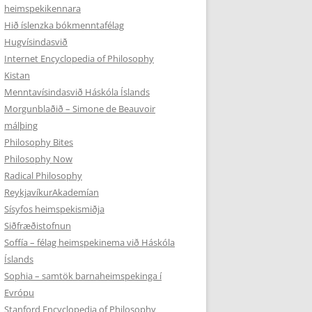
heimspekikennara
Hið íslenzka bókmenntafélag
Hugvísindasvið
Internet Encyclopedia of Philosophy
Kistan
Menntavísindasvið Háskóla Íslands
Morgunblaðið – Simone de Beauvoir
málþing
Philosophy Bites
Philosophy Now
Radical Philosophy
ReykjavíkurAkademían
Sísyfos heimspekismiðja
Siðfræðistofnun
Soffía – félag heimspekinema við Háskóla
Íslands
Sophia – samtök barnaheimspekinga í
Evrópu
Stanford Encyclopedia of Philosophy