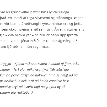
ið að grundvallar þættir hins lýðræðislega
 það, eru bæði af toga skynsemi og tilfinninga. Þegar
tum við lausna á vettvangi skynseminnar en, og þetta
á sem okkur greinir á við sem vini. Ágreiningur er alls
gja – eða breiða yfir – heldur er hann uppspretta
mæta. Þetta sjónarmið fellur raunar ágætlega að
m lýðræði, en hún segir m.a.:
lhyggju’ – sjónarmið sem sviptir hulunni af fjarstæðu
kunar – [er] afar mikilvægt fyrir lýðræðislega
kur við þeirri tálsýn að nokkurn tíma sé hægt að ná
ns neyðir hún okkur til að halda kappleik þess
snauð­synlegt að ósætti hafi nægt rými og að
 gegnum séu ræktaðar.
6