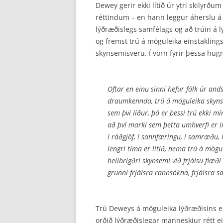
Dewey gerir ekki lítið úr ytri skilyr
rétt­indum – en hann leggur áherslu á a
lýðræðislegs samfélags og að trúin á lý
og fremst trú á möguleika einstakling
skynsemisveru. Í vörn fyrir þessa hug
Oftar en einu sinni hefur fólk úr 
draumkennda, trú á möguleika skynse
sem því líður, þá er þessi trú ekki m
að því marki sem þetta umhverfi er i
í ráðgjöf, í sannfæringu, í sam­ræðu, 
lengri tíma er litið, nema trú á mög
heilbrigðri skynsemi við frjálsu fl
grunni frjálsra rannsókna, frjálsra 
Trú Deweys á möguleika lýðræðisins er 
orðið lýðræðislegar manneskjur rétt e