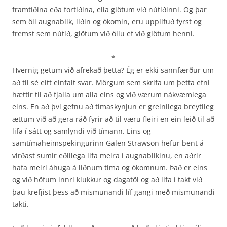
framtíðina eða fortíðina, ella glötum við nútíðinni. Og þar
sem öll augnablik, liðin og ókomin, eru upplifuð fyrst og
fremst sem nútíð, glötum við öllu ef við glötum henni.
*
Hvernig getum við afrekað þetta? Ég er ekki sannfærður um
að til sé eitt einfalt svar. Mörgum sem skrifa um þetta efni
hættir til að fjalla um alla eins og við værum nákvæmlega
eins. En að því gefnu að tímaskynjun er greinilega breytileg
ættum við að gera ráð fyrir að til væru fleiri en ein leið til að
lifa í sátt og samlyndi við tímann. Eins og
samtímaheimspekingurinn Galen Strawson hefur bent á
virðast sumir eðlilega lifa meira í augnablikinu, en aðrir
hafa meiri áhuga á liðnum tíma og ókomnum. Það er eins
og við höfum innri klukkur og dagatöl og að lifa í takt við
þau krefjist þess að mismunandi líf gangi með mismunandi
takti.