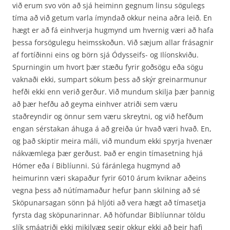
við erum svo vön að sjá heiminn gegnum linsu sögulegs
tíma að við getum varla ímyndað okkur neina aðra leið. En
hægt er að fá einhverja hugmynd um hvernig væri að hafa
þessa forsögulegu heimsskoðun. Við sæjum allar frásagnir
af fortíðinni eins og börn sjá Ódysseifs- og Ilíonskviðu.
Spurningin um hvort þær stæðu fyrir goðsögu eða sögu
vaknaði ekki, sumpart sökum þess að skýr greinarmunur
hefði ekki enn verið gerður. Við mundum skilja þær þannig
að þær hefðu að geyma einhver atriði sem væru
staðreyndir og önnur sem væru skreytni, og við hefðum
engan sérstakan áhuga á að greiða úr hvað væri hvað. En,
og það skiptir meira máli, við mundum ekki spyrja hvenær
nákvæmlega þær gerðust. Það er engin tímasetning hjá
Hómer eða í Biblíunni. Sú fáránlega hugmynd að
heimurinn væri skapaður fyrir 6010 árum kviknar aðeins
vegna þess að nútímamaður hefur þann skilning að sé
Sköpunarsagan sönn þá hljóti að vera hægt að tímasetja
fyrsta dag sköpunar­innar. Að höfundar Biblíunnar töldu
slík smáatriði ekki mikilvæg segir okkur ekki að þeir hafi