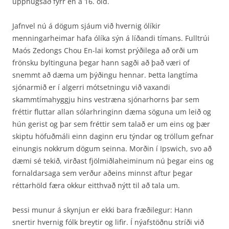
upphugsað fyrr en á 16. öld.
Jafnvel nú á dögum sjáum við hvernig ólíkir
menningarheimar hafa ólíka sýn á líðandi tímans. Fulltrúi
Maós Zedongs Chou En-lai komst prýðilega að orði um
frönsku byltinguna þegar hann sagði að það væri of
snemmt að dæma um þýðingu hennar. Þetta langtíma
sjónarmið er í algerri mótsetningu við vaxandi
skammtímahyggju hins vestræna sjónarhorns þar sem
fréttir fluttar allan sólarhringinn dæma söguna um leið og
hún gerist og þar sem fréttir sem talað er um eins og þær
skiptu höfuðmáli einn daginn eru týndar og tröllum gefnar
einungis nokkrum dögum seinna. Morðin í Ipswich, svo að
dæmi sé tekið, virðast fjölmiðlaheiminum nú þegar eins og
fornaldar­saga sem verður aðeins minnst aftur þegar
réttarhöld færa okkur eitthvað nýtt til að tala um.
Þessi munur á skynjun er ekki bara fræðilegur: Hann
snertir hvernig fólk breytir og lifir. Í ný­afstöðnu stríði við