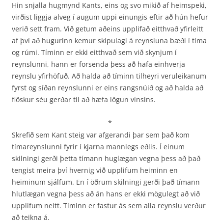
Hin snjalla hugmynd Kants, eins og svo mikið af heimspeki,
virðist liggja alveg í augum uppi einungis eftir að hún hefur
verið sett fram. Við getum aðeins upplifað eitthvað yfirleitt
af því að hugurinn kemur skipulagi á reynsluna bæði í tíma
og rúmi. Tíminn er ekki eitthvað sem við skynjum í
reynslunni, hann er forsenda þess að hafa einhverja
reynslu yfirhöfuð. Að halda að tíminn tilheyri veruleikanum
fyrst og síðan reynslunni er eins rangsnúið og að halda að
flöskur séu gerðar til að hæfa lögun vínsins.
*
Skrefið sem Kant steig var afgerandi þar sem það kom
tímareynslunni fyrir í kjarna mannlegs eðlis. Í einum
skilningi gerði þetta tímann huglægan vegna þess að það
tengist meira því hvernig við upplifum heiminn en
heiminum sjálfum. En í öðrum skilningi gerði það tímann
hlutlægan vegna þess að án hans er ekki mögulegt að við
upplifum neitt. Tíminn er fastur ás sem alla reynslu verður
að teikna á.