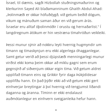
Ísrael, til dæmis, sagði Hizbollah stuðningsmaðurinn og
klerkurinn Sayed Ali blaðamanninum Ghaith Abdul-Ahad:
„Þolinmæði er okkar höfuðdygð, við getum beðið dögum,
vikum og mánuðum saman áður en við gerum árás.
Ísraelar eru alltaf óþolinmóðir í orustu og hernaðarlist.“ Í
langdregnum átökum er hin vestræna tímahröðun veikleiki.
Þessi munur sýnir að nokkru leyti hvernig hugmyndir um
tímann og tímaskynjun eru ekki alger­lega óhagganlegar.
Samt getur verið að þessi djúpstæði menningarlegi munur
virðist ekki koma þeim okkar að miklu gagni sem erum
gegnsýrð af siðvenjum okkar eigin tíma. Við getum aldrei
upplifað tímann eins og Grikkir fyrir daga Þúkýdídesar
upplifðu hann. En það þýðir ekki að við getum ekki gert
einhverjar breytingar á því hvernig við tengjumst líðandi
daganna og áranna. Tíminn er ekki endalaust
auðmótanlegur en einhvern sveigjanleika hefur hann.
*