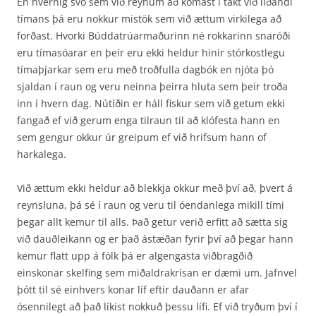
En hvernig svo sem við reynum að komast í takt við líðandi
tímans þá eru nokkur mistök sem við ættum virkilega að
forðast. Hvorki Búddatrúarmaðurinn né rokkarinn snaróði
eru tímasóarar en þeir eru ekki heldur hinir stórkostlegu
tímaþjarkar sem eru með troðfulla dagbók en njóta þó
sjaldan í raun og veru neinna þeirra hluta sem þeir troða
inn í hvern dag. Nútíðin er háll fiskur sem við getum ekki
fangað ef við gerum enga tilraun til að klófesta hann en
sem gengur okkur úr greipum ef við hrifsum hann of
harkalega.
Við ættum ekki heldur að blekkja okkur með því að, þvert á
reynsluna, þá sé í raun og veru til óendanlega mikill tími
þegar allt kemur til alls. Það getur verið erfitt að sætta sig
við dauðleikann og er það ástæðan fyrir því að þegar hann
kemur flatt upp á fólk þá er algengasta viðbragðið
einskonar skelfing sem miðaldrakrísan er dæmi um. Jafnvel
þótt til sé einhvers konar líf eftir dauðann er afar
ósennilegt að það líkist nokkuð þessu lífi. Ef við tryðum því í