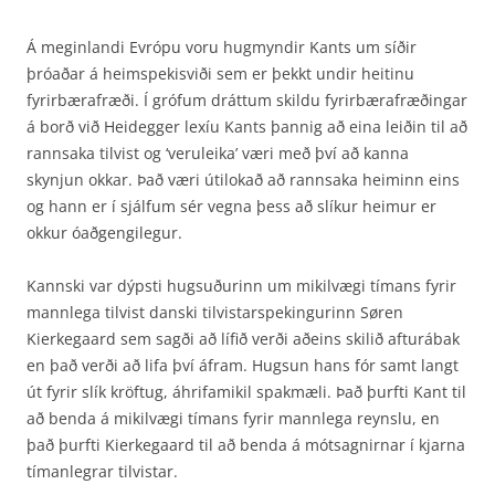
Á meginlandi Evrópu voru hugmyndir Kants um síðir
þróaðar á heimspekisviði sem er þekkt undir heitinu
fyrirbærafræði. Í grófum dráttum skildu fyrirbærafræðingar
á borð við Heidegger lexíu Kants þannig að eina leiðin til að
rannsaka tilvist og ‘veruleika’ væri með því að kanna
skynjun okkar. Það væri útilokað að rannsaka heiminn eins
og hann er í sjálfum sér vegna þess að slíkur heimur er
okkur óaðgengilegur.
Kannski var dýpsti hugsuðurinn um mikilvægi tímans fyrir
mannlega tilvist danski tilvistar­spekingurinn Søren
Kierkegaard sem sagði að lífið verði aðeins skilið afturábak
en það verði að lifa því áfram. Hugsun hans fór samt langt
út fyrir slík kröftug, áhrifamikil spakmæli. Það þurfti Kant til
að benda á mikilvægi tímans fyrir mannlega reynslu, en
það þurfti Kierkegaard til að benda á mótsagnirnar í kjarna
tímanlegrar tilvistar.