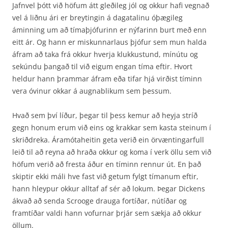
Jafnvel þótt við höfum átt gleðileg jól og okkur hafi vegnað
vel á liðnu ári er breytingin á dagatalinu óþægileg
áminning um að tímaþjófurinn er nýfarinn burt með enn
eitt ár. Og hann er miskunnarlaus þjófur sem mun halda
áfram að taka frá okkur hverja klukkustund, mínútu og
sekúndu þangað til við eigum engan tíma eftir. Hvort
heldur hann þrammar áfram eða tifar hjá virðist tíminn
vera óvinur okkar á augnablikum sem þessum.
Hvað sem því líður, þegar til þess kemur að heyja stríð
gegn honum erum við eins og krakkar sem kasta steinum í
skriðdreka. Áramótaheitin geta verið ein örvæntingarfull
leið til að reyna að hraða okkur og koma í verk öllu sem við
höfum verið að fresta áður en tíminn rennur út. En það
skiptir ekki máli hve fast við getum fylgt tímanum eftir,
hann hleypur okkur alltaf af sér að lokum. Þegar Dickens
ákvað að senda Scrooge drauga fortíðar, nútíðar og
framtíðar valdi hann vofurnar þrjár sem sækja að okkur
öllum.