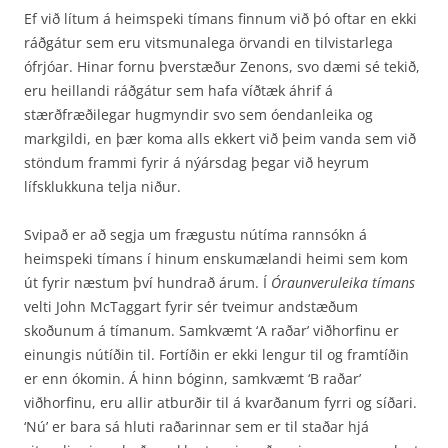
Ef við lítum á heimspeki tímans finnum við þó oftar en ekki
ráðgátur sem eru vitsmunalega örvandi en tilvistarlega
ófrjóar. Hinar fornu þverstæður Zenons, svo dæmi sé tekið,
eru heillandi ráðgátur sem hafa víðtæk áhrif á
stærðfræðilegar hugmyndir svo sem óendanleika og
markgildi, en þær koma alls ekkert við þeim vanda sem við
stöndum frammi fyrir á nýársdag þegar við heyrum
lífsklukkuna telja niður.
Svipað er að segja um frægustu nútíma rannsókn á
heimspeki tímans í hinum enskumælandi heimi sem kom
út fyrir næstum því hundrað árum. Í
Óraunveruleika tímans
velti John McTaggart fyrir sér tveimur andstæðum
skoðunum á tímanum. Samkvæmt ‘A raðar’ viðhorfinu er
einungis nútíðin til. Fortíðin er ekki lengur til og framtíðin
er enn ókomin. Á hinn bóginn, samkvæmt ‘B raðar’
viðhorfinu, eru allir atburðir til á kvarðanum fyrri og síðari.
‘Nú’ er bara sá hluti raðarinnar sem er til staðar hjá