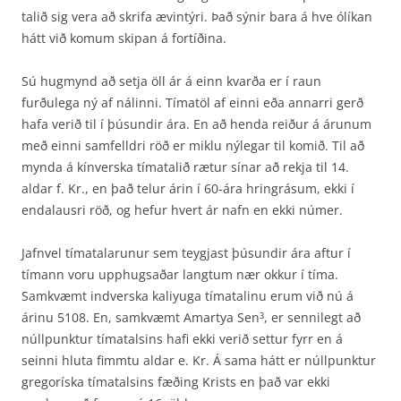
talið sig vera að skrifa ævintýri. Það sýnir bara á hve ólíkan
hátt við komum skipan á fortíðina.
Sú hugmynd að setja öll ár á einn kvarða er í raun
furðulega ný af nálinni. Tímatöl af einni eða annarri gerð
hafa verið til í þúsundir ára. En að henda reiður á árunum
með einni samfelldri röð er miklu nýlegar til komið. Til að
mynda á kínverska tímatalið rætur sínar að rekja til 14.
aldar f. Kr., en það telur árin í 60-ára hringrásum, ekki í
endalausri röð, og hefur hvert ár nafn en ekki númer.
Jafnvel tímatalarunur sem teygjast þúsundir ára aftur í
tímann voru upphugsaðar langtum nær okkur í tíma.
Samkvæmt indverska kaliyuga tímatalinu erum við nú á
árinu 5108. En, samkvæmt Amartya Sen
, er sennilegt að
3
núllpunktur tímatalsins hafi ekki verið settur fyrr en á
seinni hluta fimmtu aldar e. Kr. Á sama hátt er núllpunktur
gregoríska tímatalsins fæðing Krists en það var ekki