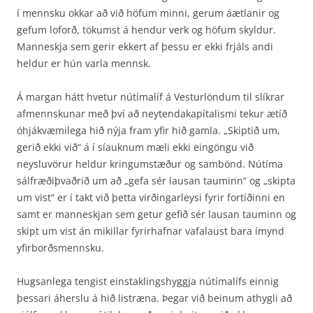
í mennsku okkar að við höfum minni, gerum áætlanir og
gefum loforð, tökumst á hendur verk og höfum skyldur.
Manneskja sem gerir ekkert af þessu er ekki frjáls andi
heldur er hún varla mennsk.
Á margan hátt hvetur nútímalíf á Vesturlöndum til slíkrar
afmennskunar með því að neytenda­kapítalismi tekur ætíð
óhjákvæmilega hið nýja fram yfir hið gamla. „Skiptið um,
gerið ekki við“ á í síauknum mæli ekki eingöngu við
neysluvörur heldur kringumstæður og sambönd. Nútíma
sál­fræðiþvaðrið um að „gefa sér lausan tauminn“ og „skipta
um vist“ er í takt við þetta virðingarleysi fyrir fortíðinni en
samt er manneskjan sem getur gefið sér lausan tauminn og
skipt um vist án mikillar fyrirhafnar vafalaust bara ímynd
yfirborðsmennsku.
Hugsanlega tengist einstaklingshyggja nútímalífs einnig
þessari áherslu á hið listræna. Þegar við beinum athygli að