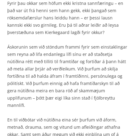
Fyrir þau okkar sem höfum ekki kristna sannfæringu – en
það var út frá henni sem hann gekk, ekki þangað sem
röksemdafærslur hans leiddu hann – er þessi lausn
kannski ekki svo girnileg. Eru þá til aðrar leiðir að leysa
þverstæðuna sem Kierkegaard lagði fyrir okkur?
Áskorunin sem við stöndum frammi fyrir sem einstaklingar
sem reyna að lifa endanlegu lífi sínu er að staðsetja
nútíðina rétt með tilliti til framtíðar og fortíðar á þann hátt
að meta allar þrjár að verðleikum. Við þurfum að skilja
fortíðina til að halda áfram í framtíðinni, persónulega og
pólitískt. Við þurfum einnig að hafa framtíðarskyn til að
gera nútíðina meira en bara röð af skammæjum
upplifunum – þótt þær eigi líka sinn stað í fjölbreyttu
mannlífi.
En til viðbótar við nútíðina eina sér þurfum við áform,
metnað, drauma, sem og vitund um af­leiðingar athafna
okkar. Samt sem áður megum við ekki einblína um of á