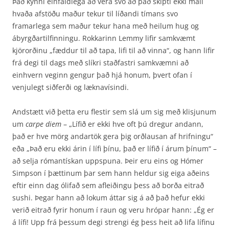
Það kynni einfaldlega að vera svo að það skipti ekki máli
hvaða afstöðu maður tekur til líðandi tímans svo
framarlega sem maður tekur hana með heilum hug og
ábyrgðartilfinningu. Rokkarinn Lemmy lifir samkvæmt
kjörorðinu „fæddur til að tapa, lifi til að vinna“, og hann lifir
frá degi til dags með slíkri staðfastri samkvæmni að
einhvern veginn gengur það hjá honum, þvert ofan í
venjulegt siðferði og læknavísindi.
Andstætt við þetta eru flestir sem slá um sig með klisjunum
um
carpe diem
– „Lífið er ekki hve oft þú dregur andann,
það er hve mörg andartök gera þig orðlausan af hrifningu“
eða „Það eru ekki árin í lífi þínu, það er lífið í árum þínum“ –
að selja rómantískan uppspuna. Þeir eru eins og Hómer
Simpson í þættinum þar sem hann heldur sig eiga aðeins
eftir einn dag ólifað sem af­leiðingu þess að borða eitrað
sushi. Þegar hann að lokum áttar sig á að það hefur ekki
verið eitrað fyrir honum í raun og veru hrópar hann: „Ég er
á lífi! Upp frá þessum degi strengi ég þess heit að lifa lífinu