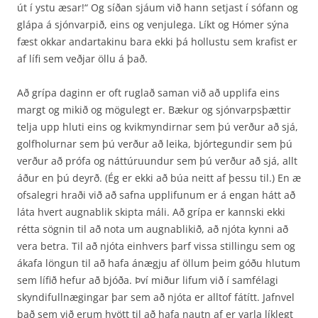
út í ystu æsar!“ Og síðan sjáum við hann setjast í sófann og
glápa á sjónvarpið, eins og venjulega. Líkt og Hómer sýna
fæst okkar andartakinu bara ekki þá hollustu sem krafist er
af lífi sem veðjar öllu á það.
Að grípa daginn er oft ruglað saman við að upplifa eins
margt og mikið og mögulegt er. Bækur og sjónvarpsþættir
telja upp hluti eins og kvikmyndirnar sem þú verður að sjá,
golfholurnar sem þú verður að leika, bjórtegundir sem þú
verður að prófa og náttúruundur sem þú verður að sjá, allt
áður en þú deyrð. (Ég er ekki að búa neitt af þessu til.) En æ
ofsalegri hraði við að safna upplifunum er á engan hátt að
láta hvert augnablik skipta máli. Að grípa er kannski ekki
rétta sögnin til að nota um augnablikið, að njóta kynni að
vera betra. Til að njóta einhvers þarf vissa stillingu sem og
ákafa löngun til að hafa ánægju af öllum þeim góðu hlutum
sem lífið hefur að bjóða. Því miður lifum við í samfélagi
skyndifullnægingar þar sem að njóta er alltof fátítt. Jafnvel
það sem við erum hvött til að hafa nautn af er varla líklegt