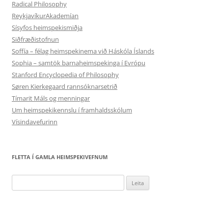
Radical Philosophy
ReykjavíkurAkademían
Sísyfos heimspekismiðja
Siðfræðistofnun
Soffía – félag heimspekinema við Háskóla Íslands
Sophia – samtök barnaheimspekinga í Evrópu
Stanford Encyclopedia of Philosophy
Søren Kierkegaard rannsóknarsetrið
Tímarit Máls og menningar
Um heimspekikennslu í framhaldsskólum
Vísindavefurinn
FLETTA Í GAMLA HEIMSPEKIVEFNUM
Leita
að: