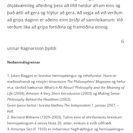
óhjákvæmileg afleiðing þess að lífið heldur áfram eins og
það ætti að gera og hlýtur að gera. Að segja að við verðum
að grípa daginn er aðeins einn þriðji af sannleikanum: Við
verðum líka að grípa fortíðina og framtíðina einnig.
G
unnar Ragnarsson þýddi
Neðanmálsgreinar
1.
Julian Baggini er breskur heimspekingur og rithöfundur. Hann er
meðstofnandi og ritstjóri tímaritsins
The Philosophers’ Magazine
og hefur
m.a. skrifað bækurnar
What’s it All About? Philosophy and the Meaning of
Life
(2004),
Atheism: A Very Short Introduction
(2003) og
Making Sense:
Philosophy Behind the Headlines
(2002).
Grein þessi birtist í breska blaðinu
The Independent
1. janúar 2007. –
Þýð.
2.
Bernard Williams (1929–2003). Talinn einn af áhrifamestu breskum
heimspekingum á seinni hluta 20. aldar, einkum á sviði siðfræði.
3.
Amartya Sen (f. 1933) er indverskur hagfræðingur og heimspekingur.