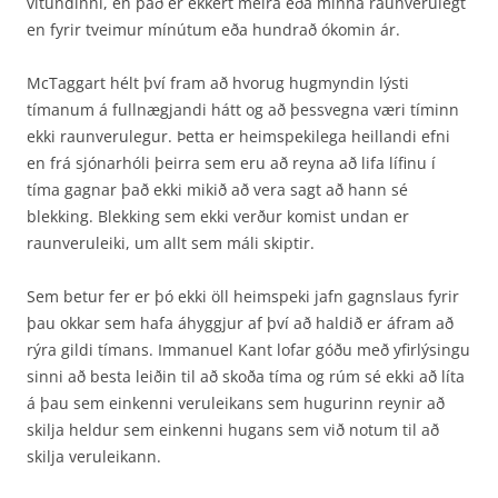
vitundinni, en það er ekkert meira eða minna raunverulegt
en fyrir tveimur mínútum eða hundrað ókomin ár.
McTaggart hélt því fram að hvorug hugmyndin lýsti
tímanum á fullnægjandi hátt og að þessvegna væri tíminn
ekki raunverulegur. Þetta er heimspekilega heillandi efni
en frá sjónarhóli þeirra sem eru að reyna að lifa lífinu í
tíma gagnar það ekki mikið að vera sagt að hann sé
blekking. Blekking sem ekki verður komist undan er
raunveruleiki, um allt sem máli skiptir.
Sem betur fer er þó ekki öll heimspeki jafn gagnslaus fyrir
þau okkar sem hafa áhyggjur af því að haldið er áfram að
rýra gildi tímans. Immanuel Kant lofar góðu með yfirlýsingu
sinni að besta leiðin til að skoða tíma og rúm sé ekki að líta
á þau sem einkenni veruleikans sem hugurinn reynir að
skilja heldur sem einkenni hugans sem við notum til að
skilja veruleikann.