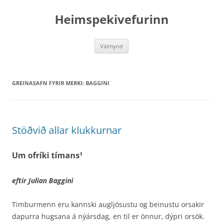
Hoppa
yfir
Heimspekivefurinn
í
efni
Valmynd
GREINASAFN FYRIR MERKI:
BAGGINI
Stöðvið allar klukkurnar
Um ofríki tímans
1
eftir Julian Baggini
Timburmenn eru kannski augljósustu og beinustu orsakir
dapurra hugsana á nýársdag, en til er önnur, dýpri orsök.