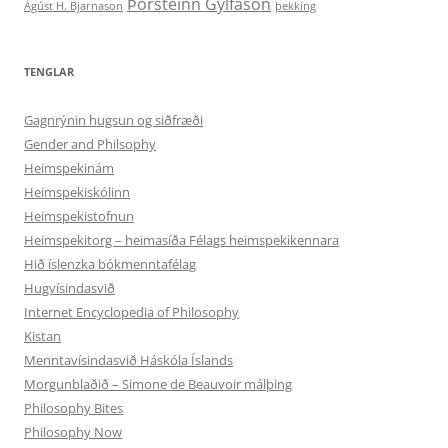
Þorsteinn Gylfason
Ágúst H. Bjarnason
þekking
TENGLAR
Gagnrýnin hugsun og siðfræði
Gender and Philsophy
Heimspekinám
Heimspekiskólinn
Heimspekistofnun
Heimspekitorg – heimasíða Félags heimspekikennara
Hið íslenzka bókmenntafélag
Hugvísindasvið
Internet Encyclopedia of Philosophy
Kistan
Menntavísindasvið Háskóla Íslands
Morgunblaðið – Simone de Beauvoir málþing
Philosophy Bites
Philosophy Now