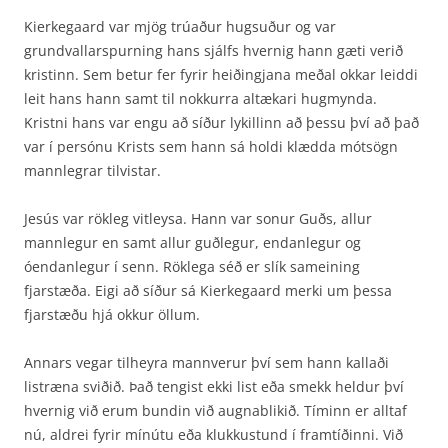
Kierkegaard var mjög trúaður hugsuður og var
grundvallarspurning hans sjálfs hvernig hann gæti verið
kristinn. Sem betur fer fyrir heiðingjana meðal okkar leiddi
leit hans hann samt til nokkurra altækari hugmynda.
Kristni hans var engu að síður lykillinn að þessu því að það
var í persónu Krists sem hann sá holdi klædda mótsögn
mannlegrar tilvistar.
Jesús var rökleg vitleysa. Hann var sonur Guðs, allur
mannlegur en samt allur guðlegur, endan­legur og
óendanlegur í senn. Röklega séð er slík sameining
fjarstæða. Eigi að síður sá Kierke­gaard merki um þessa
fjarstæðu hjá okkur öllum.
Annars vegar tilheyra mannverur því sem hann kallaði
listræna sviðið. Það tengist ekki list eða smekk heldur því
hvernig við erum bundin við augnablikið. Tíminn er alltaf
nú, aldrei fyrir mínútu eða klukkustund í framtíðinni. Við