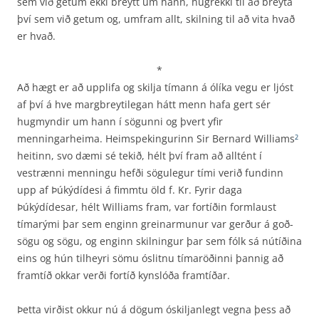
sem við getum ekki breytt um hann, hugrekki til að breyta
því sem við getum og, umfram allt, skilning til að vita hvað
er hvað.
*
Að hægt er að upplifa og skilja tímann á ólíka vegu er ljóst
af því á hve margbreytilegan hátt menn hafa gert sér
hugmyndir um hann í sögunni og þvert yfir
menningarheima. Heimspekingurinn Sir Bernard Williams
2
heitinn, svo dæmi sé tekið, hélt því fram að alltént í
vestrænni menningu hefði sögulegur tími verið fundinn
upp af Þúkýdídesi á fimmtu öld f. Kr. Fyrir daga
Þúkýdídesar, hélt Williams fram, var fortíðin formlaust
tímarými þar sem enginn greinarmunur var gerður á goð­
sögu og sögu, og enginn skilningur þar sem fólk sá nútíðina
eins og hún tilheyri sömu óslitnu tímaröðinni þannig að
framtíð okkar verði fortíð kynslóða framtíðar.
Þetta virðist okkur nú á dögum óskiljanlegt vegna þess að