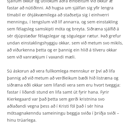
sjálfum okkur og útilokum aðra einbeitum við okkur æ
fastar að nútíðinni. Að hugsa um sjálfan sig yfir lengra
tímabil er óhjákvæmilega að staðsetja sig í einhverri
menningu, í tengslum við líf annarra, og sem einstakling
sem félagsleg samskipti móta og breyta. Siðræna sjálfið á
sér djúpstæðar félagslegar og sögulegar rætur. Það grefur
undan ein­staklingshyggju okkar, sem við metum svo mikils,
að viðurkenna þetta og er þannig ein hlið á til­veru okkar
sem við vanrækjum í vaxandi mæli.
Sú áskorun að vera fullkomlega mennskur er því að lifa
þannig að við metum að verðleikum bæði hið listræna og
siðræna eðli okkar sem lifandi vera sem eru hvort tveggja:
fastar í líðandi stund en lifa samt út fyrir hana. Fyrir
Kierkegaard var það þetta sem gerði kristnina svo
aðlaðandi vegna þess að í Kristi fól það í sér hina
mótsagnakenndu sameiningu beggja sviða í þriðja sviði –
hinu trúarlega.