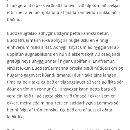
til að gera lífið þess virði að lifa því – við hljótum að sækjast
eftir meira en að njóta bita af fjöldaframleiddu súkkulaði í
baðinu.
Búddahugtakið ‘aðhygli’ útskýrir þetta kannski betur.
Búddatrúarmenn iðka aðhygli í hugleiðslu en einnig í
einhverjum mæli alltaf. Aðhygli snýst um að hyggja vel að
upplifun augnabliksins en hún á ekkert skylt við óseðjandi
græðgi neysluhyggjunnar í nýjar upplifanir. Ennfremur
virðist iðkun Búddatrúarmanna þroska bæði nútíðarskyn og
hugarró gagnvart líðandi tímans. Hlutir taka eins langan
tíma og þeir taka og það er tilgangslaust að vera að flýta sér
áður en tíminn rennur út. Hinsvegar kann þetta bara að
vera ein leið til að sætta okkur við tímaeðli okkar sem er
ekkert meira eða minna ‘rétt’ en sældarhyggja Lemmys sé
henni fylgt af trúmennsku. Og það eru eflaust til aðrar
leiðir líka.