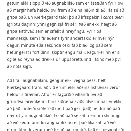
getum ekki sloppið við augnablikið sem er ástæðan fyrir því
að margir hafa haldið því fram að eina leiðin til að lifa sé að
grípa það. En Kierkegaard taldi þó að lífsspekin í
carpe diem
(gríptu daginn) ynni gegn sjálfri sér. Það er ekki hægt að
grípa eitthvað sem er sífellt á hreyfingu. Fyrir þá
manneskju sem lifir aðeins fyrir andartakið er hver nýr
dagur, mínúta eða sekúnda óskrifað blað, og það sem
hefur gerst í fortíðinni skiptir engu máli. Fagur­kerinn er sí
og æ að reyna að drekka úr uppsprettulind lífsins með því
að nota sigti.
Að lifa í augnablikinu gengur ekki vegna þess, hélt
Kierkegaard fram, að við erum ekki aðeins listrænar verur
heldur siðrænar. Aftur er fagorðið villandi því að
grundvallareinkenni hins siðræna sviðs tilverunnar er ekki
að það innleiði siðferðið (þótt það geri það) heldur að það
nær út yfir augnablikið. Þó að það sé satt í einum skilningi
að við séum bundin augnablikinu er það líka satt að við
erum lifandi verur með fortíð og framtíð. Það er meginatriði