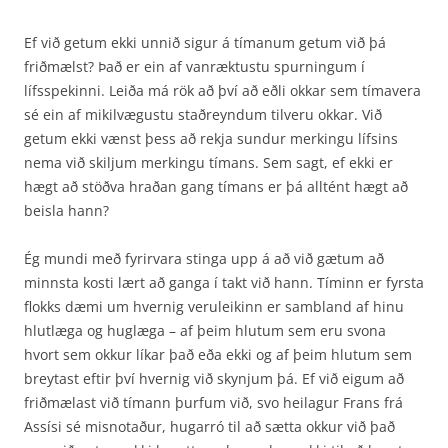
Ef við getum ekki unnið sigur á tímanum getum við þá
friðmælst? Það er ein af vanræktustu spurningum í
lífsspekinni. Leiða má rök að því að eðli okkar sem tímavera
sé ein af mikilvægustu staðreyndum tilveru okkar. Við
getum ekki vænst þess að rekja sundur merkingu lífsins
nema við skiljum merkingu tímans. Sem sagt, ef ekki er
hægt að stöðva hraðan gang tímans er þá alltént hægt að
beisla hann?
Ég mundi með fyrirvara stinga upp á að við gætum að
minnsta kosti lært að ganga í takt við hann. Tíminn er fyrsta
flokks dæmi um hvernig veruleikinn er sambland af hinu
hlutlæga og huglæga – af þeim hlutum sem eru svona
hvort sem okkur líkar það eða ekki og af þeim hlutum sem
breytast eftir því hvernig við skynjum þá. Ef við eigum að
friðmælast við tímann þurfum við, svo heilagur Frans frá
Assísi sé misnotaður, hugarró til að sætta okkur við það