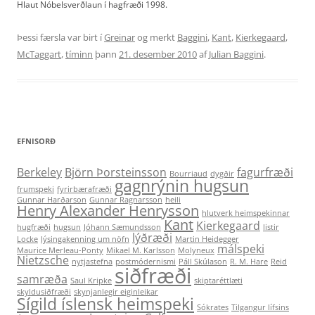
Hlaut Nóbelsverðlaun í hagfræði 1998.
Þessi færsla var birt í
Greinar
og merkt
Baggini
,
Kant
,
Kierkegaard
,
McTaggart
,
tíminn
þann
21. desember 2010
af
Julian Baggini
.
EFNISORÐ
Berkeley
Björn Þorsteinsson
fagurfræði
Bourriaud
dygðir
gagnrýnin hugsun
frumspeki
fyrirbærafræði
Gunnar Harðarson
Gunnar Ragnarsson
heili
Henry Alexander Henrysson
hlutverk heimspekinnar
Kant
Kierkegaard
hugfræði
hugsun
Jóhann Sæmundsson
listir
lýðræði
Locke
lýsingakenning um nöfn
Martin Heidegger
málspeki
Maurice Merleau-Ponty
Mikael M. Karlsson
Molyneux
Nietzsche
nytjastefna
postmódernismi
Páll Skúlason
R. M. Hare
Reid
siðfræði
samræða
Saul Kripke
skiptaréttlæti
skyldusiðfræði
skynjanlegir eiginleikar
Sígild íslensk heimspeki
Sókrates
Tilgangur lífsins