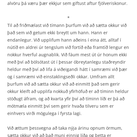
alvöru þá væru þær ekkjur sem giftust aftur fjölveriskonur.
*
Til að friðmælast við tímann þurfum við að sætta okkur við
það sem við getum ekki breytt um hann. Hann er
endanlegur. Við upplifum hann aðeins í eina átt, alltaf í
nútíð en aldrei úr tengslum við fortíð eða framtíð lengur en
nokkur hverful augnablik. Við fáum mest út úr honum ekki
með því að bölsótast út í þessar óbreytanlegu staðreyndir
heldur með því að lifa á viðeigandi hátt í samræmi við þær
og í samræmi við einstaklingseðli okkar. Umfram allt
þurfum við að sætta okkur við að einmitt það sem gerir
okkur kleift að upplifa nokkuð yfirhöfuð er að tíminn heldur
stöðugt áfram, og að kvarta yfir því að tíminn líði er þá að
mótmæla einmitt því sem gerir hvaða tilveru sem er
einhvers virði mögulega í fyrsta lagi.
Við ættum þessvegna að taka nýja árinu opnum örmum,
sætta okkur við að það muni einnig líða og þetta er