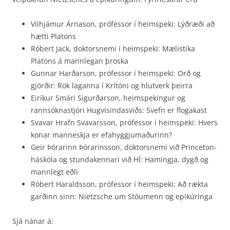
Vilhjámur Árnason, prófessor í heimspeki: Lýðræði að
hætti Platons
Róbert Jack, doktorsnemi í heimspeki: Mælistika
Platons á mannlegan þroska
Gunnar Harðarson, prófessor í heimspeki: Orð og
gjörðir: Rök laganna í Krítóni og hlutverk þeirra
Eiríkur Smári Sigurðarson, heimspekingur og
rannsóknastjóri Hugvísindasviðs: Svefn er flogakast
Svavar Hrafn Svavarsson, prófessor í heimspeki: Hvers
konar manneskja er efahyggjumaðurinn?
Geir Þórarinn Þórarinsson, doktorsnemi við Princeton-
háskóla og stundakennari við HÍ: Hamingja, dygð og
mannlegt eðli
Róbert Haraldsson, prófessor í heimspeki: Að rækta
garðinn sinn: Nietzsche um Stóumenn og epikúringa
Sjá nánar á: