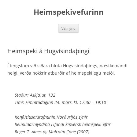
Hoppa
yfir
Heimspekivefurinn
í
efni
Valmynd
Heimspeki á Hugvísindaþingi
Í tengslum við síðara hluta Hugvísindaþings, næstkomandi
helgi, verða nokkrir atburðir af heim­spekilegu meiði.
Staður: Askja, st. 132
Tími: Fimmtudaginn 24. mars, kl. 17:30 – 19:10
Konfúsíusarstofnunin Norðurljós sýnir
heimildarmyndina Lifandi kínversk heimspeki eftir
Roger T. Ames og Malcolm Cone (2007).