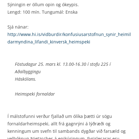
Sýningin er öllum opin og ókeypis.
Lengd: 100 mín. Tungumál: Enska
Sjá nánar:
http://www.hi.is/vidburdir/konfusiusarstofnun_synir_heimil
darmyndina_lifandi_kinversk_heimspeki
Föstudagur 25. mars kl. 13.00-16.30 í stofu 225 í
Aðalbyggingu
Háskólans.
Heimspeki fornaldar
Í málstofunni verður fjallað um ólíka þætti úr sögu
fornaldarheimspeki, allt frá gagnrýni á lýðræði og
kenningum um svefn til sambands dygðar við farsæld og
velþóknun Nietzsches á epikúr­ingum. Fyrirlesarar eru