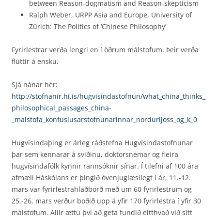
between Reason-dogmatism and Reason-skepticism
Ralph Weber, URPP Asia and Europe, University of
Zürich: The Politics of ‘Chinese Philosophy’
Fyrirlestrar verða lengri en í öðrum málstofum. Þeir verða
fluttir á ensku.
Sjá nánar hér:
http://stofnanir.hi.is/hugvisindastofnun/what_china_thinks_
philosophical_passages_china­
_malstofa_konfusiusarstofnunarinnar_nordurljoss_og_k_0
Hugvísindaþing er árleg ráðstefna Hugvísindastofnunar
þar sem kennarar á sviðinu, doktors­nemar og fleira
hugvísindafólk kynnir rannsóknir sínar. Í tilefni af 100 ára
afmæli Háskólans er þingið óvenjuglæsilegt í ár, 11.-12.
mars var fyrirlestrahlaðborð með um 60 fyrirlestrum og
25.-26. mars verður boðið upp á yfir 170 fyrirlestra í yfir 30
málstofum. Allir ættu því að geta fundið eitthvað við sitt