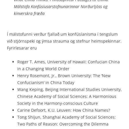
Málstofa Konfúsíusarstofnunarinnar Norðurljóss og
kínverskra fræða
Í málstofunni verður fjallað um konfúsíanisma í tengslum
við stjórnspeki og ýmsa strauma og stefnur heimspekinnar.
Fyrirlesarar eru
Roger T. Ames, University of Hawaii: Confucian China
in a Changing World Order
Henry Rosemont, Jr., Brown University: The ‘New
Confucianism’ in China Today
Wang Keping, Beijing International Studies University,
Chinese Academy of Social Sciences: A Harmonious
Society in the Harmony-conscious Culture
Carine Defoort, K.U. Leuven: How China Names?
Tong Shijun, Shanghai Academy of Social Sciences:
Two Paths of Reason: Overcoming the Dilemma