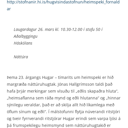
http://stofnanir.hi.is/hugvisindastofnun/heimspeki_fornald
ar
Laugardagur 26. mars kl. 10.30-12.00 í stofu 50 í
Aðalbyggingu
Háskólans
Náttúra
Þema 23. árgangs Hugar – tímarits um heimspeki er hið
margræða náttúruhugtak. Jónas Hall­grímsson taldi það
hafa þrjár merkingar sem vísuðu til „eðlis skapaðra hluta“,
„heimsaflanna sem ráða mynd og eðli hlutanna“ og „hinnar
sýnilegu veraldar, það er að skilja allt hið líkamlega með
öflum sínum og eðli“. Í málstofunni flytja núverandi ritstjóri
og tveir fyrrverandi ritstjórar Hugar erindi sem varpa ljósi á
þá frumspekilegu heimsmynd sem náttúruhugtakið er