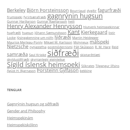
Berkeley
Björn Þorsteinsson
fagurfræði
Bourriaud
dygðir
gagnrýnin hugsun
frumspeki
fyrirbærafræði
Gunnar Harðarson
Gunnar Ragnarsson
heili
Henry Alexander Henrysson
hlutverk heimspekinnar
Kant
Kierkegaard
hugfræði
hugsun
Jóhann Sæmundsson
listir
lýðræði
Locke
lýsingakenning um nöfn
Martin Heidegger
málspeki
Maurice Merleau-Ponty
Mikael M. Karlsson
Molyneux
Nietzsche
nytjastefna
postmódernismi
Páll Skúlason
R. M. Hare
Reid
siðfræði
samræða
Saul Kripke
skiptaréttlæti
skyldusiðfræði
skynjanlegir eiginleikar
Sígild íslensk heimspeki
Sókrates
Tilgangur lífsins
Þorsteinn Gylfason
Ágúst H. Bjarnason
þekking
TENGLAR
Gagnrýnin hugsun og siðfræði
Gender and Philsophy
Heimspekinám
Heimspekiskólinn