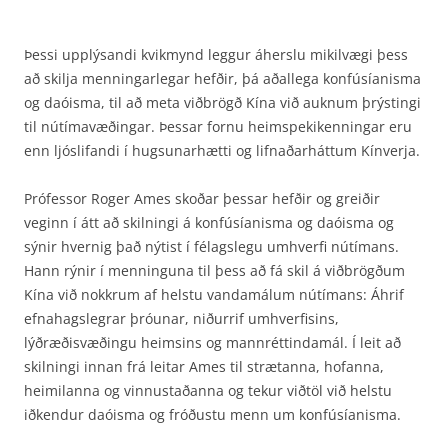
Þessi upplýsandi kvikmynd leggur áherslu mikilvægi þess
að skilja menningarlegar hefðir, þá aðallega konfúsíanisma
og daóisma, til að meta viðbrögð Kína við auknum þrýstingi
til nútíma­væðingar. Þessar fornu heimspekikenningar eru
enn ljóslifandi í hugsunarhætti og lifnaðar­háttum Kínverja.
Prófessor Roger Ames skoðar þessar hefðir og greiðir
veginn í átt að skilningi á konfúsíanisma og daóisma og
sýnir hvernig það nýtist í félagslegu umhverfi nútímans.
Hann rýnir í menninguna til þess að fá skil á viðbrögðum
Kína við nokkrum af helstu vandamálum nútímans: Áhrif
efna­hagslegrar þróunar, niðurrif umhverfisins,
lýðræðisvæðingu heimsins og mannréttindamál. Í leit að
skilningi innan frá leitar Ames til strætanna, hofanna,
heimilanna og vinnustaðanna og tekur viðtöl við helstu
iðkendur daóisma og fróðustu menn um konfúsíanisma.