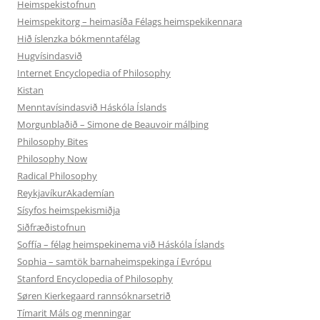
Heimspekistofnun
Heimspekitorg – heimasíða Félags heimspekikennara
Hið íslenzka bókmenntafélag
Hugvísindasvið
Internet Encyclopedia of Philosophy
Kistan
Menntavísindasvið Háskóla Íslands
Morgunblaðið – Simone de Beauvoir málþing
Philosophy Bites
Philosophy Now
Radical Philosophy
ReykjavíkurAkademían
Sísyfos heimspekismiðja
Siðfræðistofnun
Soffía – félag heimspekinema við Háskóla Íslands
Sophia – samtök barnaheimspekinga í Evrópu
Stanford Encyclopedia of Philosophy
Søren Kierkegaard rannsóknarsetrið
Tímarit Máls og menningar