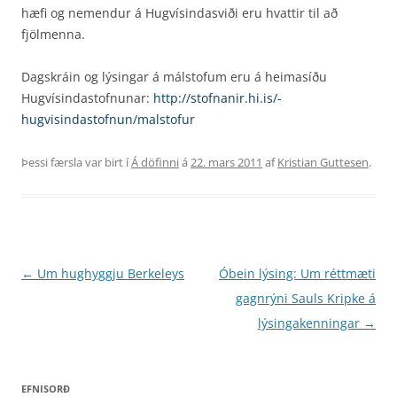
hæfi og nemendur á Hugvísindasviði eru hvattir til að
fjölmenna.
Dagskráin og lýsingar á málstofum eru á heimasíðu
Hugvísindastofnunar:
http://stofnanir.hi.is/­
hugvisindastofnun/malstofur
Þessi færsla var birt í
Á döfinni
á
22. mars 2011
af
Kristian Guttesen
.
Leiðarkerfi
←
Um hughyggju Berkeleys
Óbein lýsing: Um réttmæti
færslna
gagnrýni Sauls Kripke á
lýsingakenningar
→
EFNISORÐ