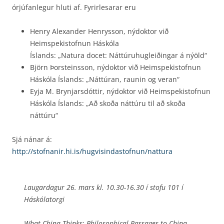
órjúfanlegur hluti af. Fyrirlesarar eru
Henry Alexander Henrysson, nýdoktor við
Heimspekistofnun Háskóla
Íslands: „Natura docet: Náttúruhugleiðingar á nýöld“
Björn Þorsteinsson, nýdoktor við Heimspekistofnun
Háskóla Íslands: „Náttúran, raunin og veran“
Eyja M. Brynjarsdóttir, nýdoktor við Heimspekistofnun
Háskóla Íslands: „Að skoða náttúru til að skoða
náttúru“
Sjá nánar á:
http://stofnanir.hi.is/hugvisindastofnun/nattura
Laugardagur 26. mars kl. 10.30-16.30 í stofu 101 í
Háskólatorgi
What China Thinks: Philosophical Passages to China.