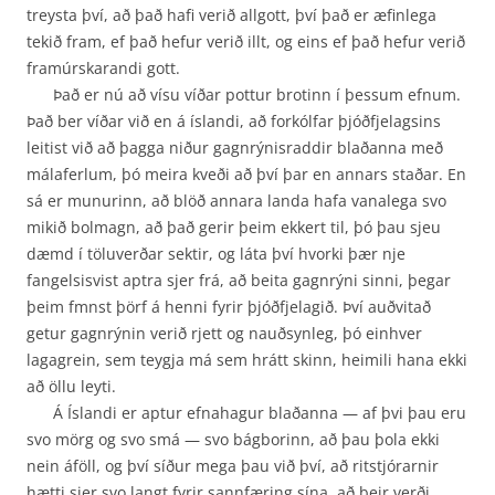
treysta því, að það hafi verið allgott, því það er æfinlega
tekið fram, ef það hefur verið illt, og eins ef það hefur verið
framúrskarandi gott.
Það er nú að vísu víðar pottur brotinn í þessum efnum.
Það ber víðar við en á íslandi, að forkólfar þjóðfjelagsins
leitist við að þagga niður gagnrýnisraddir blaðanna með
málaferlum, þó meira kveði að því þar en annars staðar. En
sá er munurinn, að blöð annara landa hafa vanalega svo
mikið bolmagn, að það gerir þeim ekkert til, þó þau sjeu
dæmd í töluverðar sektir, og láta því hvorki þær nje
fangelsisvist aptra sjer frá, að beita gagnrýni sinni, þegar
þeim fmnst þörf á henni fyrir þjóðfjelagið. Því auðvitað
getur gagnrýnin verið rjett og nauðsynleg, þó einhver
lagagrein, sem teygja má sem hrátt skinn, heimili hana ekki
að öllu leyti.
Á Íslandi er aptur efnahagur blaðanna — af þvi þau eru
svo mörg og svo smá — svo bág­borinn, að þau þola ekki
nein áföll, og því síður mega þau við því, að ritstjórarnir
hætti sjer svo langt fyrir sannfæring sína, að þeir verði