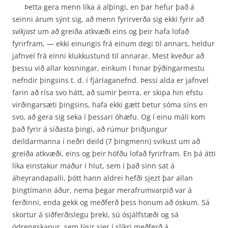
Þetta gera menn líka á alþingi, en þar hefur það á
seinni árum sýnt sig, að menn fyrirverða sig ekki fyrir að
svíkjast
um að greiða atkvæði eins og þeir hafa lofað
fyrirfram, — ekki einungis frá einum degi til annars, heldur
jafnvel frá einni klukkustund til annarar. Mest kveður að
þessu við allar kosningar, einkum í hinar þýðingarmestu
nefndir þingsins t. d. í fjárlaganefnd. Þessi alda er jafnvel
farin að rísa svo hátt, að sumir þeirra, er skipa hin efstu
virðingarsæti þingsins, hafa ekki gætt betur sóma síns en
svo, að gera sig seka í þessari óhæfu. Og í einu máli kom
það fyrir á síðasta þingi, að rúmur þriðjungur
deildarmanna í neðri deild (7 þingmenn) svikust um að
greiða atkvæði, eins og þeir höfðu lofað fyrirfram. En þá átti
líka einstakur maður í hlut, sem í það sinn sat á
áheyrandapalli, þótt hann aldrei hefði sjezt þar allan
þingtímann áður, nema þegar mera­frumvarpið var á
ferðinni, enda gekk og meðferð þess honum að óskum. Sá
skortur á siðferðis­legu þreki, sú ósjálfstæði og sá
ódrengskapur, sem lýsir sjer í slíkri meðferð á