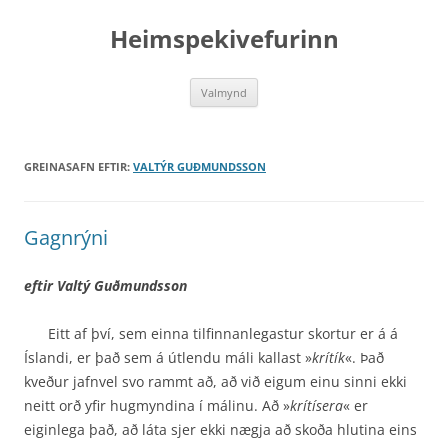
Hoppa
yfir
Heimspekivefurinn
í
efni
Valmynd
GREINASAFN EFTIR:
VALTÝR GUÐMUNDSSON
Gagnrýni
eftir Valtý Guðmundsson
Eitt af því, sem einna tilfinnanlegastur skortur er á á
Íslandi, er það sem á útlendu máli kallast »
krítík
«. Það
kveður jafnvel svo rammt að, að við eigum einu sinni ekki
neitt orð yfir hugmyndina í málinu. Að »
krítísera
« er
eiginlega það, að láta sjer ekki nægja að skoða hlutina eins