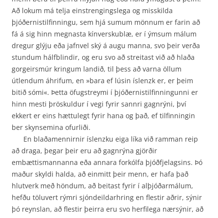
Að lokum má telja einstrengingslega og misskilda
þjóðernistilfinningu, sem hjá sumum mönnum er farin að
fá á sig hinn megnasta kínverskublæ, er í ýmsum málum
dregur glýju eða jafnvel ský á augu manna, svo þeir verða
stundum hálfblindir, og eru svo að streitast við að hlaða
gorgeirsmúr kringum landið, til þess að varna öllum
útlendum áhrifum, en »bara ef lúsin íslenzk er, er þeim
bitið sómi«. Þetta öfugstreymi í þjóðernistilfinningunni er
hinn mesti þröskuldur í vegi fyrir sannri gagnrýni, því
ekkert er eins hættulegt fyrir hana og það, ef tilfinningin
ber skynsemina ofurliði.
En blaðamennirnir íslenzku eiga líka við ramman reip
að draga, þegar þeir eru að gagnrýna gjörðir
embættismannanna eða annara forkólfa þjóðfjelagsins. Þó
maður skyldi halda, að einmitt þeir menn, er hafa það
hlutverk með höndum, að beitast fyrir í alþjóðarmálum,
hefðu töluvert rýmri sjóndeildarhring en flestir aðrir, sýnir
þó reynslan, að flestir þeirra eru svo herfilega nærsýnir, að