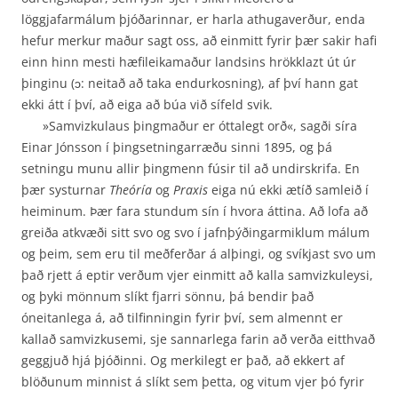
löggjafarmálum þjóðarinnar, er harla athugaverður, enda
hefur merkur maður sagt oss, að einmitt fyrir þær sakir hafi
einn hinn mesti hæfileikamaður landsins hrökklazt út úr
þinginu (ɔ: neitað að taka endur­kosning), af því hann gat
ekki átt í því, að eiga að búa við sífeld svik.
»Samvizkulaus þingmaður er óttalegt orð«, sagði síra
Einar Jónsson í þingsetningarræðu sinni 1895, og þá
setningu munu allir þingmenn fúsir til að undirskrifa. En
þær systurnar
Theóría
og
Praxis
eiga nú ekki ætíð samleið í
heiminum. Þær fara stundum sín í hvora áttina. Að lofa að
greiða atkvæði sitt svo og svo í jafnþýðingarmiklum málum
og þeim, sem eru til meðferðar á alþingi, og svíkjast svo um
það rjett á eptir verðum vjer einmitt að kalla samvizkuleysi,
og þyki mönnum slíkt fjarri sönnu, þá bendir það
óneitanlega á, að tilfinningin fyrir því, sem almennt er
kallað samvizkusemi, sje sannarlega farin að verða eitthvað
geggjuð hjá þjóðinni. Og merkilegt er það, að ekkert af
blöðunum minnist á slíkt sem þetta, og vitum vjer þó fyrir