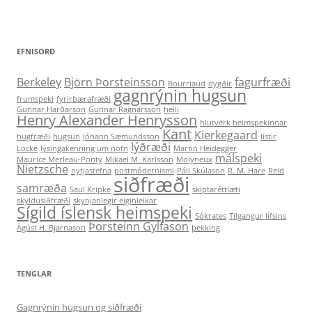
EFNISORÐ
Berkeley
Björn Þorsteinsson
fagurfræði
Bourriaud
dygðir
gagnrýnin hugsun
frumspeki
fyrirbærafræði
Gunnar Harðarson
Gunnar Ragnarsson
heili
Henry Alexander Henrysson
hlutverk heimspekinnar
Kant
Kierkegaard
hugfræði
hugsun
Jóhann Sæmundsson
listir
lýðræði
Locke
lýsingakenning um nöfn
Martin Heidegger
málspeki
Maurice Merleau-Ponty
Mikael M. Karlsson
Molyneux
Nietzsche
nytjastefna
postmódernismi
Páll Skúlason
R. M. Hare
Reid
siðfræði
samræða
Saul Kripke
skiptaréttlæti
skyldusiðfræði
skynjanlegir eiginleikar
Sígild íslensk heimspeki
Sókrates
Tilgangur lífsins
Þorsteinn Gylfason
Ágúst H. Bjarnason
þekking
TENGLAR
Gagnrýnin hugsun og siðfræði