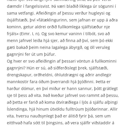
dæmdir í fangelsisvist. Þá væri blaðið líklega úr sögunni í
sama vetfangi. Afleiðingin af þessu verður hugleysi og
ósjálfstæði, því »fátæklingurinn, sem jafnan er upp á aðra
kominn, getur aldrei orðið fullkomlega sjálfstæður nje
frjáls« (Eimr. I, n). Og svo kemur vaninn í tilbót, svo að
menn jafnvel leiða hjá sjer, að finna að því, sem þó ekki
gæti bakað þeim neina lagalega ábyrgð, og öll veruleg
gagnrýni fer út um þúfur.
Og hver er svo afleiðingin af þessari vöntun á fullkominni
gagnrýni? Hún er sú, að siðferðislegt þrek, sjálfstæði,
drengskapur, orðheldni, óhlutdrægni og aðrir andlegir
mannkostir fara óðum þverrandi hjá þjóðinni. Þetta er
harður dómur, en því miður er hann sannur, þótt grátlegt
sje til þess að vita. Það kveður jafnvel svo rammt að þessu,
að þetta er farið að koma ótvíræðlega í ljós á sjálfu alþingi
Íslendinga, hjá hinum útvöldu fulltrúum þjóðarinnar. Allir
vita, hversu nauðsynlegt það er álitið fyrir þá, sem um
eitthvað hafa sótt til þingsins, að vera sjálfir viðstaddir á