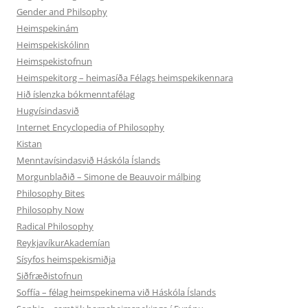
Gender and Philsophy
Heimspekinám
Heimspekiskólinn
Heimspekistofnun
Heimspekitorg – heimasíða Félags heimspekikennara
Hið íslenzka bókmenntafélag
Hugvísindasvið
Internet Encyclopedia of Philosophy
Kistan
Menntavísindasvið Háskóla Íslands
Morgunblaðið – Simone de Beauvoir málþing
Philosophy Bites
Philosophy Now
Radical Philosophy
ReykjavíkurAkademían
Sísyfos heimspekismiðja
Siðfræðistofnun
Soffía – félag heimspekinema við Háskóla Íslands