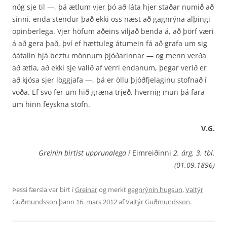
nóg sje til —, þá ætlum vjer þó að láta hjer staðar numið að
sinni, enda stendur það ekki oss næst að gagnrýna alþingi
opinberlega. Vjer höfum aðeins viljað benda á, að þörf væri
á að gera það, því ef hættuleg átumein fá að grafa um sig
óátalin hjá beztu mönnum þjóðarinnar — og menn verða
að ætla, að ekki sje valið af verri endanum, þegar verið er
að kjósa sjer löggjafa —, þá er öllu þjóðfjelaginu stofnað í
voða. Ef svo fer um hið græna trjeð, hvernig mun þá fara
um hinn feyskna stofn.
V.G.
Greinin birtist upprunalega í
Eimreiðinni
2. árg. 3. tbl.
(01.09.1896)
Þessi færsla var birt í
Greinar
og merkt
gagnrýnin hugsun
,
Valtýr
Guðmundsson
þann
16. mars 2012
af
Valtýr Guðmundsson
.