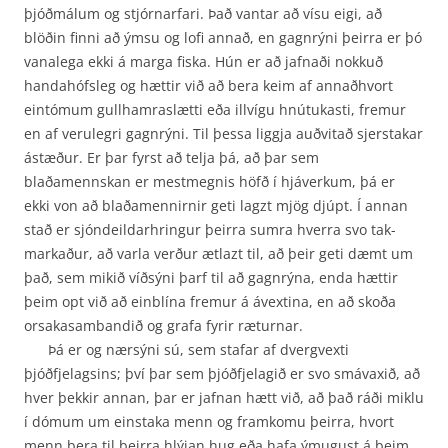
þjóðmálum og stjórnarfari. Það vantar að vísu eigi, að
blöðin finni að ýmsu og lofi annað, en gagnrýni þeirra er þó
vanalega ekki á marga fiska. Hún er að jafnaði nokkuð
handa­hófsleg og hættir við að bera keim af annaðhvort
eintómum gullhamraslætti eða illvígu hnútu­kasti, fremur
en af verulegri gagnrýni. Til þessa liggja auðvitað sjerstakar
ástæður. Er þar fyrst að telja þá, að þar sem
blaðamennskan er mestmegnis höfð í hjáverkum, þá er
ekki von að blaða­mennirnir geti lagzt mjög djúpt. Í annan
stað er sjóndeildarhringur þeirra sumra hverra svo tak­
markaður, að varla verður ætlazt til, að þeir geti dæmt um
það, sem mikið víðsýni þarf til að gagn­rýna, enda hættir
þeim opt við að einblína fremur á ávextina, en að skoða
orsakasambandið og grafa fyrir ræturnar.
Þá er og nærsýni sú, sem stafar af dvergvexti
þjóðfjelagsins; því þar sem þjóðfjelagið er svo smávaxið, að
hver þekkir annan, þar er jafnan hætt við, að það ráði miklu
í dómum um einstaka menn og framkomu þeirra, hvort
menn bera til þeirra hlýjan hug eða hafa ýmugust á þeim.