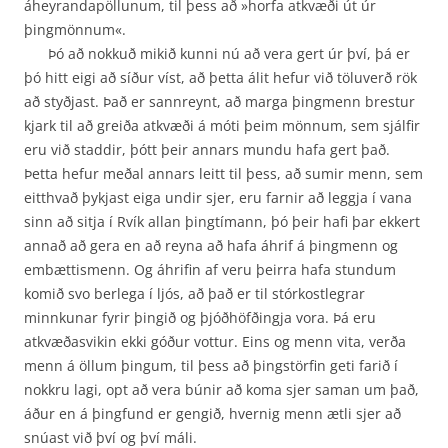
áheyranda­pöllunum, til þess að »horfa atkvæði út úr
þingmönnum«.
Þó að nokkuð mikið kunni nú að vera gert úr því, þá er
þó hitt eigi að síður víst, að þetta álit hefur við töluverð rök
að styðjast. Það er sannreynt, að marga þingmenn brestur
kjark til að greiða atkvæði á móti þeim mönnum, sem sjálfir
eru við staddir, þótt þeir annars mundu hafa gert það.
Þetta hefur meðal annars leitt til þess, að sumir menn, sem
eitthvað þykjast eiga undir sjer, eru farnir að leggja í vana
sinn að sitja í Rvík allan þingtímann, þó þeir hafi þar ekkert
annað að gera en að reyna að hafa áhrif á þingmenn og
embættismenn. Og áhrifin af veru þeirra hafa stundum
komið svo berlega í ljós, að það er til stórkostlegrar
minnkunar fyrir þingið og þjóðhöfðingja vora. Þá eru
atkvæðasvikin ekki góður vottur. Eins og menn vita, verða
menn á öllum þingum, til þess að þingstörfin geti farið í
nokkru lagi, opt að vera búnir að koma sjer saman um það,
áður en á þingfund er gengið, hvernig menn ætli sjer að
snúast við því og því máli.