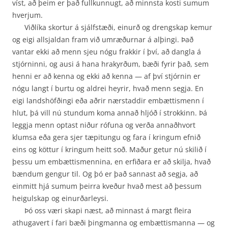
víst, að þeim er það fullkunnugt, að minnsta kosti sumum
hverjum.
Viðlíka skortur á sjálfstæði, einurð og drengskap kemur
og eigi allsjaldan fram við umræður­nar á alþingi. Það
vantar ekki að menn sjeu nógu frakkir í því, að dangla á
stjórninni, og ausi á hana hrakyrðum, bæði fyrir það, sem
henni er að kenna og ekki að kenna — af því stjórnin er
nógu langt í burtu og aldrei heyrir, hvað menn segja. En
eigi landshöfðingi eða aðrir nærstaddir embættismenn í
hlut, þá vill nú stundum koma annað hljóð í strokkinn. Þá
leggja menn optast niður rófuna og verða annaðhvort
klumsa eða gera sjer tæpitungu og fara í kringum efnið
eins og köttur í kringum heitt soð. Maður getur nú skilið í
þessu um embættismennina, en erfiðara er að skilja, hvað
bændum gengur til. Og þó er það sannast að segja, að
einmitt hjá sumum þeirra kveður hvað mest að þessum
heigulskap og einurðarleysi.
Þó oss væri skapi næst, að minnast á margt fleira
athugavert í fari bæði þingmanna og embættismanna — og