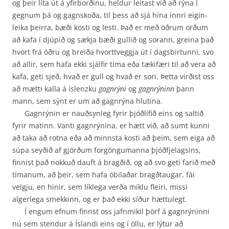
og þeir líta út á yfirborðinu, heldur leitast við að rýna í
gegnum þá og gagnskoða, til þess að sjá hina innri eigin­
leika þeirra, bæði kosti og lesti. Það er með öðrum orðum
að kafa í djúpið og sækja bæði gullið og sorann, greina það
hvort frá öðru og breiða hvorttveggja út í dagsbirtunni, svo
að allir, sem hafa ekki sjálfir tíma eða tækifæri til að vera að
kafa, geti sjeð, hvað er gull og hvað er sori. Þetta virðist oss
að mætti kalla á íslenzku
gagnrýni
og
gagnrýninn
þann
mann, sem sýnt er um að gagnrýna hlutina.
Gagnrýnin er nauðsynleg fyrir þjóðlífið eins og saltið
fyrir matinn. Vanti gagnrýnina, er hætt við, að sumt kunni
að taka að rotna eða að minnsta kosti að þeim, sem eiga að
súpa seyðið af gjörðum forgöngumanna þjóðfjelagsins,
finnist það nokkuð dauft á bragðið, og að svo geti farið með
tímanum, að þeir, sem hafa óbilaðar bragðtaugar, fái
velgju, en hinir, sem líklega verða miklu fleiri, missi
algerlega smekkinn, og er það ekki síður hættulegt.
Í engum efnum finnst oss jafnmikil þörf á gagnrýninni
nú sem stendur á Íslandi eins og í öllu, er lýtur að