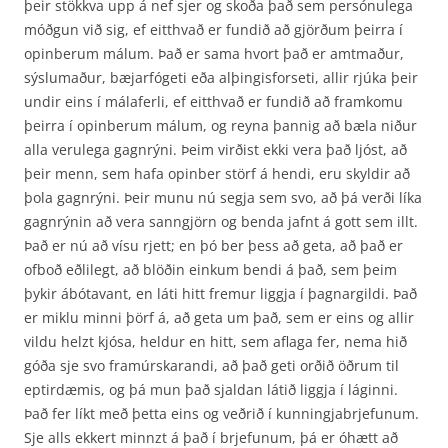
þeir stökkva upp á nef sjer og skoða það sem persónulega
móðgun við sig, ef eitthvað er fundið að gjörðum þeirra í
opinberum málum. Það er sama hvort það er amtmaður,
sýslumaður, bæjar­fógeti eða alþingisforseti, allir rjúka þeir
undir eins í málaferli, ef eitthvað er fundið að framkomu
þeirra í opinberum málum, og reyna þannig að bæla niður
alla verulega gagnrýni. Þeim virðist ekki vera það ljóst, að
þeir menn, sem hafa opinber störf á hendi, eru skyldir að
þola gagnrýni. Þeir munu nú segja sem svo, að þá verði líka
gagnrýnin að vera sanngjörn og benda jafnt á gott sem illt.
Það er nú að vísu rjett; en þó ber þess að geta, að það er
ofboð eðlilegt, að blöðin einkum bendi á það, sem þeim
þykir ábótavant, en láti hitt fremur liggja í þagnargildi. Það
er miklu minni þörf á, að geta um það, sem er eins og allir
vildu helzt kjósa, heldur en hitt, sem aflaga fer, nema hið
góða sje svo framúrskarandi, að það geti orðið öðrum til
eptirdæmis, og þá mun það sjaldan látið liggja í láginni.
Það fer líkt með þetta eins og veðrið í kunningjabrjefunum.
Sje alls ekkert minnzt á það í brjefunum, þá er óhætt að