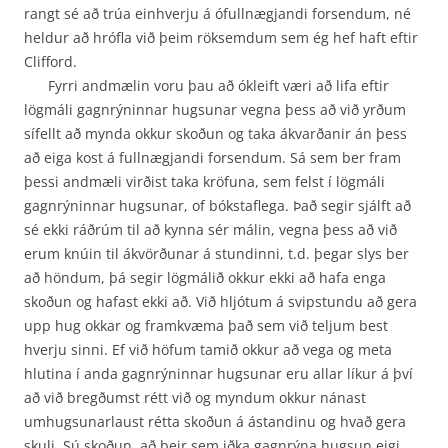
rangt sé að trúa einhverju á ófullnægjandi forsendum, né
heldur að hrófla við þeim röksemdum sem ég hef haft eftir
Clifford.
Fyrri andmælin voru þau að ókleift væri að lifa eftir
lögmáli gagnrýninnar hugsunar vegna þess að við yrðum
sífellt að mynda okkur skoðun og taka ákvarðanir án þess
að eiga kost á fullnægjandi forsendum. Sá sem ber fram
þessi andmæli virðist taka kröfuna, sem felst í lögmáli
gagnrýninnar hugsunar, of bókstaflega. Það segir sjálft að
sé ekki ráðrúm til að kynna sér málin, vegna þess að við
erum knúin til ákvörðunar á stundinni, t.d. þegar slys ber
að höndum, þá segir lögmálið okkur ekki að hafa enga
skoðun og hafast ekki að. Við hljótum á svipstundu að gera
upp hug okkar og framkvæma það sem við teljum best
hverju sinni. Ef við höfum tamið okkur að vega og meta
hlutina í anda gagnrýninnar hugsunar eru allar líkur á því
að við bregðumst rétt við og myndum okkur nánast
umhugsunarlaust rétta skoðun á ástandinu og hvað gera
skuli. Sú skoðun, að þeir sem iðka gagnrýna hugsun eigi