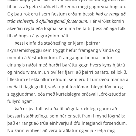
til þess að geta staðhæft að kenna megi gagnrýna hugsun.
Og þau rök eru í sem fæstum orðum þessi:
Það er rangt að
trúa einhverju á ófullnægjandi forsendum
. Hér virðist komin
ákveðin regla eða lögmál sem má beita til þess að aga fólk
til að hugsa á gagnrýninn hátt.
Þessi einfalda staðhæfing er kjarni þeirrar
skynsemishyggju sem tryggt hefur framgang vísinda og
mennta á Vesturlöndum. Framgangur hennar hefur
einungis náðst með harðri baráttu gegn hvers kyns hjátrú
og hindurvitnum. En því fer fjarri að þeirri baráttu sé lokið.
Í flestum ef ekki öllum efnum, sem eru til umræðu manna á
meðal í daglegu lífi, vaða uppi fordómar, hleypidómar og
sleggjudómar, eða með kurteislegra orðavali „órökstuddar
fullyrðingar“.
Það er því full ástæða til að gefa rækilega gaum að
þessari staðhæfingu sem hér er sett fram í mynd lögmáls:
það er rangt að trúa einhverju á ófullnægjandi forsendum.
Nú kann einhver að vera bráðlátur og vilja krefja mig