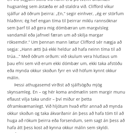
hugsanleg sem ástæða er að staldra við. Clifford víkur
sjálfur að öðrum þeirra: „En,“ segir einhver, „ég er störfum
hlaðinn; ég hef engan tíma til þeirrar miklu rannsóknar
sem þarf til að gera mig dómbæran um margvísleg
vandamál eða jafnvel færan um að skilja margar
röksemdir.“ Um þennan mann lætur Clifford sér nægja að
segja: „Hann ætti þá ekki heldur að hafa neinn tíma til að
trúa…“ Með öðrum orðum: við skulum vera hlutlaus um
þau efni sem við erum ekki dómbær um, ekki taka afstöðu
eða mynda okkur skoðun fyrr en við höfum kynnt okkur
málin.
Þessi athugasemd virðist að sjálfsögðu mjög
skynsamleg. En – og hér koma andmælin sem margir munu
eflaust vilja taka undir – því miður er þetta
óframkvæmanlegt. Við hljótum hvað eftir annað að mynda
okkur skoðun og taka ákvarðanir án þess að hafa tóm til að
huga að rökum þeirra eða forsendum, sem sagt án þess að
hafa átt þess kost að kynna okkur málin sem skyldi.