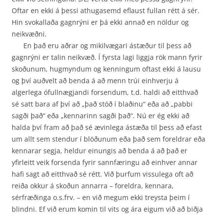
Oftar en ekki á þessi athugasemd eflaust fullan rétt á sér.
Hin svokallaða gagnrýni er þá ekki annað en nöldur og
neikvæðni.
En það eru aðrar og mikilvægari ástæður til þess að
gagnrýni er talin neikvæð. Í fyrsta lagi liggja rök mann fyrir
skoðunum, hugmyndum og kenningum oftast ekki á lausu
og því auðvelt að benda á að menn trúi einhverju á
algerlega ófullnægjandi forsendum, t.d. haldi að eitthvað
sé satt bara af því að „það stóð í blaðinu“ eða að „pabbi
sagði það“ eða „kennarinn sagði það“. Nú er ég ekki að
halda því fram að það sé ævinlega ástæða til þess að efast
um allt sem stendur í blöð­unum eða það sem foreldrar eða
kennarar segja, heldur einungis að benda á að það er
yfirleitt veik forsenda fyrir sannfæringu að einhver annar
hafi sagt að eitthvað sé rétt. Við þurfum vissulega oft að
reiða okkur á skoðun annarra – foreldra, kennara,
sérfræðinga o.s.frv. – en við megum ekki treysta þeim í
blindni. Ef við erum komin til vits og ára eigum við að biðja