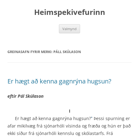
Hoppa
yfir
Heimspekivefurinn
í
efni
Valmynd
GREINASAFN FYRIR MERKI:
PÁLL SKÚLASON
Er hægt að kenna gagnrýna hugsun?
eftir Pál Skúlason
I
Er hægt að kenna gagnrýna hugsun?
Þessi spurning er
*
afar mikilvæg frá sjónarhóli vísinda og fræða og hún er það
ekki síður frá sjónarhóli kennslu og skólastarfs. Frá