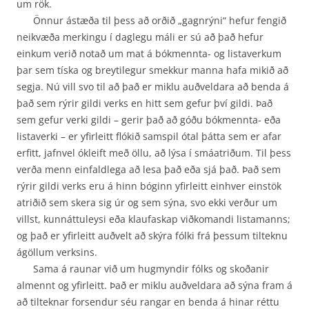
um rök.
Önnur ástæða til þess að orðið „gagnrýni“ hefur fengið
neikvæða merkingu í daglegu máli er sú að það hefur
einkum verið notað um mat á bókmennta- og listaverkum
þar sem tíska og breytilegur smekkur manna hafa mikið að
segja. Nú vill svo til að það er miklu auðveldara að benda á
það sem rýrir gildi verks en hitt sem gefur því gildi. Það
sem gefur verki gildi – gerir það að góðu bókmennta- eða
listaverki – er yfirleitt flókið samspil ótal þátta sem er afar
erfitt, jafnvel ókleift með öllu, að lýsa í smáatriðum. Til þess
verða menn einfaldlega að lesa það eða sjá það. Það sem
rýrir gildi verks eru á hinn bóginn yfirleitt einhver einstök
atriðið sem skera sig úr og sem sýna, svo ekki verður um
villst, kunnáttuleysi eða klaufaskap viðkomandi listamanns;
og það er yfirleitt auðvelt að skýra fólki frá þessum tilteknu
ágöllum verksins.
Sama á raunar við um hugmyndir fólks og skoðanir
almennt og yfirleitt. Það er miklu auðveldara að sýna fram á
að tilteknar forsendur séu rangar en benda á hinar réttu