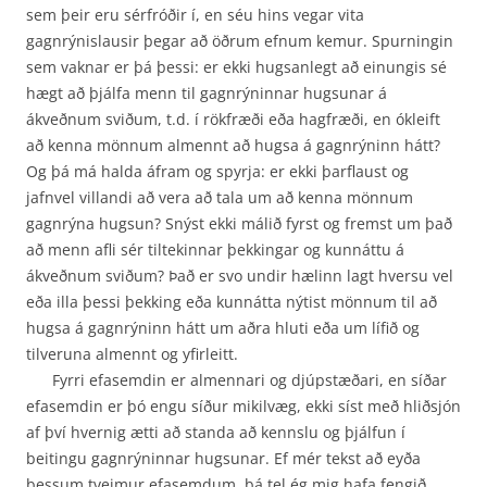
sem þeir eru sérfróðir í, en séu hins vegar vita
gagnrýnislausir þegar að öðrum efnum kemur. Spurningin
sem vaknar er þá þessi: er ekki hugsanlegt að einungis sé
hægt að þjálfa menn til gagnrýninnar hugsunar á
ákveðnum sviðum, t.d. í rökfræði eða hagfræði, en ókleift
að kenna mönnum almennt að hugsa á gagnrýninn hátt?
Og þá má halda áfram og spyrja: er ekki þarflaust og
jafnvel villandi að vera að tala um að kenna mönnum
gagnrýna hugsun? Snýst ekki málið fyrst og fremst um það
að menn afli sér tiltekinnar þekkingar og kunnáttu á
ákveðnum sviðum? Það er svo undir hælinn lagt hversu vel
eða illa þessi þekking eða kunnátta nýtist mönnum til að
hugsa á gagnrýninn hátt um aðra hluti eða um lífið og
tilveruna almennt og yfirleitt.
Fyrri efasemdin er almennari og djúpstæðari, en síðar
efasemdin er þó engu síður mikilvæg, ekki síst með hliðsjón
af því hvernig ætti að standa að kennslu og þjálfun í
beitingu gagnrýninnar hugsunar. Ef mér tekst að eyða
þessum tveimur efasemdum, þá tel ég mig hafa fengið