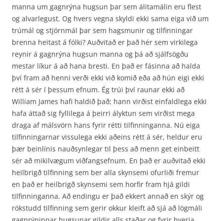
manna um gagnrýna hugsun þar sem álitamálin eru flest
og alvarlegust. Og hvers vegna skyldi ekki sama eiga við um
trúmál og stjórnmál þar sem hagsmunir og tilfinningar
brenna heitast á fólki? Auðvitað er það hér sem virkilega
reynir á gagnrýna hugsun manna og þá að sjálfsögðu
mestar líkur á að hana bresti. En það er fásinna að halda
því fram að henni verði ekki við komið eða að hún eigi ekki
rétt á sér í þessum efnum. Ég trúi því raunar ekki að
William James hafi haldið það; hann virðist einfaldlega ekki
hafa áttað sig fyllilega á þeirri ályktun sem virðist mega
draga af málsvörn hans fyrir rétti tilfinninganna. Nú eiga
tilfinningarnar vissulega ekki aðeins rétt á sér, heldur eru
þær beinlínis nauðsynlegar til þess að menn get einbeitt
sér að mikilvægum viðfangsefnum. En það er auðvitað ekki
heilbrigð tilfinning sem ber alla skynsemi ofurliði fremur
en það er heilbrigð skynsemi sem horfir fram hjá gildi
tilfinninganna. Að endingu er það ekkert annað en skýr og
rökstudd tilfinning sem gerir okkur kleift að sjá að lögmáli
gagnrýninnar hugsunar gildir alls staðar og fyrir hverja