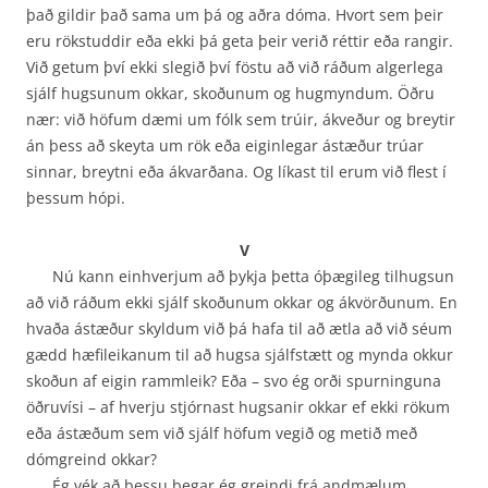
það gildir það sama um þá og aðra dóma. Hvort sem þeir
eru rökstuddir eða ekki þá geta þeir verið réttir eða rangir.
Við getum því ekki slegið því föstu að við ráðum algerlega
sjálf hugsunum okkar, skoðunum og hugmyndum. Öðru
nær: við höfum dæmi um fólk sem trúir, ákveður og breytir
án þess að skeyta um rök eða eiginlegar ástæður trúar
sinnar, breytni eða ákvarðana. Og líkast til erum við flest í
þessum hópi.
V
Nú kann einhverjum að þykja þetta óþægileg tilhugsun
að við ráðum ekki sjálf skoðunum okkar og ákvörðunum. En
hvaða ástæður skyldum við þá hafa til að ætla að við séum
gædd hæfileikanum til að hugsa sjálfstætt og mynda okkur
skoðun af eigin rammleik? Eða – svo ég orði spurninguna
öðruvísi – af hverju stjórnast hugsanir okkar ef ekki rökum
eða ástæðum sem við sjálf höfum vegið og metið með
dómgreind okkar?
Ég vék að þessu þegar ég greindi frá andmælum