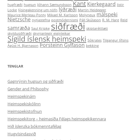
Kant
Kierkegaard
hugfræði
hugsun
Jóhann Sæmundsson
listir
lýðræði
Locke
lýsingakenning um nöfn
Martin Heidegger
málspeki
Maurice Merleau-Ponty
Mikael M. Karlsson
Molyneux
Nietzsche
nytjastefna
postmódernismi
Páll Skúlason
R. M. Hare
Reid
siðfræði
samræða
Saul Kripke
skiptaréttlæti
skyldusiðfræði
skynjanlegir eiginleikar
Sígild íslensk heimspeki
Sókrates
Tilgangur lífsins
Þorsteinn Gylfason
Ágúst H. Bjarnason
þekking
TENGLAR
Gagnrýnin hugsun og siðfræði
Gender and Philsophy
Heimspekinám
Heimspekiskólinn
Heimspekistofnun
Heimspekitorg – heimasíða Félags heimspekikennara
Hið íslenzka bókmenntafélag
Hugvísindasvið