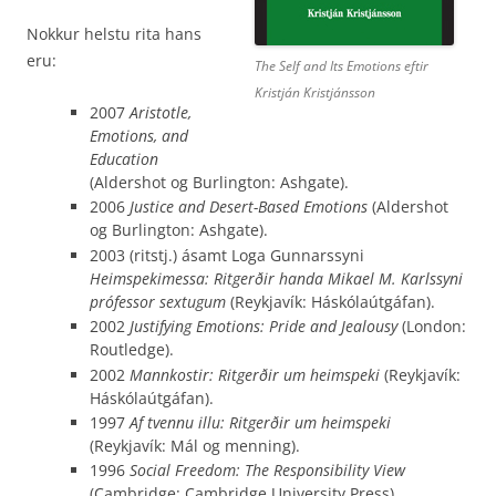
Nokkur helstu rita hans
eru:
The Self and Its Emotions eftir
Kristján Kristjánsson
2007
Aristotle,
Emotions, and
Education
(Aldershot og Burlington: Ashgate).
2006
Justice and Desert-Based Emotions
(Aldershot
og Burlington: Ashgate).
2003 (ritstj.) ásamt Loga Gunnarssyni
Heimspekimessa: Ritgerðir handa Mikael M. Karlssyni
prófessor sextugum
(Reykjavík: Háskólaútgáfan).
2002
Justifying Emotions: Pride and Jealousy
(London:
Routledge).
2002
Mannkostir: Ritgerðir um heimspeki
(Reykjavík:
Háskólaútgáfan).
1997
Af tvennu illu: Ritgerðir um heimspeki
(Reykjavík: Mál og menning).
1996
Social Freedom: The Responsibility View
(Cambridge: Cambridge University Press).