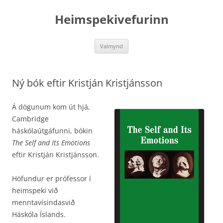
Hoppa
yfir
Heimspekivefurinn
í
efni
Valmynd
Ný bók eftir Kristján Kristjánsson
Á dögunum kom út hjá,
Cambridge
háskólaútgáfunni, bókin
The Self and Its Emotions
eftir Kristján Kristjánsson.
Höfundur er prófessor í
heimspeki við
menntavísindasvið
Háskóla Íslands.