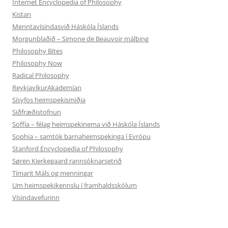
Internet Encyclopedia of Philosophy
Kistan
Menntavísindasvið Háskóla Íslands
Morgunblaðið – Simone de Beauvoir málþing
Philosophy Bites
Philosophy Now
Radical Philosophy
ReykjavíkurAkademían
Sísyfos heimspekismiðja
Siðfræðistofnun
Soffía – félag heimspekinema við Háskóla Íslands
Sophia – samtök barnaheimspekinga í Evrópu
Stanford Encyclopedia of Philosophy
Søren Kierkegaard rannsóknarsetrið
Tímarit Máls og menningar
Um heimspekikennslu í framhaldsskólum
Vísindavefurinn