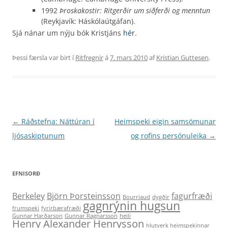
1992
Þroskakostir: Ritgerðir um siðferði og menntun
(Reykjavík: Háskólaútgáfan).
Sjá nánar um nýju bók Kristjáns
hér
.
Þessi færsla var birt í
Ritfregnir
á
7. mars 2010
af
Kristian Guttesen
.
Leiðarkerfi
←
Ráðstefna: Náttúran í
Heimspeki eigin samsömunar
færslna
ljósaskiptunum
og rofins persónuleika
→
EFNISORÐ
Berkeley
Björn Þorsteinsson
fagurfræði
Bourriaud
dygðir
gagnrýnin hugsun
frumspeki
fyrirbærafræði
Gunnar Harðarson
Gunnar Ragnarsson
heili
Henry Alexander Henrysson
hlutverk heimspekinnar