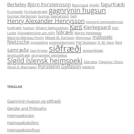
Berkeley
Björn Þorsteinsson
fagurfræði
Bourriaud
dygðir
gagnrýnin hugsun
frumspeki
fyrirbærafræði
Gunnar Harðarson
Gunnar Ragnarsson
heili
Henry Alexander Henrysson
hlutverk heimspekinnar
Kant
Kierkegaard
hugfræði
hugsun
Jóhann Sæmundsson
listir
lýðræði
Locke
lýsingakenning um nöfn
Martin Heidegger
málspeki
Maurice Merleau-Ponty
Mikael M. Karlsson
Molyneux
Nietzsche
nytjastefna
postmódernismi
Páll Skúlason
R. M. Hare
Reid
siðfræði
samræða
Saul Kripke
skiptaréttlæti
skyldusiðfræði
skynjanlegir eiginleikar
Sígild íslensk heimspeki
Sókrates
Tilgangur lífsins
Þorsteinn Gylfason
Ágúst H. Bjarnason
þekking
TENGLAR
Gagnrýnin hugsun og siðfræði
Gender and Philsophy
Heimspekinám
Heimspekiskólinn
Heimspekistofnun