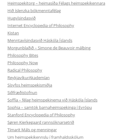
Heimspekitorg – heimasíða Félags heimspekikennara
Hið íslenzka bókmenntafélag
Hugvísindasvið
Internet Encyclopedia of Philosophy
Kistan
Menntavísindasvið Háskóla Íslands
Morgunblaðið – Simone de Beauvoir málþing
Philosophy Bites
Philosophy Now
Radical Philosophy
ReykjavíkurAkademían
Sísyfos heimspekismiðja
Siðfræðistofnun
Soffía – félag heimspekinema við Háskóla Íslands
Sophia – samtök barnaheimspekinga í Evrópu
Stanford Encyclopedia of Philosophy
Søren Kierkegaard rannsóknarsetrið
Tímarit Máls og menningar
Um heimspekikennslu í framhaldsskólum