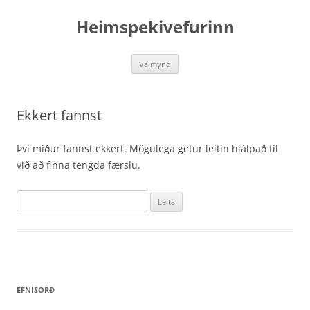
Hoppa
yfir
Heimspekivefurinn
í
efni
Valmynd
Ekkert fannst
Því miður fannst ekkert. Mögulega getur leitin hjálpað til
við að finna tengda færslu.
Leita
að:
EFNISORÐ