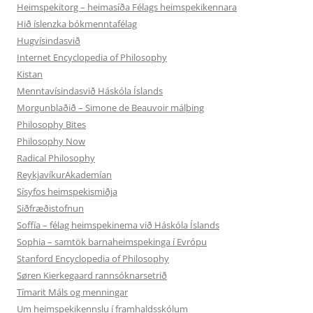
Heimspekitorg – heimasíða Félags heimspekikennara
Hið íslenzka bókmenntafélag
Hugvísindasvið
Internet Encyclopedia of Philosophy
Kistan
Menntavísindasvið Háskóla Íslands
Morgunblaðið – Simone de Beauvoir málþing
Philosophy Bites
Philosophy Now
Radical Philosophy
ReykjavíkurAkademían
Sísyfos heimspekismiðja
Siðfræðistofnun
Soffía – félag heimspekinema við Háskóla Íslands
Sophia – samtök barnaheimspekinga í Evrópu
Stanford Encyclopedia of Philosophy
Søren Kierkegaard rannsóknarsetrið
Tímarit Máls og menningar
Um heimspekikennslu í framhaldsskólum