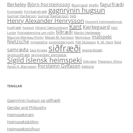
Berkeley
Björn Þorsteinsson
fagurfræði
Bourriaud
dygðir
gagnrýnin hugsun
frumspeki
fyrirbærafræði
Gunnar Harðarson
Gunnar Ragnarsson
heili
Henry Alexander Henrysson
hlutverk heimspekinnar
Kant
Kierkegaard
hugfræði
hugsun
Jóhann Sæmundsson
listir
lýðræði
Locke
lýsingakenning um nöfn
Martin Heidegger
málspeki
Maurice Merleau-Ponty
Mikael M. Karlsson
Molyneux
Nietzsche
nytjastefna
postmódernismi
Páll Skúlason
R. M. Hare
Reid
siðfræði
samræða
Saul Kripke
skiptaréttlæti
skyldusiðfræði
skynjanlegir eiginleikar
Sígild íslensk heimspeki
Sókrates
Tilgangur lífsins
Þorsteinn Gylfason
Ágúst H. Bjarnason
þekking
TENGLAR
Gagnrýnin hugsun og siðfræði
Gender and Philsophy
Heimspekinám
Heimspekiskólinn
Heimspekistofnun