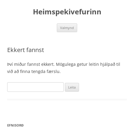
Hoppa
yfir
Heimspekivefurinn
í
efni
Valmynd
Ekkert fannst
Því miður fannst ekkert. Mögulega getur leitin hjálpað til
við að finna tengda færslu.
Leita
að:
EFNISORÐ