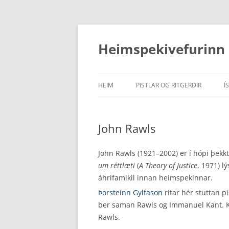
Hoppa
yfir
í
Heimspekivefurinn
efni
HEIM
PISTLAR OG RITGERÐIR
Í
PISTLAR
John Rawls
RITDÓMAR
RITGERÐIR
John Rawls (1921–2002) er í hópi þek
um réttlæti
(
A Theory of Justice
, 1971) l
áhrifamikil innan heimspekinnar.
Þorsteinn Gylfason
ritar hér stuttan p
ber saman Rawls og Immanuel Kant. K
Rawls.