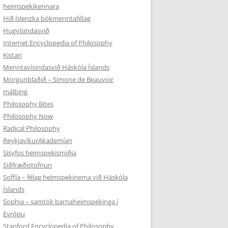
heimspekikennara
Hið íslenzka bókmenntafélag
Hugvísindasvið
Internet Encyclopedia of Philosophy
Kistan
Menntavísindasvið Háskóla Íslands
Morgunblaðið – Simone de Beauvoir
málþing
Philosophy Bites
Philosophy Now
Radical Philosophy
ReykjavíkurAkademían
Sísyfos heimspekismiðja
Siðfræðistofnun
Soffía – félag heimspekinema við Háskóla
Íslands
Sophia – samtök barnaheimspekinga í
Evrópu
Stanford Encyclopedia of Philosophy