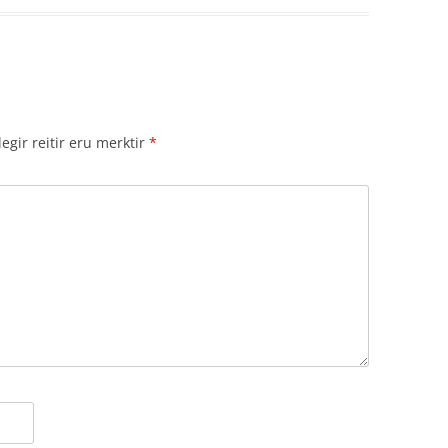
gir reitir eru merktir
*