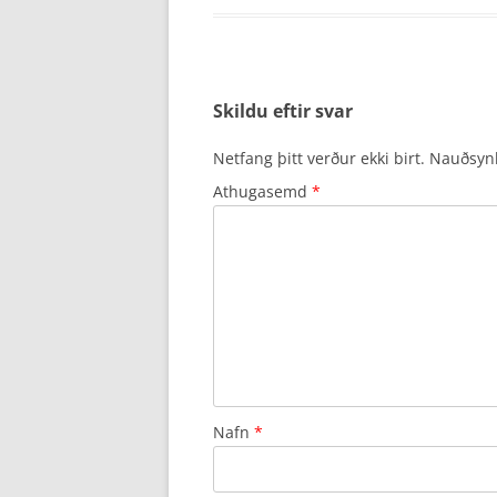
Skildu eftir svar
Netfang þitt verður ekki birt.
Nauðsynle
Athugasemd
*
Nafn
*