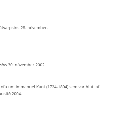
kisútvarpsins 28. nóvember.
sins
30. nóvember 2002.
lstofu um Immanuel Kant (1724-1804) sem var hluti af
austið 2004.