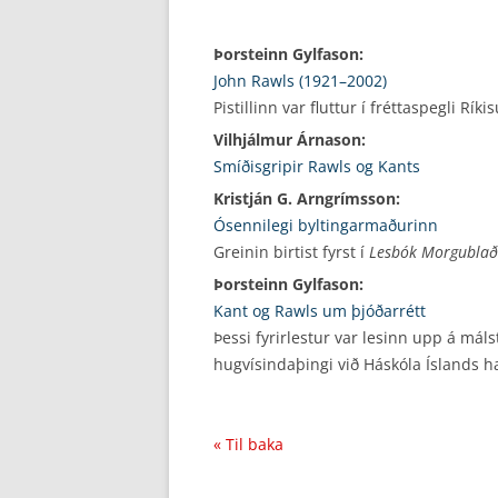
Þorsteinn Gylfason:
John Rawls (1921–2002)
Pistillinn var fluttur í fréttaspegli Rí
Vilhjálmur Árnason:
Smíðisgripir Rawls og Kants
Kristján G. Arngrímsson:
Ósennilegi byltingarmaðurinn
Greinin birtist fyrst í
Lesbók Morgublað
Þorsteinn Gylfason:
Kant og Rawls um þjóðarrétt
Þessi fyrirlestur var lesinn upp á má
hugvísindaþingi við Háskóla Íslands h
« Til baka