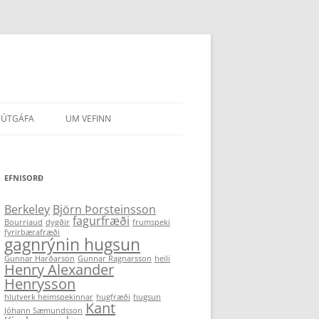
ÚTGÁFA
UM VEFINN
IR HÖFUNDA
EFNISORÐ
Berkeley
Björn Þorsteinsson
fagurfræði
Bourriaud
dygðir
frumspeki
fyrirbærafræði
gagnrýnin hugsun
Gunnar Harðarson
Gunnar Ragnarsson
heili
Henry Alexander
Henrysson
hlutverk heimspekinnar
hugfræði
hugsun
Kant
Jóhann Sæmundsson