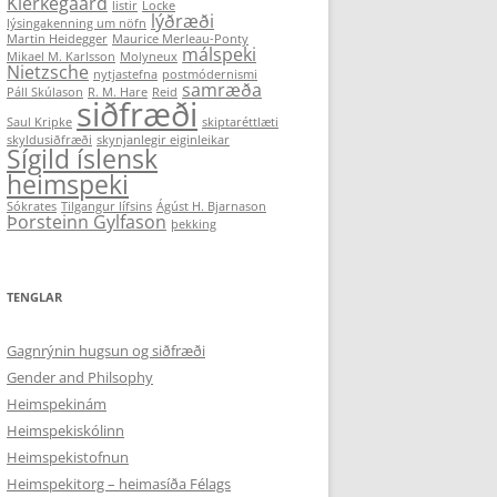
Kierkegaard
listir
Locke
lýðræði
lýsingakenning um nöfn
Martin Heidegger
Maurice Merleau-Ponty
málspeki
Mikael M. Karlsson
Molyneux
Nietzsche
nytjastefna
postmódernismi
samræða
Páll Skúlason
R. M. Hare
Reid
siðfræði
Saul Kripke
skiptaréttlæti
skyldusiðfræði
skynjanlegir eiginleikar
Sígild íslensk
heimspeki
Sókrates
Tilgangur lífsins
Ágúst H. Bjarnason
Þorsteinn Gylfason
þekking
TENGLAR
Gagnrýnin hugsun og siðfræði
Gender and Philsophy
Heimspekinám
Heimspekiskólinn
Heimspekistofnun
Heimspekitorg – heimasíða Félags