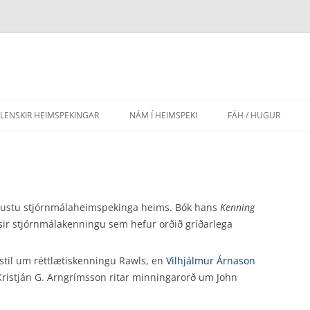
SLENSKIR HEIMSPEKINGAR
NÁM Í HEIMSPEKI
FÁH / HUGUR
AÐRIR HÁSKÓLAR
EFNISYFIRLIT HUGAR
FRAMHALDSSKÓLAR
LEIÐBEININGAR FYR
GRUNNSKÓLAR
LÖG FÉLAGSINS
ktustu stjórnmálaheimspekinga heims. Bók hans
Kenning
ýsir stjórnmálakenningu sem hefur orðið gríðarlega
LEIKSKÓLAR
istil um réttlætiskenningu Rawls, en
Vilhjálmur Árnason
ristján G. Arngrímsson ritar minningarorð um John