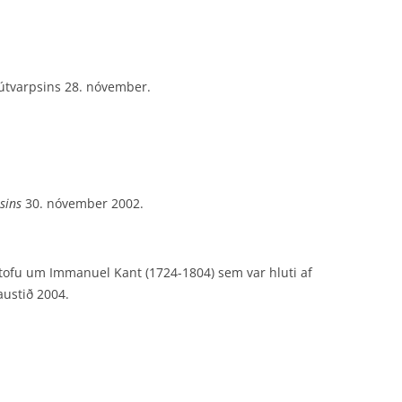
kisútvarpsins 28. nóvember.
sins
30. nóvember 2002.
lstofu um Immanuel Kant (1724-1804) sem var hluti af
austið 2004.