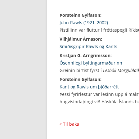
Þorsteinn Gylfason:
John Rawls (1921–2002)
Pistillinn var fluttur í fréttaspegli Rí
Vilhjálmur Árnason:
Smíðisgripir Rawls og Kants
Kristján G. Arngrímsson:
Ósennilegi byltingarmaðurinn
Greinin birtist fyrst í
Lesbók Morgublað
Þorsteinn Gylfason:
Kant og Rawls um þjóðarrétt
Þessi fyrirlestur var lesinn upp á má
hugvísindaþingi við Háskóla Íslands h
« Til baka