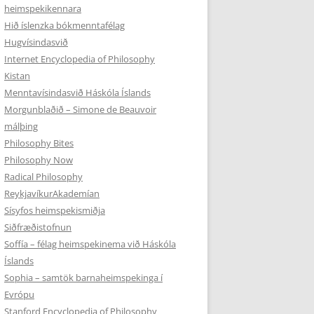
heimspekikennara
Hið íslenzka bókmenntafélag
Hugvísindasvið
Internet Encyclopedia of Philosophy
Kistan
Menntavísindasvið Háskóla Íslands
Morgunblaðið – Simone de Beauvoir
málþing
Philosophy Bites
Philosophy Now
Radical Philosophy
ReykjavíkurAkademían
Sísyfos heimspekismiðja
Siðfræðistofnun
Soffía – félag heimspekinema við Háskóla
Íslands
Sophia – samtök barnaheimspekinga í
Evrópu
Stanford Encyclopedia of Philosophy