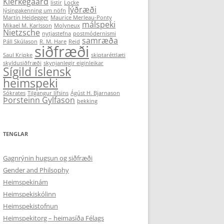
Kierkegaard
listir
Locke
lýðræði
lýsingakenning um nöfn
Martin Heidegger
Maurice Merleau-Ponty
málspeki
Mikael M. Karlsson
Molyneux
Nietzsche
nytjastefna
postmódernismi
samræða
Páll Skúlason
R. M. Hare
Reid
siðfræði
Saul Kripke
skiptaréttlæti
skyldusiðfræði
skynjanlegir eiginleikar
Sígild íslensk
heimspeki
Sókrates
Tilgangur lífsins
Ágúst H. Bjarnason
Þorsteinn Gylfason
þekking
TENGLAR
Gagnrýnin hugsun og siðfræði
Gender and Philsophy
Heimspekinám
Heimspekiskólinn
Heimspekistofnun
Heimspekitorg – heimasíða Félags