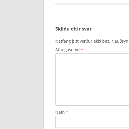
Skildu eftir svar
Netfang þitt verður ekki birt.
Nauðsynle
Athugasemd
*
Nafn
*