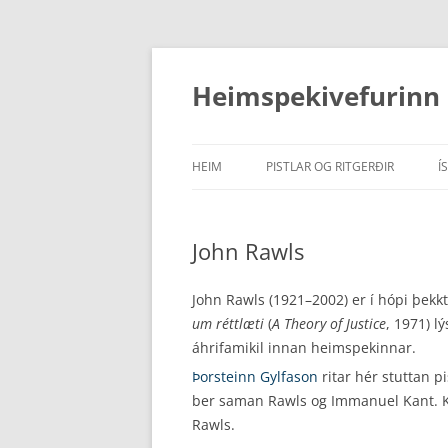
Hoppa
yfir
í
Heimspekivefurinn
efni
HEIM
PISTLAR OG RITGERÐIR
Í
PISTLAR
John Rawls
RITDÓMAR
RITGERÐIR
John Rawls (1921–2002) er í hópi þek
um réttlæti
(
A Theory of Justice
, 1971) l
áhrifamikil innan heimspekinnar.
Þorsteinn Gylfason
ritar hér stuttan p
ber saman Rawls og Immanuel Kant. K
Rawls.