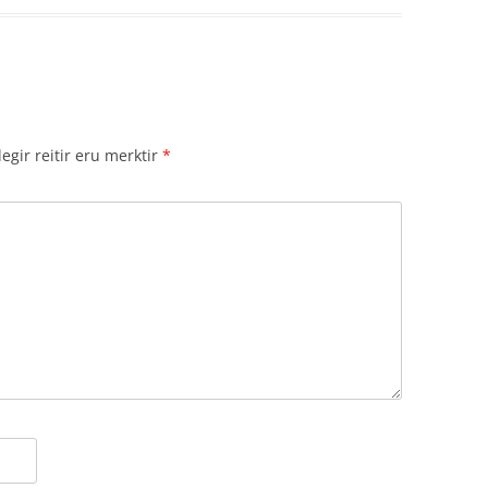
gir reitir eru merktir
*