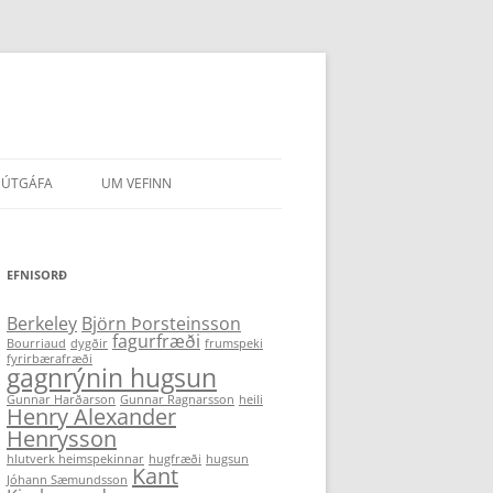
ÚTGÁFA
UM VEFINN
IR HÖFUNDA
EFNISORÐ
Berkeley
Björn Þorsteinsson
fagurfræði
Bourriaud
dygðir
frumspeki
fyrirbærafræði
gagnrýnin hugsun
Gunnar Harðarson
Gunnar Ragnarsson
heili
Henry Alexander
Henrysson
hlutverk heimspekinnar
hugfræði
hugsun
Kant
Jóhann Sæmundsson