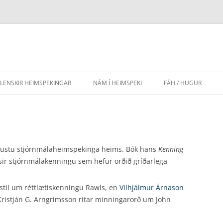
SLENSKIR HEIMSPEKINGAR
NÁM Í HEIMSPEKI
FÁH / HUGUR
AÐRIR HÁSKÓLAR
EFNISYFIRLIT HUGAR
FRAMHALDSSKÓLAR
LEIÐBEININGAR FYR
GRUNNSKÓLAR
LÖG FÉLAGSINS
ktustu stjórnmálaheimspekinga heims. Bók hans
Kenning
ýsir stjórnmálakenningu sem hefur orðið gríðarlega
LEIKSKÓLAR
istil um réttlætiskenningu Rawls, en
Vilhjálmur Árnason
ristján G. Arngrímsson ritar minningarorð um John