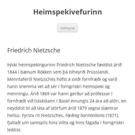
Hoppa
yfir
Heimspekivefurinn
í
efni
Valmynd
Friedrich Nietzsche
Þýski heimspekingurinn Friedrich Nietzsche fæddist árið
1844 í bænum Rökken sem þá tilheyrði Prússlandi.
Menntaferill Nietzsches hófst á sviði fornfræði og varð
hann snemma vel að sér í forn­grískri heimspeki og
menningu. Árið 1869 var hann gerður að prófessor í
fornfræði við háskólann í Basel einungis 24 ára að aldri, en
neyddist til að láta af störfum árið 1879 vegna slæmrar
heilsu. Fyrsta rit Nietzsches,
Fæðing harmleiksins
(1871),
fjallaði um samspils hins villta og hins fágaða í forngrískri
leiklist.