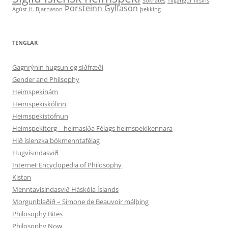
Sókrates
Tilgangur lífsins
Þorsteinn Gylfason
Ágúst H. Bjarnason
þekking
TENGLAR
Gagnrýnin hugsun og siðfræði
Gender and Philsophy
Heimspekinám
Heimspekiskólinn
Heimspekistofnun
Heimspekitorg – heimasíða Félags heimspekikennara
Hið íslenzka bókmenntafélag
Hugvísindasvið
Internet Encyclopedia of Philosophy
Kistan
Menntavísindasvið Háskóla Íslands
Morgunblaðið – Simone de Beauvoir málþing
Philosophy Bites
Philosophy Now