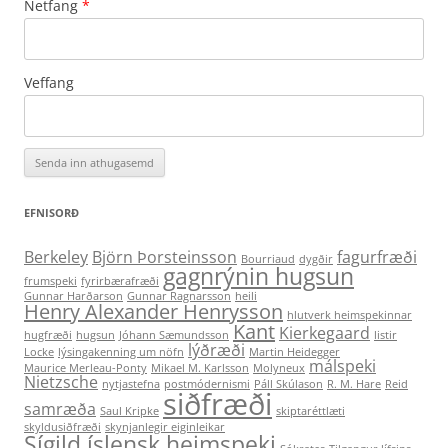
Netfang
*
Veffang
EFNISORÐ
Berkeley
Björn Þorsteinsson
fagurfræði
Bourriaud
dygðir
gagnrýnin hugsun
frumspeki
fyrirbærafræði
Gunnar Harðarson
Gunnar Ragnarsson
heili
Henry Alexander Henrysson
hlutverk heimspekinnar
Kant
Kierkegaard
hugfræði
hugsun
Jóhann Sæmundsson
listir
lýðræði
Locke
lýsingakenning um nöfn
Martin Heidegger
málspeki
Maurice Merleau-Ponty
Mikael M. Karlsson
Molyneux
Nietzsche
nytjastefna
postmódernismi
Páll Skúlason
R. M. Hare
Reid
siðfræði
samræða
Saul Kripke
skiptaréttlæti
skyldusiðfræði
skynjanlegir eiginleikar
Sígild íslensk heimspeki