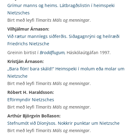
Grímur manns og heims. Látbragðslistin í heimspeki
Nietzsches
Birt með leyfi
Tímarits Máls og menningar
.
Vilhjálmur Árnason:
Við rætur mannlegs siðferðis. Siðagagnrýni og heilræði
Friedrichs Nietzsche
Greinin birtist í
Broddflugum,
Háskólaútgáfan 1997.
Kristján Árnason:
„Bara flón! bara skáld!“ Heimspeki í molum eða molar um
Nietzsche
Birt með leyfi
Tímarits Máls og menningar
.
Róbert H. Haraldsson:
Eftirmyndir Nietzsches
Birt með leyfi
Tímarits Máls og menningar
.
Arthúr Björgvin Bollason:
Stefnumót við Díonýsos. Nokkrir punktar um Nietzsche
Birt með leyfi
Tímarits Máls og menningar
.