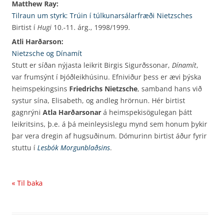
Matthew Ray:
Tilraun um styrk: Trúin í túlkunarsálarfræði Nietzsches
Birtist í
Hugi
10.-11. árg., 1998/1999.
Atli Harðarson:
Nietzsche og Dínamít
Stutt er síðan nýjasta leikrit Birgis Sigurðssonar,
Dínamít
,
var frumsýnt í Þjóðleikhúsinu. Efniviður þess er ævi þýska
heimspekingsins
Friedrichs Nietzsche
, samband hans við
systur sína, Elisabeth, og andleg hrörnun. Hér birtist
gagnrýni
Atla Harðarsonar
á heimspekisögulegan þátt
leikritsins, þ.e. á þá meinleysislegu mynd sem honum þykir
þar vera dregin af hugsuðinum. Dómurinn birtist áður fyrir
stuttu í
Lesbók Morgunblaðsins
.
« Til baka