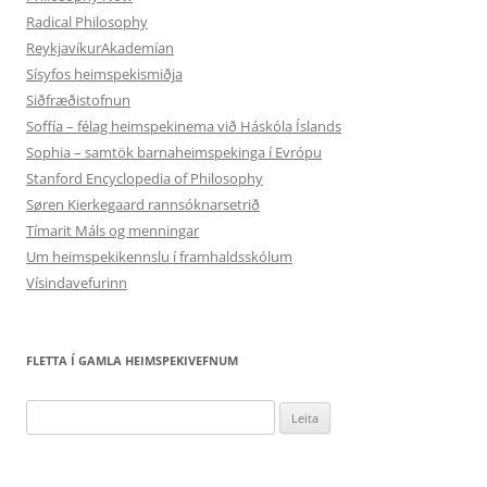
Radical Philosophy
ReykjavíkurAkademían
Sísyfos heimspekismiðja
Siðfræðistofnun
Soffía – félag heimspekinema við Háskóla Íslands
Sophia – samtök barnaheimspekinga í Evrópu
Stanford Encyclopedia of Philosophy
Søren Kierkegaard rannsóknarsetrið
Tímarit Máls og menningar
Um heimspekikennslu í framhaldsskólum
Vísindavefurinn
FLETTA Í GAMLA HEIMSPEKIVEFNUM
Leita
að: