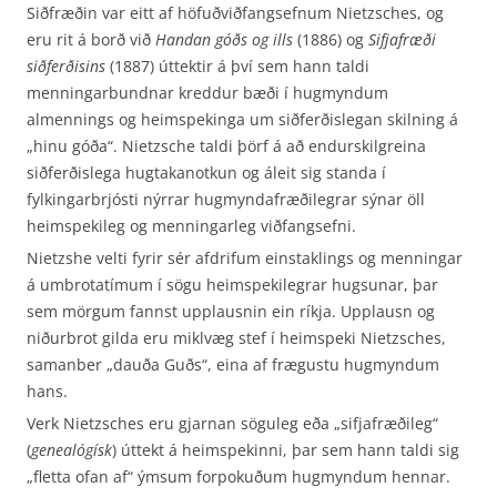
Siðfræðin var eitt af höfuðviðfangsefnum Nietzsches, og
eru rit á borð við
Handan góðs og ills
(1886) og
Sifjafræði
siðferðisins
(1887) úttektir á því sem hann taldi
menningarbundnar kreddur bæði í hugmyndum
almennings og heimspekinga um siðferðislegan skilning á
„hinu góða“. Nietzsche taldi þörf á að endurskilgreina
siðferðislega hugtakanotkun og áleit sig standa í
fylkingarbrjósti nýrrar hugmyndafræðilegrar sýnar öll
heimspekileg og menningarleg viðfangsefni.
Nietzshe velti fyrir sér afdrifum einstaklings og menningar
á umbrotatímum í sögu heimspeki­legrar hugsunar, þar
sem mörgum fannst upplausnin ein ríkja. Upplausn og
niðurbrot gilda eru miklvæg stef í heimspeki Nietzsches,
samanber „dauða Guðs“, eina af frægustu hugmyndum
hans.
Verk Nietzsches eru gjarnan söguleg eða „sifjafræðileg“
(
genealógísk
) úttekt á heimspekinni, þar sem hann taldi sig
„fletta ofan af“ ýmsum forpokuðum hugmyndum hennar.