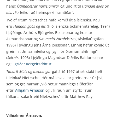
hans;
Ótímabærar hugleiðingar
og undir­titil
Handan góðs og
ills
, „Forleikur að heimspeki framtíðar“.
Tvö af ritum Nietzsches hafa komið út á íslensku. Þau
eru
Handan góðs og ills
(Hið íslenzka bókmenntafélag, 1994)
í þýðingu Arthúrs Björgvins Bollasonar og Þrastar
Ásmundssonar og
Svo mælti Zaraþústra
(Háskólaútgáfan,
1996) í þýðingu Jóns Árna Jónssonar. Einnig hefur komið út
greinin „Um sannleika og lygi í ósiðrænum skilningi“
(
Skírnir
, 1993) í þýðingu Magnúsar Diðriks Baldurssonar
og
Sigríðar Þorgeirsdóttur
.
Tímarit Máls og menningar
gaf árið 1997 út sérstakt hefti
tileinkað Nietzsche. Hér má lesa allar greinarnar úr því,
sem og greinarnar „Við rætur mannlegs siðferðis“
eftir
Vilhjálm Árnason
og „Tilraun um styrk: Trúin í
túlkunarsálarfræði Nietzsches“ eftir Matthew Ray.
Vilhjálmur Árnason: