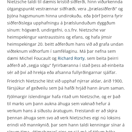
Nietzsche taldi til dæmis kristið siðferði, hinn viðurkennda
útgangspunkt vestrænnar siðfræði, vera „þrælasiðferði“ og
þjóna hagsmunum hinna undirokuðu, eða þörf þeirra fyrir
siðferðislega upphafningu á þræls­lunduðum dyggðum
sínum: hógværð, undirgefni, o.s.frv. Nietzsche var
heimspekingur vantrausts­ins og efans, og hafa ýmsir
heimspekingar 20. beitt aðferðum hans við að grafa undan
viðteknum viðhorfum í samfélaginu. Má þar nefna sem
dæmi Michel Foucault og
Richard Rorty
, sem beita þeirri
aðferð að „segja sögu“ fyrirbæranna í stað þess að einbeita
sér að því að hrekja eða af­sanna fullyrðingarnar sjálfar.
Friedrich Nietzsche lést við upphaf nýrrar aldar, árið 1900,
fársjúkur af geðveilu sem þá hafði hrjáð hann árum saman.
Fjölmargir íslendingar hafa ritað um Nietzsche, og er það
til marks um þann aukna áhuga sem vaknað hefur á
verkum hans á síðustu áratugum. Freistandi er að skýra
þennan áhuga sem svo að verk Nietzsches eigi nú loksins
erindi við mannkynið, þar sem hann taldi kenningar sínar á
sínum tíma „ótímabærar“ eins og sjá má af titlum bóka