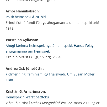
Arnór Hannibalsson:
Pólsk heimspeki á 20. öld
Erindi flutt á fundi Félags áhugamanna um heimspeki árið
1978.
Þorsteinn Gylfason:
Áhugi fáeinna heimspekinga á heimspeki. Handa Félagi
áhugamanna um heimspeki
Greinin birtist í
Hugi
, 16. árg. 2004.
Andrea Ósk Jónsdóttir:
Fjölmenning, femínismi og frjálslyndi. Um Susan Moller
Okin
Kristján G. Arngrímsson:
Heimspekin krefst þátttöku
Viðtalið birtist í
Lesbók Morgunblaðsins
, 22. mars 2003 og er