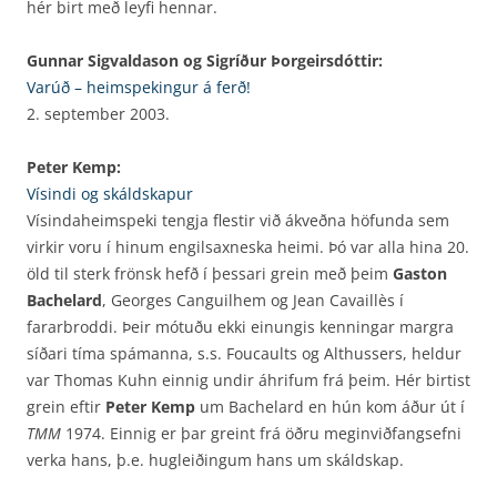
hér birt með leyfi hennar.
Gunnar Sigvaldason og Sigríður Þorgeirsdóttir:
Varúð – heimspekingur á ferð!
2. september 2003.
Peter Kemp:
Vísindi og skáldskapur
Vísindaheimspeki tengja flestir við ákveðna höfunda sem
virkir voru í hinum engilsaxneska heimi. Þó var alla hina 20.
öld til sterk frönsk hefð í þessari grein með þeim
Gaston
Bachelard
, Georges Canguilhem og Jean Cavaillès í
fararbroddi. Þeir mótuðu ekki einungis kenningar margra
síðari tíma spámanna, s.s. Foucaults og Althussers, heldur
var Thomas Kuhn einnig undir áhrifum frá þeim. Hér birtist
grein eftir
Peter Kemp
um Bachelard en hún kom áður út í
TMM
1974. Einnig er þar greint frá öðru meginviðfangsefni
verka hans, þ.e. hugleiðingum hans um skáldskap.