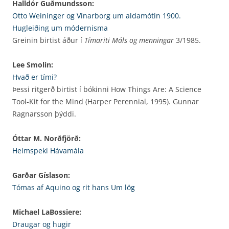
Halldór Guðmundsson:
Otto Weininger og Vínarborg um aldamótin 1900.
Hugleiðing um módernisma
Greinin birtist áður í
Tímariti Máls og menningar
3/1985.
Lee Smolin:
Hvað er tími?
Þessi ritgerð birtist í bókinni How Things Are: A Science
Tool-Kit for the Mind (Harper Perennial, 1995). Gunnar
Ragnarsson þýddi.
Óttar M. Norðfjörð:
Heimspeki Hávamála
Garðar Gíslason:
Tómas af Aquino og rit hans Um lög
Michael LaBossiere:
Draugar og hugir