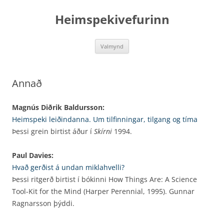
Hoppa
yfir
Heimspekivefurinn
í
efni
Valmynd
Annað
Magnús Diðrik Baldursson:
Heimspeki leiðindanna. Um tilfinningar, tilgang og tíma
Þessi grein birtist áður í
Skírni
1994.
Paul Davies:
Hvað gerðist á undan miklahvelli?
Þessi ritgerð birtist í bókinni How Things Are: A Science
Tool-Kit for the Mind (Harper Perennial, 1995). Gunnar
Ragnarsson þýddi.