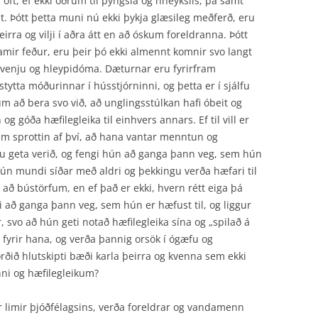
ú oft, ef ekki öðrum til þyngsla og hneykslis, þá samt
st. Þótt þetta muni nú ekki þykja glæsileg meðferð, eru
irra og vilji í aðra átt en að óskum foreldranna. Þótt
ir feður, eru þeir þó ekki almennt komnir svo langt
rna venju og hleypidóma. Dæturnar eru fyrirfram
stytta móðurinnar í hússtjórninni, og þetta er í sjálfu
um að bera svo við, að unglingsstúlkan hafi óbeit og
g góða hæfilegleika til einhvers annars. Ef til vill er
m sprottin af því, að hana vantar menntun og
au geta verið, og fengi hún að ganga þann veg, sem hún
hún mundi síðar með aldri og þekkingu verða hæfari til
 að bústörfum, en ef það er ekki, hvern rétt eiga þá
að ganga þann veg, sem hún er hæfust til, og liggur
 svo að hún geti notað hæfilegleika sína og „spilað á
g fyrir hana, og verða þannig orsök í ógæfu og
rðið hlutskipti bæði karla þeirra og kvenna sem ekki
nni og hæfilegleikum?
ir limir þjóðfélagsins, verða foreldrar og vandamenn