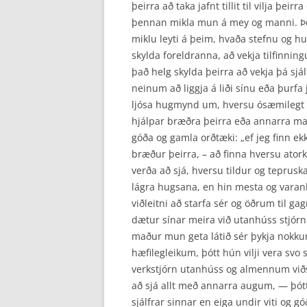
þeirra að taka jafnt tillit til vilja þe
þennan mikla mun á mey og manni. Þeir
miklu leyti á þeim, hvaða stefnu og hu
skylda foreldranna, að vekja tilfinnin
það helg skylda þeirra að vekja þá sjá
neinum að liggja á liði sínu eða þurfa 
ljósa hugmynd um, hversu ósæmilegt þa
hjálpar bræðra þeirra eða annarra ma
góða og gamla orðtæki: „ef jeg finn ekk
bræður þeirra, – að finna hversu atorka
verða að sjá, hversu tildur og tepru
lágra hugsana, en hin mesta og varanl
viðleitni að starfa sér og öðrum til 
dætur sínar meira við utanhúss stjór
maður mun geta látið sér þykja nokkur
hæfilegleikum, þótt hún vilji vera svo 
verkstjórn utanhúss og almennum við
að sjá allt með annarra augum, — þótt 
sjálfrar sinnar en eiga undir viti og g