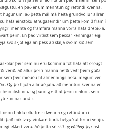
fundið köllun hjá sér til að rita um það málefni, sem þó
kilvægustu, en það er um menntun og réttindi kvenna.
hugur um, að þetta mál má heita grundvöllur allrar
ísu hafa einstöku athugasemdir um þetta komið fram í
yngri mennta og framfara manna vorra hafa drepið á,
vart þeim. En það virðist sem þessar kenningar eigi
ja svo skjótlega án þess að skilja svo mikið sem
skólar þeir sem nú eru komnir á fót hafa átt örðugt
efði verið, að allur þorri manna hefði veitt þeim góða
á, þar sem þeir miðuðu til almennings nota, megum vér
ðir. Og þó hljóta allir að játa, að menntun kvenna er
i í heimilislífinu, og þannig eitt af þeim málum, sem
eyti komnar undir.
rlmenn halda öllu frelsi kvenna og réttindum í
íti það mikilvæg einkaréttindi, helguð af fornri venju,
 megi ekkert vera. Að þetta sé
rétt og eðlilegt
þykjast