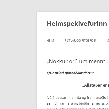
Hoppa
yfir
í
Heimspekivefurinn
efni
HEIM
PISTLAR OG RITGERÐIR
Í
PISTLAR
„Nokkur orð um menntun 
RITDÓMAR
RITGERÐIR
eftir Bríeti Bjarnhéðinsdóttur
„Allstaðar er
Nú á þessari mennta og framfaraöld h
sem til framfara og þjóðþrifa heyra, og