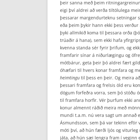
þeir sanna með þeim ritningargreinum,
eigi því aldrei að verða til­tölulega 
þessarar margendurteknu setningar sl
eða þeim þykir hann ekki þess verður 
þyki allmikið koma til þessara orða (þ
trúaðir á hana), sem ekki hafa yfirgri
kvenna standa sér fyrir þrifum, og ekk
framfarir sínar á niðurlægingu og ófrels
mótbárur, geta þeir þó aldrei fært gil
óhæfari til hvers konar framfara og m
heimtingu
til þess en þeir. Og meira að
þessari framfara og frelsis öld eru ko
dögum forfeðra vorra, sem þó stóðu ó
til framfara horfir. Vér þurfum ekki an
konur almennt ráðið meira með mönnum
mundi t.a.m. nú vera sagt um annað ein
Ásmundsson, sem þá var tekinn eftir 
móti því, að hún færði ljós og viturleg
játa, að hún sæi lengra fram í veginn 