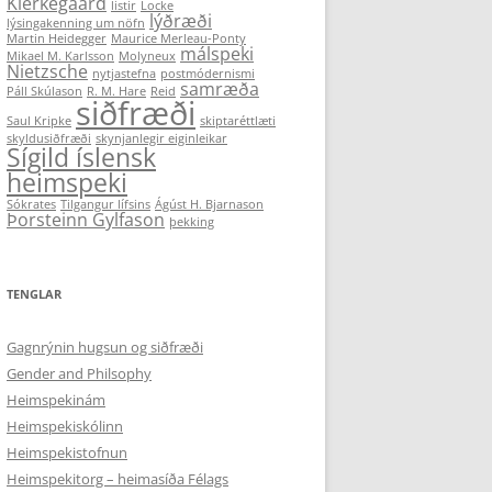
Kierkegaard
listir
Locke
lýðræði
lýsingakenning um nöfn
Martin Heidegger
Maurice Merleau-Ponty
málspeki
Mikael M. Karlsson
Molyneux
Nietzsche
nytjastefna
postmódernismi
samræða
Páll Skúlason
R. M. Hare
Reid
siðfræði
Saul Kripke
skiptaréttlæti
skyldusiðfræði
skynjanlegir eiginleikar
Sígild íslensk
heimspeki
Sókrates
Tilgangur lífsins
Ágúst H. Bjarnason
Þorsteinn Gylfason
þekking
TENGLAR
Gagnrýnin hugsun og siðfræði
Gender and Philsophy
Heimspekinám
Heimspekiskólinn
Heimspekistofnun
Heimspekitorg – heimasíða Félags