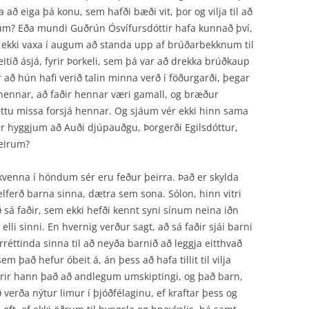
ð eiga þá konu, sem hafði bæði vit, þor og vilja til að
um? Eða mundi Guðrún Ósvífursdóttir hafa kunnað því,
r ekki vaxa í augum að standa upp af brúðarbekknum til
tið ásjá, fyrir Þorkeli, sem þá var að drekka brúðkaup
rir að hún hafi verið talin minna verð í föðurgarði, þegar
r hennar, að faðir hennar væri gamall, og bræður
ttu missa forsjá hennar. Og sjáum vér ekki hinn sama
vér hyggjum að Auði djúpauðgu, Þorgerði Egilsdóttur,
leirum?
 kvenna í höndum sér eru feður þeirra. Það er skylda
elferð barna sinna, dætra sem sona. Sólon, hinn vitri
 sá faðir, sem ekki hefði kennt syni sínum neina iðn
elli sinni. En hvernig verður sagt, að sá faðir sjái barni
ðurréttinda sinna til að neyða barnið að leggja eitthvað
em það hefur óbeit á, án þess að hafa tillit til vilja
örir hann það að andlegum umskiptingi, og það barn,
 verða nýtur limur í þjóðfélaginu, ef kraftar þess og