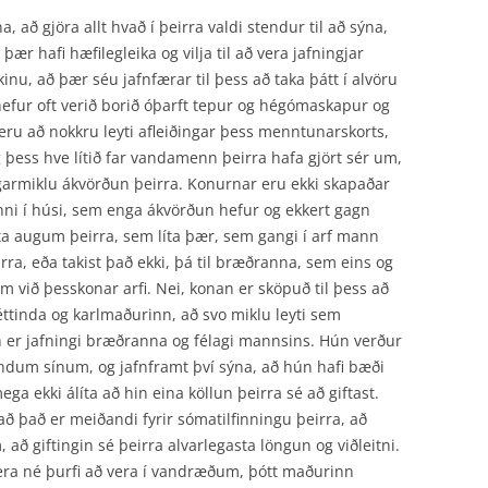
, að gjöra allt hvað í þeirra valdi stendur til að sýna,
þær hafi hæfilegleika og vilja til að vera jafningjar
inu, að þær séu jafnfærar til þess að taka þátt í alvöru
fur oft verið borið óþarft tepur og hégómaskapur og
r eru að nokkru leyti afleiðingar þess menntunarskorts,
g þess hve lítið far vandamenn þeirra hafa gjört sér um,
garmiklu ákvörðun þeirra. Konurnar eru ekki skapaðar
inni í húsi, sem enga ákvörðun hefur og ekkert gagn
a augum þeirra, sem líta þær, sem gangi í arf mann
rra, eða takist það ekki, þá til bræðranna, sem eins og
m við þesskonar arfi. Nei, konan er sköpuð til þess að
tinda og karlmaðurinn, að svo miklu leyti sem
ún er jafningi bræðranna og félagi mannsins. Hún verður
tindum sínum, og jafnframt því sýna, að hún hafi bæði
mega ekki álíta að hin eina köllun þeirra sé að giftast.
 það er meiðandi fyrir sómatilfinningu þeirra, að
ð giftingin sé þeirra alvarlegasta löngun og viðleitni.
 vera né þurfi að vera í vandræðum, þótt maðurinn