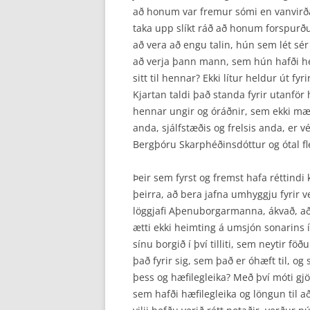
að honum var fremur sómi en vanvirða a
taka upp slíkt ráð að honum forspurð
að vera að engu talin, hún sem lét sé
að verja þann mann, sem hún hafði hei
sitt til hennar? Ekki lítur heldur út fy
Kjartan taldi það standa fyrir utanfö
hennar ungir og óráðnir, sem ekki mæ
anda, sjálfstæðis og frelsis anda, er 
Bergþóru Skarphéðinsdóttur og ótal f
Þeir sem fyrst og fremst hafa réttindi
þeirra, að bera jafna umhyggju fyrir v
löggjafi Aþenu­borgarmanna, ákvað, að
ætti ekki heimting á umsjón sonarins í 
sínu borgið í því tilliti, sem neytir fö
það fyrir sig, sem það er óhæft til, og s
þess og hæfilegleika? Með því móti gj
sem hafði hæfilegleika og löngun til að