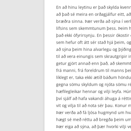
En að hinu leytinu er það skylda kvenna
að það sé meira en orðagjálfur eitt, að 
bræðra sinna. Þær verða að sýna í verk
lífsins sem skemmtunum þess. Þeim he
það ekki ófyrirsynju. En þessir ókosti
sem hefur oft átt sér stað hjá þeim, o
að sýna þeim hina alvarlegu og þýðin
til að vera einungis sem skrautgripir 
getur gjört annað enn það, að skemmt
frá manni, frá foreldrum til manns þei
líklegt er, taka ekki ætíð báðum höndu
gegna sömu skyldum og njóta sömu rét
hæfilegleikar hennar og vilji leyfa. H
því sjálf að hafa vakandi áhuga á rét
vit og vilja til að nota sér þau. Konur 
Þær verða að fá ljósa hugmynd um hvað
hægt sé með réttu að bregða þeim um, a
Þær eiga að sýna, að þær hvorki vilji