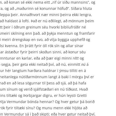
 að konan sé ekki nema eitt „rif úr síðu mannsins“, og
meira, og að „maðurinn sé konunnar höfuð“. Síðara hluta
eppa þeir. Annaðhvort nær minni þeirra ekki lengra,
að haldast á lofti. Það er nú eðlilegt, að mönnum þeim
ótt þeir í öðrum greinum séu hvorki biblíufróðir né
psmeiri skilning enn það, að þykja menntun og framfarir
i meiri drengskap en svo, að vilja byggja upphefð og
i kvenna. En þrátt fyrir öll rök sín og allar sínar
dar ástæður fyrir þeirri skoðun sinni, að konur séu
enntunar en karlar, eða að þær eigi minni
rétt
og
 segja, þeir geta ekki neitað því, að nú, einmitt
nú
á
nur hér langtum harðara haldnar í ýmsu tilliti en á
neitanlega nútíðarmönnum langt á baki í mörgu því er
nað en að lesa sögurnar til þess að sjá, að þá hafa
 sínum og verið sjálfstæðari en nú tíðkast. Hvað
s tiltæki og Þorbjargar digru, er hún leysti Gretti
vilja Vermundar bónda hennar? Og hver getur þá borið
 rök fyrir tiltæki sínu? Og munu menn ekki hljóta að
en Vermundur sá í það skipti; eða hver getur neitað því,