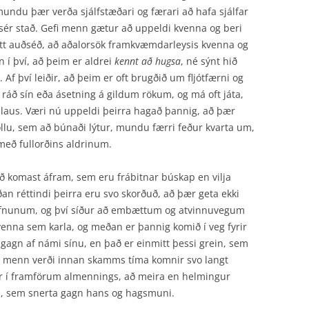
mundu þær verða sjálfstæðari og færari að hafa sjálfar
tt sér stað. Gefi menn gætur að uppeldi kvenna og beri
jótt auðséð, að aðalorsök framkvæmdarleysis kvenna og
in í því, að þeim er aldrei
kennt að hugsa
, né sýnt hið
Af því leiðir, að þeim er oft brugðið um fljótfærni og
i ráð sín eða ásetning á gildum rökum, og má oft játa,
ulaus. Væri nú uppeldi þeirra hagað þannig, að þær
öllu, sem að búnaði lýtur, mundu færri feður kvarta um,
með fullorðins aldrinum.
r að komast áfram, sem eru frábitnar búskap en vilja
ðan réttindi þeirra eru svo skorðuð, að þær geta ekki
fnunum, og því síður að embættum og atvinnuvegum
venna sem karla, og meðan er þannig komið í veg fyrir
 gagn af námi sínu, en það er einmitt þessi grein, sem
að menn verði innan skamms tíma komnir svo langt
ð er í framförum almennings, að meira en helmingur
m, sem snerta gagn hans og hagsmuni.