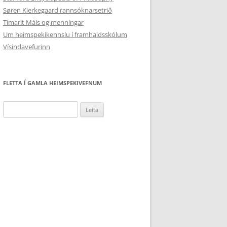
Søren Kierkegaard rannsóknarsetrið
Tímarit Máls og menningar
Um heimspekikennslu í framhaldsskólum
Vísindavefurinn
FLETTA Í GAMLA HEIMSPEKIVEFNUM
Leita
að: