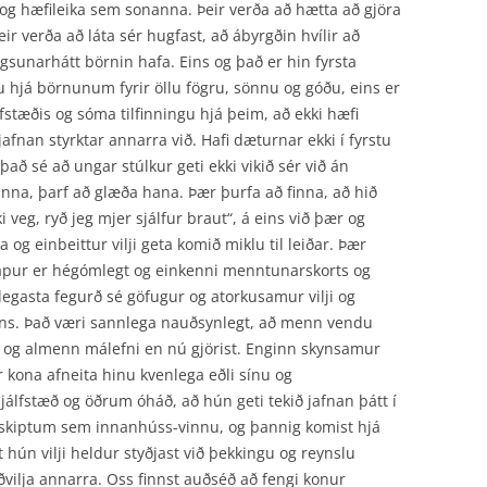
irra og hæfileika sem sonanna. Þeir verða að hætta að gjöra
 verða að láta sér hugfast, að ábyrgðin hvílir að
gsunarhátt börnin hafa. Eins og það er hin fyrsta
gu hjá börnunum fyrir öllu fögru, sönnu og góðu, eins er
lfstæðis og sóma tilfinningu hjá þeim, að ekki hæfi
jafnan styrktar annarra við. Hafi dæturnar ekki í fyrstu
ð sé að ungar stúlkur geti ekki vikið sér við án
nna, þarf að glæða hana. Þær þurfa að finna, að hið
i veg, ryð jeg mjer sjálfur braut“, á eins við þær og
 og einbeittur vilji geta komið miklu til leiðar. Þær
skapur er hégómlegt og einkenni menntunarskorts og
egasta fegurð sé göfugur og atorku­samur vilji og
gagns. Það væri sannlega nauðsynlegt, að menn vendu
n og almenn málefni en nú gjörist. Enginn skynsamur
 kona afneita hinu kvenlega eðli sínu og
sjálfstæð og öðrum óháð, að hún geti tekið jafnan þátt í
skiptum sem innanhúss-vinnu, og þannig komist hjá
hún vilji heldur styðjast við þekkingu og reynslu
óðvilja annarra. Oss finnst auðséð að fengi konur