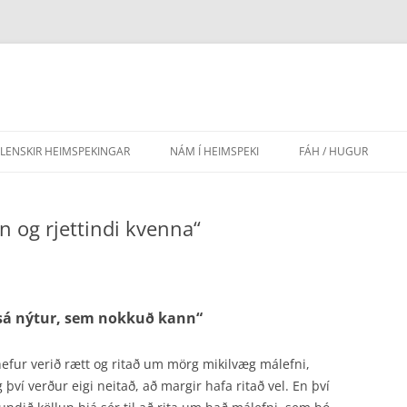
SLENSKIR HEIMSPEKINGAR
NÁM Í HEIMSPEKI
FÁH / HUGUR
AÐRIR HÁSKÓLAR
EFNISYFIRLIT HUGAR
og rjettindi kvenna“
FRAMHALDSSKÓLAR
LEIÐBEININGAR FYR
GRUNNSKÓLAR
LÖG FÉLAGSINS
LEIKSKÓLAR
 sá nýtur, sem nokkuð kann“
efur verið rætt og ritað um mörg mikilvæg málefni,
 því verður eigi neitað, að margir hafa ritað vel. En því