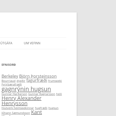
ÚTGÁFA
UM VEFINN
IR HÖFUNDA
EFNISORÐ
Berkeley
Björn Þorsteinsson
fagurfræði
Bourriaud
dygðir
frumspeki
fyrirbærafræði
gagnrýnin hugsun
Gunnar Harðarson
Gunnar Ragnarsson
heili
Henry Alexander
Henrysson
hlutverk heimspekinnar
hugfræði
hugsun
Kant
Jóhann Sæmundsson