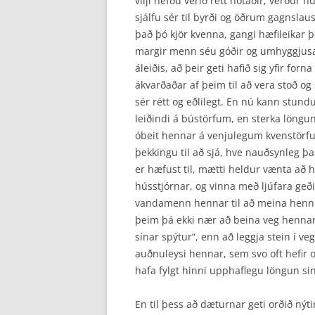
vilji hefðu verið rétt notaðir, verður n
sjálfu sér til byrði og öðrum gagnslau
það þó kjör kvenna, gangi hæfileikar þe
margir menn séu góðir og umhyggjusam
áleiðis, að þeir geti hafið sig yfir fo
ákvarðaðar af þeim til að vera stoð og 
sér rétt og eðlilegt. En nú kann stund
leiðindi á bústörfum, en sterka löngun o
óbeit hennar á venjulegum kvenstörfu
þekkingu til að sjá, hve nauðsynleg þ
er hæfust til, mætti heldur vænta að 
hússtjórnar, og vinna með ljúfara geði
vandamenn hennar til að meina henni 
þeim þá ekki nær að beina veg hennar,
sínar spýtur“, enn að leggja stein í ve
auðnuleysi hennar, sem svo oft hefir o
hafa fylgt hinni upphaflegu löngun si
En til þess að dæturnar geti orðið nýt