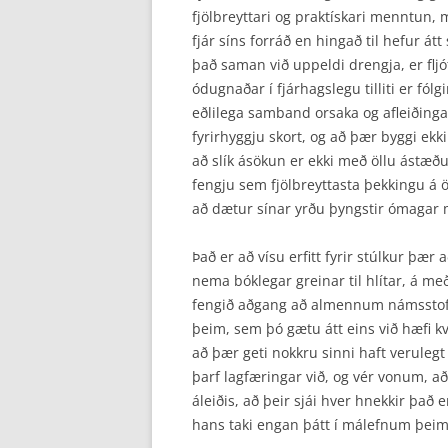
fjölbreyttari og praktískari menntun, 
fjár síns forráð en hingað til hefur á
það saman við uppeldi drengja, er fl
ódugnaðar í fjárhagslegu tilliti er fólg
eðlilega samband orsaka og afleiðinga. 
fyrirhyggju skort, og að þær byggi ekk
að slík ásökun er ekki með öllu ástæð
fengju sem fjölbreyttasta þekkingu á 
að dætur sínar yrðu þyngstir ómagar 
Það er að vísu erfitt fyrir stúlkur þæ
nema bóklegar greinar til hlítar, á me
fengið aðgang að almennum námssto
þeim, sem þó gætu átt eins við hæfi k
að þær geti nokkru sinni haft verulegt
þarf lagfæringar við, og vér vonum, 
áleiðis, að þeir sjái hver hnekkir þa
hans taki engan þátt í málefnum þei