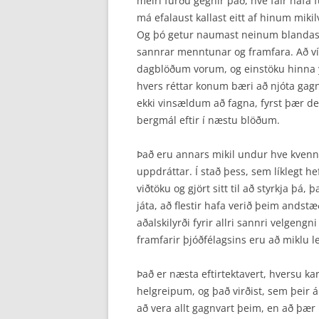
meiri furðu gegnir það, hve fáir hafa 
má efalaust kall­ast eitt af hinum mi
Og þó getur naumast neinum blandast 
sannrar menntunar og fram­fara. Að v
dagblöðum vorum, og einstöku hinna 
hvers réttar konum bæri að njóta gagn
ekki vinsældum að fagna, fyrst þær dey
bergmál eftir í næstu blöðum.
Það eru annars mikil undur hve kvenna
upp­dráttar. Í stað þess, sem líklegt h
viðtöku og gjört sitt til að styrkja þ
játa, að flestir hafa verið þeim andstæ
aðalskilyrði fyrir allri sannri velgengn
framfarir þjóðfélagsins eru að miklu l
Það er næsta eftirtektavert, hversu ka
helgreipum, og það virðist, sem þeir ál
að vera allt gagn­vart þeim, en að þær