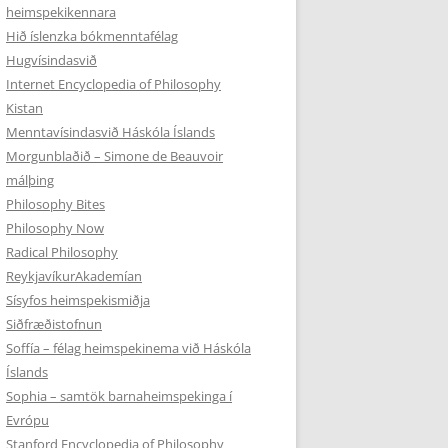
heimspekikennara
Hið íslenzka bókmenntafélag
Hugvísindasvið
Internet Encyclopedia of Philosophy
Kistan
Menntavísindasvið Háskóla Íslands
Morgunblaðið – Simone de Beauvoir
málþing
Philosophy Bites
Philosophy Now
Radical Philosophy
ReykjavíkurAkademían
Sísyfos heimspekismiðja
Siðfræðistofnun
Soffía – félag heimspekinema við Háskóla
Íslands
Sophia – samtök barnaheimspekinga í
Evrópu
Stanford Encyclopedia of Philosophy