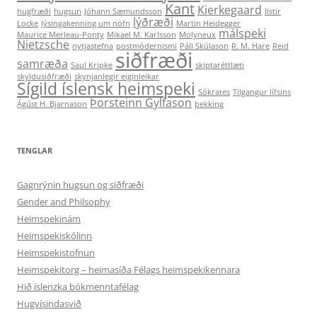
Kant
Kierkegaard
hugfræði
hugsun
Jóhann Sæmundsson
listir
lýðræði
Locke
lýsingakenning um nöfn
Martin Heidegger
málspeki
Maurice Merleau-Ponty
Mikael M. Karlsson
Molyneux
Nietzsche
nytjastefna
postmódernismi
Páll Skúlason
R. M. Hare
Reid
siðfræði
samræða
Saul Kripke
skiptaréttlæti
skyldusiðfræði
skynjanlegir eiginleikar
Sígild íslensk heimspeki
Sókrates
Tilgangur lífsins
Þorsteinn Gylfason
Ágúst H. Bjarnason
þekking
TENGLAR
Gagnrýnin hugsun og siðfræði
Gender and Philsophy
Heimspekinám
Heimspekiskólinn
Heimspekistofnun
Heimspekitorg – heimasíða Félags heimspekikennara
Hið íslenzka bókmenntafélag
Hugvísindasvið