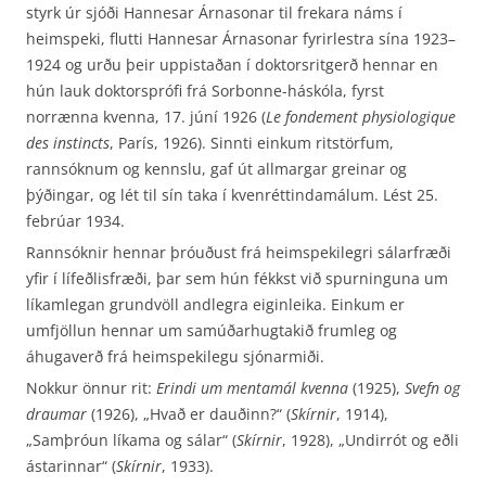
styrk úr sjóði Hannesar Árnasonar til frekara náms í
heimspeki, flutti Hannesar Árnasonar fyrirlestra sína 1923–
1924 og urðu þeir uppistaðan í doktorsritgerð hennar en
hún lauk doktorsprófi frá Sorbonne-háskóla, fyrst
norrænna kvenna, 17. júní 1926 (
Le fondement physiologique
des instincts
, París, 1926). Sinnti einkum ritstörfum,
rannsóknum og kennslu, gaf út allmargar greinar og
þýðingar, og lét til sín taka í kvenréttindamálum. Lést 25.
febrúar 1934.
Rannsóknir hennar þróuðust frá heimspekilegri sálarfræði
yfir í lífeðlisfræði, þar sem hún fékkst við spurninguna um
líkamlegan grundvöll andlegra eiginleika. Einkum er
umfjöllun hennar um samúðarhugtakið frumleg og
áhugaverð frá heimspekilegu sjónarmiði.
Nokkur önnur rit:
Erindi um mentamál kvenna
(1925),
Svefn og
draumar
(1926), „Hvað er dauðinn?“ (
Skírnir
, 1914),
„Samþróun líkama og sálar“ (
Skírnir
, 1928), „Undirrót og eðli
ástarinnar“ (
Skírnir
, 1933).