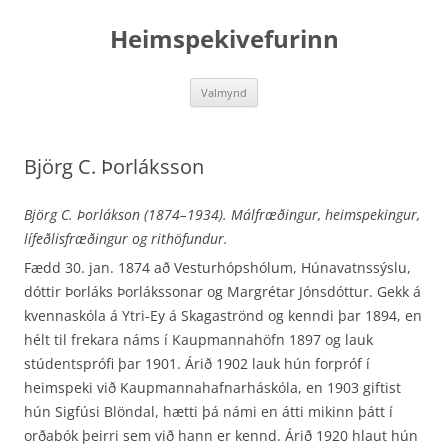
Hoppa
yfir
Heimspekivefurinn
í
efni
Valmynd
Björg C. Þorláksson
Björg C. Þorlákson (1874–1934). Málfræðingur, heimspekingur,
lífeðlisfræðingur og rithöfundur.
Fædd 30. jan. 1874 að Vesturhópshólum, Húnavatnssýslu,
dóttir Þorláks Þorlákssonar og Margrétar Jónsdóttur. Gekk á
kvennaskóla á Ytri-Ey á Skagaströnd og kenndi þar 1894, en
hélt til frekara náms í Kaupmannahöfn 1897 og lauk
stúdentsprófi þar 1901. Árið 1902 lauk hún forpróf í
heimspeki við Kaupmannahafnarháskóla, en 1903 giftist
hún Sigfúsi Blöndal, hætti þá námi en átti mikinn þátt í
orðabók þeirri sem við hann er kennd. Árið 1920 hlaut hún