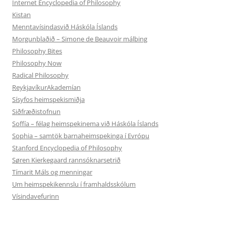
Internet Encyclopedia of Philosophy
Kistan
Menntavísindasvið Háskóla Íslands
Morgunblaðið – Simone de Beauvoir málþing
Philosophy Bites
Philosophy Now
Radical Philosophy
ReykjavíkurAkademían
Sísyfos heimspekismiðja
Siðfræðistofnun
Soffía – félag heimspekinema við Háskóla Íslands
Sophia – samtök barnaheimspekinga í Evrópu
Stanford Encyclopedia of Philosophy
Søren Kierkegaard rannsóknarsetrið
Tímarit Máls og menningar
Um heimspekikennslu í framhaldsskólum
Vísindavefurinn