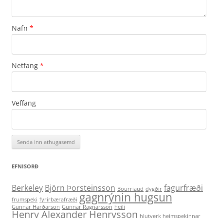
Nafn
*
Netfang
*
Veffang
EFNISORÐ
Berkeley
Björn Þorsteinsson
fagurfræði
Bourriaud
dygðir
gagnrýnin hugsun
frumspeki
fyrirbærafræði
Gunnar Harðarson
Gunnar Ragnarsson
heili
Henry Alexander Henrysson
hlutverk heimspekinnar