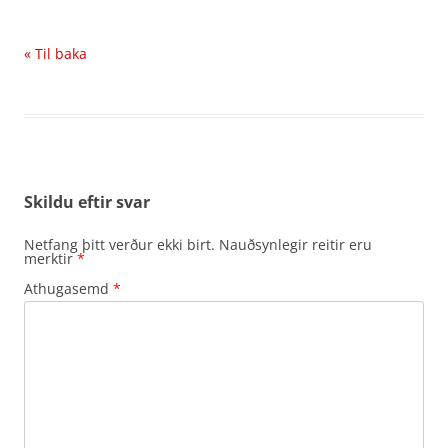
« Til baka
Skildu eftir svar
Netfang þitt verður ekki birt.
Nauðsynlegir reitir eru
merktir
*
Athugasemd
*