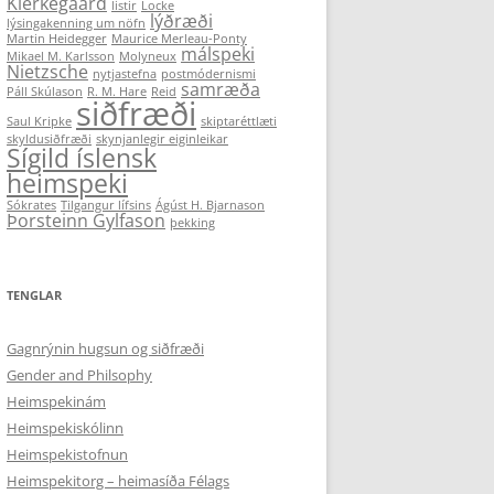
Kierkegaard
listir
Locke
lýðræði
lýsingakenning um nöfn
Martin Heidegger
Maurice Merleau-Ponty
málspeki
Mikael M. Karlsson
Molyneux
Nietzsche
nytjastefna
postmódernismi
samræða
Páll Skúlason
R. M. Hare
Reid
siðfræði
Saul Kripke
skiptaréttlæti
skyldusiðfræði
skynjanlegir eiginleikar
Sígild íslensk
heimspeki
Sókrates
Tilgangur lífsins
Ágúst H. Bjarnason
Þorsteinn Gylfason
þekking
TENGLAR
Gagnrýnin hugsun og siðfræði
Gender and Philsophy
Heimspekinám
Heimspekiskólinn
Heimspekistofnun
Heimspekitorg – heimasíða Félags