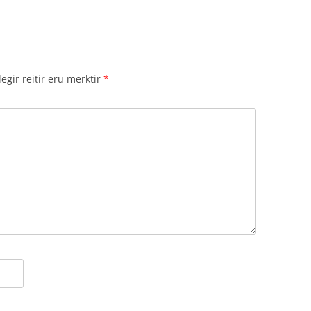
gir reitir eru merktir
*