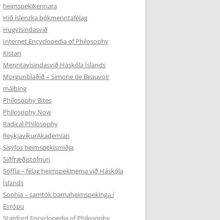
heimspekikennara
Hið íslenzka bókmenntafélag
Hugvísindasvið
Internet Encyclopedia of Philosophy
Kistan
Menntavísindasvið Háskóla Íslands
Morgunblaðið – Simone de Beauvoir
málþing
Philosophy Bites
Philosophy Now
Radical Philosophy
ReykjavíkurAkademían
Sísyfos heimspekismiðja
Siðfræðistofnun
Soffía – félag heimspekinema við Háskóla
Íslands
Sophia – samtök barnaheimspekinga í
Evrópu
Stanford Encyclopedia of Philosophy