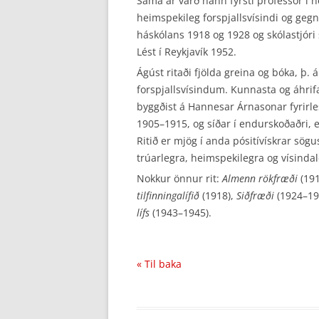
Sama ár varð hann fyrsti prófessor í 
heimspekileg forspjallsvísindi og gegn
háskólans 1918 og 1928 og skólastjóri
Lést í Reykjavík 1952.
Ágúst ritaði fjölda greina og bóka, þ
forspjallsvísindum. Kunnasta og áhrif
byggðist á Hannesar Árnasonar fyrirl
1905–1915, og síðar í endurskoðaðri, en
Ritið er mjög í anda pósitívískrar sög
trúarlegra, heimspekilegra og vísindal
Nokkur önnur rit:
Almenn rökfræði
(191
tilfinningalífið
(1918),
Siðfræði
(1924–19
lífs
(1943–1945).
« Til baka