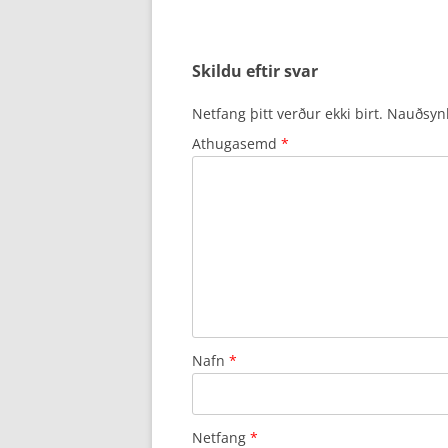
Skildu eftir svar
Netfang þitt verður ekki birt.
Nauðsynle
Athugasemd
*
Nafn
*
Netfang
*