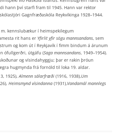
heimspeki við Háskóla Íslands. Kennslugrein hans var
di hann því starfi fram til 1945. Hann var rektor
 skólastjóri Gagnfræðaskóla Reykvíkinga 1928–1944.
. á m. kennslubækur í heimspekilegum
amesta rit hans er
Yfirlit yfir sögu mannsandans
, sem
estrum og kom út í Reykjavík í fimm bindum á árunum
 ófullgerðri, útgáfu (
Saga mannsandans
, 1949–1954).
uskoðunar og vísindahyggju; þar er rakin þróun
egra hugmynda frá fornöld til loka 19. aldar.
3, 1925),
Almenn sálarfræði
(1916, 1938),
Um
26),
Heimsmynd vísindanna
(1931),
Vandamál mannlegs