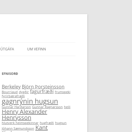
ÚTGÁFA
UM VEFINN
IR HÖFUNDA
EFNISORÐ
Berkeley
Björn Þorsteinsson
fagurfræði
Bourriaud
dygðir
frumspeki
fyrirbærafræði
gagnrýnin hugsun
Gunnar Harðarson
Gunnar Ragnarsson
heili
Henry Alexander
Henrysson
hlutverk heimspekinnar
hugfræði
hugsun
Kant
Jóhann Sæmundsson