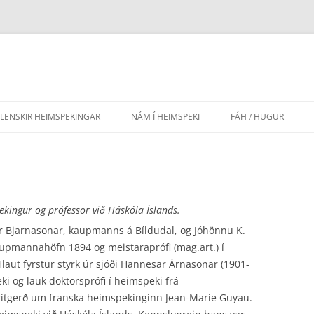
SLENSKIR HEIMSPEKINGAR
NÁM Í HEIMSPEKI
FÁH / HUGUR
AÐRIR HÁSKÓLAR
EFNISYFIRLIT HUGAR
FRAMHALDSSKÓLAR
LEIÐBEININGAR FYR
GRUNNSKÓLAR
LÖG FÉLAGSINS
kingur og prófessor við Háskóla Íslands.
r Bjarnasonar, kaupmanns á Bíldudal, og Jóhönnu K.
LEIKSKÓLAR
Kaupmannahöfn 1894 og meistaraprófi (mag.art.) í
aut fyrstur styrk úr sjóði Hannesar Árnasonar (1901-
i og lauk doktorsprófi í heimspeki frá
tgerð um franska heimspekinginn Jean-Marie Guyau.