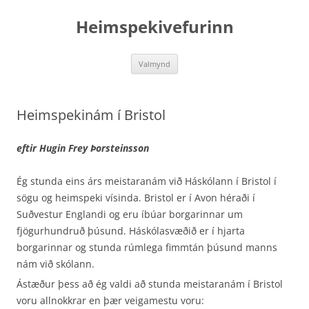
Hoppa
yfir
Heimspekivefurinn
í
efni
Valmynd
Heimspekinám í Bristol
eftir Hugin Frey Þorsteinsson
Ég stunda eins árs meistaranám við Háskólann í Bristol í
sögu og heimspeki vísinda. Bristol er í Avon héraði í
Suðvestur Englandi og eru íbúar borgarinnar um
fjögurhundruð þúsund. Háskólasvæðið er í hjarta
borgarinnar og stunda rúmlega fimmtán þúsund manns
nám við skólann.
Ástæður þess að ég valdi að stunda meistaranám í Bristol
voru allnokkrar en þær veigamestu voru: