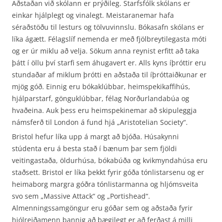
Aðstaðan við skólann er prýðileg. Starfsfólk skólans er
einkar hjálplegt og vinalegt. Meistaranemar hafa
séraðstöðu til lesturs og tölvuvinnslu. Bókasafn skólans er
líka ágætt. Félagslíf nemenda er með fjölbreytilegasta móti
og er úr miklu að velja. Sökum anna reynist erfitt að taka
þátt í öllu því starfi sem áhugavert er. Alls kyns íþróttir eru
stundaðar af miklum þrótti en aðstaða til íþróttaiðkunar er
mjög góð. Einnig eru bókaklúbbar, heimspekikaffihús,
hjálparstarf, gönguklúbbar, félag Norðurlandabúa og
hvaðeina. Auk þess eru heimspekinemar að skipuleggja
námsferð til London á fund hjá „Aristotelian Society“.
Bristol hefur líka upp á margt að bjóða. Húsakynni
stúdenta eru á besta stað í bænum þar sem fjöldi
veitingastaða, öldurhúsa, bókabúða og kvikmyndahúsa eru
staðsett. Bristol er líka þekkt fyrir góða tónlistarsenu og er
heimaborg margra góðra tónlistarmanna og hljómsveita
svo sem „Massive Attack“ og „Portishead“.
Almenningssamgöngur eru góðar sem og aðstaða fyrir
hjólreiðamenn þannig að þægilegt er að ferðast á milli