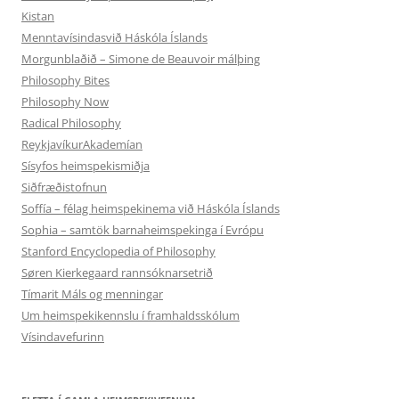
Kistan
Menntavísindasvið Háskóla Íslands
Morgunblaðið – Simone de Beauvoir málþing
Philosophy Bites
Philosophy Now
Radical Philosophy
ReykjavíkurAkademían
Sísyfos heimspekismiðja
Siðfræðistofnun
Soffía – félag heimspekinema við Háskóla Íslands
Sophia – samtök barnaheimspekinga í Evrópu
Stanford Encyclopedia of Philosophy
Søren Kierkegaard rannsóknarsetrið
Tímarit Máls og menningar
Um heimspekikennslu í framhaldsskólum
Vísindavefurinn