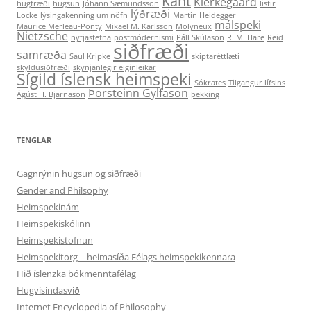
Kant
Kierkegaard
hugfræði
hugsun
Jóhann Sæmundsson
listir
lýðræði
Locke
lýsingakenning um nöfn
Martin Heidegger
málspeki
Maurice Merleau-Ponty
Mikael M. Karlsson
Molyneux
Nietzsche
nytjastefna
postmódernismi
Páll Skúlason
R. M. Hare
Reid
siðfræði
samræða
Saul Kripke
skiptaréttlæti
skyldusiðfræði
skynjanlegir eiginleikar
Sígild íslensk heimspeki
Sókrates
Tilgangur lífsins
Þorsteinn Gylfason
Ágúst H. Bjarnason
þekking
TENGLAR
Gagnrýnin hugsun og siðfræði
Gender and Philsophy
Heimspekinám
Heimspekiskólinn
Heimspekistofnun
Heimspekitorg – heimasíða Félags heimspekikennara
Hið íslenzka bókmenntafélag
Hugvísindasvið
Internet Encyclopedia of Philosophy