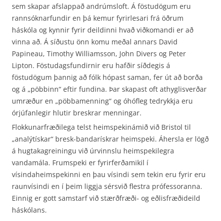
sem skapar afslappað andrúmsloft. Á föstudögum eru
rannsóknarfundir en þá kemur fyrirlesari frá öðrum
háskóla og kynnir fyrir deildinni hvað viðkomandi er að
vinna að. Á síðustu önn komu meðal annars David
Papineau, Timothy Williamsson, John Divers og Peter
Lipton. Föstudagsfundirnir eru hafðir síðdegis á
föstudögum þannig að fólk hópast saman, fer út að borða
og á „pöbbinn“ eftir fundina. Þar skapast oft athyglisverðar
umræður en „pöbbamenning“ og óhófleg tedrykkja eru
órjúfanlegir hlutir breskrar menningar.
Flokkunarfræðilega telst heimspekinámið við Bristol til
„analýtískar“ bresk-bandarískrar heimspeki. Áhersla er lögð
á hugtakagreiningu við úrvinnslu heimspekilegra
vandamála. Frumspeki er fyrirferðamikil í
vísindaheimspekinni en þau vísindi sem tekin eru fyrir eru
raunvísindi en í þeim liggja sérsvið flestra prófessoranna.
Einnig er gott samstarf við stærðfræði- og eðlisfræðideild
háskólans.