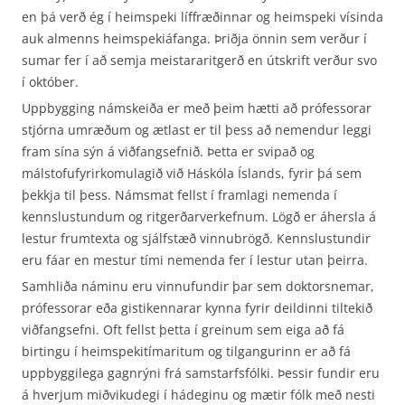
en þá verð ég í heimspeki líffræðinnar og heimspeki vísinda
auk almenns heimspekiáfanga. Þriðja önnin sem verður í
sumar fer í að semja meistararitgerð en útskrift verður svo
í október.
Uppbygging námskeiða er með þeim hætti að prófessorar
stjórna umræðum og ætlast er til þess að nemendur leggi
fram sína sýn á viðfangsefnið. Þetta er svipað og
málstofufyrirkomulagið við Háskóla Íslands, fyrir þá sem
þekkja til þess. Námsmat fellst í framlagi nemenda í
kennslustundum og ritgerðarverkefnum. Lögð er áhersla á
lestur frumtexta og sjálfstæð vinnubrögð. Kennslustundir
eru fáar en mestur tími nemenda fer í lestur utan þeirra.
Samhliða náminu eru vinnufundir þar sem doktorsnemar,
prófessorar eða gistikennarar kynna fyrir deildinni tiltekið
viðfangsefni. Oft fellst þetta í greinum sem eiga að fá
birtingu í heimspekitímaritum og tilgangurinn er að fá
uppbyggilega gagnrýni frá samstarfsfólki. Þessir fundir eru
á hverjum miðvikudegi í hádeginu og mætir fólk með nesti