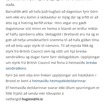
staða.
Barnafólk ætti að hafa það hugfast að dagvistun fyrir börn
sem ekki eru komin á skólaaldur er mjög dýr og erfitt er að
átta sig á hvernig kerfið virkar. Hins vegar eru gæði
dagvistunar síst minni en heima á Íslandi en kröfur miklar
af hálfu opinberra aðila. Skólagjöld í Bretlandi eru há og er
gott að hefja umsóknarferli snemma til að hafa góðan tíma
við að leita uppi styrki til námsins. Til að mynda fékk ég
styrk frá British Council sem ég sótti um hjá breska
sendiráðinu og dugar hann fyrir skólagjöldum. Upplýsingar
um styrki frá British Council má finna á heimasíðu
breska
sendiráðsins
.
Fyrir þá sem vilja enn frekari upplýsingar um háskólann í
Bristol er bent á
heimasíðu heimspekideildarinnar
.
Ef heimasíða deildarinnar svarar ekki öllum spurningum er
fólki frjálst að senda mér tölvupóst á
netfangið
huginn@hi.is