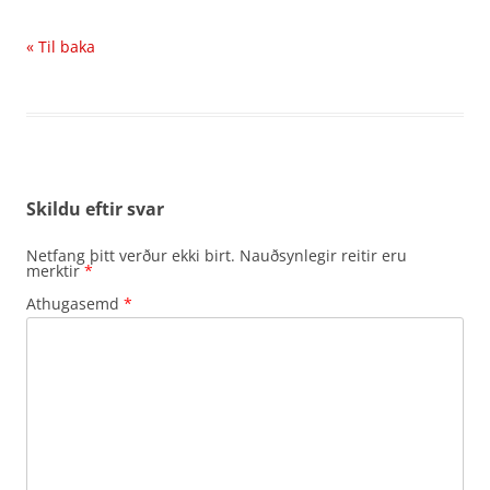
« Til baka
Skildu eftir svar
Netfang þitt verður ekki birt.
Nauðsynlegir reitir eru
merktir
*
Athugasemd
*