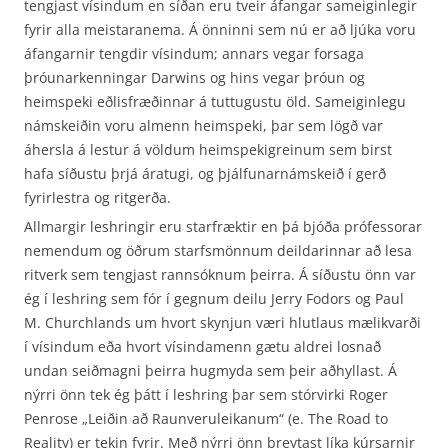
tengjast vísindum en síðan eru tveir áfangar sameiginlegir
fyrir alla meistaranema. Á önninni sem nú er að ljúka voru
áfangarnir tengdir vísindum; annars vegar forsaga
þróunarkenningar Darwins og hins vegar þróun og
heimspeki eðlisfræðinnar á tuttugustu öld. Sameiginlegu
námskeiðin voru almenn heimspeki, þar sem lögð var
áhersla á lestur á völdum heimspekigreinum sem birst
hafa síðustu þrjá áratugi, og þjálfunarnámskeið í gerð
fyrirlestra og ritgerða.
Allmargir leshringir eru starfræktir en þá bjóða prófessorar
nemendum og öðrum starfsmönnum deildarinnar að lesa
ritverk sem tengjast rannsóknum þeirra. Á síðustu önn var
ég í leshring sem fór í gegnum deilu Jerry Fodors og Paul
M. Churchlands um hvort skynjun væri hlutlaus mælikvarði
í vísindum eða hvort vísindamenn gætu aldrei losnað
undan seiðmagni þeirra hugmyda sem þeir aðhyllast. Á
nýrri önn tek ég þátt í leshring þar sem stórvirki Roger
Penrose „Leiðin að Raunveruleikanum“ (e. The Road to
Reality) er tekin fyrir. Með nýrri önn breytast líka kúrsarnir