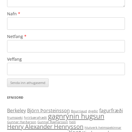
Nafn
*
Netfang
*
Veffang
EFNISORÐ
Berkeley
Björn Þorsteinsson
fagurfræði
Bourriaud
dygðir
gagnrýnin hugsun
frumspeki
fyrirbærafræði
Gunnar Harðarson
Gunnar Ragnarsson
heili
Henry Alexander Henrysson
hlutverk heimspekinnar