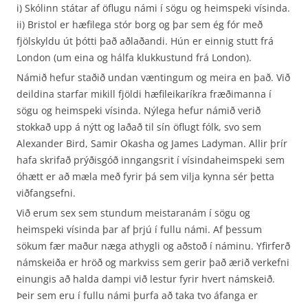
i) Skólinn státar af öflugu námi í sögu og heimspeki vísinda.
ii) Bristol er hæfilega stór borg og þar sem ég fór með
fjölskyldu út þótti það aðlaðandi. Hún er einnig stutt frá
London (um eina og hálfa klukkustund frá London).
Námið hefur staðið undan væntingum og meira en það. Við
deildina starfar mikill fjöldi hæfileikaríkra fræðimanna í
sögu og heimspeki vísinda. Nýlega hefur námið verið
stokkað upp á nýtt og laðað til sín öflugt fólk, svo sem
Alexander Bird, Samir Okasha og James Ladyman. Allir þrír
hafa skrifað prýðisgóð inngangsrit í vísindaheimspeki sem
óhætt er að mæla með fyrir þá sem vilja kynna sér þetta
viðfangsefni.
Við erum sex sem stundum meistaranám í sögu og
heimspeki vísinda þar af þrjú í fullu námi. Af þessum
sökum fær maður næga athygli og aðstoð í náminu. Yfirferð
námskeiða er hröð og markviss sem gerir það ærið verkefni
einungis að halda dampi við lestur fyrir hvert námskeið.
Þeir sem eru í fullu námi þurfa að taka tvo áfanga er