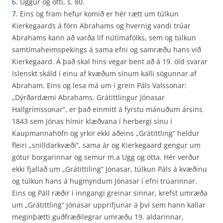
6.
Uggur og ótti, s. 80.
7.
Eins og fram hefur komið er hér rætt um túlkun
Kierkegaards á fórn Abrahams og hvernig vandi trúar
Abrahams kann að varða líf nútímafólks, sem og túlkun
samtímaheimspekings á sama efni og samræðu hans við
Kierkegaard. Á það skal hins vegar bent að á 19. öld svarar
íslenskt skáld í einu af kvæðum sínum kalli sögunnar af
Abraham. Eins og lesa má um í grein Páls Valssonar:
„Dýrðardæmi Abrahams. Grátittlingur Jónasar
Hallgrímssonar“, er það einmitt á fyrstu mánuðum ársins
1843 sem Jónas hímir klæðvana í herbergi sínu í
Kaupmannahöfn og yrkir ekki aðeins „Grátittling“ heldur
fleiri „snilldarkvæði“, sama ár og Kierkegaard gengur um
götur borgarinnar og semur m.a Ugg og ótta. Hér verður
ekki fjallað um „Grátittiling“ Jónasar, túlkun Páls á kvæðinu
og túlkun hans á hugmyndum Jónasar í efni trúarinnar.
Eins og Páll ræðir í inngangi greinar sinnar, krefst umræða
um „Grátittling“ Jónasar upprifjunar á því sem hann kallar
meginþætti guðfræðilegrar umræðu 19. aldarinnar,