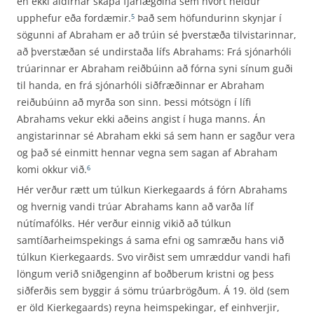
en ekki aldirnar skapa fjarlægðina sem hvort heldur
upphefur eða fordæmir.
Það sem höfundurinn skynjar í
5
sögunni af Abraham er að trúin sé þverstæða tilvistarinnar,
að þverstæðan sé undirstaða lífs Abrahams: Frá sjónarhóli
trúarinnar er Abraham reiðbúinn að fórna syni sínum guði
til handa, en frá sjónarhóli siðfræðinnar er Abraham
reiðubúinn að myrða son sinn. Þessi mótsögn í lífi
Abrahams vekur ekki aðeins angist í huga manns. Án
angistarinnar sé Abraham ekki sá sem hann er sagður vera
og það sé einmitt hennar vegna sem sagan af Abraham
komi okkur við.
6
Hér verður rætt um túlkun Kierkegaards á fórn Abrahams
og hvernig vandi trúar Abrahams kann að varða líf
nútímafólks. Hér verður einnig vikið að túlkun
samtíðarheimspekings á sama efni og samræðu hans við
túlkun Kierkegaards. Svo virðist sem umræddur vandi hafi
löngum verið sniðgenginn af boðberum kristni og þess
siðferðis sem byggir á sömu trúarbrögðum. Á 19. öld (sem
er öld Kierkegaards) reyna heimspekingar, ef einhverjir,