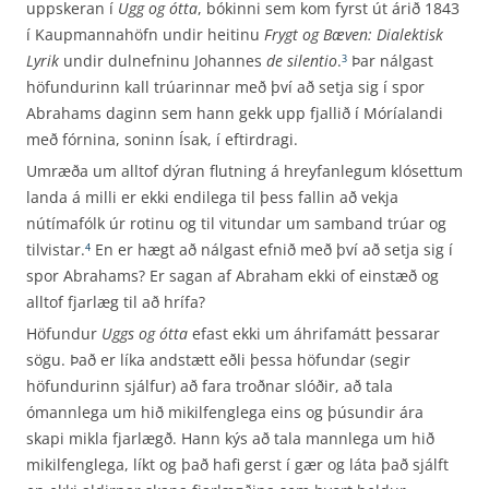
uppskeran í
Ugg og ótta
, bókinni sem kom fyrst út árið 1843
í Kaupmannahöfn undir heitinu
Frygt og Bæven: Dialektisk
Lyrik
undir dulnefninu Johannes
de silentio
.
Þar nálgast
3
höfundurinn kall trúarinnar með því að setja sig í spor
Abrahams daginn sem hann gekk upp fjallið í Móríalandi
með fórnina, soninn Ísak, í eftirdragi.
Umræða um alltof dýran flutning á hreyfanlegum klósettum
landa á milli er ekki endilega til þess fallin að vekja
nútímafólk úr rotinu og til vitundar um samband trúar og
tilvistar.
En er hægt að nálgast efnið með því að setja sig í
4
spor Abrahams? Er sagan af Abraham ekki of einstæð og
alltof fjarlæg til að hrífa?
Höfundur
Uggs og ótta
efast ekki um áhrifamátt þessarar
sögu. Það er líka andstætt eðli þessa höfundar (segir
höfundurinn sjálfur) að fara troðnar slóðir, að tala
ómannlega um hið mikilfenglega eins og þúsundir ára
skapi mikla fjarlægð. Hann kýs að tala mannlega um hið
mikilfenglega, líkt og það hafi gerst í gær og láta það sjálft