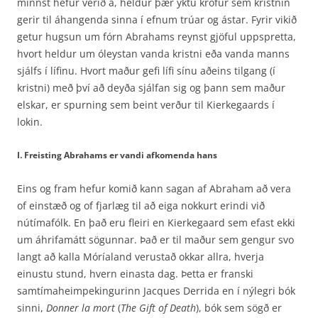
minnst hefur verið á, heldur þær ýktu kröfur sem kristnin
gerir til áhangenda sinna í efnum trúar og ástar. Fyrir vikið
getur hugsun um fórn Abrahams reynst gjöful uppspretta,
hvort heldur um óleystan vanda kristni eða vanda manns
sjálfs í lífinu. Hvort maður gefi lífi sínu aðeins tilgang (í
kristni) með því að deyða sjálfan sig og þann sem maður
elskar, er spurning sem beint verður til Kierkegaards í
lokin.
I. Freisting Abrahams er vandi afkomenda hans
Eins og fram hefur komið kann sagan af Abraham að vera
of einstæð og of fjarlæg til að eiga nokkurt erindi við
nútímafólk. En það eru fleiri en Kierkegaard sem efast ekki
um áhrifamátt sögunnar. Það er til maður sem gengur svo
langt að kalla Móríaland verustað okkar allra, hverja
einustu stund, hvern einasta dag. Þetta er franski
samtímaheimpekingurinn Jacques Derrida en í nýlegri bók
sinni,
Donner la mort
(
The Gift of Death
), bók sem sögð er