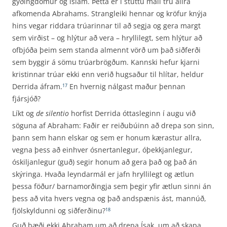
gyðingdómur og íslam. Þetta er í stuttu máli trú allra
afkomenda Abrahams. Strangleiki hennar og kröfur knýja
hins vegar riddara trúarinnar til að segja og gera margt
sem virðist – og hlýtur að vera – hryllilegt, sem hlýtur að
ofbjóða þeim sem standa almennt vörð um það siðferði
sem byggir á sömu trúarbrögðum. Kannski hefur kjarni
kristinnar trúar ekki enn verið hugsaður til hlítar, heldur
Derrida áfram.
En hvernig nálgast maður þennan
17
fjársjóð?
Líkt og
de silentio
horfist Derrida óttasleginn í augu við
söguna af Abraham: Faðir er reiðubúinn að drepa son sinn,
þann sem hann elskar og sem er honum kærastur allra,
vegna þess að einhver ósnertanlegur, óþekkjanlegur,
óskiljanlegur (guð) segir honum að gera það og það án
skýringa. Hvaða leyndarmál er jafn hryllilegt og ætlun
þessa föður/ barnamorðingja sem þegir yfir ætlun sinni án
þess að vita hvers vegna og það andspænis ást, mannúð,
fjölskyldunni og siðferðinu?
18
Guð bæði ekki Abraham um að drepa Ísak, um að skapa