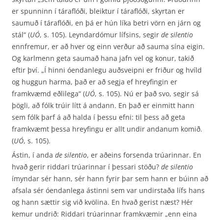
er spunninn í táraflóði, bleiktur í táraflóði, skyrtan er
saumuð í táraflóði, en þá er hún líka betri vörn en járn og
stál“ (
UÓ
, s. 105). Leyndardómur lífsins, segir
de silentio
ennfremur, er að hver og einn verður að sauma sína eigin.
Og karlmenn geta saumað hana jafn vel og konur, takið
eftir því. „Í hinni óendanlegu auðsveipni er friður og hvíld
og huggun harma, það er að segja ef hreyfingin er
framkvæmd eðlilega“ (
UÓ
, s. 105). Nú er það svo, segir sá
þögli, að fólk trúir lítt á andann. En það er einmitt hann
sem fólk þarf á að halda í þessu efni: til þess að geta
framkvæmt þessa hreyfingu er allt undir andanum komið.
(
UÓ
, s. 105).
Ástin, í anda
de silentio
, er aðeins forsenda trúarinnar. En
hvað gerir riddari trúarinnar í þessari stöðu?
de silentio
ímyndar sér hann, sér hann fyrir þar sem hann er búinn að
afsala sér óendanlega ástinni sem var undirstaða lífs hans
og hann sættir sig við kvölina. En hvað gerist næst? Hér
kemur undrið: Riddari trúarinnar framkvæmir „enn eina