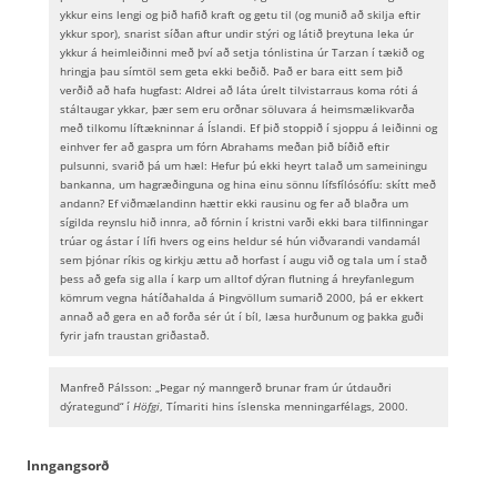
ykkur eins lengi og þið hafið kraft og getu til (og munið að skilja eftir
ykkur spor), snarist síðan aftur undir stýri og látið þreytuna leka úr
ykkur á heimleiðinni með því að setja tónlistina úr Tarzan í tækið og
hringja þau símtöl sem geta ekki beðið. Það er bara eitt sem þið
verðið að hafa hugfast: Aldrei að láta úrelt tilvistarraus koma róti á
stáltaugar ykkar, þær sem eru orðnar söluvara á heimsmælikvarða
með tilkomu líftækninnar á Íslandi. Ef þið stoppið í sjoppu á leiðinni og
einhver fer að gaspra um fórn Abrahams meðan þið bíðið eftir
pulsunni, svarið þá um hæl: Hefur þú ekki heyrt talað um sameiningu
bankanna, um hagræðinguna og hina einu sönnu lífsfílósófíu: skítt með
andann? Ef viðmælandinn hættir ekki rausinu og fer að blaðra um
sígilda reynslu hið innra, að fórnin í kristni varði ekki bara tilfinningar
trúar og ástar í lífi hvers og eins heldur sé hún viðvarandi vandamál
sem þjónar ríkis og kirkju ættu að horfast í augu við og tala um í stað
þess að gefa sig alla í karp um alltof dýran flutning á hreyfanlegum
kömrum vegna hátíðahalda á Þingvöllum sumarið 2000, þá er ekkert
annað að gera en að forða sér út í bíl, læsa hurðunum og þakka guði
fyrir jafn traustan griðastað.
Manfreð Pálsson: „Þegar ný manngerð brunar fram úr útdauðri
dýrategund“ í
Höfgi
, Tímariti hins íslenska menningarfélags, 2000.
Inngangsorð