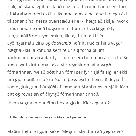
Ísak; að skapa gjöf úr dauða og færa honum hana sem fórn,
ef Abraham bæri ekki fullkomna, einstæða, óbætanlega ást
til sonar síns. Þessa þverstæðu er ekki hægt að skilja, hvorki
í rauntíma né með hugsuninni, hún er hvorki gerð fyrir
tungumálið né skynsemina, líkt og hún feli í sér
eyðingarmátt eins og
de silentio
nefnir. Það er hins vegar
hægt að skilja konuna sem telur sig fórna öllum
karlmönnum veraldar fyrir þann sem hún mun aldrei fá. Sú
kona býr í stuttu máli ekki yfir reynslunni af ábyrgð
fórnarinnar. Því að þótt hún fórni sér fyrir sjálfa sig, er ekki
um gjöf dauðans að ræða. Til þess þyrftu fleiri að deyja. Í
sameiginlegum fjársjóði afkomenda Abrahams er sjálfsfórn
eitt og reynslan af ábyrgð fórnarinnar annað.
Hvers vegna er dauðinn besta gjöfin, Kierkegaard?
III. Vandi trúarinnar snýst ekki um fjármuni
Maður hefur engum siðferðilegum skyldum að gegna við