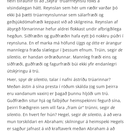
fleiri tilraunir til að „skýra“ trúarrreynslu fólks á
vísindalegan hátt. Reynslan sem hér um ræðir varðar þó
ekki þá þætti trúarreynslunnar sem sálarfræði og
geðsjúkdómafræði keppast við að skilgreina. Reynslan af
ábyrgð fórnarinnar hefur aldrei flokkast undir afbrigðilega
hegðun. Siðfræðin og guðfræðin hafa eytt þó nokkru púðri í
reynsluna. En ef marka má höfund
Uggs og ótta
er árangur
mannlegra fræða slælegur í þessum efnum. Trúin, segir
de
silentio
, er handan orðræðunnar. Mannleg fræði eins og
siðfræði, guðfræði og fagurfræði búi ekki yfir endanlegri
útskýringu á trú.
Hver, spyr
de silentio
, talar í nafni ástríðu trúarinnar?
Meðan ástin á sína presta í röðum skálda (og sum þeirra
eru vandanum vaxin) er þagað þunnu hljóði um trú.
Guðfræðin situr hjá og falbýður heimspekinni fegurð sína,
þeirri fræðigrein sem vill fara „fram úr“ trúnni, segir
de
silentio
. En hvert fer hún? Hegel, segir
de silentio
, á að vera
mun torskildari en Abraham; skilningur á heimspeki Hegels
er sagður jafnast á við kraftaverk meðan Abraham á að