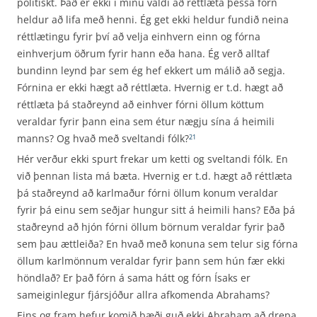
pólitískt. Það er ekki í mínu valdi að réttlæta þessa fórn
heldur að lifa með henni. Ég get ekki heldur fundið neina
réttlætingu fyrir því að velja einhvern einn og fórna
einhverjum öðrum fyrir hann eða hana. Ég verð alltaf
bundinn leynd þar sem ég hef ekkert um málið að segja.
Fórnina er ekki hægt að réttlæta. Hvernig er t.d. hægt að
réttlæta þá staðreynd að einhver fórni öllum köttum
veraldar fyrir þann eina sem étur nægju sína á heimili
manns? Og hvað með sveltandi fólk?
21
Hér verður ekki spurt frekar um ketti og sveltandi fólk. En
við þennan lista má bæta. Hvernig er t.d. hægt að réttlæta
þá staðreynd að karlmaður fórni öllum konum veraldar
fyrir þá einu sem seðjar hungur sitt á heimili hans? Eða þá
staðreynd að hjón fórni öllum börnum veraldar fyrir það
sem þau ættleiða? En hvað með konuna sem telur sig fórna
öllum karlmönnum veraldar fyrir þann sem hún fær ekki
höndlað? Er það fórn á sama hátt og fórn Ísaks er
sameiginlegur fjársjóður allra afkomenda Abrahams?
Eins og fram hefur komið bæði guð ekki Abraham að drepa