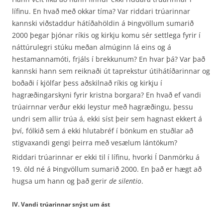
lífinu. En hvað með okkar tíma? Var riddari trúarinnar
kannski viðstaddur hátíðahöldin á Þingvöllum sumarið
2000 þegar þjónar ríkis og kirkju komu sér settlega fyrir í
náttúrulegri stúku meðan almúginn lá eins og á
hestamannamóti, frjáls í brekkunum? En hvar þá? Var það
kannski hann sem reiknaði út taprekstur útihátíðarinnar og
boðaði í kjölfar þess aðskilnað ríkis og kirkju í
hagræðingarskyni fyrir kristna borgara? En hvað ef vandi
trúairnnar verður ekki leystur með hagræðingu, þessu
undri sem allir trúa á, ekki síst þeir sem hagnast ekkert á
því, fólkið sem á ekki hlutabréf í bönkum en stuðlar að
stigvaxandi gengi þeirra með vesælum lántökum?
Riddari trúarinnar er ekki til í lífinu, hvorki Í Danmörku á
19. öld né á Þingvöllum sumarið 2000. En það er hægt að
hugsa um hann og það gerir
de silentio
.
IV. Vandi trúarinnar snýst um ást