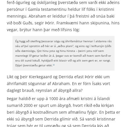
ferð ógurleg og óskiljanleg þverstæða sem varði ekki aðeins
persónur í Gamla testamentinu heldur líf fólks í kristinni
menningu. Abraham er leiddur í þá freistni að snúa baki
við boði Guðs, segir Þórir. Framkvæmi hann skipunina, hins
vegar, brýtur hann þar með lífsins lög:
Ég hygg að skelfing þessarar sögu og áhrifamáttur hennar í aldanna rás
séu af því sprottin að hér er á „æðra plani“, og eins og í leiftursýn ljóðs
eða dæmisögu, lýst hinu ysta og hinu hinsta – þeirri ystu nöf sem
mannlegt líf getur leiðst út á, þegar svo er komið að hvert sem farið er
eru öll sund lokuð, hyldýpið eitt blasir við og allt sem gert er, er rangt.
Dýpri þverstæðu getur ekki.
12
Líkt og þeir Kierkegaard og Derrida efast Þórir ekki um
áhrifamátt sögunnar af Abraham. En er fórn Ísaks vort
daglegt brauð, reynslan af ábyrgð allra?
Þegar haldið er upp á 1000 ára afmæli kristni á Íslandi
sumarið 2000 er spurt um ábyrgð, hvort ríkið eða kirkjan
beri ábyrgð á kostnaðinum sem afmælinu fylgir. En þetta er
ekki sú ábyrgð sem Derrida glímir við. Sá vandi kristinnar
trúar sem hér er til umræðu og sá sem Derrida kýs að