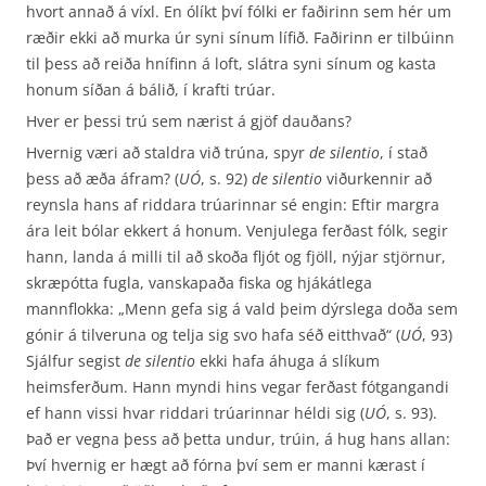
hvort annað á víxl. En ólíkt því fólki er faðirinn sem hér um
ræðir ekki að murka úr syni sínum lífið. Faðirinn er tilbúinn
til þess að reiða hnífinn á loft, slátra syni sínum og kasta
honum síðan á bálið, í krafti trúar.
Hver er þessi trú sem nærist á gjöf dauðans?
Hvernig væri að staldra við trúna, spyr
de silentio
, í stað
þess að æða áfram? (
UÓ
, s. 92)
de silentio
viðurkennir að
reynsla hans af riddara trúarinnar sé engin: Eftir margra
ára leit bólar ekkert á honum. Venjulega ferðast fólk, segir
hann, landa á milli til að skoða fljót og fjöll, nýjar stjörnur,
skræpótta fugla, vanskapaða fiska og hjákátlega
mannflokka: „Menn gefa sig á vald þeim dýrslega doða sem
gónir á tilveruna og telja sig svo hafa séð eitthvað“ (
UÓ
, 93)
Sjálfur segist
de silentio
ekki hafa áhuga á slíkum
heimsferðum. Hann myndi hins vegar ferðast fótgangandi
ef hann vissi hvar riddari trúarinnar héldi sig (
UÓ
, s. 93).
Það er vegna þess að þetta undur, trúin, á hug hans allan:
Því hvernig er hægt að fórna því sem er manni kærast í