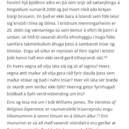
forvitni hjá þjóðinni aðra en þá sem snýr að sætanýtingu á
Þingvöllum sumarið 2000 og því hvort ríkið eða kirkjan
borgi brúsann. En það er ekki bara á Íslandi sem fólk telur
sig kristið í tíma og ótíma. Í kristnum menningarheimi er
20. öldin (og væntanlega sú sem kemur á eftir) lík þeirri á
undan, sé litið til vaxandi áhrifa efnishyggju í huga fólks
samfara takmörkuðum áhuga þess á sambandi trúar og
tilvistar. Engu að síður er reynslan af fórn sígild í kristni
þótt henni hafi enn ekki verið gerð tilheyrandi skil.
14
En hvers vegna að vilja láta slá sig út af laginu? Hvers
vegna ætti maður að vilja gera ráð fyrir dauða þess sem
maður elskar og það í nafni trúar? Hver vill láta sér blæða
úr skarði sem verður ekki fyllt? Hvernig getur fyrirhugað
blóðbað á fjalli verið vísbending um trú?
Eins og lesa má um í bók Williams James,
The Varieties of
Religious Experience,
er raunveruleiki trúarreynslu engu
tilkomuminni á seinni tímum en á öldum áður.
Eini
15
munurinn er sá að með vaxandi vísindatrú eru gerðar æ