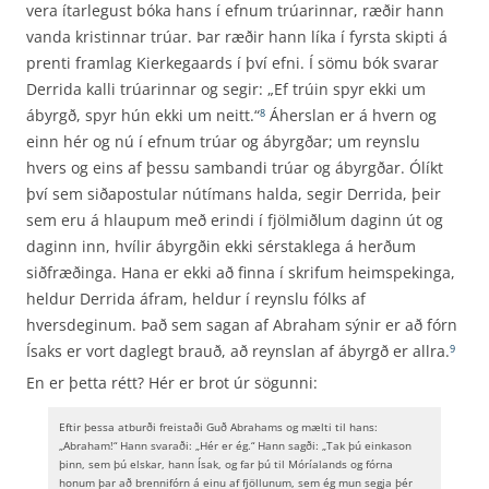
vera ítarlegust bóka hans í efnum trúarinnar, ræðir hann
vanda kristinnar trúar. Þar ræðir hann líka í fyrsta skipti á
prenti framlag Kierkegaards í því efni. Í sömu bók svarar
Derrida kalli trúarinnar og segir: „Ef trúin spyr ekki um
ábyrgð, spyr hún ekki um neitt.“
Áherslan er á hvern og
8
einn hér og nú í efnum trúar og ábyrgðar; um reynslu
hvers og eins af þessu sambandi trúar og ábyrgðar. Ólíkt
því sem siðapostular nútímans halda, segir Derrida, þeir
sem eru á hlaupum með erindi í fjölmiðlum daginn út og
daginn inn, hvílir ábyrgðin ekki sérstaklega á herðum
siðfræðinga. Hana er ekki að finna í skrifum heimspekinga,
heldur Derrida áfram, heldur í reynslu fólks af
hversdeginum. Það sem sagan af Abraham sýnir er að fórn
Ísaks er vort daglegt brauð, að reynslan af ábyrgð er allra.
9
En er þetta rétt? Hér er brot úr sögunni:
Eftir þessa atburði freistaði Guð Abrahams og mælti til hans:
„Abraham!“ Hann svaraði: „Hér er ég.“ Hann sagði: „Tak þú einkason
þinn, sem þú elskar, hann Ísak, og far þú til Móríalands og fórna
honum þar að brennifórn á einu af fjöllunum, sem ég mun segja þér