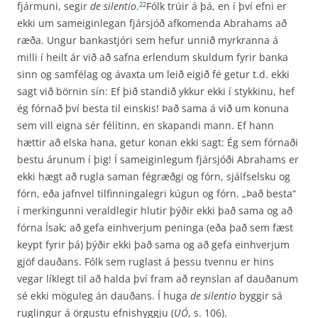
fjármuni, segir
de silentio
.
Fólk trúir á þá, en í því efni er
22
ekki um sameiginlegan fjársjóð afkomenda Abrahams að
ræða. Ungur bankastjóri sem hefur unnið myrkranna á
milli í heilt ár við að safna erlendum skuldum fyrir banka
sinn og samfélag og ávaxta um leið eigið fé getur t.d. ekki
sagt við börnin sín: Ef þið standið ykkur ekki í stykkinu, hef
ég fórnað því besta til einskis! Það sama á við um konuna
sem vill eigna sér félítinn, en skapandi mann. Ef hann
hættir að elska hana, getur konan ekki sagt: Ég sem fórnaði
bestu árunum í þig! Í sameiginlegum fjársjóði Abrahams er
ekki hægt að rugla saman fégræðgi og fórn, sjálfselsku og
fórn, eða jafnvel tilfinningalegri kúgun og fórn. „Það besta“
í merkingunni veraldlegir hlutir þýðir ekki það sama og að
fórna Ísak; að gefa einhverjum peninga (eða það sem fæst
keypt fyrir þá) þýðir ekki það sama og að gefa einhverjum
gjöf dauðans. Fólk sem ruglast á þessu tvennu er hins
vegar líklegt til að halda því fram að reynslan af dauðanum
sé ekki möguleg án dauðans. Í huga
de silentio
byggir sá
ruglingur á örgustu efnishyggju (
UÓ
, s. 106).