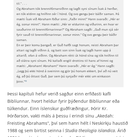
til.“ . . .
Og Abraham tók brennifórnarviðinn og lagði syni sínum Ísak á herðar,
en tók eldinn og hnífinn sér í hönd. Og svo gengu þeir báðir saman. Þá
mælti Ísak við Abraham föður sinn: „Faðir minn!“ Hann svaraði: „Hér er
ég, sonur minn!“. Hann mælti: „Hér er eldurinn og viðurinn, en hvar er
sauðurinn til brennifórnarinnar?“ Og Abraham sagði: „Guð mun sjá sér
fyrir sauð til brennifórnarinnar, sonur minn.“ Og svo gengu þeir báðir
saman.
En er þeir komu þangað, er Guð hafði sagt honum, reisti Abraham þar
altari og lagði viðinn á, og batt son sinn Ísak og lagði hann upp á
altarið, ofan á viðinn. Og Abraham rétti út hönd sína og tók hnífinn til
að slátra syni sínum. Þá kallaði engill drottins til hans af himni og
mælti: „Abraham! Abraham!“ Hann svaraði: „Hér er ég.“ Hann sagði:
„Legg þú ekki hönd á sveininn og gjör þú honum ekkert, því að nú veit
ég, að þú óttast Guð, þar sem þú synjaðir mér ekki um einkason
þinn.“
10
Þessi kapítuli hefur verið sagður einn erfiðasti kafli
Biblíunnar, hvort heldur fyrir þýðendur Biblíunnar eða
túlkendur. Einn íslenskur guðfræðingur, Þórir Kr.
Þórðarson, vakti máls á þessu í erindi sínu „Akedah:
Freisting Abrahams“, því sem hann hélt í Neskirkju haustið
1988 og sem birtist seinna í
Studia theologia islandica
. Árið