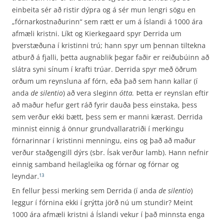
einbeita sér að ristir dýpra og á sér mun lengri sögu en
„fórnarkostnaðurinn“ sem rætt er um á Íslandi á 1000 ára
afmæli kristni. Líkt og Kierkegaard spyr Derrida um
þverstæðuna í kristinni trú; hann spyr um þennan tiltekna
atburð á fjalli, þetta augnablik þegar faðir er reiðubúinn að
slátra syni sínum í krafti trúar. Derrida spyr með öðrum
orðum um reynsluna af fórn, eða það sem hann kallar (í
anda
de silentio
) að vera sleginn
ótta.
Þetta er reynslan eftir
að maður hefur gert ráð fyrir dauða þess einstaka, þess
sem verður ekki bætt, þess sem er manni kærast. Derrida
minnist einnig á önnur grundvallaratriði í merkingu
fórnarinnar í kristinni menningu, eins og það að maður
verður staðgengill dýrs (sbr. Ísak verður lamb). Hann nefnir
einnig samband heilagleika og fórnar og fórnar og
leyndar.
13
En fellur þessi merking sem Derrida (í anda
de silentio
)
leggur í fórnina ekki í grýtta jörð nú um stundir? Meint
1000 ára afmæli kristni á Íslandi vekur í það minnsta enga