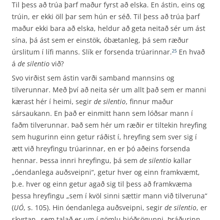
Til þess að trúa þarf maður fyrst að elska. En ástin, eins og
trúin, er ekki öll þar sem hún er séð. Til þess að trúa þarf
maður ekki bara að elska, heldur að geta neitað sér um ást
sína, þá ást sem er einstök, óbætanleg, þá sem ræður
úrslitum í lífi manns. Slík er forsenda trúarinnar.
En hvað
25
á
de silentio
við?
Svo virðist sem ástin varði samband mannsins og
tilverunnar. Með því að neita sér um allt það sem er manni
kærast hér í heimi, segir
de silentio
, finnur maður
sársaukann. En það er einmitt hann sem lóðsar mann í
faðm tilverunnar. Það sem hér um ræðir er tiltekin hreyfing
sem hugurinn einn getur ráðist í, hreyfing sem sver sig í
ætt við hreyfingu trúarinnar, en er þó aðeins forsenda
hennar. Þessa innri hreyfingu, þá sem
de silentio
kallar
„óendanlega auðsveipni“, getur hver og einn framkvæmt,
þ.e. hver og einn getur agað sig til þess að framkvæma
þessa hreyfingu „sem í kvöl sinni sættir mann við tilveruna“
(
UÓ
, s. 105). Hin óendanlega auðsveipni, segir
de silentio
, er
skyrtan „sem talað er um í gömlu þjóðsögunni. Þráðurinn