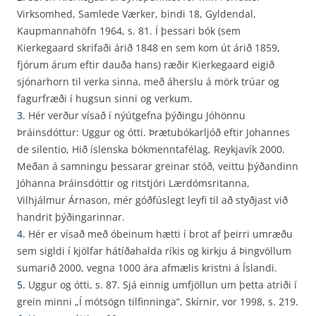
Virksomhed, Samlede Værker, bindi 18, Gyldendal,
Kaupmannahöfn 1964, s. 81. Í þessari bók (sem
Kierkegaard skrifaði árið 1848 en sem kom út árið 1859,
fjórum árum eftir dauða hans) ræðir Kierkegaard eigið
sjónarhorn til verka sinna, með áherslu á mörk trúar og
fagurfræði í hugsun sinni og verkum.
3.
Hér verður vísað í nýútgefna þýðingu Jóhönnu
Þráinsdóttur: Uggur og ótti. Þrætubókarljóð eftir Johannes
de silentio, Hið íslenska bókmenntafélag, Reykjavík 2000.
Meðan á samningu þessarar greinar stóð, veittu þýðandinn
Jóhanna Þráinsdóttir og ritstjóri Lærdómsritanna,
Vilhjálmur Árnason, mér góðfúslegt leyfi til að styðjast við
handrit þýðingarinnar.
4.
Hér er vísað með óbeinum hætti í brot af þeirri umræðu
sem sigldi í kjölfar hátíðahalda ríkis og kirkju á Þingvöllum
sumarið 2000, vegna 1000 ára afmælis kristni á Íslandi.
5.
Uggur og ótti, s. 87. Sjá einnig umfjöllun um þetta atriði í
grein minni „Í mótsögn tilfinninga“, Skírnir, vor 1998, s. 219.