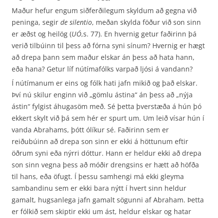
Maður hefur engum siðferðilegum skyldum að gegna við
peninga, segir
de silentio
, meðan skylda föður við son sinn
er æðst og heilög (
UÓ
,s. 77). En hvernig getur faðirinn þá
verið tilbúinn til þess að fórna syni sínum? Hvernig er hægt
að drepa þann sem maður elskar án þess að hata hann,
eða hana? Getur líf nútímafólks varpað ljósi á vandann?
Í nútímanum er eins og fólk hati jafn mikið og það elskar.
Því nú skilur enginn við „gömlu ástina“ án þess að „nýja
ástin“ fylgist áhugasöm með. Sé þetta þverstæða á hún þó
ekkert skylt við þá sem hér er spurt um. Um leið vísar hún í
vanda Abrahams, þótt ólíkur sé. Faðirinn sem er
reiðubúinn að drepa son sinn er ekki á höttunum eftir
öðrum syni eða nýrri dóttur. Hann er heldur ekki að drepa
son sinn vegna þess að móðir drengsins er hætt að höfða
til hans, eða öfugt. Í þessu samhengi má ekki gleyma
sambandinu sem er ekki bara nýtt í hvert sinn heldur
gamalt, hugsanlega jafn gamalt sögunni af Abraham. Þetta
er fólkið sem skiptir ekki um ást, heldur elskar og hatar