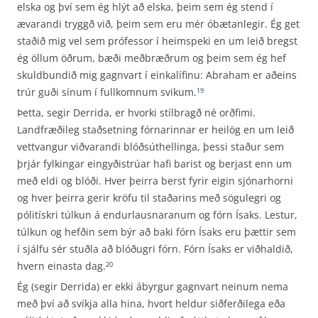
elska og því sem ég hlýt að elska, þeim sem ég stend í
ævarandi tryggð við, þeim sem eru mér óbætanlegir. Ég get
staðið mig vel sem prófessor í heimspeki en um leið bregst
ég öllum öðrum, bæði meðbræðrum og þeim sem ég hef
skuldbundið mig gagnvart í einkalífinu: Abraham er aðeins
trúr guði sínum í fullkomnum svikum.
19
Þetta, segir Derrida, er hvorki stílbragð né orðfimi.
Landfræðileg staðsetning fórnarinnar er heilög en um leið
vettvangur viðvarandi blóðsúthellinga, þessi staður sem
þrjár fylkingar eingyðistrúar hafi barist og berjast enn um
með eldi og blóði. Hver þeirra berst fyrir eigin sjónarhorni
og hver þeirra gerir kröfu til staðarins með sögulegri og
pólitískri túlkun á endurlausnaranum og fórn Ísaks. Lestur,
túlkun og hefðin sem býr að baki fórn Ísaks eru þættir sem
í sjálfu sér stuðla að blóðugri fórn. Fórn Ísaks er viðhaldið,
hvern einasta dag.
20
Ég (segir Derrida) er ekki ábyrgur gagnvart neinum nema
með því að svíkja alla hina, hvort heldur siðferðilega eða