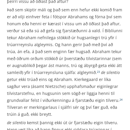
þeirri vissu að öðlast það aftur?
Það sem skiptir máli og það sem enn hefur ekki komið fram
er að vilji einhver feta í fótspor Abrahams og fórna því sem
honum eða henni er kærast í vissu um að öðlast það aftur,
verður sá eða sú að gefa sig fjarstæðunni á vald. Í Biblíunni
tekur Abraham nefnilega stökkið úr hugsanlegri trú yfir í
trúarrreynslu algleymis. Og hann gerir það með því að
trúa, án efa, á það sem enginn fær hugsað. Abraham tekur
með öðrum orðum stökkið úr þverstæðu tilvistarinnar (sem
er augnablikið þegar ást manns, trú og ábyrgð geta ekki átt
samleið) yfir í trúarreynsluna sjálfa: algleymið.
de silentio
23
getur ekki trúað eins og Abraham. Kierkegaard er líka
sagður vera (ásamt Nietzsche) upphafsmaður eiginlegrar
tilvistarstefnu, en hugsunin sem sögð er liggja henni til
grundvallar felst í viðurkenningu á fjarstæðu eigin tilveru.
24
Tilveran er merkingarlaus í sjálfri sér og því fær guð, eða
trúin á guð, ekki breytt.
de silentio
kemst þannig ekki út úr fjarstæðu eigin tilveru.
Hann veit líka að hann finnur ekki riddara trúarinnar í