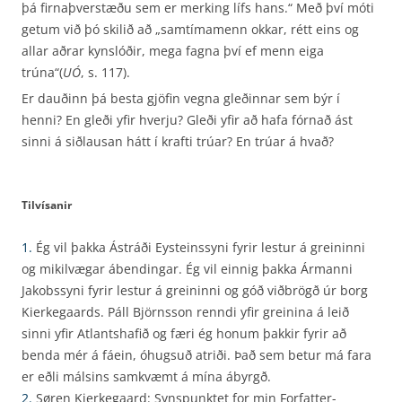
þá firnaþverstæðu sem er merking lífs hans.“ Með því móti
getum við þó skilið að „samtímamenn okkar, rétt eins og
allar aðrar kynslóðir, mega fagna því ef menn eiga
trúna“(
UÓ
, s. 117).
Er dauðinn þá besta gjöfin vegna gleðinnar sem býr í
henni? En gleði yfir hverju? Gleði yfir að hafa fórnað ást
sinni á siðlausan hátt í krafti trúar? En trúar á hvað?
Tilvísanir
1.
Ég vil þakka Ástráði Eysteinssyni fyrir lestur á greininni
og mikilvægar ábendingar. Ég vil einnig þakka Ármanni
Jakobssyni fyrir lestur á greininni og góð viðbrögð úr borg
Kierkegaards. Páll Björnsson renndi yfir greinina á leið
sinni yfir Atlantshafið og færi ég honum þakkir fyrir að
benda mér á fáein, óhugsuð atriði. Það sem betur má fara
er eðli málsins samkvæmt á mína ábyrgð.
2.
Søren Kierkegaard: Synspunktet for min Forfatter-