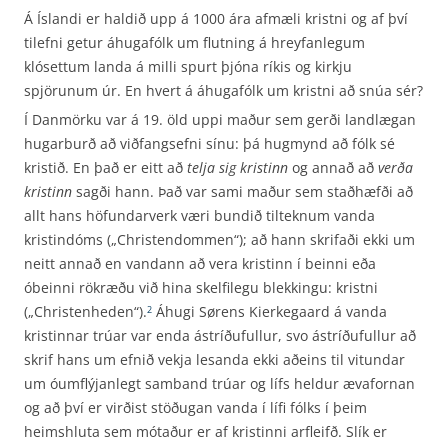
Á Íslandi er haldið upp á 1000 ára afmæli kristni og af því
tilefni getur áhugafólk um flutning á hreyfanlegum
klósettum landa á milli spurt þjóna ríkis og kirkju
spjörunum úr. En hvert á áhugafólk um kristni að snúa sér?
Í Danmörku var á 19. öld uppi maður sem gerði landlægan
hugarburð að viðfangsefni sínu: þá hugmynd að fólk sé
kristið. En það er eitt að
telja sig kristinn
og annað að
verða
kristinn
sagði hann. Það var sami maður sem staðhæfði að
allt hans höfundarverk væri bundið tilteknum vanda
kristindóms („Christendommen“); að hann skrifaði ekki um
neitt annað en vandann að vera kristinn í beinni eða
óbeinni rökræðu við hina skelfilegu blekkingu: kristni
(„Christenheden“).
Áhugi Sørens Kierkegaard á vanda
2
kristinnar trúar var enda ástríðufullur, svo ástríðufullur að
skrif hans um efnið vekja lesanda ekki aðeins til vitundar
um óumflýjanlegt samband trúar og lífs heldur ævafornan
og að því er virðist stöðugan vanda í lífi fólks í þeim
heimshluta sem mótaður er af kristinni arfleifð. Slík er