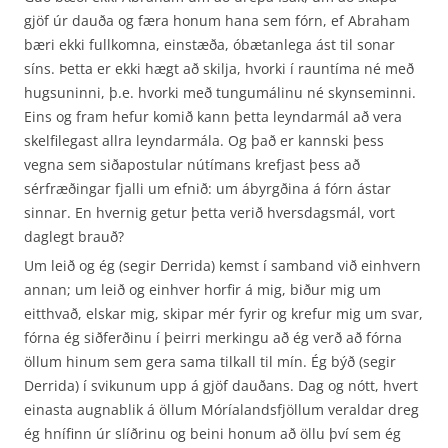
gjöf úr dauða og færa honum hana sem fórn, ef Abraham
bæri ekki fullkomna, einstæða, óbætanlega ást til sonar
síns. Þetta er ekki hægt að skilja, hvorki í rauntíma né með
hugsuninni, þ.e. hvorki með tungumálinu né skynseminni.
Eins og fram hefur komið kann þetta leyndarmál að vera
skelfilegast allra leyndarmála. Og það er kannski þess
vegna sem siðapostular nútímans krefjast þess að
sérfræðingar fjalli um efnið: um ábyrgðina á fórn ástar
sinnar. En hvernig getur þetta verið hversdagsmál, vort
daglegt brauð?
Um leið og ég (segir Derrida) kemst í samband við einhvern
annan; um leið og einhver horfir á mig, biður mig um
eitthvað, elskar mig, skipar mér fyrir og krefur mig um svar,
fórna ég siðferðinu í þeirri merkingu að ég verð að fórna
öllum hinum sem gera sama tilkall til mín. Ég býð (segir
Derrida) í svikunum upp á gjöf dauðans. Dag og nótt, hvert
einasta augnablik á öllum Móríalandsfjöllum veraldar dreg
ég hnífinn úr slíðrinu og beini honum að öllu því sem ég