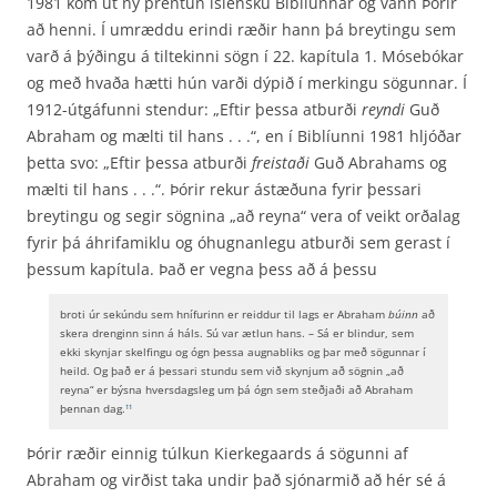
1981 kom út ný prentun íslensku Biblíunnar og vann Þórir
að henni. Í umræddu erindi ræðir hann þá breytingu sem
varð á þýðingu á tiltekinni sögn í 22. kapítula 1. Mósebókar
og með hvaða hætti hún varði dýpið í merkingu sögunnar. Í
1912-útgáfunni stendur: „Eftir þessa atburði
reyndi
Guð
Abraham og mælti til hans . . .“, en í Biblíunni 1981 hljóðar
þetta svo: „Eftir þessa atburði
freistaði
Guð Abrahams og
mælti til hans . . .“. Þórir rekur ástæðuna fyrir þessari
breytingu og segir sögnina „að reyna“ vera of veikt orðalag
fyrir þá áhrifamiklu og óhugnanlegu atburði sem gerast í
þessum kapítula. Það er vegna þess að á þessu
broti úr sekúndu sem hnífurinn er reiddur til lags er Abraham
búinn
að
skera drenginn sinn á háls. Sú var ætlun hans. – Sá er blindur, sem
ekki skynjar skelfingu og ógn þessa augnabliks og þar með sögunnar í
heild. Og það er á þessari stundu sem við skynjum að sögnin „að
reyna“ er býsna hversdagsleg um þá ógn sem steðjaði að Abraham
þennan dag.
11
Þórir ræðir einnig túlkun Kierkegaards á sögunni af
Abraham og virðist taka undir það sjónarmið að hér sé á