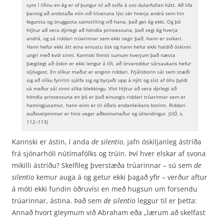
synt í lífinu en ég er of þungur til að svífa á svo dularfullan hátt. Að lifa
þannig að andstaða mín við tilveruna lýsi sér hverja andrá sem hin
fegursta og öruggasta samstilling við hana, það get ég ekki. Og þó
hlýtur að vera dýrlegt að höndla prinsessuna, það segi ég hverja
andrá, og sá riddari trúarinnar sem ekki segir það, hann er svikari.
Hann hefur ekki átt eina einustu ósk og hann hefur ekki haldið óskinni
ungri með kvöl sinni. Kannski finnst sumum hverjum það næsta
þægilegt að óskin er ekki lengur á lífi, að örvaroddur sársaukans hefur
sljóvgast. En slíkur maður er enginn riddari. Frjálsborin sál sem stæði
sig að slíku fyrirliti sjálfa sig og byrjaði upp á nýtt og síst af öllu þyldi
sá maður sál sinni slíka blekkingu. Víst hlýtur að vera dýrlegt að
höndla prinsessuna en þó er það einungis riddari trúarinnar sem er
hamingjusamur, hann einn er til óðals endanleikans borinn. Riddari
auðsveipninnar er hins vegar aðkomumaður og útlendingur. (
UÓ
, s.
112–113)
Kannski er ástin, í anda
de silentio
, jafn óskiljanleg ástríða
frá sjónarhóli nútímafólks og trúin. Því hver elskar af svona
mikilli ástríðu? Skelfileg þverstæða trúarinnar – sú sem
de
silentio
kemur auga á og getur ekki þagað yfir – verður aftur
á móti ekki fundin öðruvísi en með hugsun um forsendu
trúarinnar, ástina. Það sem
de silentio
leggur til er þetta:
Annað hvort gleymum við Abraham eða „lærum að skelfast