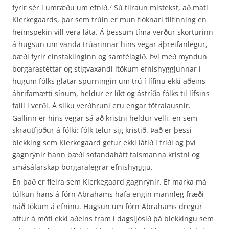
fyrir sér í umræðu um efnið.
Sú tilraun mistekst, að mati
7
Kierkegaards, þar sem trúin er mun flóknari tilfinning en
heimspekin vill vera láta. Á þessum tíma verður skorturinn
á hugsun um vanda trúarinnar hins vegar áþreifanlegur,
bæði fyrir einstaklinginn og samfélagið. Því með myndun
borgarastéttar og stigvaxandi ítökum efnishyggjunnar í
hugum fólks glatar spurningin um trú í lífinu ekki aðeins
áhrifamætti sínum, heldur er líkt og ástríða fólks til lífsins
falli í verði. Á slíku verðhruni eru engar töfralausnir.
Gallinn er hins vegar sá að kristni heldur velli, en sem
skrautfjöður á fólki: fólk telur sig kristið. Það er þessi
blekking sem Kierkegaard getur ekki látið í friði og því
gagnrýnir hann bæði sofandahátt talsmanna kristni og
smásálarskap borgaralegrar efnishyggju.
En það er fleira sem Kierkegaard gagnrýnir. Ef marka má
túlkun hans á fórn Abrahams hafa engin mannleg fræði
náð tökum á efninu. Hugsun um fórn Abrahams dregur
aftur á móti ekki aðeins fram í dagsljósið þá blekkingu sem