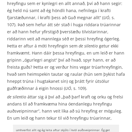
hreyfingu sem er kynlegri en allt annað, því að hann segir:
ég held nú samt að ég höndli hana, nefnilega í krafti
fjarstæðunnar, í krafti þess að Guð megnar allt“ (
UÓ
, s.
107). Það sem hefur átt sér stað í huga riddara trúarinnar
er að hann hefur yfirstigið þverstæðu tilvistarinnar,
riddarinn veit að mannlega séð er þessi hreyfing ógerleg.
Þetta er aftur á móti hreyfingin sem
de silentio
getur ekki
framkvæmt. Hann dáir þessa hreyfingu, en um leið er hann
gripinn „ógurlegri angist“ því að hvað, spyr hann, er að
freista guðs? Þetta er og verður hins vegar trúarhreyfingin,
hvað sem heimspekin tautar og raular (hún sem þykist hafa
hneppt trúna í hugtakanet sín) og þrátt fyrir útsölur
guðfræðinnar á eigin hnossi (
UÓ
, s. 109).
de silentio
áttar sig á því að „það þarf kraft og orku og frelsi
andans til að framkvæma hina óendanlegu hreyfingu
auðsveipninnar“, hann veit líka að sú hreyfing er möguleg.
En um leið og hann tekur til við hreyfingu trúarinnar,
umhverfist allt og ég leita aftur skjóls í kvöl auðsveipninnar. Ég get