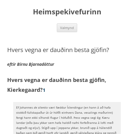
Hoppa
yfir
Heimspekivefurinn
í
efni
Valmynd
Hvers vegna er dauðinn besta gjöfin?
eftir Birnu Bjarnadóttur
Hvers vegna er dauðinn besta gjöfin,
Kierkegaard?
1
Ef Johannes
de silentio
væri fæddur Íslendingur (en hann á að hafa
stokkið fullskapaður út úr höfði einhvers Dana, vesalings maðurinn)
fengi hann ekki sífrandi flugur í höfuðið. Þess vegna segi ég: Kæru
landar (eða þau ykkar sem hafa haldið nafni forfeðranna á lofti með
dugnaði og elju!). Stígið upp í jeppana ykkar, brunið upp á hálendið
þaðan sem þið getið horft yfir landið, gerið vélsleðana klára og rennið