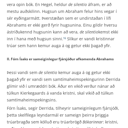
vera opin bók. En Hegel, heldur
de silentio
áfram, er að
mestu auðskilinn. Hugsun um Abraham felur hins vegar í
sér eyðingarmátt. Þverstæðan sem er undirstaðan í lífi
Abrahams er ekki gerð fyrir hugsunina. Einu gildir hversu
ástríðukennd hugsunin kann að vera,
de silentio
kemst ekki
inn í hana með hugsun sinni.
Slíkur er vandi kristinnar
16
trúar sem hann kemur auga á og getur ekki þagað yfir.
II. Fórn Ísaks er sameiginlegur fjársjóður afkomenda Abrahams
Þessi vandi sem
de silentio
kemur auga á og getur ekki
þagað yfir er vandi sem samtímaheimspekingurinn Derrida
glímir við í umræddri bók. Áður en vikið verður nánar að
túlkun Kierkegaards á vanda kristni, skal vikið að túlkun
samtímaheimspekingsins.
Fórn Ísaks, segir Derrida, tilheyrir sameiginlegum fjársjóði,
þetta skelfilega leyndarmál er sameign þeirra þriggja
trúarbragða sem kölluð eru trúarbrögð
Bókarinnar
: kristni,