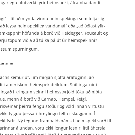
ngarlegu hlutverki fyrir heimspeki, áframhaldandi
gi“ – til að mynda vinnu heimspekinga sem telja sig
ð „að leysa heimspekileg vandamál“ eða „að öðlast yfir-
amkeppni“ höfunda á borð við Heidegger, Foucault og
erju töpum við á að túlka þá út úr heimspekinni?
 þessum spurningum.
gur sinn
achs kemur út, um miðjan sjötta áratuginn, að
i í amerískum heimspekideildum. Snillingarnir í
ngað í kringum seinni heimsstyrjöld tóku að njóta
, þ.e. menn á borð við Carnap, Hempel, Feigl,
sveinar þeirra fengu stöður og völd innan virtustu
ki fylgdu þessari hreyfingu féllu í skuggann. Í
ki fyrir. Ný tegund framhaldsnáms í heimspeki varð til
innar á undan, voru ekki lengur lesnir, lítil áhersla