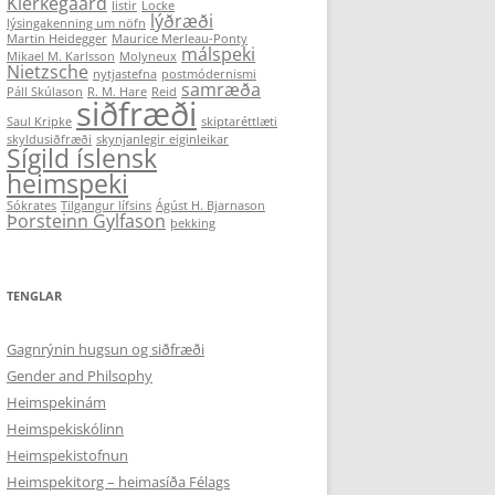
Kierkegaard
listir
Locke
lýðræði
lýsingakenning um nöfn
Martin Heidegger
Maurice Merleau-Ponty
málspeki
Mikael M. Karlsson
Molyneux
Nietzsche
nytjastefna
postmódernismi
samræða
Páll Skúlason
R. M. Hare
Reid
siðfræði
Saul Kripke
skiptaréttlæti
skyldusiðfræði
skynjanlegir eiginleikar
Sígild íslensk
heimspeki
Sókrates
Tilgangur lífsins
Ágúst H. Bjarnason
Þorsteinn Gylfason
þekking
TENGLAR
Gagnrýnin hugsun og siðfræði
Gender and Philsophy
Heimspekinám
Heimspekiskólinn
Heimspekistofnun
Heimspekitorg – heimasíða Félags