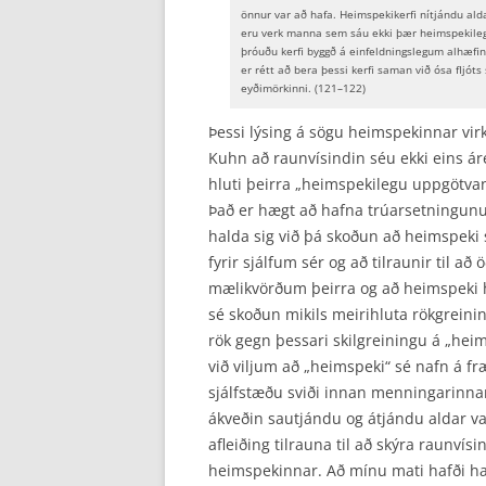
önnur var að hafa. Heimspekikerfi nítjándu alda
eru verk manna sem sáu ekki þær heimspekileg
þróuðu kerfi byggð á einfeldningslegum alhæfin
er rétt að bera þessi kerfi saman við ósa fljó
eyðimörkinni. (121–122)
Þessi lýsing á sögu heimspekinnar vir
Kuhn að raunvísindin séu ekki eins ár
hluti þeirra „heimspekilegu uppgötvan
Það er hægt að hafna trúarsetningunu
halda sig við þá skoðun að heimspeki 
fyrir sjálfum sér og að tilraunir til a
mælikvörðum þeirra og að heimspeki ha
sé skoðun mikils meirihluta rökgreini
rök gegn þessari skilgreiningu á „heim
við viljum að „heimspeki“ sé nafn á f
sjálfstæðu sviði innan menningarinnar.
ákveðin sautjándu og átjándu aldar 
afleiðing tilrauna til að skýra raunvís
heimspekinnar. Að mínu mati hafði han