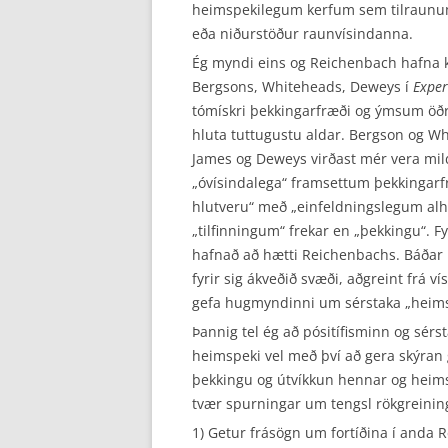
heimspekilegum kerfum sem tilraunum 
eða niðurstöður raunvísindanna.
Ég myndi eins og Reichenbach hafna k
Bergsons, Whiteheads, Deweys í
Exper
tómískri þekkingarfræði og ýmsum öðru
hluta tuttugustu aldar. Bergson og Wh
James og Deweys virðast mér vera mildu
„óvísindalega“ framsettum þekkinga
hlutveru“ með „einfeldningslegum al
„tilfinningum“ frekar en „þekkingu“. 
hafnað að hætti Reichenbachs. Báðar 
fyrir sig ákveðið svæði, aðgreint frá v
gefa hugmyndinni um sérstaka „heimspe
Þannig tel ég að pósitífisminn og sér
heimspeki vel með því að gera skýran
þekkingu og útvíkkun hennar og heims
tvær spurningar um tengsl rökgreinin
1) Getur frásögn um fortíðina í anda