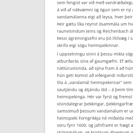
sem fengist var við með vandræðalegu
á við af nákvæmni og ögun sem er ný 
vandamálanna eigi að leysa, hver þeirra
Þeir gætu líka reynst ósammála um hvo
raunvísindum (eins og Reichenbach ále
Þessi ágreiningsefni eru þó lítilvæg í
skrifa eigi sögu heimspekinnar.
Í uppsetningu sinni á þessu mikla sö
atburða­rás sína af gaumgæfni. Ef ætlun
náttúru­vísinda, að sýna fram á að hú
hún geti komist að viðeigandi niðurst
líta á „vanda­mál heimspekinnar“ sem 
sautjándu og átjándu öld – á þeim tím
heimspekinga. Hér var fyrst og frems
vísindalegrar þekkingar, þekkingarfr
samsömuð þessum vandamálum er unnt 
heimspeki Forngrikkja né miðalda með 
voru fyrir 1600, og jafnframt er hægt
stjórnmálum, og kristnum áhyggjum 