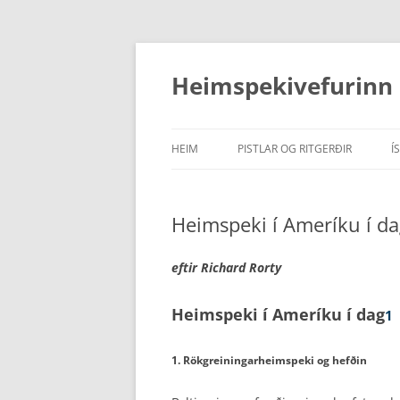
Hoppa
yfir
í
Heimspekivefurinn
efni
HEIM
PISTLAR OG RITGERÐIR
Í
PISTLAR
Heimspeki í Ameríku í d
RITDÓMAR
RITGERÐIR
eftir Richard Rorty
Heimspeki í Ameríku í dag
1
1. Rökgreiningarheimspeki og hefðin