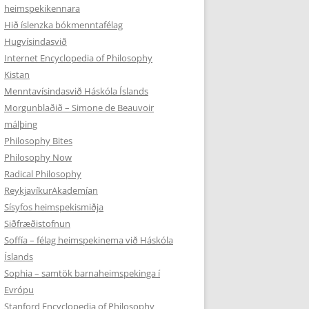
heimspekikennara
Hið íslenzka bókmenntafélag
Hugvísindasvið
Internet Encyclopedia of Philosophy
Kistan
Menntavísindasvið Háskóla Íslands
Morgunblaðið – Simone de Beauvoir
málþing
Philosophy Bites
Philosophy Now
Radical Philosophy
ReykjavíkurAkademían
Sísyfos heimspekismiðja
Siðfræðistofnun
Soffía – félag heimspekinema við Háskóla
Íslands
Sophia – samtök barnaheimspekinga í
Evrópu
Stanford Encyclopedia of Philosophy