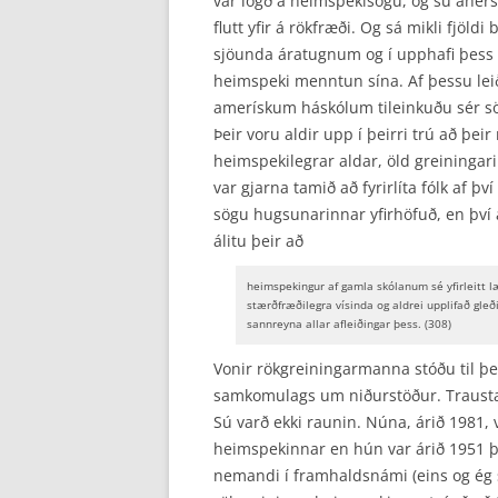
var lögð á heimspekisögu, og sú áher
flutt yfir á rökfræði. Og sá mikli fjöldi
sjöunda áratugnum og í upphafi þess á
heimspeki menntun sína. Af þessu leið
amerískum háskólum tileinkuðu sér s
Þeir voru aldir upp í þeirri trú að þei
heimspekilegrar aldar, öld greiningarin
var gjarna tamið að fyrirlíta fólk af 
sögu hugsunarinnar yfirhöfuð, en því
álitu þeir að
heimspekingur af gamla skólanum sé yfirleitt 
stærðfræðilegra vísinda og aldrei upplifað gleð
sannreyna allar afleiðingar þess. (308)
Vonir rökgreiningarmanna stóðu til þ
samkomulags um niðurstöður. Trausta
Sú varð ekki raunin. Núna, árið 1981,
heimspekinnar en hún var árið 1951 þ
nemandi í framhaldsnámi (eins og ég s