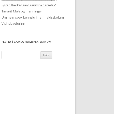
Søren Kierkegaard rannsóknarsetrið
Tímarit Máls og menningar
Um heimspekikennslu í framhaldsskólum
Vísindavefurinn
FLETTA Í GAMLA HEIMSPEKIVEFNUM
Leita
að: