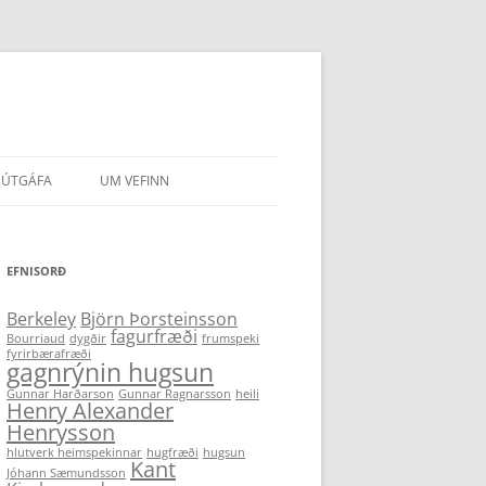
ÚTGÁFA
UM VEFINN
IR HÖFUNDA
EFNISORÐ
Berkeley
Björn Þorsteinsson
fagurfræði
Bourriaud
dygðir
frumspeki
fyrirbærafræði
gagnrýnin hugsun
Gunnar Harðarson
Gunnar Ragnarsson
heili
Henry Alexander
Henrysson
hlutverk heimspekinnar
hugfræði
hugsun
Kant
Jóhann Sæmundsson