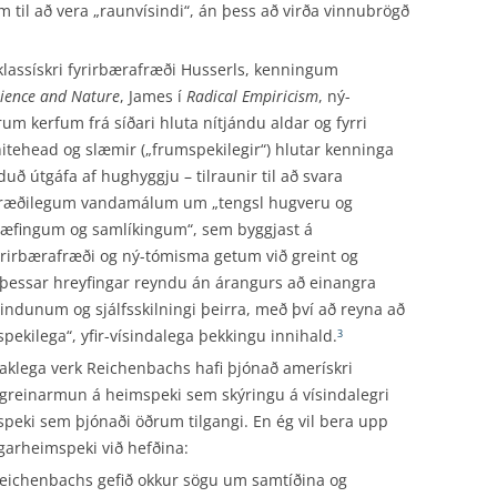
til að vera „raunvísindi“, án þess að virða vinnubrögð
lassískri fyrirbærafræði Husserls, kenningum
ience and Nature
, James í
Radical Empiricism
, ný-
m kerfum frá síðari hluta nítjándu aldar og fyrri
itehead og slæmir („frumspekilegir“) hlutar kenninga
ð útgáfa af hughyggju – tilraunir til að svara
rfræðilegum vandamálum um „tengsl hugveru og
hæfingum og samlíkingum“, sem byggjast á
Fyrirbærafræði og ný-tómisma getum við greint og
þessar hreyfingar reyndu án árangurs að einangra
ísindunum og sjálfsskilningi þeirra, með því að reyna að
kilega“, yfir-vísindalega þekkingu innihald.
3
staklega verk Reichenbachs hafi þjónað amerískri
 greinarmun á heimspeki sem skýringu á vísindalegri
peki sem þjónaði öðrum tilgangi. En ég vil bera upp
garheimspeki við hefðina:
 Reichenbachs gefið okkur sögu um samtíðina og