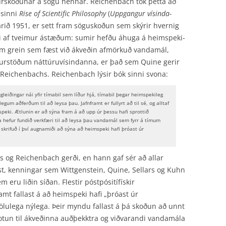
durskoðunar á sögu hennar. Reichenbach tók þetta að
 sinni
Rise of Scientific Philosophy
(
Uppgangur vísinda­
 árið 1951, er sett fram söguskoðun sem skýrir hvernig
eki af tveimur ástæðum: sumir hefðu áhuga á heimspeki­
em grein sem fæst við ákveðin afmörkuð vandamál,
ðurstöðum náttúruvísindanna, er það sem Quine gerir
 Reichenbachs. Reichenbach lýsir bók sinni svona:
gleiðingar nái yfir tímabil sem líður hjá, tímabil þegar heimspekileg
um aðferðum til að leysa þau. Jafnframt er fullyrt að til sé, og alltaf
imspeki. Ætlunin er að sýna fram á að upp úr þessu hafi sprottið
 hefur fundið verkfæri til að leysa þau vandamál sem fyrr á tímum
 skrifuð í því augnamiði að sýna að heimspeki hafi þróast úr
ns og Reichenbach gerði, en hann gaf sér að allar
st, kenningar sem Wittgenstein, Quine, Sellars og Kuhn
 eru liðin síðan. Flestir póstpósitífískir
t fallast á að heimspeki hafi „þróast úr
ltölulega nýlega. Þeir myndu fallast á þá skoðun að unnt
kotun til ákveðinna auðþekktra og viðvarandi vandamála