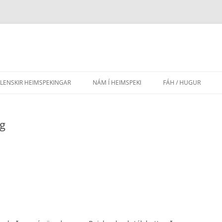
SLENSKIR HEIMSPEKINGAR
NÁM Í HEIMSPEKI
FÁH / HUGUR
AÐRIR HÁSKÓLAR
EFNISYFIRLIT HUGAR
ag
FRAMHALDSSKÓLAR
LEIÐBEININGAR FYR
GRUNNSKÓLAR
LÖG FÉLAGSINS
LEIKSKÓLAR