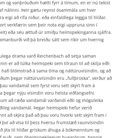
m og vanþróuðum hætti fyrr á tímum, en er nú tekist
af nálinni. Þeir gætu reynst ósammála um hver
 eigi að rífa niður, eða einfaldlega leggja til hliðar.
rt verkfærin sem þeir nota eigi uppruna sinn í
it) eða séu ættuð úr smiðju heim­spekinganna sjálfra.
 samanburði við þá breiðu sátt sem ríkir um hvernig
gulega drama varð Reichenbach að setja saman
in er að túlka heimspeki sem tilraun til að skilja eðli
n hafi blómstrað á sama tíma og náttúruvísindin, og að
öðum þegar náttúruvísindin eru „fullþroska“, verður að
þau vandamál sem fyrst voru sett skýrt fram á
a þegar nýju vísindin voru helsta viðfangsefni
t um að ræða vandamál varðandi eðli og möguleika
æðileg vandamál. Þegar heimspeki hefur verið
að skýra það að þau voru hvorki sett skýrt fram í
því að vísa til þess hversu frumstæð raunvísindin
 að ýta til hliðar grískum áhuga á bókmenntum og
af guði, sem óheimspekilegum hugarórum. Þannig