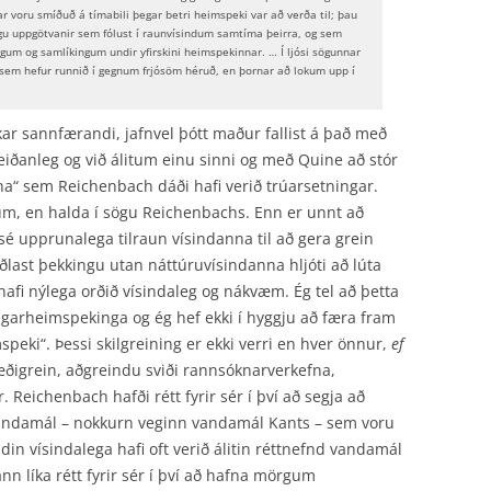
r voru smíðuð á tímabili þegar betri heimspeki var að verða til; þau
u uppgötvanir sem fólust í raunvísindum samtíma þeirra, og sem
gum og samlíkingum undir yfirskini heimspekinnar. … Í ljósi sögunnar
ts sem hefur runnið í gegnum frjósöm héruð, en þornar að lokum upp í
kar sannfærandi, jafnvel þótt maður fallist á það með
eiðanleg og við álitum einu sinni og með Quine að stór
a“ sem Reichenbach dáði hafi verið trúarsetningar.
m, en halda í sögu Reichenbachs. Enn er unnt að
sé upprunalega tilraun vísindanna til að gera grein
ð öðlast þekkingu utan náttúruvísindanna hljóti að lúta
fi nýlega orðið vísindaleg og nákvæm. Ég tel að þetta
ngarheimspekinga og ég hef ekki í hyggju að færa fram
speki“. Þessi skilgreining er ekki verri en hver önnur,
ef
ræðigrein, aðgreindu sviði rannsóknarverkefna,
 Reichenbach hafði rétt fyrir sér í því að segja að
vandamál – nokkurn veginn vandamál Kants – sem voru
indin vísindalega hafi oft verið álitin réttnefnd vandamál
n líka rétt fyrir sér í því að hafna mörgum