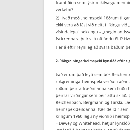
framtíðina sem lýsir mikilvægu menni
verkefni?
2) Hvað með „heimspeki í öðrum tilgan
ekki vera að fást við neitt í líkingu vi
vísindalega“ þekkingu – „meginlandss
fyrirrennara þeirra á nítjándu öld? Hv
Hér á eftir reyni ég að svara báðum
2. Rökgreiningarheimspeki kynslóð eftir si
Það er um það leyti sem bók Reichenb
rökgreiningarheimspeki verður ráðand
röðum þeirra fræðimanna sem flúðu hi
þeirrar virðingar sem þeir áttu skilið
Reichenbach, Bergmann og Tarski. Læri
heimspekideildanna. Þær deildir sem ek
kringum 1960 lágu ný viðmið í heimspe
– Dewey og Whitehead, hetjur kynslóðar