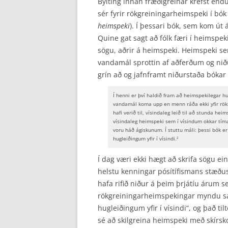
Bylting innan fræðigreinar krefst en
sér fyrir rökgreiningarheimspeki í bók
heimspeki
). Í þessari bók, sem kom út
Quine gat sagt að fólk færi í heimsp
sögu, aðrir á heimspeki. Heimspeki s
vanda­mál sprottin af aðferðum og ni
grín að og jafnframt niðurstaða bókar
Í henni er því haldið fram að heimspekilegar hu
vandamál koma upp en menn ráða ekki yfir rökleg
hafi verið til, vísindaleg leið til að stunda he
vísindaleg heimspeki sem í vísindum okkar tíma
voru háð ágiskunum. Í stuttu máli: þessi bók er
hugleiðingum yfir í vísindi.
2
Í dag væri ekki hægt að skrifa sögu ei
helstu kenningar pósítífismans stæðu
hafa rifið niður á þeim þrjátíu árum sem
rökgreiningarheimspekingar myndu sam
hugleiðingum yfir í vísindi“, og það ti
sé að skilgreina heimspeki með skírs