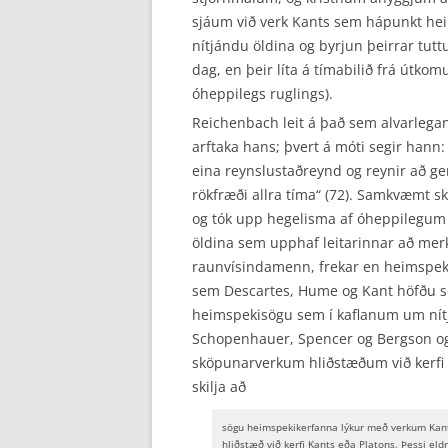
sjáum við verk Kants sem hápunkt heim
nítjándu öldina og byrjun þeirrar tut
dag, en þeir líta á tímabilið frá útko
óheppilegs ruglings).
Reichenbach leit á það sem alvarlegan
arftaka hans; þvert á móti segir hann
eina reynslustaðreynd og reynir að ge
rökfræði allra tíma“ (72). Samkvæmt s
og tók upp hegelisma af óheppilegum „
öldina sem upphaf leitarinnar að mer
raunvísindamenn, frekar en heimspeki
sem Descartes, Hume og Kant höfðu 
heimspekisögu sem í kaflanum um nítjá
Schopenhauer, Spencer og Bergson o
sköpunarverkum hliðstæðum við kerfi f
skilja að
sögu heimspekikerfanna lýkur með verkum Kants
hliðstæð við kerfi Kants eða Platons. Þessi eldr