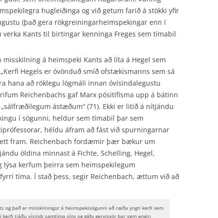
spekilegra hugleiðinga og við getum farið á stökki yfir
tugustu (það gera rökgreiningar­heimspekingar enn í
mu verka Kants til birtingar kenninga Freges sem tímabil
 misskilning á heimspeki Kants að líta á Hegel sem
: „Kerfi Hegels er óvönduð smíð ofstækismanns sem sá
ra hana að röklegu lögmáli innan óvísindalegustu
krifum Reichenbachs gaf Marx pósitífisma upp á bátinn
sálfræðilegum ástæðum“ (71). Ekki er litið á nítjándu
kingu í sögunni, heldur sem tímabil þar sem
prófessorar, héldu áfram að fást við spurningarnar
sett fram. Reichenbach fordæmir þær bækur um
ndu öldina minnast á Fichte, Schelling, Hegel,
g lýsa kerfum þeirra sem heimspekilegum
yrri tíma. Í stað þess, segir Reichenbach, ættum við að
 og það er misskilningur á heimspekisögunni að ræða yngri kerfi sem
i kerfi tjáðu vísindi samtíma síns og gáfu gervisvör þar sem engin