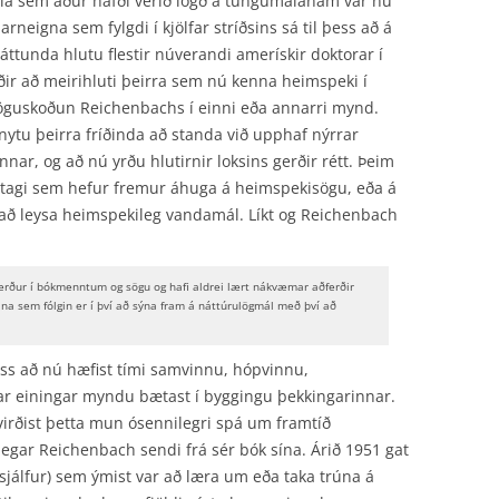
sla sem áður hafði verið lögð á tungumálanám var nú
 barneigna sem fylgdi í kjölfar stríðsins sá til þess að á
ttunda hlutu flestir núverandi amerískir doktorar í
ir að meirihluti þeirra sem nú kenna heimspeki í
öguskoðun Reichenbachs í einni eða annarri mynd.
r nytu þeirra fríðinda að standa við upphaf nýrrar
nar, og að nú yrðu hlutirnir loksins gerðir rétt. Þeim
því tagi sem hefur fremur áhuga á heimspekisögu, eða á
 að leysa heimspekileg vandamál. Líkt og Reichenbach
lærður í bókmenntum og sögu og hafi aldrei lært nákvæmar aðferðir
ina sem fólgin er í því að sýna fram á náttúrulögmál með því að
ess að nú hæfist tími samvinnu, hópvinnu,
r einingar myndu bætast í byggingu þekkingarinnar.
 virðist þetta mun ósennilegri spá um framtíð
egar Reichenbach sendi frá sér bók sína. Árið 1951 gat
jálfur) sem ýmist var að læra um eða taka trúna á