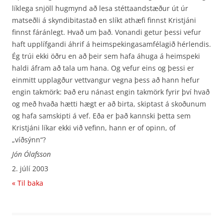
líklega snjöll hugmynd að lesa stéttaandstæður út úr
matseðli á skyndibitastað en slíkt athæfi finnst Kristjáni
finnst fáránlegt. Hvað um það. Vonandi getur þessi vefur
haft upplífgandi áhrif á heimspekingasamfélagið hérlendis.
Ég trúi ekki öðru en að þeir sem hafa áhuga á heimspeki
haldi áfram að tala um hana. Og vefur eins og þessi er
einmitt upplagður vettvangur vegna þess að hann hefur
engin takmörk: Það eru nánast engin takmörk fyrir því hvað
og með hvaða hætti hægt er að birta, skiptast á skoðunum
og hafa samskipti á vef. Eða er það kannski þetta sem
Kristjáni líkar ekki við vefinn, hann er of opinn, of
„víðsýnn“?
Jón Ólafsson
2. júlí 2003
« Til baka