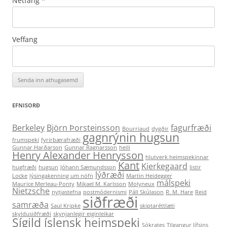
Netfang
*
Veffang
EFNISORÐ
Berkeley
Björn Þorsteinsson
fagurfræði
Bourriaud
dygðir
gagnrýnin hugsun
frumspeki
fyrirbærafræði
Gunnar Harðarson
Gunnar Ragnarsson
heili
Henry Alexander Henrysson
hlutverk heimspekinnar
Kant
Kierkegaard
hugfræði
hugsun
Jóhann Sæmundsson
listir
lýðræði
Locke
lýsingakenning um nöfn
Martin Heidegger
málspeki
Maurice Merleau-Ponty
Mikael M. Karlsson
Molyneux
Nietzsche
nytjastefna
postmódernismi
Páll Skúlason
R. M. Hare
Reid
siðfræði
samræða
Saul Kripke
skiptaréttlæti
skyldusiðfræði
skynjanlegir eiginleikar
Sígild íslensk heimspeki
Sókrates
Tilgangur lífsins