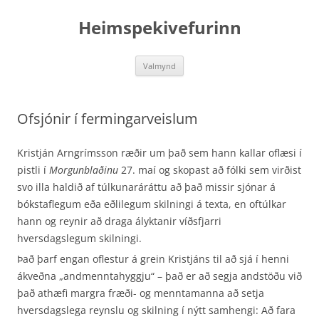
Hoppa
yfir
Heimspekivefurinn
í
efni
Valmynd
Ofsjónir í fermingarveislum
Kristján Arngrímsson ræðir um það sem hann kallar oflæsi í
pistli í
Morgunblaðinu
27. maí og skopast að fólki sem virðist
svo illa haldið af túlkunaráráttu að það missir sjónar á
bókstaflegum eða eðlilegum skilningi á texta, en oftúlkar
hann og reynir að draga ályktanir víðsfjarri
hversdagslegum skilningi.
Það þarf engan oflestur á grein Kristjáns til að sjá í henni
ákveðna „andmenntahyggju“ – það er að segja andstöðu við
það athæfi margra fræði- og menntamanna að setja
hversdagslega reynslu og skilning í nýtt samhengi: Að fara