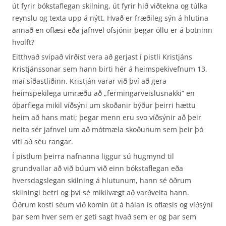
út fyrir bókstaflegan skilning, út fyrir hið viðtekna og túlka
reynslu og texta upp á nýtt. Hvað er fræðileg sýn á hlutina
annað en oflæsi eða jafnvel ofsjónir þegar öllu er á botninn
hvolft?
Eitthvað svipað virðist vera að gerjast í pistli Kristjáns
Kristjánssonar sem hann birti hér á heimspekivefnum 13.
maí síðastliðinn. Kristján varar við því að gera
heimspekilega umræðu að „fermingarveislusnakki“ en
óþarflega mikil víðsýni um skoðanir býður þeirri hættu
heim að hans mati; þegar menn eru svo víðsýnir að þeir
neita sér jafnvel um að mótmæla skoðunum sem þeir þó
viti að séu rangar.
Í pistlum þeirra nafnanna liggur sú hugmynd til
grundvallar að við búum við einn bókstaflegan eða
hversdagslegan skilning á hlutunum, hann sé öðrum
skilningi betri og því sé mikilvægt að varðveita hann.
Öðrum kosti séum við komin út á hálan ís oflæsis og víðsýni
þar sem hver sem er geti sagt hvað sem er og þar sem