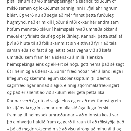
pistli sínum að við (heimspekingar á Íslandi) töluðum of
mikið saman og lokuðumst þannig inni í „fjallahringnum
bláa“. Ég verð nú að segja að mér finnst þetta furðuleg
hugmynd. Það er mikill ljóður á ráði okkar hérlendra sem
höfum menntað okkur í heimspeki hvað umræða okkar á
meðal er yfirleitt daufleg og leiðinleg. Kannski þetta stafi af
því að hluta til að fólk skammist sín eitthvað fyrir að tala
saman eða skrifast á og leitist þess vegna við að kæfa
umræðu sem fram fer á íslensku á milli íslenskra
heimspekinga eins og ekkert sé nógu gott nema það sé sagt
út í heim og á útlensku. Sumir fræðihópar hér á landi eiga í
líflegum og skemmtilegum skoðanskiptum (til dæmis
sagnfræðingar annað slagið, einnig stjórnmálafræðingar)
og það er slæmt að við skulum ekki geta þetta líka.
Raunar verð ég nú að segja eins og er að mér fannst grein
Kristjáns Arngrímssonar um oflæsið ágætlega ferskt
framlag til heimspekiumræðunnar – að minnsta kosti var
þó einhverju haldið fram og gerð tilraun til að rökstyðja það
– þó að meginröksemdin sé að vísu alröng að mínu áliti og