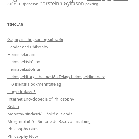
Þorsteinn Gylfason
Ágúst H. Bjarnason
þekking
TENGLAR
Gagnrýnin hugsun og siðfræði
Gender and Philsophy
Heimspekinám
Heimspekiskólinn
Heimspekistofnun
Heimspekitorg – heimasíða Félags heimspekikennara
Hið íslenzka bókmenntafélag
Hugvísindasvið
Internet Encyclopedia of Philosophy
Kistan
Menntavísindasvið Háskóla Íslands
Morgunblaðið – Simone de Beauvoir málþing
Philosophy Bites
Philosophy Now