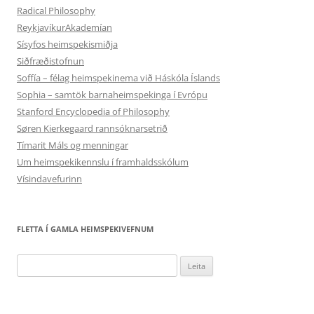
Radical Philosophy
ReykjavíkurAkademían
Sísyfos heimspekismiðja
Siðfræðistofnun
Soffía – félag heimspekinema við Háskóla Íslands
Sophia – samtök barnaheimspekinga í Evrópu
Stanford Encyclopedia of Philosophy
Søren Kierkegaard rannsóknarsetrið
Tímarit Máls og menningar
Um heimspekikennslu í framhaldsskólum
Vísindavefurinn
FLETTA Í GAMLA HEIMSPEKIVEFNUM
Leita
að: