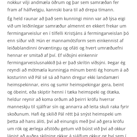
nokkur vilji andmæla öðrum og þar sem samræðan fer
fram af hálfvelgju, kannski bara til að drepa tímann.
Ég held raunar að það sem kunningi minn var að lýsa eigi
við um leiðinlegar samræður almennt en ekkert frekar um
fermingarveislur en í tilfelli Kristjáns á fermingarveislan þó
enn síður við: Hún er mannamótsform sem einkennist af
leiðablandinni örvæntingu og ofáti og hvert umræðuefni
hennar er smitað af því. Ef víðsýni einkennir
fermingarveislusnakkið þá er það skrítin víðsýni. Þegar ég
reyndi að mótmæla kunningja mínum benti ég honum á að
kosturinn við Pál sé sá að hann dregur ekki landamæri
heimspekinnar, eins og sumir heimspekingar gera, beint
og óbeint, eða skiptir henni í tæka heimspeki og ótæka,
heldur reynir að koma orðum að þeirri kröfu hverrar
manneskju til sjálfrar sín og annarra að leita skuli raka fyrir
skoðunum. Hafi ég skilið Pál rétt þá snýst heimspeki um
þetta að hans áliti, því að einungis með því að gera kröfu
um rök og ærlega afstöðu getum við búist við því að okkur
lánist að auðga skilning okkar á sjálfum okkur og því sem í