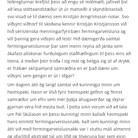
leikreglurnar krefjist þess að engu sé mótmælt, jafnvel því
að lesa stéttaandstæður út úr matseðli á skyndibitastað,
svo vísað sé til dæmis sem Kristján Arngrímsson notar. Svo
víðsýnt viðhorf til skoðana kennir Kristján Kristjánsson við
hið séríslenska menningarfyrirbæri fermingarveisluna og
vill þannig gera víðsýni að lesti: Hið dæmigerða samtal
fermingarveislunnar þar sem menn reyna að jánka sem
ákafast allskonar furðulegum staðhæfingum til þess eins að
losna, á meðan þeir troða í sig mat og belgja sig út af drykk,
er frábær skrípamynd samræðna en er það dæmi um
víðsýni sem gengin er út í öfgar?
Um daginn átti ég langt samtal við kunningja minn um
heimspeki. Hann er lítið fyrir heimspeki gefinn og finnst
samræður um efni sem mér þykja áhugaverðar og skýrar
gjarnan vera hið mesta bull. Í þetta sinn vorum við að tala
um Pál Skúlason en þessi kunningi minn kallaði heimspeki
hans einmitt fermingarveislusnakk. Það sem kunningi minn
átti við með fermingarveislusnakki var í stuttu máli almennt
og ofurlítið abstrakt tal um lífið og tilveruna þar sem einn