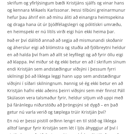
skrifum og yfirlýsingum bæði Kristjáns sjálfs og vinar hans
og kennara Mikaels Karlssonar. Þessi tilbúni greinarmunur
hefur þau áhrif ein að mínu áliti að einangra heimspekina
og draga hana út úr þjóðfélagslegri og pólitískri umræðu,
en heimspeki er nú lítils virði eigi hún ekki heima þar.
Það er því dálítið annað að segja að mismunandi skoðanir
og áherslur eigi að blómstra og stuðla að fjölbreytni heldur
en að halda því fram að allt sé leyfilegt og að fyrir öllu eigi
að klappa. Því miður sé ég ekki betur en að í skrifum sínum
endi Kristján sem andstæðingur víðsýni í þessum fyrri
skilningi þó að líklega leggi hann upp sem andstæðingur
víðsýni í síðari skilningnum. Þannig sé ég ekki betur en að
Kristján hafni ekki aðeins þeirri víðsýni sem mér finnst Páll
Skúlason vera talsmaður fyrir, heldur sitjum við uppi með
þá fáránlegu niðurstöðu að þröngsýni sé dygð – en það
getur nú varla verið og tæplega trúir Kristján því?
En nú er þessi pistill orðinn lengri en til stóð og líklega
alltof langur fyrir Kristján sem lét í ljós áhyggjur af því í