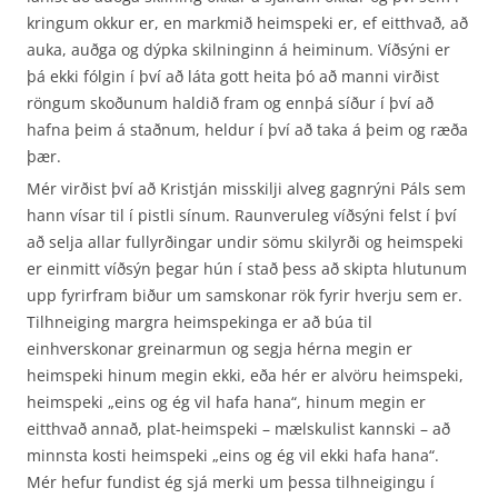
kringum okkur er, en markmið heimspeki er, ef eitthvað, að
auka, auðga og dýpka skilninginn á heiminum. Víðsýni er
þá ekki fólgin í því að láta gott heita þó að manni virðist
röngum skoðunum haldið fram og ennþá síður í því að
hafna þeim á staðnum, heldur í því að taka á þeim og ræða
þær.
Mér virðist því að Kristján misskilji alveg gagnrýni Páls sem
hann vísar til í pistli sínum. Raunveruleg víðsýni felst í því
að selja allar fullyrðingar undir sömu skilyrði og heimspeki
er einmitt víðsýn þegar hún í stað þess að skipta hlutunum
upp fyrirfram biður um samskonar rök fyrir hverju sem er.
Tilhneiging margra heimspekinga er að búa til
einhverskonar greinarmun og segja hérna megin er
heimspeki hinum megin ekki, eða hér er alvöru heimspeki,
heimspeki „eins og ég vil hafa hana“, hinum megin er
eitthvað annað, plat-heimspeki – mælskulist kannski – að
minnsta kosti heimspeki „eins og ég vil ekki hafa hana“.
Mér hefur fundist ég sjá merki um þessa tilhneigingu í