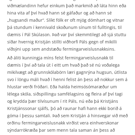
viðmælandinn hefur einkum það markmið að láta hinn eða
hina vita af því hvað hann sé gáfaður og að hann sé
„hugsandi maður“. Slíkt fólk er oft mjög dómhart og vitnar
þá stundum í kennivald skoðunum sínum til fulltingis, til
dæmis í Pál Skúlason. Það var því skemmtilegt að sjá stuttu
síðar hvernig Kristján stillti viðhorfi Páls gegn of mikilli
víðsýni upp sem andstæðu fermingarveislusnakksins.
Að áliti kunningja míns felst fermingarveislusnakk til
dæmis í því að tala út í eitt um hvað það sé nú voðalega
mikilvægt að grunnskólabörn læri gagnrýna hugsun, útlista
svo í löngu máli hvað í henni felist án þess að nokkur sem á
hlustar verði fróðari. Eða halda heimsósómaræður um
lélega skóla, siðspillingu samfélagsins og fleira af því tagi
og krydda þær tilvísunum í rit Páls, nú eða þá Kristjáns
Kristjánssonar sjálfs, þó að raunar hafi hann ekki borið á
góma í þessu samtali. Það sem Kristján á hinsvegar við með
orðinu fermingarveislusnakk virðist vera einhverskonar
sýndarrökræða þar sem menn tala saman án þess að