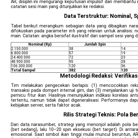
AR, disiplin ini mengurangi keputusan impulsif dan membantu 
catatan sesi main yang ditunjukkan ke redaksi.
Data Terstruktur: Nominal, 
Tabel berikut merangkum sebagian data yang dibagikan nar
difokuskan pada parameter inti yang relevan untuk analisis: 
main. Catatan: angka bersifat ilustratif dari sampel sesi yang da
Nominal (Rp)
Jumlah Spin
2.150.000
38
14
6.800.000
57
19
24.400.000
72
23
48.900.000
95
28
106.300.000
120
36
Total Sampel
382
120
Metodologi Redaksi: Verifikasi
Tim melakukan pengecekan berlapis: (1) mencocokkan reka
transaksi pada dompet internal gim, dan (3) menjalankan uji t
pemicu fitur ikan. Hasilnya menunjukkan indikasi korelasi an
tertentu, namun tidak dapat digeneralisasi. Performanya dapa
kebijakan server, serta faktor acak.
Rilis Strategi Teknis: Pola B
Dari data narasumber, strategi yang menonjol adalah pola ber
(bet sedang), lalu 10–20 spin eksekusi (bet target). Di anta
emosional. Saat simbol ikan tinggi mulai muncul beruntun, 