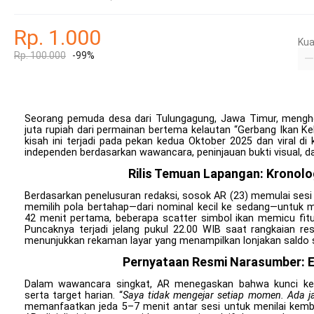
Rp. 1.000
Kua
Rp. 100.000
-99%
Seorang pemuda desa dari Tulungagung, Jawa Timur, mengh
juta rupiah dari permainan bertema kelautan “Gerbang Ikan K
kisah ini terjadi pada pekan kedua Oktober 2025 dan viral di
independen berdasarkan wawancara, peninjauan bukti visual, da
Rilis Temuan Lapangan: Kronol
Berdasarkan penelusuran redaksi, sosok AR (23) memulai sesi
memilih pola bertahap—dari nominal kecil ke sedang—untuk me
42 menit pertama, beberapa scatter simbol ikan memicu fit
Puncaknya terjadi jelang pukul 22.00 WIB saat rangkaian re
menunjukkan rekaman layar yang menampilkan lonjakan saldo se
Pernyataan Resmi Narasumber: Et
Dalam wawancara singkat, AR menegaskan bahwa kunci kebe
serta target harian. “
Saya tidak mengejar setiap momen. Ada ja
memanfaatkan jeda 5–7 menit antar sesi untuk menilai kembal