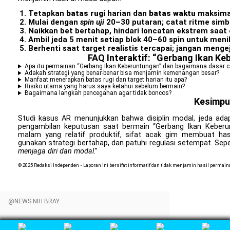
Tetapkan
batas rugi
harian dan
batas waktu
maksimal
Mulai dengan
spin uji
20–30 putaran; catat ritme simbo
Naikkan bet bertahap, hindari loncatan ekstrem saat
Ambil jeda 5 menit setiap blok 40–60 spin untuk menil
Berhenti saat target realistis tercapai; jangan menge
FAQ Interaktif: “Gerbang Ikan Ke
Apa itu permainan “Gerbang Ikan Keberuntungan” dan bagaimana dasar 
Adakah strategi yang benar-benar bisa menjamin kemenangan besar?
Manfaat menerapkan batas rugi dan target harian itu apa?
Risiko utama yang harus saya ketahui sebelum bermain?
Bagaimana langkah pencegahan agar tidak boncos?
Kesimpu
Studi kasus AR menunjukkan bahwa disiplin modal, jeda adap
pengambilan keputusan saat bermain “Gerbang Ikan Keberu
malam yang relatif produktif, sifat acak gim membuat hasi
gunakan strategi bertahap, dan patuhi regulasi setempat. Sepe
menjaga diri dan modal
.”
© 2025 Redaksi Independen • Laporan ini bersifat informatif dan tidak menjamin hasil perma
@NEWS NIH BRAY