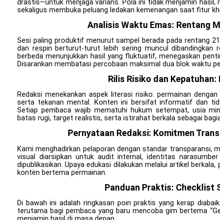
drastis—untuk menjaga varians. Pola ini tidak menjamin hasi
sekaligus membuka peluang ledakan kemenangan saat fitur khu
Analisis Waktu Emas: Rentang M
Sesi paling produktif menurut sampel berada pada rentang 21:
dan respin berturut-turut lebih sering muncul dibandingkan r
berbeda menunjukkan hasil yang fluktuatif, menegaskan penti
Disarankan membatasi percobaan maksimal dua blok waktu per
Rilis Risiko dan Kepatuhan:
Redaksi menekankan aspek literasi risiko: permainan dengan
serta tekanan mental. Konten ini bersifat informatif dan t
Setiap pembaca wajib mematuhi hukum setempat, usia mini
batas rugi, target realistis, serta istirahat berkala sebagai ba
Pernyataan Redaksi: Komitmen Tran
Kami menghadirkan pelaporan dengan standar transparansi, 
visual diarsipkan untuk audit internal, identitas narasumbe
dipublikasikan. Upaya edukasi dilakukan melalui artikel berkala
konten bertema permainan.
Panduan Praktis: Checklist
Di bawah ini adalah ringkasan poin praktis yang kerap diaba
terutama bagi pembaca yang baru mencoba gim bertema “Gerba
menjamin hasil di masa depan.